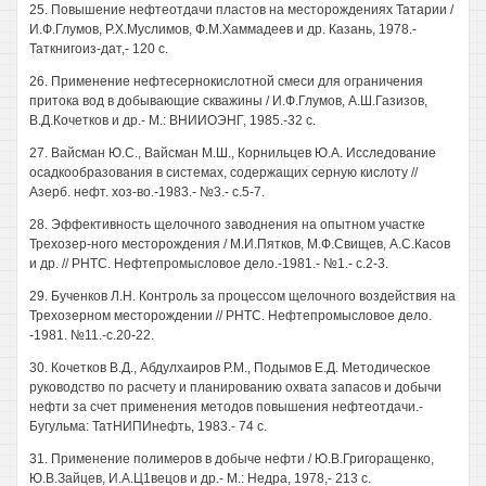
25. Повышение нефтеотдачи пластов на месторождениях Татарии /
И.Ф.Глумов, Р.Х.Муслимов, Ф.М.Хаммадеев и др. Казань, 1978.-
Таткнигоиз-дат,- 120 с.
26. Применение нефтесернокислотной смеси для ограничения
притока вод в добывающие скважины / И.Ф.Глумов, А.Ш.Газизов,
В.Д.Кочетков и др.- М.: ВНИИОЭНГ, 1985.-32 с.
27. Вайсман Ю.С., Вайсман М.Ш., Корнильцев Ю.А. Исследование
осадкообразования в системах, содержащих серную кислоту //
Азерб. нефт. хоз-во.-1983.- №3.- с.5-7.
28. Эффективность щелочного заводнения на опытном участке
Трехозер-ного месторождения / М.И.Пятков, М.Ф.Свищев, А.С.Касов
и др. // РНТС. Нефтепромысловое дело.-1981.- №1.- с.2-3.
29. Бученков Л.Н. Контроль за процессом щелочного воздействия на
Трехозерном месторождении // РНТС. Нефтепромысловое дело.
-1981. №11.-с.20-22.
30. Кочетков В.Д., Абдулхаиров P.M., Подымов Е.Д. Методическое
руководство по расчету и планированию охвата запасов и добычи
нефти за счет применения методов повышения нефтеотдачи.-
Бугульма: ТатНИПИнефть, 1983.- 74 с.
31. Применение полимеров в добыче нефти / Ю.В.Григоращенко,
Ю.В.Зайцев, И.А.Ц1вецов и др.- М.: Недра, 1978,- 213 с.