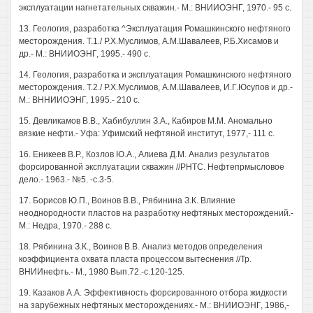
эксплуатации нагнетательных скважин.- М.: ВНИИОЭНГ, 1970.- 95 с.
13. Геология, разработка ^Эксплуатация Ромашкинского нефтяного
месторождения. Т.1./ Р.Х.Муслимов, А.М.Шавалеев, Р.Б.Хисамов и
др.- М.: ВНИИОЭНГ, 1995.- 490 с.
14. Геология, разработка и эксплуатация Ромашкинского нефтяного
месторождения. Т.2./ Р.Х.Муслимов, А.М.Шавалеев, И.Г.Юсупов и др.-
М.: ВННИИОЭНГ, 1995.- 210 с.
15. Девликамов В.В., Хабибуллин З.А., Кабиров М.М. Аномально
вязкие нефти.- Уфа: Уфимский нефтяной институт, 1977,- 111 с.
16. Еникеев В.Р., Козлов Ю.А., Алиева Д.М. Анализ результатов
форсированной эксплуатации скважин //РНТС. Нефтепрмысловое
дело.- 1963.- №5. -с.3-5.
17. Борисов Ю.П., Воинов В.В., Рябинина З.К. Влияние
неоднородности пластов на разработку нефтяных месторождений.-
М.: Недра, 1970.- 288 с.
18. Рябинина З.К., Воинов В.В. Анализ методов определения
коэффициента охвата пласта процессом вытеснения //Тр.
ВНИИнефть.- М., 1980 Вып.72.-с.120-125.
19. Казаков A.A. Эффективность форсированного отбора жидкости
на зарубежных нефтяных месторождениях.- М.: ВНИИОЭНГ, 1986,-