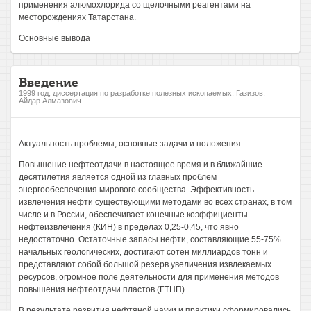
применения алюмохлорида со щелочными реагентами на
месторождениях Татарстана.
Основные вывода
Введение
1999 год, диссертация по разработке полезных ископаемых, Газизов,
Айдар Алмазович
Актуальность проблемы, основные задачи и положения.
Повышение нефтеотдачи в настоящее время и в ближайшие
десятилетия является одной из главных проблем
энергообеспечения мирового сообщества. Эффективность
извлечения нефти существующими методами во всех странах, в том
числе и в России, обеспечивает конечные коэффициенты
нефтеизвлечения (КИН) в пределах 0,25-0,45, что явно
недостаточно. Остаточные запасы нефти, составляющие 55-75%
начальных геологических, достигают сотен миллиардов тонн и
представляют собой большой резерв увеличения извлекаемых
ресурсов, огромное поле деятельности для применения методов
повышения нефтеотдачи пластов (ГТНП).
В результате развития нефтяной науки и практики сформировались