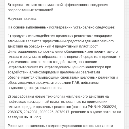
5) оценка технико-экономической эффективности внедрения
разработанных технологий.
Научная новизна.
На основе выполненных исследований установлено следующее:
1) продукты взаимодействия щелочных реагентов с хлоридами
алюминия являются эффективным средством для комплексного
действия на обводненный 4 продуктивный пласт: рост
фильтрационного сопротивления обводненных зон продуктивного
пласта в результате образования в пористой среде геля приводит к
увеличению охвата пласта воздействием, повышение
нефтевытеснения из нефтеводонасыщенного коллектора при
воздействии алюмохлоридом и щелочными реагентами
обеспечивается отмывающими свойствами щелочных реагентов и
образующимися в результате реакции ПАВ, действием
выделяющегося углекислого газа;
2) разработаны новые технологии комплексного действия на
нефтеводо-насыщенный пласт, основанные на применении
алюмохлорида и щелочных реагентов (патенты РФ №№ 2039224,
2060375, 2042031, 2039225, 2078917, решение о выдаче патента на
заявку № 96101727).
Решение поставленных задач осуществлено с использованием