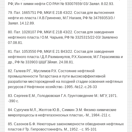
РФ; Ин-т химии нефти СО РАН № 93007659/ 03/ Заявл. 8.02.93.
79. Пат. 1665751 РФ, МКИ Е 21В 43/22. Состав для вытеснения
нефти из лласта / А.В.Гриненко, М.Г.Нагаев, РФ № 34769353/3 /
Заявл. 14.12.89.
80. Пат. 1028107 РФ, МКИ Е 21В 43/22. Состав для заводнения
нефтяного пласта / О.М. Чарыев, РФ № 3325315/22-03/ Заявлено
07.08.81.
81. Пат. 1053550 РФ, МКИ Е 21 В43/22. Состав для заводнения
нефтяного пласта / Д.Л.Рахманкулов, Р.Х.Хазинов, М.Г.Герасимова и
др., РФ № 333903 ШШГЗйявп. 24.08.81.
82. Галеев Р.Г., Муслимов Р.Х. Состояние нефтяной
промышленности Татарстана и пути высокоэффективной
разработки месторождений на поздней стадии освоения нефтяных
ресурсов // Нефтяное хозяйство.-1995.-№12.-с.26-33
83. Сергеев Е.М., Голодковская Г.А. Грунтоведение М.: МГУ, 1971.
-390 с.
84. Сургучев М.Л., Желтов Ю.В., Симкин Э.М. Физико-химические
микропроцессы в нефтегазоносных пластах,- М., 1984.-211 с.
85. Сазонов Б.Ф. Некоторые закономерности обводнения нефтяных
пластов // Тр. Гипровостокнефть. М., 1952. - с. 95-101