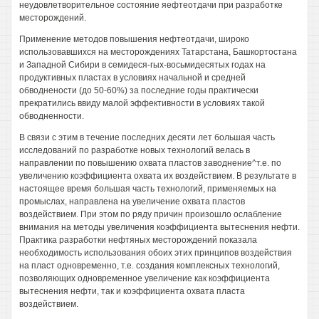
неудовлетворительное состояние яефтеотдачи при разработке
месторождений.
Применение методов повышения нефтеотдачи, широко
использовавшихся на месторождениях Татарстана, Башкортостана
и Западной Сибири в семидеся-гых-восьмидесятых годах на
продуктивных пластах в условиях начальной и средней
обводнености (до 50-60%) за последние годы практически
прекратились ввиду малой эффективности в условиях такой
обводненности.
В связи с этим в течение последних десяти лет большая часть
исследований по разработке новых технологий велась в
направлении по повышению охвата пластов заводнение^т.е. по
увеличению коэффициента охвата их воздействием. В результате в
настоящее время большая часть технологий, применяемых на
промыслах, направлена на увеличение охвата пластов
воздействием. При этом по ряду причин произошло ослабление
внимания на методы увеличения коэффициента вытеснения нефти.
Практика разработки нефтяных месторождений показала
необходимость использования обоих этих принципов воздействия
на пласт одновременно, т.е. создания комплексных технологий,
позволяющих одновременное увеличение как коэффициента
вытеснения нефти, так и коэффициента охвата пласта
воздействием.