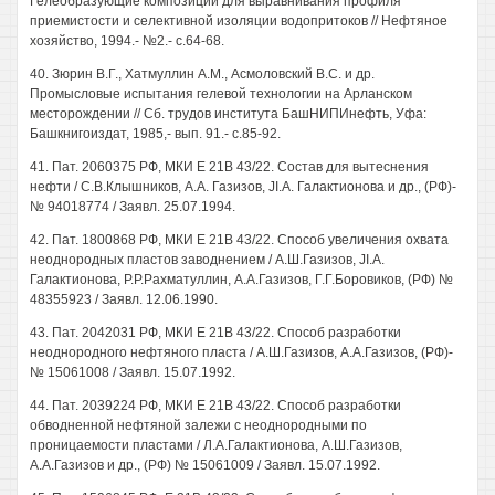
Гелеобразующие композиции для выравнивания профиля
приемистости и селективной изоляции водопритоков // Нефтяное
хозяйство, 1994.- №2.- с.64-68.
40. Зюрин В.Г., Хатмуллин A.M., Асмоловский B.C. и др.
Промысловые испытания гелевой технологии на Арланском
месторождении // Сб. трудов института БашНИПИнефть, Уфа:
Башкнигоиздат, 1985,- вып. 91.- с.85-92.
41. Пат. 2060375 РФ, МКИ Е 21В 43/22. Состав для вытеснения
нефти / С.В.Клышников, А.А. Газизов, JI.A. Галактионова и др., (РФ)-
№ 94018774 / Заявл. 25.07.1994.
42. Пат. 1800868 РФ, МКИ Е 21В 43/22. Способ увеличения охвата
неоднородных пластов заводнением / А.Ш.Газизов, JI.A.
Галактионова, Р.Р.Рахматуллин, А.А.Газизов, Г.Г.Боровиков, (РФ) №
48355923 / Заявл. 12.06.1990.
43. Пат. 2042031 РФ, МКИ Е 21В 43/22. Способ разработки
неоднородного нефтяного пласта / А.Ш.Газизов, А.А.Газизов, (РФ)-
№ 15061008 / Заявл. 15.07.1992.
44. Пат. 2039224 РФ, МКИ Е 21В 43/22. Способ разработки
обводненной нефтяной залежи с неоднородными по
проницаемости пластами / Л.А.Галактионова, А.Ш.Газизов,
А.А.Газизов и др., (РФ) № 15061009 / Заявл. 15.07.1992.