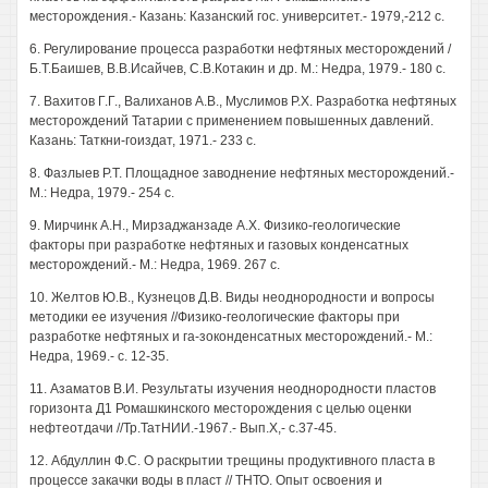
месторождения.- Казань: Казанский гос. университет.- 1979,-212 с.
6. Регулирование процесса разработки нефтяных месторождений /
Б.Т.Баишев, В.В.Исайчев, С.В.Котакин и др. М.: Недра, 1979.- 180 с.
7. Вахитов Г.Г., Валиханов A.B., Муслимов Р.Х. Разработка нефтяных
месторождений Татарии с применением повышенных давлений.
Казань: Таткни-гоиздат, 1971.- 233 с.
8. Фазлыев Р.Т. Площадное заводнение нефтяных месторождений.-
М.: Недра, 1979.- 254 с.
9. Мирчинк А.Н., Мирзаджанзаде А.Х. Физико-геологические
факторы при разработке нефтяных и газовых конденсатных
месторождений.- М.: Недра, 1969. 267 с.
10. Желтов Ю.В., Кузнецов Д.В. Виды неоднородности и вопросы
методики ее изучения //Физико-геологические факторы при
разработке нефтяных и га-зоконденсатных месторождений.- М.:
Недра, 1969.- с. 12-35.
11. Азаматов В.И. Результаты изучения неоднородности пластов
горизонта Д1 Ромашкинского месторождения с целью оценки
нефтеотдачи //Тр.ТатНИИ.-1967.- Вып.Х,- с.37-45.
12. Абдуллин Ф.С. О раскрытии трещины продуктивного пласта в
процессе закачки воды в пласт // ТНТО. Опыт освоения и