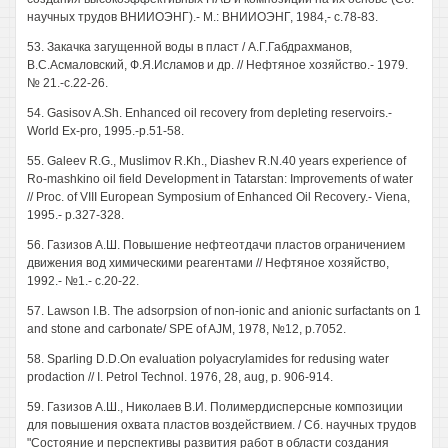
научных трудов ВНИИОЭНГ).- М.: ВНИИОЭНГ, 1984,- с.78-83.
53. Закачка загущенной воды в пласт / А.Г.Габдрахманов,
В.С.Асмаловский, Ф.Я.Исламов и др. // Нефтяное хозяйство.- 1979.
№ 21.-с.22-26.
54. Gasisov A.Sh. Enhanced oil recovery from depleting reservoirs.-
World Ex-pro, 1995.-p.51-58.
55. Galeev R.G., Muslimov R.Kh., Diashev R.N.40 years experience of
Ro-mashkino oil field Development in Tatarstan: Improvements of water
// Proc. of VIII European Symposium of Enhanced Oil Recovery.- Viena,
1995.- p.327-328.
56. Газизов А.Ш. Повышение нефтеотдачи пластов ограничением
движения вод химическими реагентами // Нефтяное хозяйство,
1992.- №1.- с.20-22.
57. Lawson I.B. The adsorpsion of non-ionic and anionic surfactants on 1
and stone and carbonate/ SPE of AJM, 1978, №12, p.7052.
58. Sparling D.D.On evaluation polyacrylamides for redusing water
prodaction // I. Petrol Technol. 1976, 28, aug, p. 906-914.
59. Газизов А.Ш., Николаев В.И. Полимердисперсные композиции
для повышения охвата пластов воздействием. / Сб. научных трудов
"Состояние и перспективы развития работ в области создания