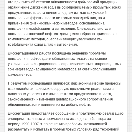
что при высокой степени обводненности добываемой продукции
ограничение движения вод в высокопроницаемых промытых зонах
продуктивного пласта является одним из главных условий
повышения эффективности не только заводне6 ния, но и
применения физико-химических методов, основанных на
повышении коэффициента вытеснения. Следовательно, для
повышения конечной нефтеотдачи целесообразно применение
комплексных методов, обеспечивающих увеличение как
коэффициента охвата, так и вытеснения.
Диссертационная работа посвящена решению проблемы
повышения нефтеотдачи обводненных пластов на основе
увеличения фильтрационного сопротивления высокопроницаемых
зон нефтеводонасыщенного коллектора за счет использования
химреагентов.
Предметом исследования являются: физико-химические процессы
взаимодействия алюмохлорвдоеузо щелочными реагентами в
пластовых условиях и с компонентами продуктивного пласта,
закономерности изменения фильтрационного сопротивления
обводненных зон и влияния их на добычу нефти.
Диссертация представляет обобщение и практическую реализацию
экспериментальных и промысловых исследований автора за
период 1990-1997 гг. по решению проблемы, позволившей
разработать и испытать в промысловых условиях ряд технологий