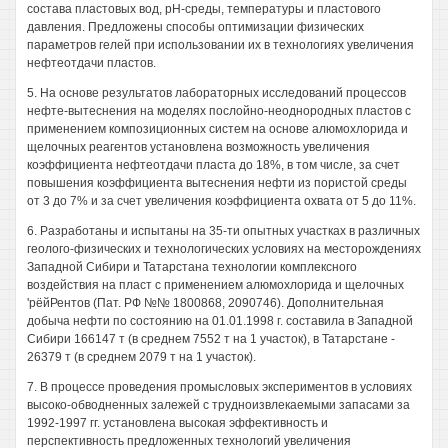
состава пластовых вод, рН-среды, температуры и пластового
давления. Предложены способы оптимизации физических
параметров гелей при использовании их в технологиях увеличения
нефтеотдачи пластов.
5. На основе результатов лабораторных исследований процессов
нефте-вытеснения на моделях послойно-неоднородных пластов с
применением композиционных систем на основе алюмохлорида и
щелочных реагентов установлена возможность увеличения
коэффициента нефтеотдачи пласта до 18%, в том числе, за счет
повышения коэффициента вытеснения нефти из пористой среды
от 3 до 7% и за счет увеличения коэффициента охвата от 5 до 11%.
6. Разработаны и испытаны на 35-ти опытных участках в различных
геолого-физических и технологических условиях на месторождениях
Западной Сибири и Татарстана технологии комплексного
воздействия на пласт с применением алюмохлорида и щелочных
'рёйРентов (Пат. РФ №№ 1800868, 2090746). Дополнительная
добыча нефти по состоянию на 01.01.1998 г. составила в Западной
Сибири 166147 т (в среднем 7552 т на 1 участок), в Татарстане -
26379 т (в среднем 2079 т на 1 участок).
7. В процессе проведения промысловых экспериментов в условиях
высоко-обводненных залежей с трудноизвлекаемыми запасами за
1992-1997 гг. установлена высокая эффективность и
перспективность предложенных технологий увеличения