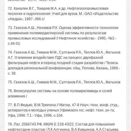
72. Каналин В.Г., Токарев М.А. и др. Нефтегазопромысловая
геология и гидрогеология: Учеб.для вузов. М.: ОАО «Издательство
«Недра», 1997.-366 с/
73. Газизов А.Ш., Низамов Р.Х. Оценка эффективности технологии
применения полимердисперсной системы по результатам
промысловых исследований // Нефтяное хозяйство.- 1990,- №2.-
с.49-52.
74. Газизов А.Ш., Гимаев М.М., Султанов Р.А., Теплов Ю.А., Фатыхов
А.Г. О влиянии воздействия ПДС на процесс двухфазной
фильтрации нефти в период поздней стадии разработки / Тезисы
докладов региональной конференции, общ. Попова, Казань, 1989.-
с. 38.
75. Газизов А.Ш., Гимаев М.М., Султанов Р.А., Теплов Ю.А., Фатыхов
76. Вязкоупругие системы на основе полиакриламида и солей
алюминия /
77. B.П.Федько, В.М.Трюпина // Матер. 47-й Науч.-техн. конф. студ.,
аспирантов и молодых ученых Уфимского гос. нефт. техн. ун-та,
Уфа, 1996. Т.1.- Уфа, 1996.-с.104.
78. Пат. 2066743 РФ, МКИ6 Е 21В 43/22. Состав для повышения
нефтеотдачи пластов / Л.К.Алтунина, В.А.Кувшинов, А.А.Стасьева,