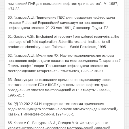
композиций ПАВ для повышения нефтеотдачи пластов".- М., 1987,-
с.74-83.
60. Газизов А.Ш. Применение ПДС для повышения нефтеотдачи
пластов // Шестой Европейский симпозиум по повышению
нефтеотдачи пластов. 21-23 мая 1991, Ставангер. Труды. Т.2.
61. Gasisov A.Sh. Enchained oil recovery from watered reservoirs at the
later tage of oil field exploration. Scientific-research institute for oil
production chemistry. lazan, Tatarstan I. World Petroleum, 1995.
62. Газизов А.Ш., Муслимов P.X. Научно-технологические основы
повышения нефтеотдачи пластов на месторождениях Татарстана //
Тезисы конфе-1енции "Повышение нефтеотдачи пластов на
месторождениях Татарстана".-^лтметьевск, 1996.- с.36-37.
63. Инструкция по технологии применения водоизолирующего
состава на гснове ГОК и ЩСПК для повышения нефтеотдачи
обводненных пластов ме-ггорождений АО "Татнефть".- Казань,
1995.-21 с.
64. РД 39-202-2-94 Инструкция по технологии применения
водоизоли-»ующего состава на основе алюмохлорида и щелочей,-
Казань, НИИнефте-фомхим, 1994.- 36 с.
65. Косов А.С., Вашуркин А.И., Свищев М.Ф. Фильтрационные
характе-шстики пород-коллекторов месторождений Западной