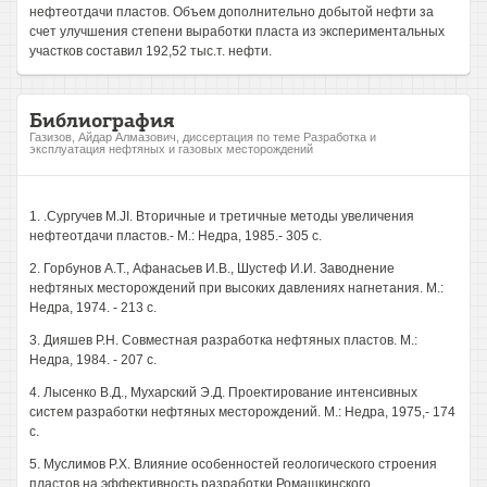
нефтеотдачи пластов. Объем дополнительно добытой нефти за
счет улучшения степени выработки пласта из экспериментальных
участков составил 192,52 тыс.т. нефти.
Библиография
Газизов, Айдар Алмазович, диссертация по теме Разработка и
эксплуатация нефтяных и газовых месторождений
1. .Сургучев M.JI. Вторичные и третичные методы увеличения
нефтеотдачи пластов.- М.: Недра, 1985.- 305 с.
2. Горбунов А.Т., Афанасьев И.В., Шустеф И.И. Заводнение
нефтяных месторождений при высоких давлениях нагнетания. М.:
Недра, 1974. - 213 с.
3. Дияшев Р.Н. Совместная разработка нефтяных пластов. М.:
Недра, 1984. - 207 с.
4. Лысенко В.Д., Мухарский Э.Д. Проектирование интенсивных
систем разработки нефтяных месторождений. М.: Недра, 1975,- 174
с.
5. Муслимов Р.Х. Влияние особенностей геологического строения
пластов на эффективность разработки Ромашкинского