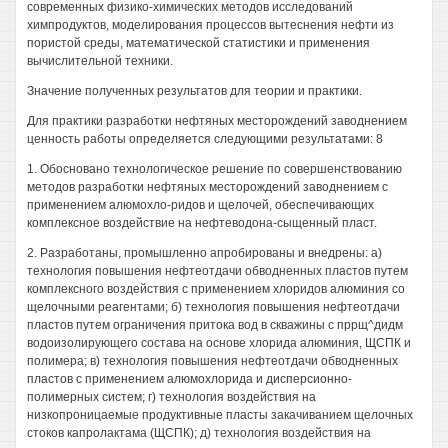
современных физико-химических методов исследований
химпродуктов, моделирования процессов вытеснения нефти из
пористой среды, математической статистики и применения
вычислительной техники.
Значение полученных результатов для теории и практики.
Для практики разработки нефтяных месторождений заводнением
ценность работы определяется следующими результатами: 8
1. Обосновано технологическое решение по совершенствованию
методов разработки нефтяных месторождений заводнением с
применением алюмохло-ридов и щелочей, обеспечивающих
комплексное воздействие на нефтеводона-сыщенный пласт.
2. Разработаны, промышленно апробированы и внедрены: а)
технология повышения нефтеотдачи обводненных пластов путем
комплексного воздействия с применением хлоридов алюминия со
щелочными реагентами; б) технология повышения нефтеотдачи
пластов путем ограничения притока вод в скважины с пррщ^дидм
водоизолирующего состава на основе хлорида алюминия, ЩСПК и
полимера; в) технология повышения нефтеотдачи обводненных
пластов с применением алюмохлорида и дисперсионно-
полимерных систем; г) технология воздействия на
низкопроницаемые продуктивные пласты закачиванием щелочных
стоков капролактама (ЩСПК); д) технология воздействия на