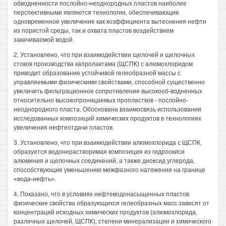
обводненности послойно-неоднородных пластов наиболее
перспективными являются технологии, обеспечивающие
одновременное увеличение как коэффициента вытеснения нефти
из пористой среды, так и охвата пластов воздействием
закачиваемой водой.
2. Установлено, что при взаимодействии щелочей и щелочных
стоков производства капролактама (ЩСПК) с алюмохлоридом
приводит образование устойчивой гелеобразной массы с
управляемыми физическими свойствами, способной существенно
увеличить фильтрационное сопротивление высокооб-водненных
относительно высокопроницаемых пропластков - послойно-
неоднородного пласта. Обоснована взаимосвязь использования
исследованных композиций химических продуктов в технологиях
увеличения нефтеотдачи пластов.
3. Установлено, что при взаимодействии алюмохлорида с ЩСПК,
образуется водонерастворимая композиция из гидроокиси
алюминия и щелочных соединений, а также диоксид углерода,
способствующие уменьшению межфазного натяжения на границе
«вода-нефть».
4. Показано, что в условиях нефтеводонасыщенных пластов
физические свойства образующихся гелеобразных масс зависят от
концентраций исходных химических продуктов (алюмохлорида,
различных щелочей, ЩСПК), степени минерализации и химического