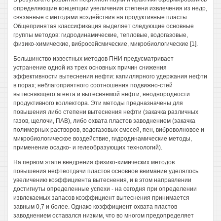
определяющие концепции увеличения степени извлечения из недр,
связанные с методами воздействия на продуктивные пласты.
Общепринятая классификация выделяет следующие основные
группы методов: гидродинамические, тепловые, водогазовые,
физико-химические, вибросейсмические, микробиологические [1].
Большинство известных методов ПНИ предусматривает
устранение одной из трех основных причин снижения
эффективности вытеснения нефти: капиллярного удержания нефти
в порах; неблагоприятного соотношения подвижно-стей
вытесняющего агента и вытесняемой нефти; неоднородности
продуктивного коллектора. Эти методы предназначены для
повышения либо степени вытеснения нефти (закачка различных
газов, щелочи, ПАВ), либо охвата пластов заводнением (закачка
полимерных растворов, водогазовых смесей, пен, виброволновое и
микробиологическое воздействие, гидродинамические методы,
применение осадко- и гелеобразующих технологий).
На первом этапе внедрения физико-химических методов
повышения нефтеотдачи пластов основное внимание уделялось
увеличению коэффициента вытеснения, и в этом направлении
достигнуты определенные успехи - на сегодня при определении
извлекаемых запасов коэффициент вытеснения принимается
эавным 0,7 и более. Однако коэффициент охвата пластов
заводнением оставался низким, что во многом предопределяет