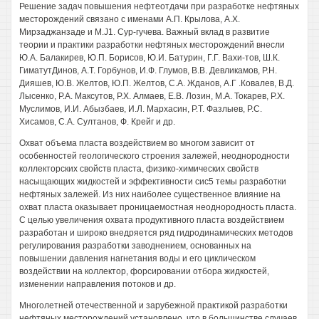
Решение задач повышения нефтеотдачи при разработке нефтяных
месторождений связано с именами А.П. Крылова, А.Х.
Мирзаджанзаде и M.J1. Сур-гучева. Важный вклад в развитие
теории и практики разработки нефтяных месторождений внесли
Ю.А. Балакирев, Ю.П. Борисов, Ю.И. Батурин, Г.Г. Вахи-тов, Ш.К.
ГиматутДинов, А.Т. Горбунов, И.Ф. Глумов, В.В. Девликамов, Р.Н.
Дияшев, Ю.В. Желтов, Ю.П. Желтов, С.А. Жданов, А.Г .Ковалев, В.Д.
Лысенко, P.A. Максутов, Р.Х. Алмаев, Е.В. Лозин, М.А. Токарев, Р.Х.
Муслимов, И.И. Абызбаев, И.Л. Мархасин, Р.Т. Фазлыев, P.C.
Хисамов, С.А. Султанов, Ф. Крейг и др.
Охват объема пласта воздействием во многом зависит от
особенностей геологического строения залежей, неоднородности
коллекторских свойств пласта, физико-химических свойств
насыщающих жидкостей и эффективности сис5 темы разработки
нефтяных залежей. Из них наиболее существенное влияние на
охват пласта оказывает проницаемостная неоднородность пласта.
С целью увеличения охвата продуктивного пласта воздействием
разработан и широко внедряется ряд гидродинамических методов
регулирования разработки заводнением, основанных на
повышении давления нагнетания воды и его циклическом
воздействии на коллектор, форсировании отбора жидкостей,
изменении направления потоков и др.
Многолетней отечественной и зарубежной практикой разработки
нефтяных месторождений установлено, что в большинстве случаев