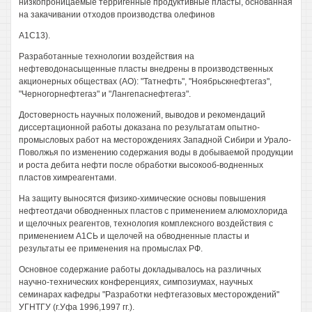
низкопроницаемые терригенные продуктивные пласты, основанная
на закачивании отходов производства олефинов
А1С13).
Разработанные технологии воздействия на
нефтеводонасыщенные пласты внедрены в производственных
акционерных обществах (АО): "Татнефть", "Ноябрьскнефтегаз",
"Черногорнефтегаз" и "Лангепаснефтегаз".
Достоверность научных положений, выводов и рекомендаций
диссертационной работы доказана по результатам опытно-
промысловых работ на месторождениях Западной Сибири и Урало-
Поволжья по изменению содержания воды в добываемой продукции
и роста дебита нефти после обработки высокооб-водненных
пластов химреагентами.
На защиту выносятся физико-химические основы повышения
нефтеотдачи обводненных пластов с применением алюмохлорида
и щелочных реагентов, технология комплексного воздействия с
применением А1СЬ и щелочей на обводненные пласты и
результаты ее применения на промыслах РФ.
Основное содержание работы докладывалось на различных
научно-технических конференциях, симпозиумах, научных
семинарах кафедры "Разработки нефтегазовых месторождений"
УГНТГУ (г.Уфа 1996,1997 гг.).