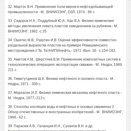
32. Мартос В.Н. Применение поли меров в нефтедобывающей
промышленности.- М.: ВНИИОЭНГ, ОЗЛ, 1974.- 96 с.
33. Сидоров H.A., Поддубный Ю.А., Кан В.А. Физико-химические
методы увеличения охвата пластов заводнением за рубежом.- М.:
ВНИИОЭНГ, 1982.-с.35.
34. Ошитко М.В., Ракутин И.В. Оценка эффективности совместно-
раздельной выработки пластов на примере Ромашкинского
месторождения // Тр. ТатНИПИнефть,- 1972.-Вып. 16.- с.154-182.
35. Аметов A.M., Шерстнев В.М. Применение композитных систем в
технологических операциях эксплуатации скважин.- М.: Недра, 1989.
211 с.
36. Гиматутдинов Ш.К. Физика нефтяного и газового пласта.- М.:
Недра, 1971.- 308 с.
37. Мархасин И.Л. Физико-химическая механика нефтяного пласта.-
М.: Недра, 1977,-213 с.
38. Способы изоляции воды в нефтяных и газовых скважинах //
Обзор отечественных и иностранных изобретений.- М.: ВНИИОЭНГ,
1968.- 62 с.
39. Парасюк A.B., Галанцев И.Н., Суханов В.Н. и др.