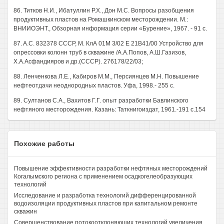
86. Титков Н.И., Ибатуллин Р.Х., Дон М.С. Вопросы разобщения
продуктивных пластов на Ромашкинском месторождении. М.:
ВНИИОЭНТ., Обзорная информация серии «Бурение», 1967. - 91 с.
87. A.C. 832378 СССР, М. КлА 01М 3/02 Е 21В41/00 Устройство для
опрессовки колонн труб в скважине /А.А.Попов, А.Ш.Газизов,
Х.А.Асфандияров и др.(СССР). 276178/22/03;
88. Ленченкова Л.Е., Кабиров М.М., Персиянцев М.Н. Повышение
нефтеотдачи неоднородных пластов. Уфа, 1998.- 255 с.
89. Султанов С.А., Вахитов Г.Г. опыт разработки Бавлинского
нефтяного месторождения. Казань: Таткнигоиздат, 1961.-191 с.154
Похожие работы
Повышение эффективности разработки нефтяных месторождений
Когалымского региона с применением осадкогелеобразующих
технологий
Исследование и разработка технологий дифференцированной
водоизоляции продуктивных пластов при капитальном ремонте
скважин
Совершенствование потокоотклоняющих технологий увеличения