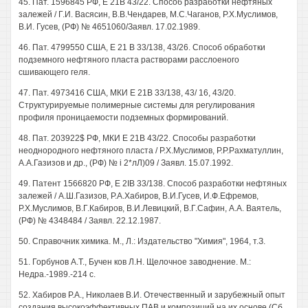
45. Пат. 1596845 РФ, Е 21В 43/22. Способ разработки нефтяных
залежей / Г.И. Васясин, В.В.Чендарев, М.С.Чаганов, Р.Х.Муслимов,
В.И. Гусев, (РФ) № 4651060/Заявл. 17.02.1989.
46. Пат. 4799550 США, Е 21 В 33/138, 43/26. Способ обработки
подземного нефтяного пласта растворами расслоеного
сшивающего геля.
47. Пат. 4973416 США, МКИ Е 21В 33/138, 43/ 16, 43/20.
Структурируемые полимерные системы для регулирования
профиля проницаемости подземных формирований.
48. Пат. 203922$ РФ, МКИ Е 21В 43/22. Способы разработки
неоднородного нефтяного пласта / Р.Х.Муслимов, Р.Р.Рахматуллин,
А.А.Газизов и др., (РФ) № i 2*лЛ)09 / Заявл. 15.07.1992.
49. Патент 1566820 РФ, E 2IB 33/138. Способ разработки нефтяных
залежей / А.Ш.Газизов, Р.А.Хабиров, В.И.Гусев, И.Ф.Ефремов,
Р.Х.Муслимов, В.Г.Кабиров, В.И.Левицкий, В.Г.Сафин, A.A. Ваятель,
(РФ) № 4348484 / Заявл. 22.12.1987.
50. Справочник химика. М., Л.: Издательство "Химия", 1964, т.З.
51. Горбунов А.Т., Бучен ков Л.Н. Щелочное заводнение. М.:
Недра.-1989.-214 с.
52. Хабиров Р.А., Николаев В.И. Отечественный и зарубежный опыт
создания высокоэффективных ПАВ и композиций на их основе (Сб.