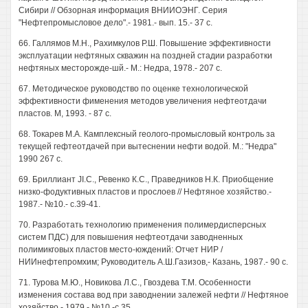
Сибири // Обзорная информация ВНИИОЭНГ. Серия
"Нефтепромысловое дело".- 1981.- вып. 15.- 37 с.
66. Галлямов М.Н., Рахимкулов Р.Ш. Повышение эффективности
эксплуатации нефтяных скважин на поздней стадии разработки
нефтяных месторожде-шй.- М.: Недра, 1978.- 207 с.
67. Методическое руководство по оценке технологической
эффективности фименения методов увеличения нефтеотдачи
пластов. М, 1993. - 87 с.
68. Токарев М.А. Камплексный геолого-промысловый контроль за
текущей гефтеотдачей при вытеснении нефти водой. М.: "Недра"
1990 267 с.
69. Бриллиант JI.C., Ревенко К.С., Праведников Н.К. Приобщение
низко-фодуктивных пластов и прослоев // Нефтяное хозяйство.-
1987.- №10.- с.39-41.
70. Разработать технологию применения полимердисперсных
систем ПДС) для повышения нефтеотдачи заводненных
полимикговых пластов место-юждений: Отчет НИР /
НИИнефтепромхим; Руководитель А.Ш.Газизов,- Казань, 1987.- 90 с.
71. Турова М.Ю., Новикова Л.С., Гвоздева Т.М. Особенности
изменения состава вод при заводнении залежей нефти // Нефтяное
хозяйство.- 1979.- №10.-с.35.