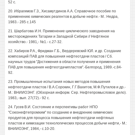
52 с.
20. Ибрагимов Г.З., Хисамутдинов A.A. Справочное пособие по
применению химических реагентов в добыче нефти.- М.: Недра,
1983.- 285 с.145
21. Шарбатова И.Н. Применение циклического заводнения на
месторождениях Татарии и Западной Сибири // Нефтяное
хозяйство.- 1981,- №1.- с.27-32.
22. Хабиров P.A., Фридман Г.Б., Вердеревский ЮЛ. и др. Создание
композиций ПАВ для повышения нефтеотдачи пластов / Сб.
научных трудов "Достижения в области получения и применения
ПАВ для повышения нефтеотдачипластов".-Белгород, 1989.-с.84-
92.
23. Промышленные испытания новых методов повышения
нефтеотдачи пластов / В.А.Сорокин, Г.Г.Вахитов, М.Ф.Путилов и др.-
М.: ВНИИОЭНГ. (Обзорная информ. Сер. Нефтепромысловое дело).
1983,- вып. 27(72).- 92 с.
24. Гусев В.И. Состояние и перспективы работ НПО
"Союзнефтепромхим" по созданию и внедрению химических
продуктов для процесса повышения нефтеотдачи нефтяных
пластов и химизации технологических процессов добычи нефти,- М.:
ВНИИОЭНГ, 1984,- с.10-20.