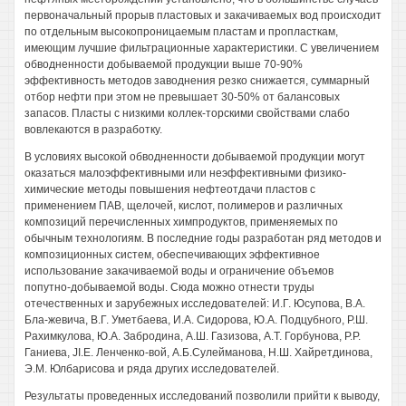
первоначальный прорыв пластовых и закачиваемых вод происходит
по отдельным высокопроницаемым пластам и пропласткам,
имеющим лучшие фильтрационные характеристики. С увеличением
обводненности добываемой продукции выше 70-90%
эффективность методов заводнения резко снижается, суммарный
отбор нефти при этом не превышает 30-50% от балансовых
запасов. Пласты с низкими коллек-торскими свойствами слабо
вовлекаются в разработку.
В условиях высокой обводненности добываемой продукции могут
оказаться малоэффективными или неэффективными физико-
химические методы повышения нефтеотдачи пластов с
применением ПАВ, щелочей, кислот, полимеров и различных
композиций перечисленных химпродуктов, применяемых по
обычным технологиям. В последние годы разработан ряд методов и
композиционных систем, обеспечивающих эффективное
использование закачиваемой воды и ограничение объемов
попутно-добываемой воды. Сюда можно отнести труды
отечественных и зарубежных исследователей: И.Г. Юсупова, В.А.
Бла-жевича, В.Г. Уметбаева, И.А. Сидорова, Ю.А. Подцубного, Р.Ш.
Рахимкулова, Ю.А. Забродина, А.Ш. Газизова, А.Т. Горбунова, P.P.
Ганиева, JI.E. Ленченко-вой, А.Б.Сулейманова, Н.Ш. Хайретдинова,
Э.М. Юлбарисова и ряда других исследователей.
Результаты проведенных исследований позволили прийти к выводу,