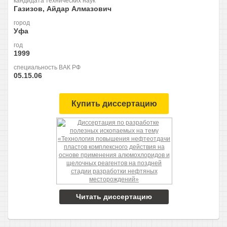
кандидата технических наук
Газизов, Айдар Алмазович
город
Уфа
год
1999
специальность ВАК РФ
05.15.06
Купить диссертацию
Читать диссертацию