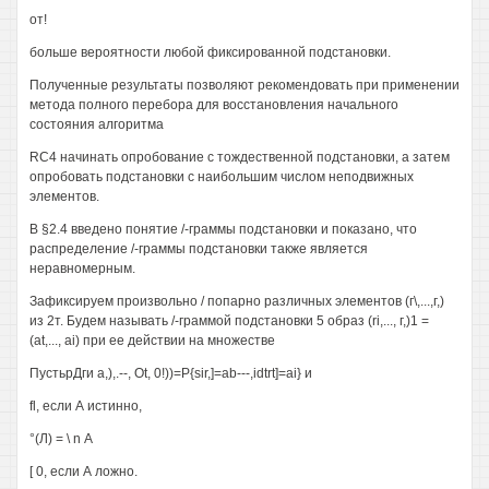
от!
больше вероятности любой фиксированной подстановки.
Полученные результаты позволяют рекомендовать при применении
метода полного перебора для восстановления начального
состояния алгоритма
RC4 начинать опробование с тождественной подстановки, а затем
опробовать подстановки с наибольшим числом неподвижных
элементов.
В §2.4 введено понятие /-граммы подстановки и показано, что
распределение /-граммы подстановки также является
неравномерным.
Зафиксируем произвольно / попарно различных элементов (г\,...,г,)
из 2т. Будем называть /-граммой подстановки 5 образ (ri,..., г,)1 =
(at,..., ai) при ее действии на множестве
ПустьрДги a,),.--, Ot, 0!))=P{sir,]=ab---,idtrt]=ai} и
fl, если А истинно,
°(Л) = \ n А
[ 0, если А ложно.