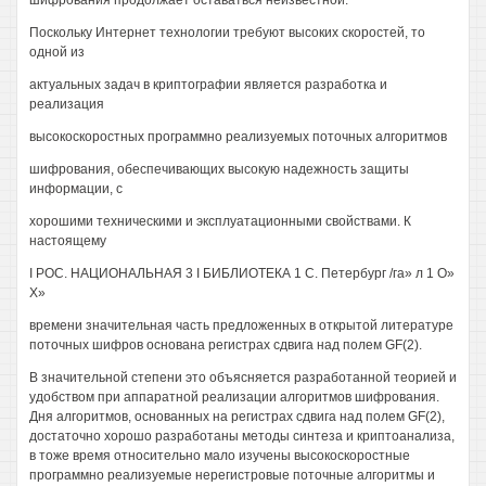
шифрования продолжает оставаться неизвестной.
Поскольку Интернет технологии требуют высоких скоростей, то
одной из
актуальных задач в криптографии является разработка и
реализация
высокоскоростных программно реализуемых поточных алгоритмов
шифрования, обеспечивающих высокую надежность защиты
информации, с
хорошими техническими и эксплуатационными свойствами. К
настоящему
I РОС. НАЦИОНАЛЬНАЯ 3 I БИБЛИОТЕКА 1 С. Петербург /га» л 1 О»
X»
времени значительная часть предложенных в открытой литературе
поточных шифров основана регистрах сдвига над полем GF(2).
В значительной степени это объясняется разработанной теорией и
удобством при аппаратной реализации алгоритмов шифрования.
Дня алгоритмов, основанных на регистрах сдвига над полем GF(2),
достаточно хорошо разработаны методы синтеза и криптоанализа,
в тоже время относительно мало изучены высокоскоростные
программно реализуемые нерегистровые поточные алгоритмы и