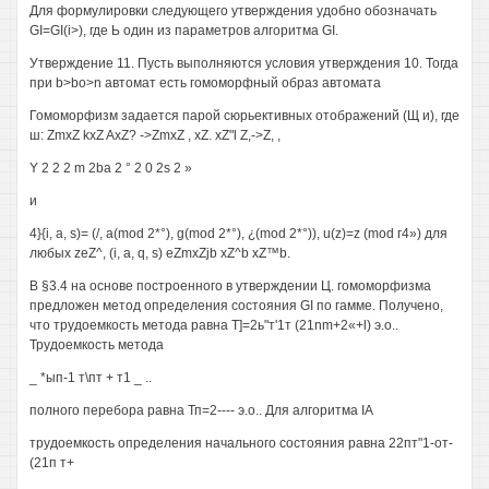
Для формулировки следующего утверждения удобно обозначать
GI=GI(i>), где Ь один из параметров алгоритма GI.
Утверждение 11. Пусть выполняются условия утверждения 10. Тогда
при b>bo>n автомат есть гомоморфный образ автомата
Гомоморфизм задается парой сюрьективных отображений (Щ и), где
ш: ZmxZ kxZ AxZ? ->ZmxZ , xZ. xZ"l Z,->Z, ,
Y 2 2 2 m 2ba 2 ° 2 0 2s 2 »
и
4}{i, a, s)= (/, a(mod 2*°), g(mod 2*°), ¿(mod 2*°)), u(z)=z (mod г4») для
любых zeZ^, (i, a, q, s) eZmxZjb xZ^b xZ™b.
В §3.4 на основе построенного в утверждении Ц. гомоморфизма
предложен метод определения состояния GI по гамме. Получено,
что трудоемкость метода равна Т]=2ь"т'1т (21nm+2«+l) э.о..
Трудоемкость метода
_ *ып-1 т\пт + т1 _ ..
полного перебора равна Тп=2---- э.о.. Для алгоритма IA
трудоемкость определения начального состояния равна 22пт"1-от-
(21п т+