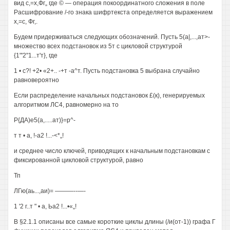
вид с,=х,Фг„ где © — операция покоординатного сложения в поле
Расшифрование /-го знака шифртекста определяется выражением
х,=с, Фг,.
Будем придерживаться следующих обозначений. Пусть 5(а|,...,ат>-
множество всех подстановок из 5т с цикловой структурой
{1"'2"1...т'т}, где
1 • с?! +2• «2+.. -+т -а^т. Пусть подстановка 5 выбрана случайно
равновероятно
Если распределение начальных подстановок £(к), генерируемых
алгоритмом ЛС4, равномерно на то
Р{ДА)е5(а,.....ат)}=р^-
т т • а, !-а2 !...-<*„!
и среднее число ключей, приводящих к начальным подстановкам с
фиксированной цикловой структурой, равно
Тп
ЛГю(аь...,аи)= ———--—-
1 '2 г..т " • а, Ьа2 !...•«„!
В §2.1.1 описаны все самые короткие циклы длины (/и(от-1)) графа Г