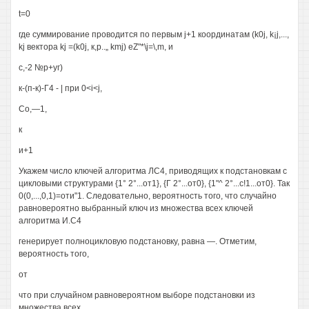
t=0
где суммирование проводится по первым j+1 координатам (k0j, k¡j,...,
kj вектора kj =(k0j, к,р..„ kmj) eZ"*\j=\,m, и
с,-2 №р+уг)
к-(п-к)-Г4 - | при 0<i<j,
Со,—1,
к
и+1
Укажем число ключей алгоритма ЛС4, приводящих к подстановкам с
цикловыми структурами {1° 2°...от1}, {Г 2°...от0}, {1"^ 2°...с!1...от0}. Так
0(0,...,0,1)=оти"1. Следовательно, вероятность того, что случайно
равновероятно выбранный ключ из множества всех ключей
алгоритма И.С4
генерирует полноцикловую подстановку, равна —. Отметим,
вероятность того,
от
что при случайном равновероятном выборе подстановки из
множества всех