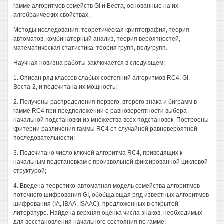
гамме алгоритмов семейств GI и Веста, основанные на их
алгебраических свойствах.
Методы исследования: теоретическая криптография, теория
автоматов, комбинаторный анализ, теория вероятностей,
математическая статистика, теория групп, полугрупп.
Научная новизна работы заключается в следующем:
1. Описан ряд классов слабых состояний алгоритмов RC4, GI,
Веста-2, и подсчитана их мощность;
2. Получены распределения первого, второго знака и биграмм в
гамме RC4 при предположении о равновероятности выбора
начальной подстановки из множества всех подстановок. Построены
критерии различения гаммы RC4 от случайной равновероятной
последовательности;
3. Подсчитано число ключей алгоритма RC4, приводящих к
начальным подстановкам с произвольной фиксированной цикловой
структурой;
4. Введена теоретико-автоматная модель семейства алгоритмов
поточного шифрования GI, обобщающая ряд известных алгоритмов
шифрования (IA, IBAA, ISAAC), предложенных в открытой
литературе. Найдена верхняя оценка числа знаков, необходимых
для восстановления начального состояния по гамме;