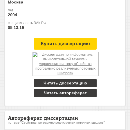
Москва
год
2004
специальность ВАК РФ
05.13.19
Купить диссертацию
Читать диссертацию
Читать автореферат
Автореферат диссертации
по теме "Свойства программно реализуемых поточных шифров"