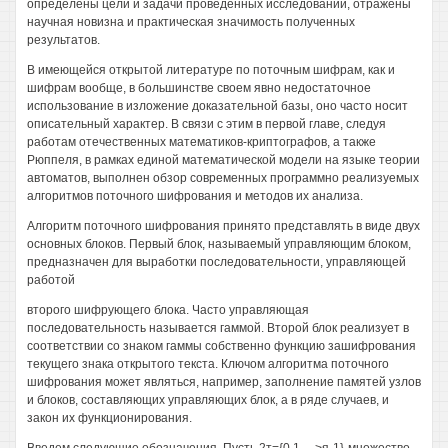
определены цели и задачи проведенных исследований, отражены
научная новизна и практическая значимость полученных
результатов.
В имеющейся открытой литературе по поточным шифрам, как и
шифрам вообще, в большинстве своем явно недостаточное
использование в изложение доказательной базы, оно часто носит
описательный характер. В связи с этим в первой главе, следуя
работам отечественных математиков-криптографов, а также
Рюппеля, в рамках единой математической модели на языке теории
автоматов, выполнен обзор современных программно реализуемых
алгоритмов поточного шифрования и методов их анализа.
Алгоритм поточного шифрования принято представлять в виде двух
основных блоков. Первый блок, называемый управляющим блоком,
предназначен для выработки последовательности, управляющей
работой
второго шифрующего блока. Часто управляющая
последовательность называется гаммой. Второй блок реализует в
соответствии со знаком гаммы собственно функцию зашифрования
текущего знака открытого текста. Ключом алгоритма поточного
шифрования может являться, например, заполнение памятей узлов
и блоков, составляющих управляющих блок, а в ряде случаев, и
закон их функционирования.