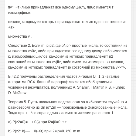
flv^l =т) либо принадлежат все одному циклу, либо имеется т
изоморфных
циклов, каждому из которых принадлежит только одно состояние из
<а>
множества v .
Следствие 2. Если m=pip2, где р/, рг- простые числа, то состояния из
множества v<0>, либо принадлежат все одному циклу, либо имеется
р/ изоморфных циклов, каждому из которых принадлежит р2
состояний из множества v<(tf>, либо имеется изоморфных циклов,
каждому из которых принадлежит р/ состояний из множества v<<r>.
В §2.2 получены распределения частот ¿-грамм (¿=1, 2) в гамме
алгоритма RC4. Данный параграф является обобщением и
усилением результатов, полученных A. Shamir, I. Mantin и S. Fluhrer,
D. McGrew.
Теорема 5. Пусть начальная подстановка so выбирается случайно и
равновероятно из Sn jo^Zm — произвольные фиксированные числа.
Тогда при т—*со справедливы асимптотические равенства: I.
a) P{z2=0}=—+ 0(\) при i2=j0=0, т т
b) P{z2~k}-— + 0(-Хг) при i2=jo=0. k*0. m m