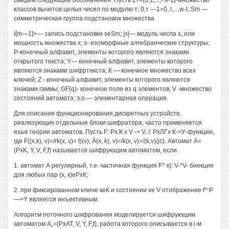
Введем следующие обозначения. Пусть 2т={0,1,...,>я-1}-множество
классов вычетов целых чисел по модулю т; 0,т —1=0, l,...,w-l; Sm —
симметрическая группа подстановок множества
i[m—1]>— запись подстановки seSm; |х|— модуль числа х, или
мощность множества х; s- изоморфные алгебраические структуры;
Р-конечный алфавит, элементы которого являются знаками
открытого текста; Y— конечный алфавит, элементы которого
являются знаками шифртекста; К — конечное множество всех
ключей; Z - конечный алфавит, элементы которого являются
знаками гаммы; GF(q)- конечное поле из q элементов; V -множество
состояний автомата; э.о.— элементарная операция.
Для описания функционирования дискретных устройств,
реализующих отдельные блоки шифратора, часто применяется
язык теории автоматов. Пусть F: Рх.К х V -> V, /: РхЛГх К->У-функции,
где F((x,k), v)=/rk(x, v)= t)(v), Á(x, k), v)=/k(x, v)=/(k,v)(jc). Автомат A=
(PxK, Y, V, F,f) называется шифрующим автоматом, если
1. автомат А регулярный, т.е. частичная функция F^ к): V-*V- биекция
для любых пар (х, к)еРхК;
2. при фиксированном ключе кеК и состоянии ve V отображение f^:P
—>Y является инъективным.
Алгоритм поточного шифрования моделируется шифрующим
автоматом А„=(РхАТ, V, Y, F,f), работа которого описывается в i-м