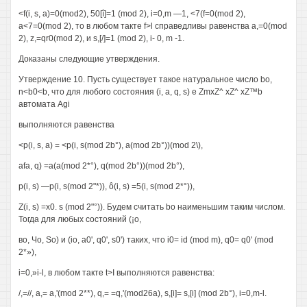
<f(i, s, a)=0(mod2), 50[î]=1 (mod 2), i=0,m —1, <7(f=0(mod 2),
a<7=0(mod 2), то в любом такте f>l справедливы равенства a,=0(mod
2), z,=qr0(mod 2), и s,[/]=1 (mod 2), i- 0, m -1.
Доказаны следующие утверждения.
Утверждение 10. Пусть существует такое натуральное число bo,
n<b0<b, что для любого состояния (i, a, q, s) е ZmxZ^ xZ^ xZ™b
автомата Agi
выполняются равенства
<p(i, s, a) = <p(i, s(mod 2b°), a(mod 2b°))(mod 2\),
afa, q) =a(a(mod 2*°), q(mod 2b°))(mod 2b°),
p(i, s) —p(i, s(mod 2"*)), ô(i, s) =5(i, s(mod 2*°)),
Z(i, s) =x0. s (mod 2"°)). Будем считать bo наименьшим таким числом.
Тогда для любых состояний (¡о,
во, Чо, So) и (io, а0', q0', s0') таких, что i0= id (mod m), q0= q0' (mod
2*»),
i=0,»i-l, в любом такте t>I выполняются равенства:
/,=//, а,= a,'(mod 2**), q,= =q,'(mod26a), s,[i]= s,[i] (mod 2b°), i=0,m-l.