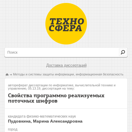
Доставка диссертаций
Методы и системы защиты информации, информационная безопасность
автореферат диссертации по информатике, вычислительной технике и
управлению, 05.13.19, диссертация на тему:
Свойства программно реализуемых
поточных шифров
кандидата физико-математических наук
Пудовкина, Марина Александровна
город