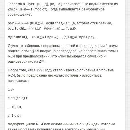
Теорема 8. Пусть {г/,...,г(}, {а\,...,а,}-произволъные подмножества из
Zm,d>l, ii=d— 1 (mod от). Тогда выполняется рекуррентное
соотношение'.
рМг ь «0>---> (ru а,))=0, если среди alt...,a, встречаются равные,
pJLiTu cti),..., (ги адУ= Pd-i((n, ai),..., (r„ а,))-
где рДги аг,),..., (гь а,))=1 при «,),..., (г„ £ц))=0 при Г]*ау .
С учетом найденных неравномарностей в распределении /-грамм
подстановки в §2.5 получено распределение первого знака гаммы
RC4 при предположении, что ключ выбирается случайно и
равновероятно из Z™.
После того, как в 1993 году стало известно описание алгоритма
RC4, было предложено несколько поточных алгоритмов,
являющихся
1 v-
c-t r«(r,r ,г() т
.....(г„а,)),
с=1 otc т
модификациями RC4 или основанными на общей идеи, которые
также могут быть использованы в электронной коммерции.