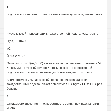
1
подстановок степени от она окажется полноцикловои, также равна
—.
от
Число ключей, приводящих к тождественной подстановке, равно
П(от,0,...,0)= X
т/2
Й *Кт-2-*)12*'
Отметим, что С1(от,0,...,0) также есть число решений уравнения 52
=Е в симметрической группе 5т, отличных от тождественной
подстановки, т.е. число инволюций. Известно, что при от->оо
Асимптотически число ключей, приводящих к начальным
тождественным подстановкам алгоритма ЯС4 в у/л • ■ Пя^+114 раз
больше
т
ожидаемого значения -, т.е. вероятность единичнои подстановки
много