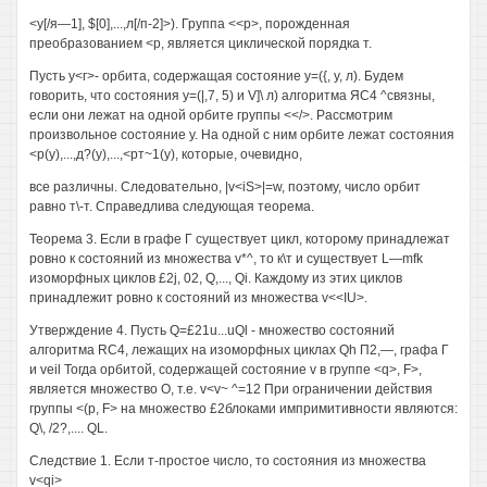
<у[/я—1], $[0],...,л[/п-2]>). Группа <<р>, порожденная
преобразованием <р, является циклической порядка т.
Пусть у<г>- орбита, содержащая состояние у=({, у, л). Будем
говорить, что состояния у=(|,7, 5) и V]\ л) алгоритма ЯС4 ^связны,
если они лежат на одной орбите группы <</>. Рассмотрим
произвольное состояние у. На одной с ним орбите лежат состояния
<р(у),...,д?(у),...,<рт~1(у), которые, очевидно,
все различны. Следовательно, |v<iS>|=w, поэтому, число орбит
равно т\-т. Справедлива следующая теорема.
Теорема 3. Если в графе Г существует цикл, которому принадлежат
ровно к состояний из множества v*^, то к\т и существует L—mfk
изоморфных циклов £2j, 02, Q,..., Qi. Каждому из этих циклов
принадлежит ровно к состояний из множества v<<IU>.
Утверждение 4. Пусть Q=£21u...uQl - множество состояний
алгоритма RC4, лежащих на изоморфных циклах Qh П2,—, графа Г
и veil Тогда орбитой, содержащей состояние v в группе <q>, F>,
является множество О, т.е. v<v~ ^=12 При ограничении действия
группы <(р, F> на множество £2блоками импримитивности являются:
Q\, /2?,.... QL.
Следствие 1. Если т-простое число, то состояния из множества
v<qi>