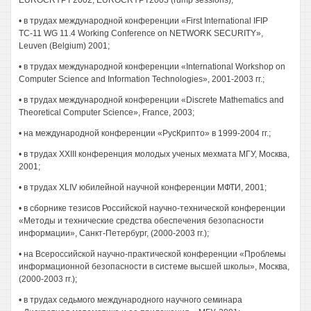
EUROCRYPT'2002, EUROCRYPT2003 (rump sessions);
• в трудах международной конференции «First International IFIP
ТС-11 WG 11.4 Working Conference on NETWORK SECURITY»,
Leuven (Belgium) 2001;
• в трудах международной конференции «International Workshop on
Computer Science and Information Technologies», 2001-2003 гг.;
• в трудах международной конференции «Discrete Mathematics and
Theoretical Computer Science», France, 2003;
• на международной конференции «РусКрипто» в 1999-2004 гг.;
• в трудах XXIII конференция молодых ученых мехмата МГУ, Москва,
2001;
• в трудах XLIV юбилейной научной конференции МФТИ, 2001;
• в сборнике тезисов Российской научно-технической конференции
«Методы и технические средства обеспечения безопасности
информации», Санкт-Петербург, (2000-2003 гг.);
• на Всероссийской научно-практической конференции «Проблемы
информационной безопасности в системе высшей школы», Москва,
(2000-2003 гг.);
• в трудах седьмого международного научного семинара