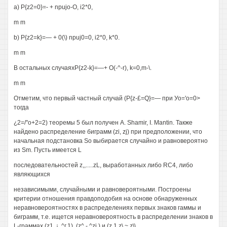
a) P{z2=0}=- + npujo-O, i2*0,
m m
b) P{z2=k}=— + 0(\) npuj0=0, i2*0, k*0.
m m
В остальных случаяхP{z2-k}=—+ O(-^-r), k=0,m-\.
m m
Отметим, что первый частный случай (P{z-£=Q}=— при Уо='о=0>
тогда
¿2=/"о+2=2) теоремы 5 был получен A. Shamir, I. Mantin. Также
найдено распределение биграмм (zi, zj) при предположении, что
начальная подстановка So выбирается случайно и равновероятно
из Sm. Пусть имеется L
последовательностей z,,.....zL, выработанных либо RC4, либо
являющихся
независимыми, случайными и равновероятными. Построены
критерии отношения правдоподобия на основе обнаруженных
неравновероятностях в распределениях первых знаков гаммы и
биграмм, т.е. ищется неравновероятность в распределении знаков в
L-граммах (z1, ¡..^г,1), (z^.-.^zj ) и (z,1 z\,~.z\\