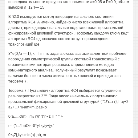
последовательности при уровнях значимости а=0.05 и Р=0.9, объем
выборки л=12 т— 15.
В §2.3 исследуется метод генерации начального состояния
алгоритма RC4. А именно, найдено число всех ключей алгоритма
длины т, приводящих к начальным подстановкам с произвольной
фиксированной цикловой структурой. Поскольку каждому ключу keZ"
алгоритма RC4 однозначно соответствует произведение
транспозиций где
У*е{0,/и — 1}, k = l,m, то задача оказалась эквивалентной проблеме
порождения симметрической группы системой транспозиций с
ограничениями, которая решалась с применением методов
комбинаторного анализа. Полученный результат показывает
наличие большого числа эквивалентных ключей и приводится в
теореме 7.
Теорема 7. Пусть ключ к алгоритма RC4 выбирается случайно и
равновероятно из Z™. Тогда число • начальных подстановок с
произвольной фиксированной цикловой структурой {l"1!"г...тт}, l-a¡+2-
a2+...+m-am=m, равно
0(а,.....ctm)= m\ Y\r' r)"r • £ П ^ * >
r=l (*r...*m)Oí<r0^yl kyiy+jy."
0<¡Zj,ky smin(aj ,at), m