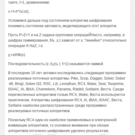
такте, />1, уравнениями:
v,+í=/r*(ví,x();
Условимся дальше под состоянием алгоритма шифрования
понимать состояние автомата, моделирующего этот алгоритм.
Пусть Р=Z=Y и на Z задана групповая операциЙНасто, например, в
шифрах гаммирования, fiív, ,х,) зависит от х, "линейно" относительно
операции ® HaZ, т.е.
y,=xt®fk(v).
Последовательность {z,-f¡¡(s¡ ): Ï>1} называется гаммой.
В последние 10 лет активно исследовались следующие программно
реализуемые поточные алгоритмы: Pike, Scop, Dagger, Sober, Sober
-tl6, Bmgl, Sober-t32, RSC, Lili, Leviathan, RC4, Wake, Seal, Twoprime,
ISAAC, IA, IBAA, Chameleon, Panama, Rabbit, Solitaire, Веста. Среди
перечисленных алгоритмов только RC4, Wake, Веста используются
практически. Алгоритмы шифрования RC4, IA, IBAA, ISAAC, Веста,
Solitaire наиболее распространенные среди программно
реализуемых поточных алгоритмов.
Поскольку RC4 один из наиболее применяемых в электронной
коммерции алгоритмов, то основное внимание при обзоре
алгоритмов поточного шифрования уделено результатам,