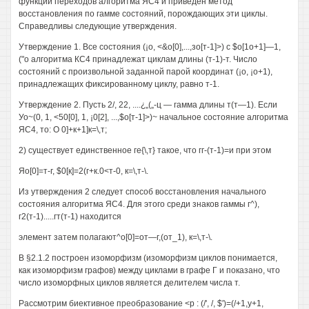
функции переходов алгоритма ЯС4 и приведен метод
восстановления по гамме состояний, порождающих эти циклы.
Справедливы следующие утверждения.
Утверждение 1. Все состояния (¡о, <&о[0],...,зо[т-1]>) с $о[1о+1]—1,
("о алгоритма КС4 принадлежат циклам длины (т-1)-т. Число
состояний с произвольной заданной парой координат (¡о, ¡о+1),
принадлежащих фиксированному циклу, равно т-1.
Утверждение 2. Пусть 2/, 22, ....¿„(„-ц — гамма длины т(т—1). Если
Уо~(0, 1, <50[0], 1, ¡0[2], ...,$о[т-1]>)~ начальное состояние алгоритма
ЯС4, то: О 0]+к+1]к=\,т;
2) существует единственное ге{\,т} такое, что гг-(т-1)=и при этом
Яо[0]=т-г, $0[к]=2(г+к.0<т-0, к=\,т-\.
Из утверждения 2 следует способ восстановления начального
состояния алгоритма ЯС4. Для этого среди знаков гаммы г^),
г2(т-1).....гт(т-1) находится
элемент затем полагают^о[0]=от—г,(от_1), к=\,т-\.
В §2.1.2 построен изоморфизм (изоморфизм циклов понимается,
как изоморфизм графов) между циклами в графе Г и показано, что
число изоморфных циклов является делителем числа т.
Рассмотрим биективное преобразование <р : (/', /, $')=(/+1,у+1,