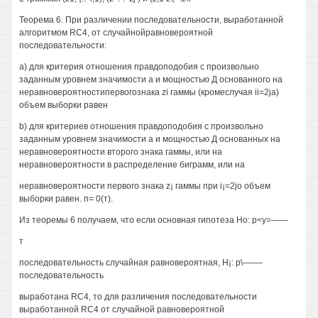
Теорема 6. При различении последовательности, выработанной
алгоритмом RC4, от случайнойравновероятной
последовательности:
a) для критерия отношения правдоподобия с произвольно
заданным уровнем значимости а и мощностью Д основанного на
неравновероятностипервогознака zi гаммы (кромеслучая ii=2ja)
объем выборки равен
b) для критериев отношения правдоподобия с произвольно
заданным уровнем значимости а и мощностью Д основанных на
неравновероятности второго знака гаммы, или на
неравновероятности в распределение биграмм, или на
неравновероятности первого знака z¡ гаммы при i¡=2jo объем
выборки равен. п= 0(т).
Из теоремы 6 получаем, что если основная гипотеза Но: р<у=——
т
последовательность случайная равновероятная, H¡: р\-——
последовательность
выработана RC4, то для различения последовательности
выработанной RC4 от случайной равновероятной