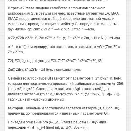
В третьей главе введено семейство алгоритмов поточного
шифрования GI, в результате чего, известные алгоритмы LA, IBAA,
ISAAC представляются в общей теоретико-автоматной модели.
Алгоритмы, принадлежащие семейству GI, определяются шестью
функциями cp; Zmx Z ьх Z™ —> Z b, р: ZmxZ™ —ïZm,
a:Z2„xZ2b->Z2b, S: Zm xZ™-> Zm, y;. ZmxZ™-> Zm, s: N-> N (e: t^t или
e: /—» (/-1)) и моделируются автономным автоматом AGi=(Zmx Z^ x
Z^ x Z™b,
Z2j, FCi, Jgi), где функции FCi: Z^Z^xZ^xZ^-^xZ^xZ^xZ^, /Gi:
ZnjX Zjb x Z^ xZj"b-> Zjt будут описаны ниже.
Семейство алгоритмов GI зависит от параметров т=2", b>2n, п, beN,
которые для практических приложений выбираются равными /я=256
(т.е. л=8) и ¿=32. Состоянием автомата Agi в такте / (/=0,1,...)
является четверка (;'b at, q„ iJeZroxZ^xZ^xZ™, где 5г={5,[0],...л[»1-1]}-
таблица из m «-мерных двоичных
векторов. Начальным состоянием является четверка (0, а0, qo, s0),
причем щ, qo предполагаются известными параметрами GI.
Приведем описание /-го (/=1,2....) такта работы GI. Функиия
переходов Fr.i /t= i',_i+l (mod m), а,=ф(/,, St-ь «t-i),