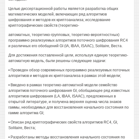
Целью диссертационной работы является разработка общих
математических моделей, включающих ряд алгоритмов
шифрования и методов их криптоанализа; исследование
криптографических свойств (теоретико-
автоматных, теоретико-групповых, теоретико-вероятностных)
программно реализуемых алгоритмов поточного шифрования RC4
и различных его обобщений GI (IA, IBAA, ISAAC), Solitaire, Веста.
Для достижения поставленной цели, используя единую теоретико-
автоматную модель, были решены следующие задачи:
• Проведен обзор современных программно реализуемых поточных
алгоритмов и методов их криптоанализа в рамках этой модели;
• Введено в рамках теоретико-автоматной модели семейство
алгоритмов поточного шифрования GI, обобщающее ряд известных
алгоритмов шифрования (LA, IBAA, ISAAC), предложенных в
открытой литературе, и получена верхняя оценка числа знаков
гаммы, необходимых для восстановления начального состояния по
гамме алгоритма GI;
• Описан ряд криптографических свойств алгоритмов RC4, GI,
Solitaire, Веста;
• Разработаны методы восстановления начального состояния по