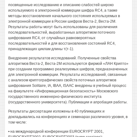
посвященные исследованию и описанию слабостей широко
используемого в электронной коммерции шифра RC4, а также
методы восстановления начального состояния используемых в
электронной коммерции в России шифров Веста-2, Веста-2М.
Результаты работы могут быть использованы для различения
последовательностей, выработанных алгоритмом поточного
шифрования RC4, от случайных равновероятных
последовательностей и для восстановления состояний RC4,
принадлежащих циклам длины т(т-1).
Внедрение результатов исследований. Полученные свойства
алгоритмов Веста-2, Веста-2М используются фирмой «ЛАН Крипто»
при создании программно реализуемых шифров, предназначенных
для электронной коммерции. Результаты исследований, связанные
с анализом криптографических свойств поточных алгоритмов
шифрования Solitaire, IA, IBAA, ISAAC внедрены в учебный процесс
на факультете «Информационная безопасность» Московского
государственного инженерно-физического института
(государственного университета). Публикации и апробация работы.
Результаты диссертации изложены в 40 публикациях и
докладывались на конференциях и семинарах различного уровня, в
том числе:
• на международной конференции EUROCRYPT' 2001,