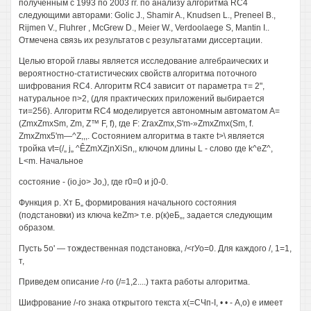
полученным с 1993 по 2003 гг. по анализу алгоритма RC4
следующими авторами: Golic J., Shamir A., Knudsen L., Preneel В.,
Rijmen V., Fluhrer , McGrew D., Meier W., Verdoolaege S, Mantin I..
Отмечена связь их результатов с результатами диссертации.
Целью второй главы является исследование алгебраических и
вероятностно-статистических свойств алгоритма поточного
шифрования RC4. Алгоритм RC4 зависит от параметра т= 2",
натуральное п>2, (для практических приложений выбирается
ти=256). Алгоритм RC4 моделируется автономным автоматом A=
(ZmxZmxSm, Zm, Z™ F, f), где F: ZraxZmx,S'm-»ZmxZmx(Sm, f.
ZmxZmx5'm—^Z,,,. Состоянием алгоритма в такте t>\ является
тройка vt=(/„ j„ ^ÊZmXZjnXiSn,, ключом длины L - слово где k^eZ^,
L<m. Начальное
состояние - (io,jo> Jo,), где г0=0 и j0-0.
Функция р. Хт Б„ формирования начального состояния
(подстановки) из ключа keZm> т.е. р(к)еБ„, задается следующим
образом.
Пусть 5о' — тождественная подстановка, /<гУо=0. Для каждого /, 1=1,
т,
Приведем описание /-го (/=1,2....) такта работы алгоритма.
Шифрование /-го знака открытого текста х(=СЧп-I, • • - А,о) е имеет