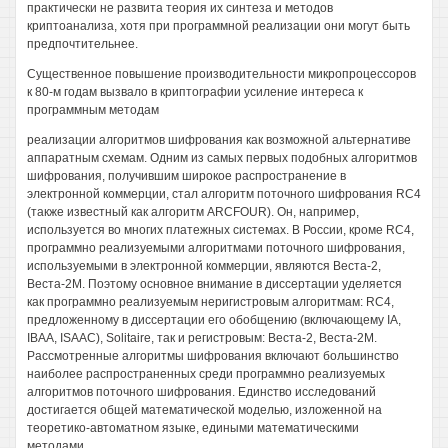
практически не развита теория их синтеза и методов
криптоанализа, хотя при программной реализации они могут быть
предпочтительнее.
Существенное повышение производительности микропроцессоров
к 80-м годам вызвало в криптографии усиление интереса к
программным методам
реализации алгоритмов шифрования как возможной альтернативе
аппаратным схемам. Одним из самых первых подобных алгоритмов
шифрования, получившим широкое распространение в
электронной коммерции, стал алгоритм поточного шифрования RC4
(также известный как алгоритм ARCFOUR). Он, например,
используется во многих платежных системах. В России, кроме RC4,
программно реализуемыми алгоритмами поточного шифрования,
используемыми в электронной коммерции, являются Веста-2,
Веста-2М. Поэтому основное внимание в диссертации уделяется
как программно реализуемым неригистровым алгоритмам: RC4,
предложенному в диссертации его обобщению (включающему IA,
IBAA, ISAAC), Solitaire, так и регистровым: Веста-2, Веста-2М.
Рассмотренные алгоритмы шифрования включают большинство
наиболее распространенных среди программно реализуемых
алгоритмов поточного шифрования. Единство исследований
достигается общей математической моделью, изложенной на
теоретико-автоматном языке, едиными математическими
методами.