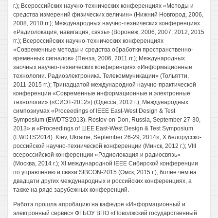
г.); Всероссийских научно-технических конференциях «Методы и
средства измерений физических величин» (Нижний Новгород, 2006,
2008, 2010 гг.); Международных научно-технических конференциях
«Радиолокация, навигация, связь» (Воронеж, 2006, 2007, 2012, 2015
гг.); Всероссийских научно-технических конференциях
«Современные методы и средства обработки пространственно-
временных сигналов» (Пенза, 2006, 2011 гг.); Международных
заочных научно-технических конференциях «Информационные
технологии. Радиоэлектроника. Телекоммуникации» (Тольятти,
2011-2015 гг.); Тринадцатой международной научно-практической
конференции «Современные информационные и электронные
технологии» («СИЭТ-2012») (Одесса, 2012 г.); Международных
симпозиумах «Proceedings of IEEE East-West Design & Test
Symposium (EWDTS'2013). Rostov-on-Don, Russia, September 27-30,
2013» и «Proceedings of ШЕЕ East-West Design & Test Symposium
(EWDTS'2014). Kiev, Ukraine, September 26-29, 2014»; X белорусско-
российской научно-технической конференции (Минск, 2012 г.); VIII
всероссийской конференции «Радиолокация и радиосвязь»
(Москва, 2014 г.); XI международной IEEE Сибирской конференции
по управлению и связи SIBCON-2015 (Омск, 2015 г.), более чем на
двадцати других международных и российских конференциях, а
также на ряде зарубежных конференций.
Работа прошла апробацию на кафедре «Информационный и
электронный сервис» ФГБОУ ВПО «Поволжский государственный