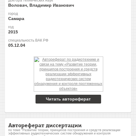
доктора технических наук
Воловач, Владимир Иванович
город
Самара
год
2015
специальность ВАК РФ
05.12.04
Читать автореферат
Автореферат диссертации
по теме "Развитие теории, принципов построения и средств реализации
эффективных радиотехнических систем обнаружения и контроля