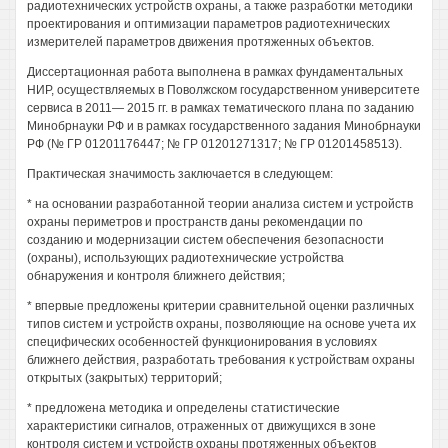
радиотехнических устройств охраны, а также разработки методики
проектирования и оптимизации параметров радиотехнических
измерителей параметров движения протяженных объектов.
Диссертационная работа выполнена в рамках фундаментальных
НИР, осуществляемых в Поволжском государственном университете
сервиса в 2011— 2015 гг. в рамках тематического плана по заданию
Минобрнауки РФ и в рамках государственного задания Минобрнауки
РФ (№ ГР 01201176447; № ГР 01201271317; № ГР 01201458513).
Практическая значимость заключается в следующем:
* на основании разработанной теории анализа систем и устройств
охраны периметров и пространств даны рекомендации по
созданию и модернизации систем обеспечения безопасности
(охраны), использующих радиотехнические устройства
обнаружения и контроля ближнего действия;
* впервые предложены критерии сравнительной оценки различных
типов систем и устройств охраны, позволяющие на основе учета их
специфических особенностей функционирования в условиях
ближнего действия, разработать требования к устройствам охраны
открытых (закрытых) территорий;
* предложена методика и определены статистические
характеристики сигналов, отраженных от движущихся в зоне
контроля систем и устройств охраны протяженных объектов