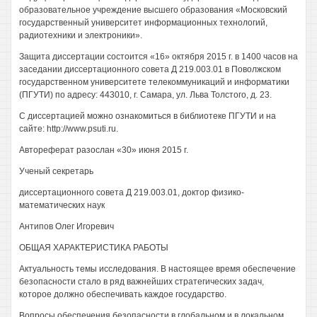
образовательное учреждение высшего образования «Московский
государственный университет информационных технологий,
радиотехники и электроники».
Защита диссертации состоится «16» октября 2015 г. в 1400 часов на
заседании диссертационного совета Д 219.003.01 в Поволжском
государственном университете телекоммуникаций и информатики
(ПГУТИ) по адресу: 443010, г. Самара, ул. Льва Толстого, д. 23.
С диссертацией можно ознакомиться в библиотеке ПГУТИ и на
сайте: http://www.psuti.ru.
Автореферат разослан «30» июня 2015 г.
Ученый секретарь
диссертационного совета Д 219.003.01, доктор физико-
математических наук
Антипов Олег Игоревич
ОБЩАЯ ХАРАКТЕРИСТИКА РАБОТЫ
Актуальность темы исследования. В настоящее время обеспечение
безопасности стало в ряд важнейших стратегических задач,
которое должно обеспечивать каждое государство.
Вопросы обеспечения безопасности в глобальном и в локальном