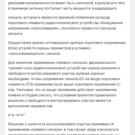
диаграмм направленности может быть неполной, в результате чего
в приемную антенну поступает часть мощности зондирующего
сигнала, которая и является причиной появления на входе
порогового элемента радиотехнического устройства обнаружения
напряжения «просачивания», способного привести к пропуску
объекта.
Осуществлен анализ оптимального выбора порогового напряжения
£/пор устройств охраны периметров в условиях
«просачивающегося» сигнала.
Для принятия приемником «прямого сигнала» двухканального
турникет-ного радиотехнического устройства охраны решения о
свободности контролируемого участка (рубежа охраны)
необходимо, чтобы напряжение сигнала Е/с на входе порогового
элемента (ПЭ) приемника было выше порогового напряжения С/
пор. Учитывая, что на входе приемника действует напряжение
помехи ил будем считать, что условием принятия правильного
решения о свободности контролируемого участка является
выполнение неравенства
и^и.+и^и^.
Решение о занятости контролируемого участка принимается
приемником «прямого сигнала» в том случае, когда в результате