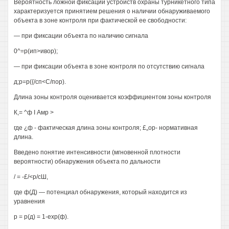
Вероятность ложной фиксации устройств охраны турникетного типа
характеризуется принятием решения о наличии обнаруживаемого
объекта в зоне контроля при фактической ее свободности:
— при фиксации объекта по наличию сигнала
0^=р(ип>ивор);
— при фиксации объекта в зоне контроля по отсутствию сигнала
д;р=р({/сп<С/пор).
Длина зоны контроля оценивается коэффициентом зоны контроля
К,= ^ф I Амр >
где ¿ф - фактическая длина зоны контроля; £„ор- нормативная
длина.
Введено понятие интенсивности (мгновенной плотности
вероятности) обнаружения объекта по дальности
/ = -£/<р/сШ,
где ф(Д) — потенциал обнаружения, который находится из
уравнения
р = р(д) = 1-ехр(ф).