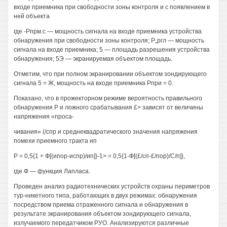
входе приемника при свободности зоны контроля и с появлением в
ней объекта
где -Рпрм.с — мощность сигнала на входе приемника устройства
обнаружения при свободности зоны контроля; Р„ргл — мощность
сигнала на входе приемника; 5 — площадь разрешения устройства
обнаружения; 5Э — экранируемая объектом площадь.
Отметим, что при полном экранировании объектом зондирующего
сигнала 5 = Ж, мощность на входе приемника Рпри = 0.
Показано, что в прожекторном режиме вероятность правильного
обнаружения Р и ложного срабатывания £> зависят от величины
напряжения «проса-
чивания» (/спр и среднеквадратического значения напряжения
помехи приемного тракта ип
Р = 0,5{1 + Ф[(ипор-испр)/ип]}-1> = 0,5{1-Ф[(£/сп-£/пор)/С/п]},
где Ф — функция Лапласа.
Проведен анализ радиотехнических устройств охраны периметров
тур-никетного типа, работающих в двух режимах: обнаружения
посредством приема отраженного сигнала и обнаружения в
результате экранирования объектом зондирующего сигнала,
излучаемого передатчиком РУО. Анализируются различные