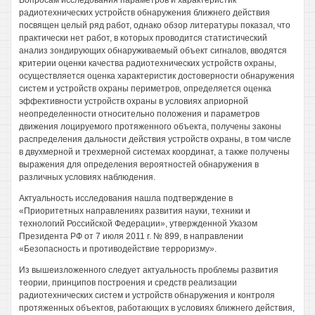
Вопросам исследования параметров и характеристик
радиотехнических устройств обнаружения ближнего действия
посвящен целый ряд работ, однако обзор литературы показал, что
практически нет работ, в которых проводится статистический
анализ зондирующих обнаруживаемый объект сигналов, вводятся
критерии оценки качества радиотехнических устройств охраны,
осуществляется оценка характеристик достоверности обнаружения
систем и устройств охраны периметров, определяется оценка
эффективности устройств охраны в условиях априорной
неопределенности относительно положения и параметров
движения лоцируемого протяженного объекта, получены законы
распределения дальности действия устройств охраны, в том числе
в двухмерной и трехмерной системах координат, а также получены
выражения для определения вероятностей обнаружения в
различных условиях наблюдения.
Актуальность исследования нашла подтверждение в
«Приоритетных направлениях развития науки, техники и
технологий Российской Федерации», утвержденной Указом
Президента РФ от 7 июля 2011 г. № 899, в направлении
«Безопасность и противодействие терроризму».
Из вышеизложенного следует актуальность проблемы развития
теории, принципов построения и средств реализации
радиотехнических систем и устройств обнаружения и контроля
протяженных объектов, работающих в условиях ближнего действия,