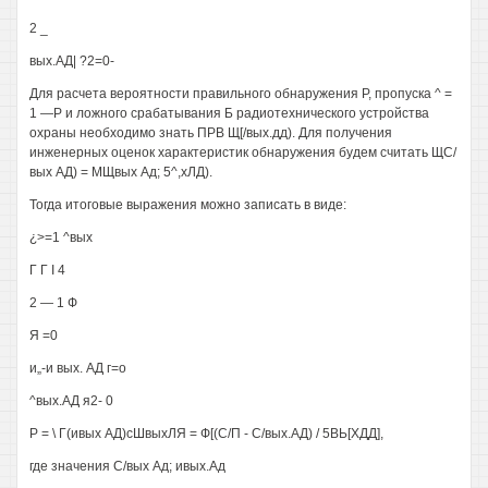
2 _
вых.АД| ?2=0-
Для расчета вероятности правильного обнаружения Р, пропуска ^ =
1 —Р и ложного срабатывания Б радиотехнического устройства
охраны необходимо знать ПРВ Щ[/вых.дд). Для получения
инженерных оценок характеристик обнаружения будем считать ЩС/
вых АД) = МЩвых Ад; 5^,хЛД).
Тогда итоговые выражения можно записать в виде:
¿>=1 ^вых
Г Г I 4
2 — 1 Ф
Я =0
и„-и вых. АД г=о
^вых.АД я2- 0
Р = \ Г(ивых АД)сШвыхЛЯ = Ф[(С/П - С/вых.АД) / 5ВЬ[ХДД],
где значения С/вых Ад; ивых.Ад