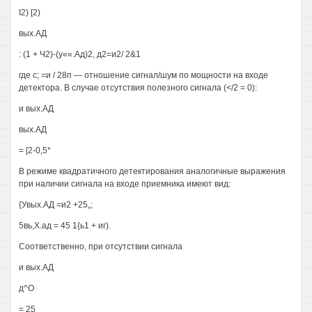
I2) [2)
вых.АД
: (1 + Ч2)-(у««.Ад)2, д2=и2/ 2&1
где с; =и / 28п — отношение сигнал/шум по мощности на входе
детектора. В случае отсутствия полезного сигнала (</2 = 0):
и вых.АД
вых.АД
= [2-0,5*
В режиме квадратичного детектирования аналогичные выражения
при наличии сигнала на входе приемника имеют вид:
{Увых.АД =и2 +25„;
5вь,Х.ад = 45 1{ь1 + иг).
Соответственно, при отсутствии сигнала
и вых.АД
д^О
= 25