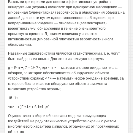
Важными критериями для оценки эффективности устройств
обнаружения (охраны) являются: при однократном наблюдении —
мгновенная (элементарная) вероятность g обнаружения объекта на
данной дальности путем одного мгновенного наблюдения; при
непрерывном наблюдении — мгновенная (элементарная)
вероятность у<Л обнаружения в течение очень короткого
промежутка времени Л, причем величина у является
интенсивностью (мгновенной плотностью вероятности) числа
обнаружений.
Названные характеристики являются статистическими, т. е. могут
быть найдены из опыта. Для этого используют формулы
g = l/<n>•, 7 = 1/<?>, где < п > — математическое ожидание числа
обзоров, за которое обеспечивается обнаружение объекта
устройством охраны; < / > — математическое ожидание времени, за
которое обеспечивается обнаружение объекта с момента
включения устройства охраны;
-Iй -1т
<п>—т ]Г <1>-т £ 1=1 ¡=1
Осуществлен выбор и обоснованы модели возмущающих
воздействий на радиотехнические устройства охраны с учетом
многолучевого характера сигналов, отраженных от протяженных
объектов.