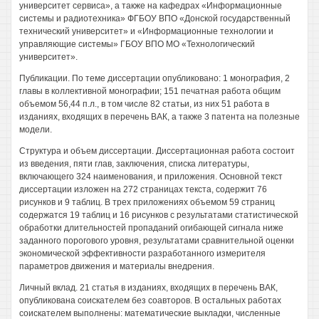
университет сервиса», а также на кафедрах «Информационные
системы и радиотехника» ФГБОУ ВПО «Донской государственный
технический университет» и «Информационные технологии и
управляющие системы» ГБОУ ВПО МО «Технологический
университет».
Публикации. По теме диссертации опубликовано: 1 монография, 2
главы в коллективной монографии; 151 печатная работа общим
объемом 56,44 п.л., в том числе 82 статьи, из них 51 работа в
изданиях, входящих в перечень ВАК, а также 3 патента на полезные
модели.
Структура и объем диссертации. Диссертационная работа состоит
из введения, пяти глав, заключения, списка литературы,
включающего 324 наименования, и приложения. Основной текст
диссертации изложен на 272 страницах текста, содержит 76
рисунков и 9 таблиц. В трех приложениях объемом 59 страниц
содержатся 19 таблиц и 16 рисунков с результатами статистической
обработки длительностей пропаданий огибающей сигнала ниже
заданного порогового уровня, результатами сравнительной оценки
экономической эффективности разработанного измерителя
параметров движения и материалы внедрения.
Личный вклад. 21 статья в изданиях, входящих в перечень ВАК,
опубликована соискателем без соавторов. В остальных работах
соискателем выполнены: математические выкладки, численные