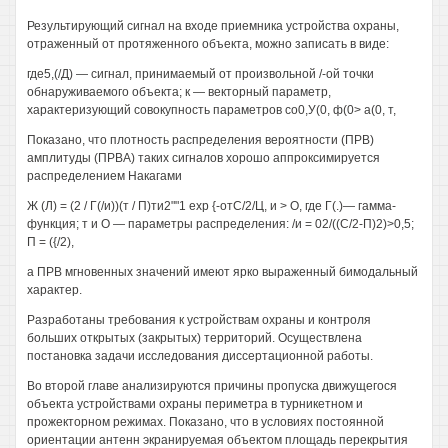
Результирующий сигнал на входе приемника устройства охраны,
отраженный от протяженного объекта, можно записать в виде:
где5,(/Д) — сигнал, принимаемый от произвольной /-ой точки
обнаруживаемого объекта; к — векторный параметр,
характеризующий совокупность параметров со0,У(0, ф(0> а(0, т,
Показано, что плотность распределения вероятности (ПРВ)
амплитуды (ПРВА) таких сигналов хорошо аппроксимируется
распределением Накагами
Ж (Л) = (2 / Г(/и))(т / П)ти2""1 ехр {-отС/2/Ц, и > О, где Г(.)— гамма-
функция; т и О — параметры распределения: /и = 02/((С/2-П)2)>0,5;
П = ({/2),
а ПРВ мгновенных значений имеют ярко выраженный бимодальный
характер.
Разработаны требования к устройствам охраны и контроля
больших открытых (закрытых) территорий. Осуществлена
постановка задачи исследования диссертационной работы.
Во второй главе анализируются причины пропуска движущегося
объекта устройствами охраны периметра в турникетном и
прожекторном режимах. Показано, что в условиях постоянной
ориентации антенн экранируемая объектом площадь перекрытия