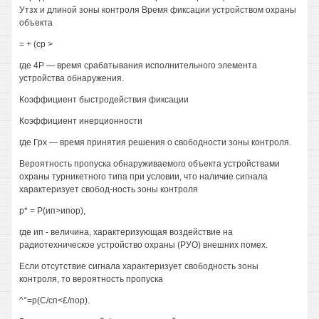
Утзх и длиной зоны контроля Время фиксации устройством охраны
объекта
= + (ср >
где 4Р — время срабатывания исполнительного элемента
устройства обнаружения.
Коэффициент быстродействия фиксации
Коэффициент инерционности
где Грх — время принятия решения о свободности зоны контроля.
Вероятность пропуска обнаруживаемого объекта устройствами
охраны турникетного типа при условии, что наличие сигнала
характеризует свобод-ность зоны контроля
р* = Р(ип>ипор),
где ип - величина, характеризующая воздействие на
радиотехническое устройство охраны (РУО) внешних помех.
Если отсутствие сигнала характеризует свободность зоны
контроля, то вероятность пропуска
^°=р(С/сп<£/пор).