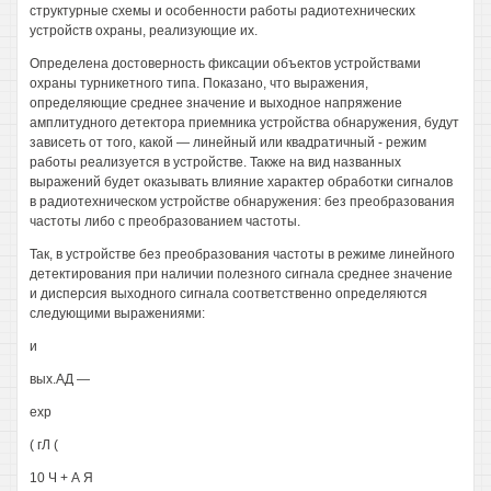
структурные схемы и особенности работы радиотехнических
устройств охраны, реализующие их.
Определена достоверность фиксации объектов устройствами
охраны турникетного типа. Показано, что выражения,
определяющие среднее значение и выходное напряжение
амплитудного детектора приемника устройства обнаружения, будут
зависеть от того, какой — линейный или квадратичный - режим
работы реализуется в устройстве. Также на вид названных
выражений будет оказывать влияние характер обработки сигналов
в радиотехническом устройстве обнаружения: без преобразования
частоты либо с преобразованием частоты.
Так, в устройстве без преобразования частоты в режиме линейного
детектирования при наличии полезного сигнала среднее значение
и дисперсия выходного сигнала соответственно определяются
следующими выражениями:
и
вых.АД —
ехр
( гЛ (
10 Ч + А Я