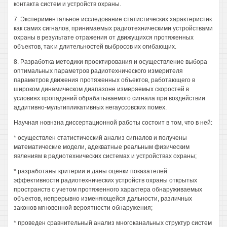
контакта систем и устройств охраны.
7. Экспериментальное исследование статистических характеристик
как самих сигналов, принимаемых радиотехническими устройствами
охраны в результате отражения от движущихся протяженных
объектов, так и длительностей выбросов их огибающих.
8. Разработка методики проектирования и осуществление выбора
оптимальных параметров радиотехнического измерителя
параметров движения протяженных объектов, работающего в
широком динамическом диапазоне измеряемых скоростей в
условиях пропаданий обрабатываемого сигнала при воздействии
аддитивно-мультипликативных негауссовских помех.
Научная новнзна диссертационной работы состоит в том, что в ней:
* осуществлен статистический анализ сигналов и получены
математические модели, адекватные реальным физическим
явлениям в радиотехнических системах и устройствах охраны;
* разработаны критерии и даны оценки показателей
эффективности радиотехнических устройств охраны открытых
пространств с учетом протяженного характера обнаруживаемых
объектов, непрерывно изменяющейся дальности, различных
законов мгновенной вероятности обнаружения;
* проведен сравнительный анализ многоканальных структур систем