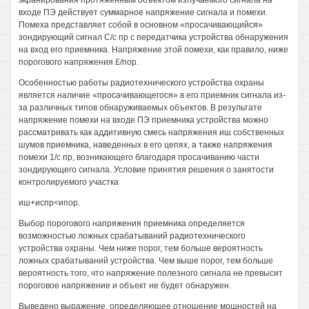
экранирования протяженным объектом излучаемого сигнала на
входе ПЭ действует суммарное напряжение сигнала и помехи.
Помеха представляет собой в основном «просачивающийся»
зондирующий сигнал С/с пр с передатчика устройства обнаружения
на вход его приемника. Напряжение этой помехи, как правило, ниже
порогового напряжения £/пор.
Особенностью работы радиотехнического устройства охраны
является наличие «просачивающегося» в его приемник сигнала из-
за различных типов обнаруживаемых объектов. В результате
напряжение помехи на входе ПЭ приемника устройства можно
рассматривать как аддитивную смесь напряжения иш собственных
шумов приемника, наведенных в его цепях, а также напряжения
помехи 1/с пр, возникающего благодаря просачиванию части
зондирующего сигнала. Условие принятия решения о занятости
контролируемого участка
иш+испр<ипор.
Выбор порогового напряжения приемника определяется
возможностью ложных срабатываний радиотехнического
устройства охраны. Чем ниже порог, тем больше вероятность
ложных срабатываний устройства. Чем выше порог, тем больше
вероятность того, что напряжение полезного сигнала не превысит
пороговое напряжение и объект не будет обнаружен.
Выведено выражение, определяющее отношение мощностей на