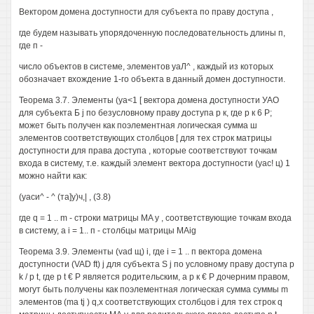
Вектором домена доступности для субъекта по праву доступа ,
где будем называть упорядоченную последовательность длины п,
где п -
число объектов в системе, элементов уаЛ^ , каждый из которых
обозначает вхождение 1-го объекта в данный домен доступности.
Теорема 3.7. Элементы (уа<1 [ вектора домена доступности УАО
для субъекта Б j по безусловному праву доступа р к, где р к 6 Р;
может быть получен как поэлементная логическая сумма ш
элементов соответствующих столбцов [ для тех строк матрицы
доступности для права доступа , которые соответствуют точкам
входа в систему, т.е. каждый элемент вектора доступности (уас! ц) 1
можно найти как:
(уаси^ - ^ (та]у)ч,| , (3.8)
где q = 1 .. m - строки матрицы MA у , соответствующие точкам входа
в систему, a i = 1.. п - столбцы матрицы MAig
Теорема 3.9. Элементы (vad щ) i, где i = 1 .. п вектора домена
доступности (VAD ft) j для субъекта S j по условному праву доступа р
k / р t, где р t € Р является родительским, а р к € Р дочерним правом,
могут быть получены как поэлементная логическая сумма суммы m
элементов (ma tj ) q,x соответствующих столбцов i для тех строк q