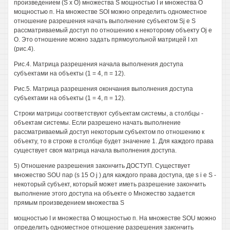
произведением (S х О) множества S мощностью I и множества О
мощностью п. На множестве SOI можно определить одноместное
отношение разрешения начать выполнение субъектом Sj е S
рассматриваемый доступ по отношению к некоторому объекту Oj е
О. Это отношение можно задать прямоугольной матрицей I хп
(рис.4).
Рис.4. Матрица разрешения начала выполнения доступа
субъектами на объекты (1 = 4, п = 12).
Рис.5. Матрица разрешения окончания выполнения доступа
субъектами на объекты (1 = 4, п = 12).
Строки матрицы соответствуют субъектам системы, а столбцы -
объектам системы. Если разрешено начать выполнение
рассматриваемый доступ некоторым субъектом по отношению к
объекту, то в строке в столбце будет значение 1. Для каждого права
существует своя матрица начала выполнения доступа.
5) Отношение разрешения закончить ДОСТУП. Существует
множество SOU пар (s 15 О j ) для каждого права доступа, где s i е S -
некоторый субъект, который может иметь разрешение закончить
выполнение этого доступа на объекте о Множество задается
прямым произведением множества S
мощностью I и множества О мощностью п. На множестве SOU можно
определить одноместное отношение разрешения закончить