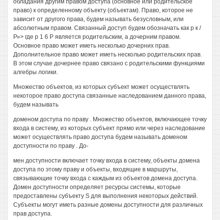
обладания другим правом доступа (основное или родительское
право) к определенному объекту (объектам). Право, которое не
зависит от другого права, будем называть безусловным, или
абсолютным правом. Связанный доступ будем обозначать как р к /
Р»> где р 1 6 Р является родительским, а дочерним правом.
Основное право может иметь несколько дочерних прав.
Дополнительное право может иметь несколько родительских прав.
В этом случае дочернее право связано с родительскими функциями
алгебры логики.
Множество объектов, из которых субъект может осуществлять
некоторое право доступа связанные наследованием данного права,
будем называть
доменом доступа по праву . Множество объектов, включающее точку
входа в систему, из которых субъект прямо или через наследование
может осуществлять право доступа будем называть доменом
доступности по праву . До-
мен доступности включает точку входа в систему, объекты домена
доступа по этому праву и объекты, входящие в маршруты,
связывающие точку входа с каждым из объектов домена доступа.
Домен доступности определяет ресурсы системы, которые
предоставлены субъекту S для выполнения некоторых действий.
Субъекты могут иметь разные домены доступности для различных
прав доступа.