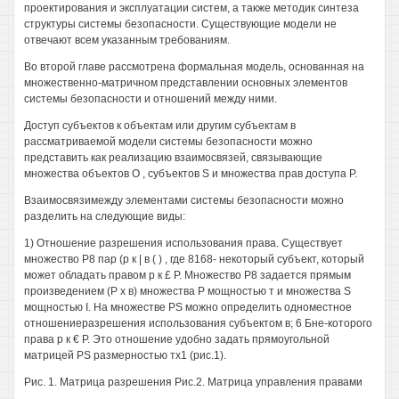
проектирования и эксплуатации систем, а также методик синтеза
структуры системы безопасности. Существующие модели не
отвечают всем указанным требованиям.
Во второй главе рассмотрена формальная модель, основанная на
множественно-матричном представлении основных элементов
системы безопасности и отношений между ними.
Доступ субъектов к объектам или другим субъектам в
рассматриваемой модели системы безопасности можно
представить как реализацию взаимосвязей, связывающие
множества объектов О , субъектов S и множества прав доступа Р.
Взаимосвязимежду элементами системы безопасности можно
разделить на следующие виды:
1) Отношение разрешения использования права. Существует
множество Р8 пар (р к | в ( ) , где 8168- некоторый субъект, который
может обладать правом р к £ Р. Множество Р8 задается прямым
произведением (Р х в) множества Р мощностью т и множества S
мощностью I. На множестве PS можно определить одноместное
отношениеразрешения использования субъектом в; 6 Бне-которого
права р к € Р. Это отношение удобно задать прямоугольной
матрицей PS размерностью тх1 (рис.1).
Рис. 1. Матрица разрешения Рис.2. Матрица управления правами