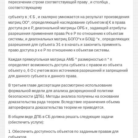
пересечении строки соответствующей праву , и столбца ,
соответствующему
субъекту в ; € Б , и скалярно умножается на результат произведения
матриц ОО^, определяющей наследование субъектом в] € в права
доступа рк е Р, диагональной матрицы ОРБ к , задающей атрибуты
разрешения применения права Рк е Р по отношению к объектам
системы, и диагональных матриц БОГО^к и БОЩ) ^к , определяющих
разрешения для субъекта Э1 е в начать и закончить применять
право доступа р к е Р по отношению к объектам системы.
Каждая прямоугольная матрица АМБ ^ размерностью п * п
определяет возможность доступа субъекта с правом из объекта
объекту о, 6 О с учетом всех источников разрешений и запрещений
для данного субъекта и данного права.
В третьем главе диссертации рассмотрено использование
формальной модели для апализа дискреционной политики
безопасности (ДПБ). Методы анализа получены на основании
доказательства рада теорем. Вследствие ограничения объема
автореферата доказательства теорем не приводятся.
В общем виде ДПБ в СБ должна решать следующие задачи
(обеспечить услуги):
1. Обеспечить доступность объектов по заданным правам для
субъектов.