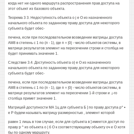
когда нет ни одного маршрута распространения прав доступа на
этот объект из базового объекта.
Теорема 3 3. Недоступность объекта о j е О из назначенного
начального объекта по заданному праву доступа для некоторого
субъекта будет обес-
печена, если при последовательном возведении матрицы доступа
АМ8 в степень с 1 по (п - 1), где п = |0| - число объектов системы, в
матрице результатов элемент на пересечении строки и столбца не
будет принимать значение 1.
Следствие 3.4. Доступность объекта о} е О из назначенного
начального объекта по заданному праву доступа для некоторого
субъекта будет обес-
печена, если при последовательном возведении матрицы доступа
АМ8 в степень с 1 по (п - 1), где п = |0| - число объектов системы, в
матрице результатов элемент на пересечении 1-й строки и .¡-го
столбца примет значение 1.
Матрицей доступности МА 1ц для субъекта Б ] по праву доступа р^ •
е Р будем называть матрицу размерностью , элемент которой
равен 1 лишь в том случае, если для субъекта в ] имеется доступ по
праву р ^ из объекта о | б О к соответствующему объекту оч е О хотя
бы по одному маршруту.