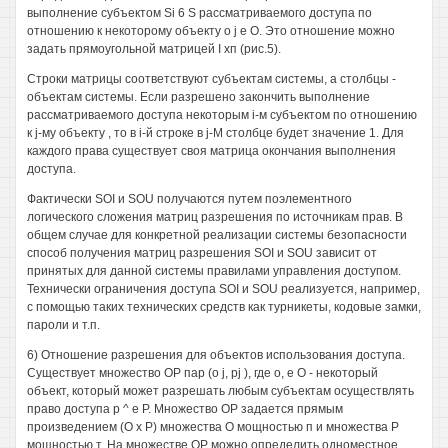
выполнение субъектом Si 6 S рассматриваемого доступа по
отношению к некоторому объекту о j е О. Это отношение можно
задать прямоугольной матрицей I хп (рис.5).
Строки матрицы соответствуют субъектам системы, а столбцы -
объектам системы. Если разрешено закончить выполнение
рассматриваемого доступа некоторым i-м субъектом по отношению
к j-му объекту , то в i-й строке в j-M столбце будет значение 1. Для
каждого права существует своя матрица окончания выполнения
доступа.
Фактически SOI и SOU получаются путем поэлементного
логического сложения матриц разрешения по источникам прав. В
общем случае для конкретной реализации системы безопасности
способ получения матриц разрешения SOI и SOU зависит от
принятых для данной системы правилами управления доступом.
Технически ограничения доступа SOI и SOU реализуется, например,
с помощью таких технических средств как турникеты, кодовые замки,
пароли и т.п.
6) Отношение разрешения для объектов использования доступа.
Существует множество ОР пар (о j, pj ), где о, е О - некоторый
объект, который может разрешать любым субъектам осуществлять
право доступа р ^ е Р. Множество ОР задается прямым
произведением (О х Р) множества О мощностью п и множества Р
мощностью т. На множестве ОР можно определить одноместное