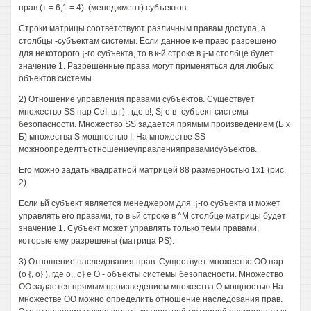
прав (т = 6,1 = 4). (менеджмент) субъектов.
Строки матрицы соответствуют различным правам доступа, а
столбцы -субъектам системы. Если данное к-е право разрешено
для некоторого ¡-го субъекта, то в к-й строке в ¡-м столбце будет
значение 1. Разрешенные права могут применяться для любых
объектов системы.
2) Отношение управления правами субъектов. Существует
множество SS пар СеI, вл ) , где в!, Sj е в -субъект системы
безопасности. Множество SS задается прямым произведением (Б х
Б) множества S мощностью I. На множестве SS
можноопределтъотношениеуправленияправамисубъектов.
Его можно задать квадратной матрицей 88 размерностью 1x1 (рис.
2).
Если ьй субъект является менеджером для .¡-го субъекта и может
управлять его правами, то в ьй строке в ^М столбце матрицы будет
значение 1. Субъект может управлять только теми правами,
которые ему разрешены (матрица PS).
3) Отношение наследования прав. Существует множество ОО пар
(о {, о} ), где о,, о} е О - объекты системы безопасности. Множество
ОО задается прямым произведением множества О мощностью На
множестве ОО можно определить отношение наследования прав.