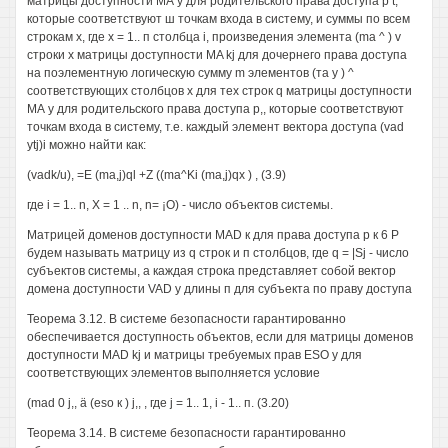
матрицы доступности МА у для родительского права доступа р t,
которые соответствуют ш точкам входа в систему, и суммы по всем
строкам х, где х = 1.. п столбца i, произведения элемента (ma ^ ) v
строки х матрицы доступности MA kj для дочернего права доступа
на поэлементную логическую сумму m элементов (та у ) ^
соответствующих столбцов х для тех строк q матрицы доступности
МА у для родительского права доступа р,, которые соответствуют
точкам входа в систему, т.е. каждый элемент вектора доступа (vad
ytj)i можно найти как:
(vadk/u), =Е (ma,j)ql +Z ((ma^Ki (ma,j)qx ) , (3.9)
где i = 1.. n, X = 1 .. n, n= ¡О) - число объектов системы.
Матрицей доменов доступности MAD к для права доступа р к 6 Р
будем называть матрицу из q строк и п столбцов, где q = |Sj - число
субъектов системы, а каждая строка представляет собой вектор
домена доступности VAD у длины п для субъекта по праву доступа
Теорема 3.12. В системе безопасности гарантированно
обеспечивается доступность объектов, если для матрицы доменов
доступности MAD kj и матрицы требуемых прав ESO у для
соответствующих элементов выполняется условие
(mad 0 j,, ä (eso к ) j,, , где j = 1.. 1, i - 1.. п. (3.20)
Теорема 3.14. В системе безопасности гарантированно