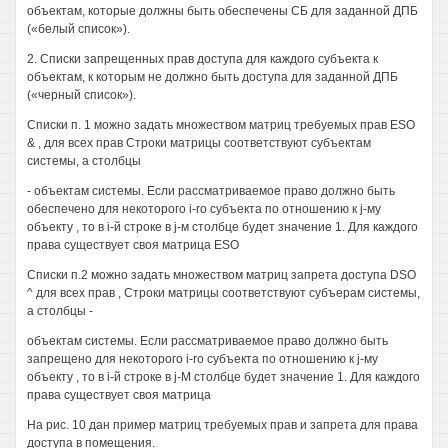
объектам, которые должны быть обеспечены СБ для заданной ДПБ
(«белый список»).
2. Списки запрещенных прав доступа для каждого субъекта к
объектам, к которым не должно быть доступа для заданной ДПБ
(«черный список»).
Списки п. 1 можно задать множеством матриц требуемых прав ESO
& , для всех прав Строки матрицы соответствуют субъектам
системы, а столбцы
- объектам системы. Если рассматриваемое право должно быть
обеспечено для некоторого i-ro субъекта по отношению к j-му
объекту , то в i-й строке в j-м столбце будет значение 1. Для каждого
права существует своя матрица ESO
Списки п.2 можно задать множеством матриц запрета доступа DSO
^ для всех прав , Строки матрицы соответствуют субъерам системы,
а столбцы -
объектам системы. Если рассматриваемое право должно быть
запрещено для некоторого i-ro субъекта по отношению к j-му
объекту , то в i-й строке в j-M столбце будет значение 1. Для каждого
права существует своя матрица
На рис. 10 дан пример матриц требуемых прав и запрета для права
доступа в помещения.