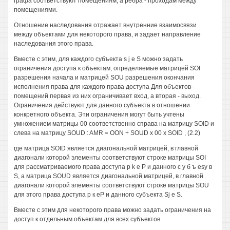
графа соответствуют помещениям, а ребра - проходам между
помещениями.
Отношение наследования отражает внутренние взаимосвязи
между объектами для некоторого права, и задает направление
наследования этого права.
Вместе с этим, для каждого субъекта s j е S можно задать
ограничения доступа к объектам, определяемые матрицей SOI
разрешения начала и матрицей SOU разрешения окончания
исполнения права для каждого права доступа Для объектов-
помещений первая из них ограничивает вход, а вторая - выход.
Ограничения действуют для данного субъекта в отношении
конкретного объекта. Эти ограничения могут быть учтены
умножением матрицы 00 соответственно справа на матрицу SOID и
слева на матрицу SOUD : AMR = OON + SOUD х 00 х SOID , (2.2)
где матрица SOID является диагональной матрицей, в главной
диагонали которой элементы соответствуют строке матрицы SOI
для рассматриваемого права доступа р k е Р и данного с у б ъ esy в
S, а матрица SOUD является диагональной матрицей, в главной
диагонали которой элементы соответствуют строке матрицы SOU
для этого права доступа р к еР и данного субъекта Sj е S.
Вместе с этим для некоторого права можно задать ограничения на
доступ к отдельным объектам для всех субъектов.