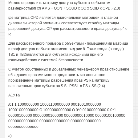
Можно определить матрицу доступа субъекта к объектам
размерностьюп хп AMS = OON + SOUD х ОО х SOID х OPD, (2.3)
где матрица OPD является диагональной матрицей, в главной
диагонали которой элементы соответствуют столбцу матрицы
разрешений доступа ОР для рассматриваемого права доступа р^ е
Р.
Для рассмотренного примера с объектами - помещениями матрица
и граф доступа к объектам имеют вид рис.8. Точки входа (выхода)
ТВ1 и ТВ2гявляются для субъекта исходными при его
взаимодействия с системой безопасности.
С учетом собственных и добавленных менеджером прав отношение
обладания правами можно представить как логическое
произведение матрицы разрешения прав PS на матрицу
назначенных прав субъектов S S : PSSL = PS x SS (2.4)
А1У1&
/01 1 1000000000 10001100000000 00010010000000
10001000000000 О 1000000000000 О 0*0 01000000000 0 0*1
00000100000 00000000100000 00000000010000 00000100100000
00000000000000 00000000000000 00000000000000
оооооооооооооо
а)