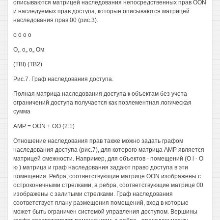
описываются матрицей наследования непосредственных прав OON
и наследуемых прав доступа, которые описываются матрицей
наследования прав 00 (рис.3).
о о о о
О,, о„ о„ Ом
(TBI) (ТВ2)
Рис.7. Граф наследования доступа.
Полная матрица наследования доступа к объектам без учета
ограничений доступа получается как поэлементная логическая
сумма
AMP = OON + OO (2.1)
Отношение наследования прав также можно задать графом
наследования доступа (рис.7), для которого матрица AMP является
матрицей смежности. Например, для объектов - помещений (О i - О
ю ) матрица и граф наследования задают право доступа в эти
помещения. Ребра, соответствующие матрице OON изображены с
остроконечными стрелками, а ребра, соответствующие матрице 00
изображены с залитыми стрелками. Граф наследования
соответствует плану размещения помещений, вход в которые
может быть ограничен системой управления доступом. Вершины