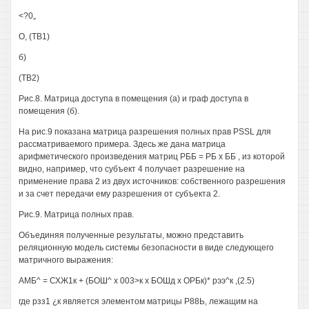
<?0„
О, (ТВ1)
б)
(ТВ2)
Рис.8. Матрица доступа в помещения (а) и граф доступа в
помещения (б).
На рис.9 показана матрица разрешения полных прав PSSL для
рассматриваемого примера. Здесь же дана матрица
арифметического произведения матриц РББ = РБ х ББ , из которой
видно, например, что субъект 4 получает разрешение на
применение права 2 из двух источников: собственного разрешения
и за счет передачи ему разрешения от субъекта 2.
Рис.9. Матрица полных прав.
Объединяя полученные результаты, можно представить
реляционную модель системы безопасности в виде следующего
матричного выражения:
АМБ^ = СХЖ1к + (БОШ^ х 003>к х БОШд х ОРБк)* рээ^к ,(2.5)
где рзз1 ¿к является элементом матрицы Р88Ь, лежащим на