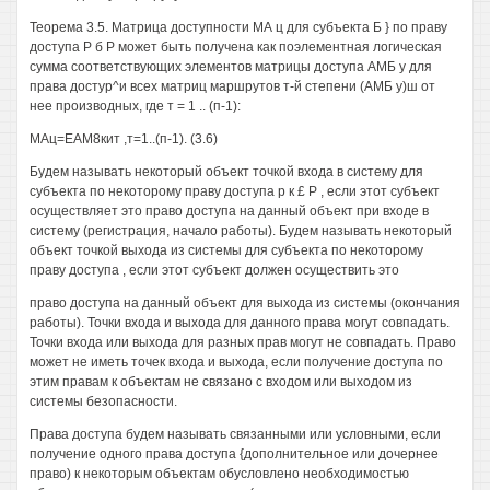
Теорема 3.5. Матрица доступности МА ц для субъекта Б } по праву
доступа Р б Р может быть получена как поэлементная логическая
сумма соответствующих элементов матрицы доступа АМБ у для
права достур^и всех матриц маршрутов т-й степени (АМБ у)ш от
нее производных, где т = 1 .. (п-1):
МАц=ЕАМ8кит ,т=1..(п-1). (3.6)
Будем называть некоторый объект точкой входа в систему для
субъекта по некоторому праву доступа р к £ Р , если этот субъект
осуществляет это право доступа на данный объект при входе в
систему (регистрация, начало работы). Будем называть некоторый
объект точкой выхода из системы для субъекта по некоторому
праву доступа , если этот субъект должен осуществить это
право доступа на данный объект для выхода из системы (окончания
работы). Точки входа и выхода для данного права могут совпадать.
Точки входа или выхода для разных прав могут не совпадать. Право
может не иметь точек входа и выхода, если получение доступа по
этим правам к объектам не связано с входом или выходом из
системы безопасности.
Права доступа будем называть связанными или условными, если
получение одного права доступа {дополнительное или дочернее
право) к некоторым объектам обусловлено необходимостью