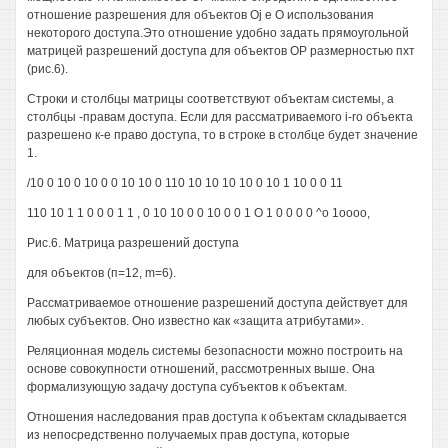
отношение разрешения для объектов Oj е О использования
некоторого доступа.Это отношение удобно задать прямоугольной
матрицей разрешений доступа для объектов ОР размерностью пхт
(рис.6).
Строки и столбцы матрицы соответствуют объектам системы, а
столбцы -правам доступа. Если для рассматриваемого i-ro объекта
разрешено к-е право доступа, то в строке в столбце будет значение
1.
/10 0 10 0 10 0 0 10 10 0 110 10 10 10 10 0 10 1 10 0 0 11
110 10 1 1 0 0 0 1 1 , 0 10 10 0 0 10 0 0 1 О 1 0 0 0 0 ^о 1оооо,
Рис.6. Матрица разрешений доступа
для объектов (п=12, m=6).
Рассматриваемое отношение разрешений доступа действует для
любых субъектов. Оно известно как «защита атрибутами».
Реляционная модель системы безопасности можно построить на
основе совокупности отношений, рассмотренных выше. Она
формализующую задачу доступа субъектов к объектам.
Отношения наследования прав доступа к объектам складывается
из непосредственно получаемых прав доступа, которые