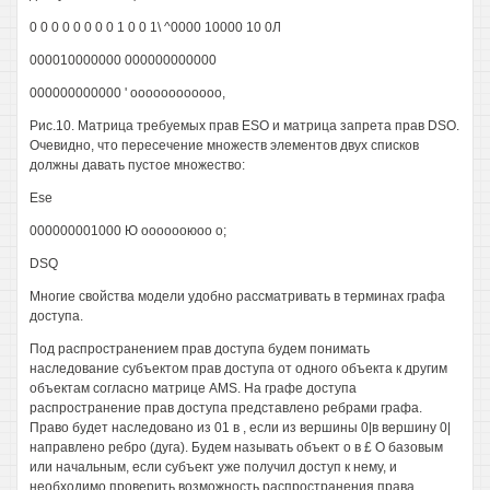
0 0 0 0 0 0 0 0 1 0 0 1\ ^0000 10000 10 0Л
000010000000 000000000000
000000000000 ' оооооооооооо,
Рис.10. Матрица требуемых прав ESO и матрица запрета прав DSO.
Очевидно, что пересечение множеств элементов двух списков
должны давать пустое множество:
Ese
000000001000 Ю ооооооюоо о;
DSQ
Многие свойства модели удобно рассматривать в терминах графа
доступа.
Под распространением прав доступа будем понимать
наследование субъектом прав доступа от одного объекта к другим
объектам согласно матрице AMS. На графе доступа
распространение прав доступа представлено ребрами графа.
Право будет наследовано из 01 в , если из вершины 0|в вершину 0|
направлено ребро (дуга). Будем называть объект о в £ О базовым
или начальным, если субъект уже получил доступ к нему, и
необходимо проверить возможность распространения права