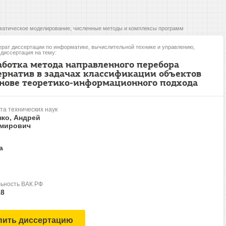
атическое моделирование, численные методы и комплексы программ
рат диссертации по информатике, вычислительной технике и управлению,
, диссертация на тему:
аботка метода направленного перебора
ернатив в задачах классификации объектов
снове теоретико-информационного подхода
та технических наук
нко, Андрей
мирович
а
ьность ВАК РФ
18
пить диссертацию