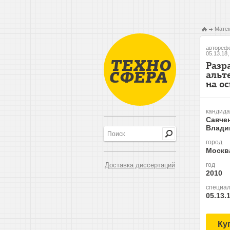
Матем
авторефе
05.13.18
Разр
альт
на о
кандида
Савче
Влади
город
Москв
Доставка диссертаций
год
2010
специал
05.13.
Ку