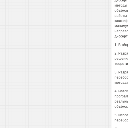
диссерт
методы 
объёмам
работы 
классиф
минимум
направл
диссерт
1. Выбо
2. Разр
решения
теорети
3. Разр
перебор
методам
4. Реал
програм
реальны
объёма.
5. Иссл
перебор