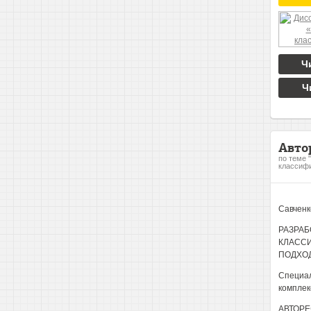
Ч
Ч
Авто
по теме 
классифи
Савченк
РАЗРАБ
КЛАСС
ПОДХО
Специал
комплек
АВТОРЕФ