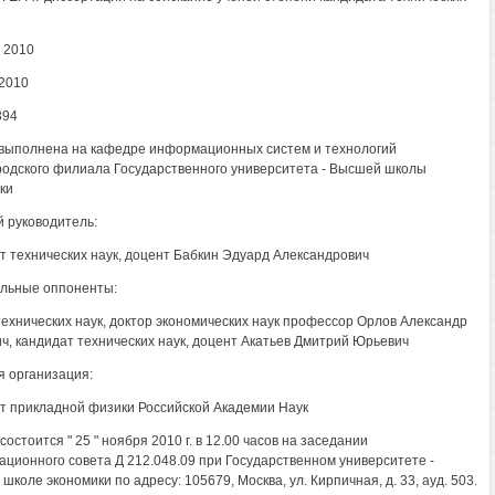
 2010
2010
394
выполнена на кафедре информационных систем и технологий
одского филиала Государственного университета - Высшей школы
ки
 руководитель:
т технических наук, доцент Бабкин Эдуард Александрович
льные оппоненты:
технических наук, доктор экономических наук профессор Орлов Александр
ч, кандидат технических наук, доцент Акатьев Дмитрий Юрьевич
 организация:
т прикладной физики Российской Академии Наук
остоится " 25 " ноября 2010 г. в 12.00 часов на заседании
ационного совета Д 212.048.09 при Государственном университете -
коле экономики по адресу: 105679, Москва, ул. Кирпичная, д. 33, ауд. 503.