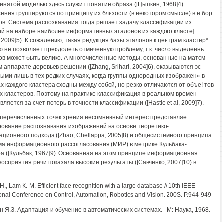
нятой моделью здесь служит понятие образа ([Цыпкин, 1968]4)
ения группируются по принципу их близости (в некотором смысле) в н бор
ов. Система распознавания тогда решает задачу классификации из
й на наборе наиболее информативных эталонов из каждого класте]
, 2009]5). К сожалению, такая редукция базы эталонов к центрам кластер*
ю не позволяет преодолеть отмеченную проблему, т.к. число выделеннь
ов может быть велико. А многочисленные методы, основанные на матсм
м аппарате деревьев решении ([Zhang, Srihari, 2004]6), оказываются эс
ыми лишь в тех редких случаях, когда группы однородных изображен« в
х каждого кластера сходны между собой, но резко отличаются от объе! тов
их кластеров. Поэтому на практике классификация в реальном времен
ляется за счет потерь в точности классификации ([Hastie et al, 2009]7).
 перечисленных точек зрения несомненный интерес представляе
ование распознавания изображений на основе теоретико-
ционного подхода ([Zhao, Chellappa, 2005]8) и общесистемного принципа
а информационного рассогласования (МИР) в метрике Кульбака-
а ([Кульбак, 1967]9). Основанная на этом принципе информационная
восприятия речи показала высокие результаты ([Савченко, 2007]10) в
H., Lam К.-М. Efficient face recognition with a large database // 10th IEEE
ional Conference on Control, Automation, Robotics and Vision. 200S. P.944-949
 Я.З. Адаптация и обучение в автоматических системах. - М: Наука, 1968. -