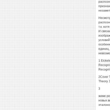
распозн
признан
незамет
Несмотр
распозн
т.к. хо
И связа
изображ
условий
особенн
единиц,
невозмо
1 Eickel
Recognit
Recognit
2Cover T
Theory. 1
3
жиме ре
новых в
эталоно