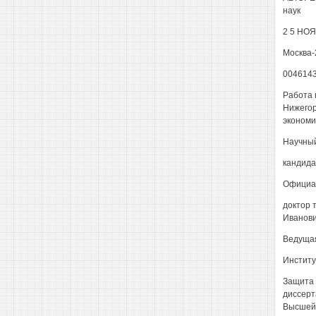
наук
2 5 НОЯ
Москва-
004614
Работа 
Нижегор
экономи
Научный
кандида
Официа
доктор 
Иванови
Ведущая
Институ
Защита с
диссерт
Высшей ш