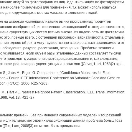
авание людей по фотографиям их лиц. Идентификация по фотографиям
а наиболее приемлемой для применения, т.к. может использоваться
но для окружающих в местах массового скопления людей.
я на широкую коммерциализацию рынка программных продуктов
авания изображений, интенсивность исследований отнюдь не снижается,
тя цена существующих систем весьма высока, их надежность не достаточна.
но это, прежде всего, с острейшей проблемой вариативности. Отдельные
ения одного объекта могут существенно варьироваться в зависимости от
 наблюдения: ракурса, расстояния, освещения. Проблема точности
о усиливается, если объем базы эталонных данных составляет тысячи
 что приводит, к усложнению методов распознавания и, как следствие,
жности реализации существующих алгоритмов ([Cover, Hart, 1968]2) в ре-
er S., Jabs M., Rigoll G. Comparison of Confidence Measures for Face
ion // Fourth IEEE International Conference on Automatic Face and Gesture
ion (FG'OO). 2000. P.257-263.
.M., Hart P.E. Nearest Neighbor Pattern Classification. IEEE Trans. Information
968. Vol. 13. P.21 -27.
ального времени. Без применения современных моделей изображений
ычислительных методов их классификации данная проблема больш] баз
в ([Tse, Lam, 2008]3) не может быть преодолена.