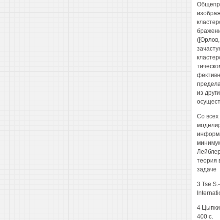
Общепри
изображ
кластер
бражени
([Орлов
зачасту
кластер
тическо
фективн
предела
из друг
осуществ
Со всех
моделир
информа
минимум
Лейблер
теория 
задаче
3 Tse S.-
Internat
4 Цыпкин
400 с.