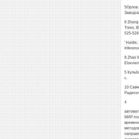
5Орлов 
Заводска
6 Zhang 
Trees. I
525-528
' Hastie,
Inferenc
8 Zhao W
Elsevier
5 Кульба
с.
10 Савч
Радиоэле
4
автомат
МИР пол
времени
методов
направл