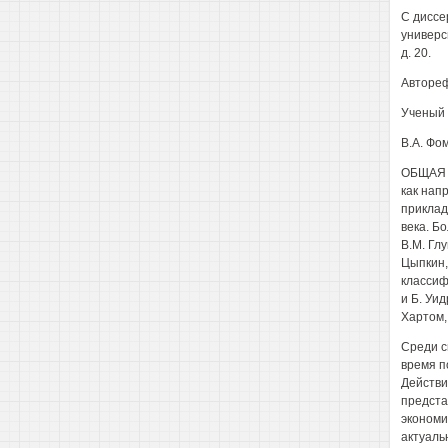
С диссе
универс
д. 20.
Автореф
Ученый 
В.А. Фо
ОБЩАЯ 
как нап
приклад
века. Б
В.М. Глу
Цыпкин,
классиф
и Б. Уи
Хартом,
Среди с
время п
Действи
предста
экономи
актуальн