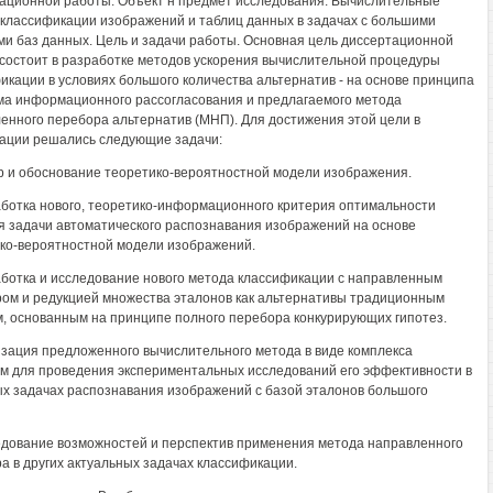
ационной работы. Объект н предмет исследования. Вычислительные
классификации изображений и таблиц данных в задачах с большими
и баз данных. Цель и задачи работы. Основная цель диссертационной
состоит в разработке методов ускорения вычислительной процедуры
икации в условиях большого количества альтернатив - на основе принципа
а информационного рассогласования и предлагаемого метода
енного перебора альтернатив (МНП). Для достижения этой цели в
ации решались следующие задачи:
р и обоснование теоретико-вероятностной модели изображения.
аботка нового, теоретико-информационного критерия оптимальности
 задачи автоматического распознавания изображений на основе
ко-вероятностной модели изображений.
аботка и исследование нового метода классификации с направленным
ом и редукцией множества эталонов как альтернативы традиционным
, основанным на принципе полного перебора конкурирующих гипотез.
изация предложенного вычислительного метода в виде комплекса
м для проведения экспериментальных исследований его эффективности в
х задачах распознавания изображений с базой эталонов большого
едование возможностей и перспектив применения метода направленного
а в других актуальных задачах классификации.