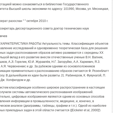
ртацией можно ознакомиться в библиотеке Государственного
итета-Высшей школы экономики по адресу: 101990, Москва, ул. Мясницкая,
ерат разослан " " октября 2010 г.
секретарь диссертационного совета доктор технических наук
мичев
ХАРАКТЕРИСТИКА РАБОТЫ Актуальность темы. Классификация объектов
равление исследований и одновременно теоретическая база для решения
ных задач распознавания образов активно развивается с середины XX
ольшой вклад в его развитие внесли отечественные ученые В.Н. Вапник,
шков, A.JI. Горелик, Ю.И. Журавлёв, Н.Г. Загоруйко, A.A. Харкевич, Я.З.
 А.Я. Червоненкис и др. За рубежом одними из основоположников
икации применительно к распознаванию образов считаются Ф. Розенблатт
дроу. В дальнейшем их идеи были развиты J1. Рабинером, К. Фукунагой, П.
 Дж. Хопфилдом и др.
истем классификации особенно широкое распространение в настоящее
олучили системы автоматического распознавания изображений.
тельно, цифровые изображения являются одним из основных способов
вления информации в промышленности, медицине, и, конечно, в
ческом анализе (диаграммы, таблицы, графики и т.п.). Одной из наиболее
ых прикладных задач в этой области считается ([Eickeler et al, 2000]')