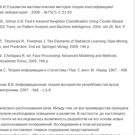
А.И.О развитии математических методов теории классификации//
я лаборатория. - 2009. - №75(7).-С.51-63
В., Srihari S.N. Fast k-Nearest Neighbor Classification Using Cluster-Based
EEE Trans, on Pattern Analysis and Machine Intelligence. 2004. Vol.26. №4. P.
.
 Т., Tibshirani R., Friedman J. The Elements of Statistical Learning: Data Mining,
e, and Prediction. 2nd ed. Springer-Verlag, 2009. 746 p.
., Chellappa R. ed. Face Processing: Advanced Modeling and Methods.
/Academic Press, 2005. 768 p.
к С. Теория информации и статистика / Пер. С англ. М.: Наука, 1967. - 408
енко В.В. Информационная теория восприятия речи//Известия вузов.
ктроника.-2007. - №6. - с.3-9.
ического распознавания речи. Между тем, не все преимущества принципа
учили необходимое освещение и развитие. В частности, до настоящего
 почти не исследовалась возможность разработки на его основе новых
 распознавания изображений. Исследования в этом актуальном
ении и составляют главное содержание представленной