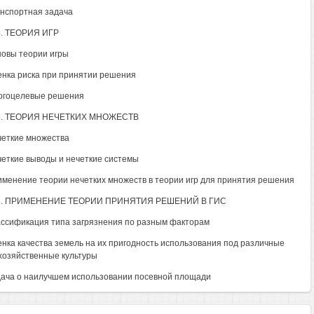
анспортная задача
4. ТЕОРИЯ ИГР
новы теории игры
енка риска при принятии решения
огоцелевые решения
5. ТЕОРИЯ НЕЧЕТКИХ МНОЖЕСТВ
четкие множества
четкие выводы и нечеткие системы
именение теории нечетких множеств в теории игр для принятия решения
6. ПРИМЕНЕНИЕ ТЕОРИИ ПРИНЯТИЯ РЕШЕНИЙ В ГИС
ассификация типа загрязнения по разным факторам
енка качества земель на их пригодность использования под различные
хозяйственные культуры
дача о наилучшем использовании посевной площади