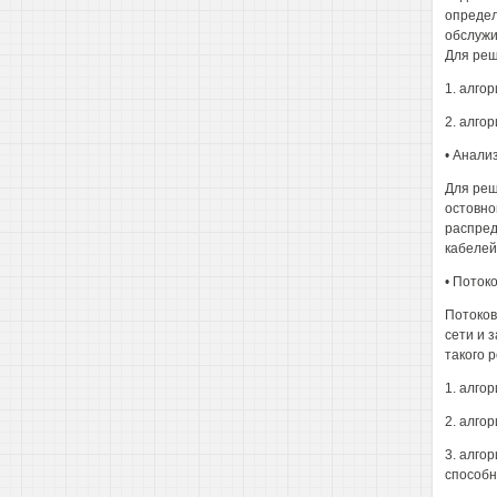
определ
обслужи
Для реш
1. алго
2. алго
• Анали
Для реш
остовно
распред
кабелей
• Поток
Потоков
сети и 
такого 
1. алго
2. алго
3. алго
способн