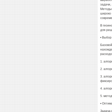
выработ
задачи,
Методы 
широко 
совреме
В геоин
для реш
• Выбор
Базовой
нахожде
расходо
1. алго
2. алго
3. алго
фиксир
4. алго
5. мето
• Оптим
Задача 