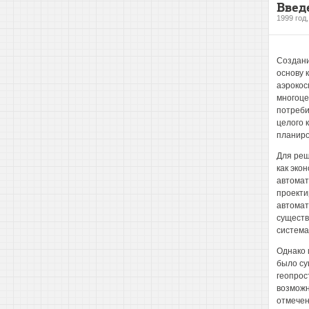
Введ
1999 год
Создани
основу 
аэрокос
многоце
потреби
целого 
планиро
Для реш
как эко
автомат
проекти
автомат
существ
система
Однако 
было су
геопрос
возможн
отмечен