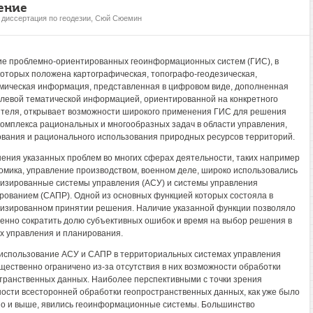
ение
, диссертация по геодезии, Сюй Сюемин
е проблемно-ориентированных геоинформационных систем (ГИС), в
которых положена картографическая, топографо-геодезическая,
мическая информация, представленная в цифровом виде, дополненная
левой тематической информацией, ориентированной на конкретного
теля, открывает возможности широкого применения ГИС для решения
комплекса рациональных и многообразных задач в области управления,
вания и рационального использования природных ресурсов территорий.
ения указанных проблем во многих сферах деятельности, таких например
номика, управление производством, военном деле, широко использовались
изированные системы управления (АСУ) и системы управления
рованием (САПР). Одной из основных функцией которых состояла в
изированном принятии решения. Наличие указанной функции позволяло
енно сократить долю субъективных ошибок и время на выбор решения в
х управления и планирования.
использование АСУ и САПР в территориальных системах управления
щественно ограничено из-за отсутствия в них возможности обработки
транственных данных. Наиболее перспективными с точки зрения
ости всесторонней обработки геопространственных данных, как уже было
о и выше, явились геоинформационные системы. Большинство