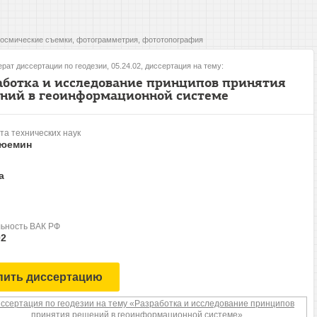
осмические съемки, фотограмметрия, фототопография
рат диссертации по геодезии, 05.24.02, диссертация на тему:
аботка и исследование принципов принятия
ний в геоинформационной системе
та технических наук
юемин
а
ьность ВАК РФ
02
пить диссертацию