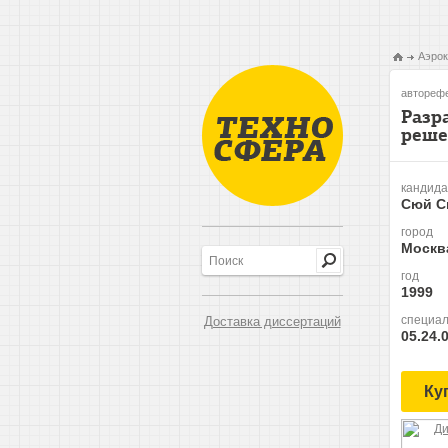
Аэрок
авторефе
Разр
реше
кандида
Сюй С
город
Москв
год
1999
специал
Доставка диссертаций
05.24.
Ку