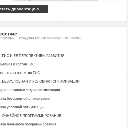
итать диссертацию
вление
ссертации — кандидата технических наук Сюй Сюемин
1. ГИС И ЕЕ ПЕРСПЕКТИВЫ РАЗВИТИЯ
нцепция и состав ГИС
рспективы развития ГИС
2. БЕЗУСЛОВНАЯ И УСЛОВНАЯ ОПТИМИЗАЦИИ
щая постановка задачи оптимизации
дача безусловной оптимизации
дача условной оптимизации
3. ЛИНЕЙНОЕ ПРОГРАММИРОВАНИЕ
дача линейного программирования