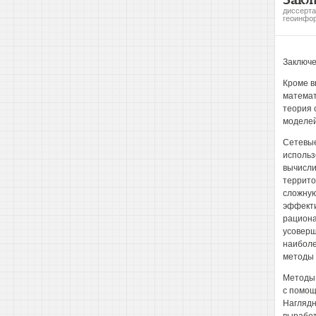
диссерта
геоинфо
Заключ
Кроме в
математ
теория 
моделей
Сетевые
использ
вычисли
террито
сложную
эффекти
рациона
усоверш
наиболе
методы 
Методы 
с помощ
Наглядн