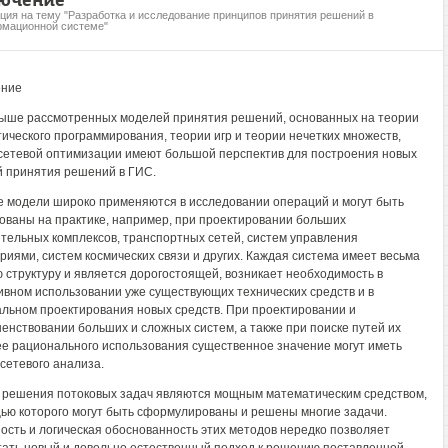
ция на тему "Разработка и исследование принципов принятия решений в
рмационной системе"
ение
ыше рассмотренных моделей принятия решений, основанных на теории
ического программирования, теории игр и теории нечетких множеств,
сетевой оптимизации имеют большой перспектив для построения новых
 принятия решений в ГИС.
 модели широко применяются в исследовании операций и могут быть
ованы на практике, например, при проектировании больших
тельных комплексов, транспортных сетей, систем управления
риями, систем космических связи и других. Каждая система имеет весьма
 структуру и является дорогостоящей, возникает необходимость в
вном использовании уже существующих технических средств и в
льном проектирования новых средств. При проектировании и
енствовании больших и сложных систем, а также при поиске путей их
е рационального использования существенное значение могут иметь
сетевого анализа.
решения потоковых задач являются мощным математическим средством,
ью которого могут быть сформулированы и решены многие задачи.
ость и логическая обоснованность этих методов нередко позволяет