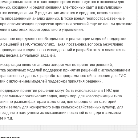
рмационных систем в настоящее время используется в основном для
анных, создания и редактирования электронных карт и визуализации
атов исследования. В ряде из них имеются и средства, позволяющие
ть определенный анализ данных. В тоже время геопространственные
при автоматизации процессов принятия решений еще не нашли должного
ния в системах территориального управления.
азанное определяет необходимость в реализации моделей поддержки
я решений в ГИС-технологиях. Такая постановка вопроса безусловно
 проведения специальных исследований и разработок, что является на
ляд весьма актуальной задачей.
иссертации являлся анализ алгоритмов по принятию решений,
тка различных моделей поддержки принятия решений с использованием
транственных данных, разработка программного обеспечения для ГИС-
гий с включением моделей поддержки принятия решений.
поддержки принятия решений могут быть использованы в ГИС для
 различных практических задач, например, для классификации типа
ения по разным факторам в экологии, для определения категорий
ости земель для конкретного вида сельскохозяйственных культур, для
 задачи о наилучшем использовании посевной площади в сельском
е и т.д.
ючение