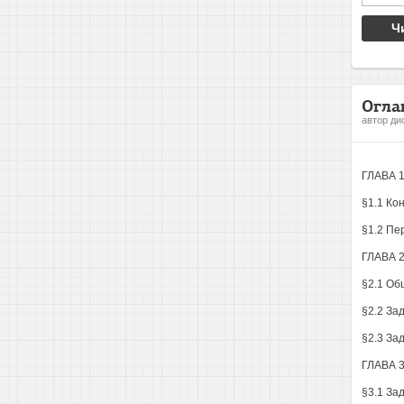
Ч
Огла
автор ди
ГЛАВА 
§1.1 Ко
§1.2 Пе
ГЛАВА 
§2.1 Об
§2.2 За
§2.3 За
ГЛАВА 
§3.1 За