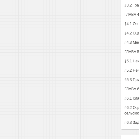
§3.2 Тр
ГЛАВА 
§4.1 Ос
§4.2 Оц
§4.3 Мн
ГЛАВА 
§5.1 Не
§5.2 Не
§5.3 Пр
ГЛАВА 
§6.1 Кл
§6.2 Оц
сельско
§6.3 За