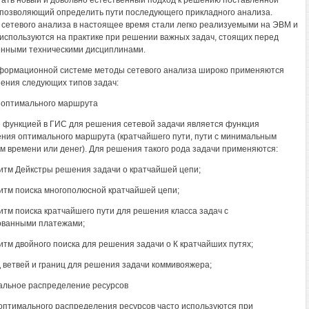
ать новый и довольно естественный подход к решению поставленной
 позволяющий определить пути последующего прикладного анализа.
сетевого анализа в настоящее время стали легко реализуемыми на ЭВМ и
используются на практике при решении важных задач, стоящих перед
нными техническими дисциплинами.
формационной системе методы сетевого анализа широко применяются
ения следующих типов задач:
 оптимального маршрута
 функцией в ГИС для решения сетевой задачи является функция
ния оптимального маршрута (кратчайшего пути, пути с минимальным
м времени или денег). Для решения такого рода задачи применяются:
ритм Дейкстры решения задачи о кратчайшей цепи;
ритм поиска многополюсной кратчайшей цепи;
ритм поиска кратчайшего пути для решения класса задач с
ованными платежами;
ритм двойного поиска для решения задачи о К кратчайших путях;
д ветвей и границ для решения задачи коммивояжера;
альное распределение ресурсов
оптимального распределения ресурсов часто используются при