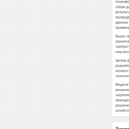
геоинфо
сбора д
результ
проводи
данные 
примене
Выше ск
приняти
требует
наш взг
Целью д
разрабо
геопрос
техноло
Модели 
решения
загрязн
пригодн
решения
хозяйств
Закл