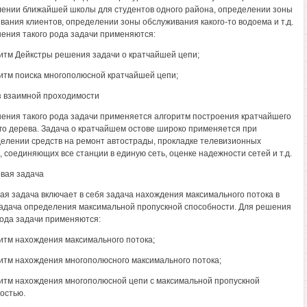
ении ближайшей школы для студентов одного района, определении зоны
вания клиентов, определении зоны обслуживания какого-то водоема и т.д.
ения такого рода задачи применяются:
ритм Дейкстры решения задачи о кратчайшей цепи;
ритм поиска многополюсной кратчайшей цепи;
з взаимной проходимости
ения такого рода задачи применяется алгоритм построения кратчайшего
го дерева. Задача о кратчайшем остове широко применяется при
елении средств на ремонт автострады, прокладке телевизионных
, соединяющих все станции в единую сеть, оценке надежности сетей и т.д.
овая задача
ая задача включает в себя задача нахождения максимального потока в
задача определения максимальной пропускной способности. Для решения
рода задачи применяются:
ритм нахождения максимального потока;
ритм нахождения многополюсного максимального потока;
ритм нахождения многополюсной цепи с максимальной пропускной
остью.