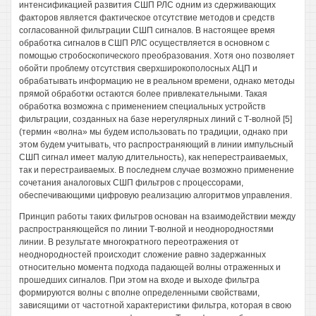
интенсификацией развития СШП РЛС одним из сдерживающих
факторов является фактическое отсутствие методов и средств
согласованной фильтрации СШП сигналов. В настоящее время
обработка сигналов в СШП РЛС осуществляется в основном с
помощью стробоскопического преобразования. Хотя оно позволяет
обойти проблему отсутствия сверхширокополосных АЦП и
обрабатывать информацию не в реальном времени, однако методы
прямой обработки остаются более привлекательными. Такая
обработка возможна с применением специальных устройств
фильтрации, созданных на базе нерегулярных линий с Т-волной [5]
(термин «волна» мы будем использовать по традиции, однако при
этом будем учитывать, что распространяющий в линии импульсный
СШП сигнал имеет малую длительность), как неперестраиваемых,
так и перестраиваемых. В последнем случае возможно применение
сочетания аналоговых СШП фильтров с процессорами,
обеспечивающими цифровую реализацию алгоритмов управления.
Принцип работы таких фильтров основан на взаимодействии между
распространяющейся по линии Т-волной и неоднородностями
линии. В результате многократного переотражения от
неоднородностей происходит сложение равно задержанных
относительно момента подхода падающей волны отраженных и
прошедших сигналов. При этом на входе и выходе фильтра
формируются волны с вполне определенными свойствами,
зависящими от частотной характеристики фильтра, которая в свою