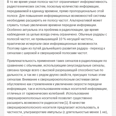
В то же время узкая полоса частот ограничивает информативность
радиотехнических систем, поскольку количество информации,
передаваемой в единицу времени, прямо пропорционально этой
полосе. Для повышения информационных возможностей системы
необходимо расширять ее полосу частот. Альтернативой может
служить только увеличение времени передачи информации.
Особенно актуальна эта проблема в радиолокации, где время
наблюдения за целью всегда очень ограничено. Обычные радары с
полосой частот, не превышающей 10 % несущей частоты,
практически исчерпали свои информационные возможности.
Поэтому один из путей дальнейшего развития радара - переход к
сигналам с широкой и сверхширокой полосами частот.
Привлекательность применения таких сигналов в радиолокации по
сравнению с обычными, использующим синусоидальные сигналы,
связана прежде всего с высокой разрешающей способностью по
дальности, а так же с рядом других свойств, присущих только этим
сигналам. Внимание к сверхширокополосным системам связи
обусловлено как стремлением к увеличению скорости передачи
информации, так и использованием новых носителей информации,
отличных от гармонических колебаний. Использование
сверхширокополосных носителей позволит существенно
расширить возможности радиосистем [1]. В качестве
сверхширокополосного носителя предлагают использовать, в
частности, ультракороткие импульсы (с длительностью менее 1 не),