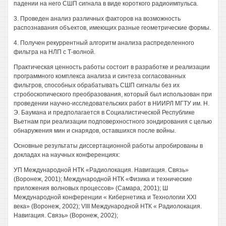
падении на него СШП сигнала в виде короткого радиоимпульса.
3. Проведен анализ различных факторов на возможность
распознавания объектов, имеющих разные геометрические формы.
4. Получен рекуррентный алгоритм анализа распределенного
фильтра на НЛП с Т-волной.
Практическая ценность работы состоит в разработке и реализации
программного комплекса анализа и синтеза согласованных
фильтров, способных обрабатывать СШП сигналы без их
стробоскопического преобразования, который был использован при
проведении научно-исследовательских работ в НИИРЛ МГТУ им. Н.
Э. Баумана и предполагается в Социалистической Республике
Вьетнам при реализации подповерхностного зондирования с целью
обнаружения мин и снарядов, оставшихся после войны.
Основные результаты диссертационной работы апробированы в
докладах на научных конференциях:
УП Международной НТК «Радиолокация. Навигация. Связь»
(Воронеж, 2001); Международной НТК «Физика и технические
приложения волновых процессов» (Самара, 2001); Ш
Международной конференции « Кибернетика и Технологии XXI
века» (Воронеж, 2002); VIII Международной НТК « Радиолокация.
Навигация. Связь» (Воронеж, 2002);