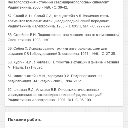
местоположения источника сверхширокополосных сигналов//
Радиотехника. 2000. - №6. - С. 39-42.
57. Салий И. Н., Салий С.А., Фельдштейн А.Л. Взаимная связь
элементов волновых матриц неоднородной линий передачи//
Радиотехника и электроника. 1983. - Т. XXVIII, №4. - С. 797-799.
58. Скребнев В.И. Подповерхностная локация: новые возможности//
Спец. техника. 1998. - №1.
59. Собол X. Использование техники интегральных схем для
создания СВЧ оборудования// Электроника. 1967. - №6. - С. 27-35.
60. Хургин Я.И., Яковлев В.П. Финитные функции в физике и технике.
М.: Наука, 1971.-352с.
61. Финкельштейн М.И., Карпухин В.И. Подповерхностная
радиолокация. -М.: Радио и связь, 1994. 216с.
62. Ширман Я.Д., Алмазов В.Б. О первых отечественных
исследованиях по сверхширокополосной радиолокации//
Радиотехника и электроника. -1991.-№1.-С. 96-100.
Похожие работы