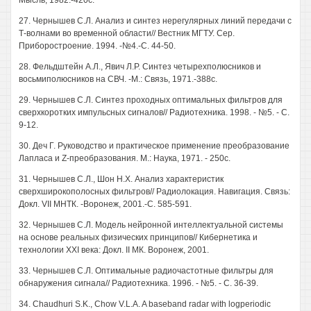
Мысль, 1982.-420с.
27. Чернышев С.Л. Анализ и синтез нерегулярных линий передачи с
Т-волнами во временной области// Вестник МГТУ. Сер.
Приборостроение. 1994. -№4.-С. 44-50.
28. Фельдштейн А.Л., Явич Л.Р. Синтез четырехполюсников и
восьмиполюсников на СВЧ. -М.: Связь, 1971.-388с.
29. Чернышев С.Л. Синтез проходных оптимальных фильтров для
сверхкоротких импульсных сигналов// Радиотехника. 1998. - №5. - С.
9-12.
30. Деч Г. Руководство и практическое применение преобразование
Лапласа и Z-преобразования. М.: Наука, 1971. - 250с.
31. Чернышев С.Л., Шон Н.Х. Анализ характеристик
сверхширокополосных фильтров// Радиолокация. Навигация. Связь:
Докл. VII МНТК. -Воронеж, 2001.-С. 585-591.
32. Чернышев С.Л. Модель нейронной интеллектуальной системы
на основе реальных физических принципов// Кибернетика и
технологии XXI века: Докл. II МК. Воронеж, 2001.
33. Чернышев С.Л. Оптимальные радиочастотные фильтры для
обнаружения сигнала// Радиотехника. 1996. - №5. - С. 36-39.
34. Chaudhuri S.K., Chow V.L.A. A baseband radar with logperiodic