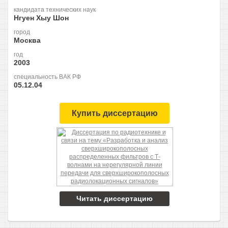
кандидата технических наук
Нгуен Хыу Шон
город
Москва
год
2003
специальность ВАК РФ
05.12.04
Купить диссертацию
Читать диссертацию