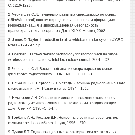
-кочастотном диапазоне// Радиотехника и электроника. Т. 47, №10. -
С. 1219-1228.
2. Чернышев C.JL Тенденция развития сверхширокополосных
(UltraWideband) систем передачи и извлечения информации//
Информатизация и информационная безопасность
правоохранительных органов: Докл. XI МК. Москва, 2002.
3. James D. Taylor. Introduction to ultra-wideband radar systems// CRC
Press.- 1995.-657 p.
4. Foerster J. Ultra-wideband technology for short or medium range
wireless communications// Intel technology journal. 2001. - Q2.
5. Чернышев С.JI. Временной анализ сверхширокополосных
фильтров// Радиотехника. 1996. - №11. - С. 60-63.
6. Небабин В.Г., Сергеев В.В. Методы и техника радиолокационного
распознавания. М.: Радио и связь, 1984. - 152с.
7. Иммореев И.Я. Области применения сверхширокополосной
радиолокации// Информационные технологии в радиолокации:
Докл. Сем. -М, 1998.-С. 1-14.
8. Горбань А.Н., Россиев Д.Н. Нейронные сети на персональном
компьютере. Новосибирск: Наука, 1996. - 270с.
9. Тучков Л.Т. Радиолокационные характеристики летательных