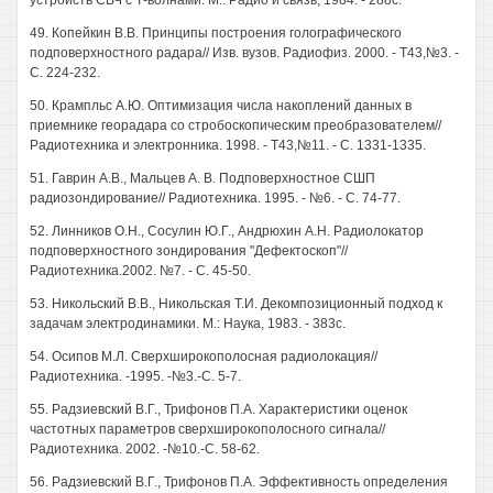
устройств СВЧ с Т-волнами. М.: Радио и связь, 1984. - 288с.
49. Копейкин В.В. Принципы построения голографического
подповерхностного радара// Изв. вузов. Радиофиз. 2000. - Т43,№3. -
С. 224-232.
50. Крампльс А.Ю. Оптимизация числа накоплений данных в
приемнике георадара со стробоскопическим преобразователем//
Радиотехника и электронника. 1998. - Т43,№11. - С. 1331-1335.
51. Гаврин A.B., Мальцев А. В. Подповерхностное СШП
радиозондирование// Радиотехника. 1995. - №6. - С. 74-77.
52. Линников О.Н., Сосулин Ю.Г., Андрюхин А.Н. Радиолокатор
подповерхностного зондирования "Дефектоскоп"//
Радиотехника.2002. №7. - С. 45-50.
53. Никольский В.В., Никольская Т.И. Декомпозиционный подход к
задачам электродинамики. М.: Наука, 1983. - 383с.
54. Осипов М.Л. Сверхширокополосная радиолокация//
Радиотехника. -1995. -№3.-С. 5-7.
55. Радзиевский В.Г., Трифонов П.А. Характеристики оценок
частотных параметров сверхширокополосного сигнала//
Радиотехника. 2002. -№10.-С. 58-62.
56. Радзиевский В.Г., Трифонов П.А. Эффективность определения