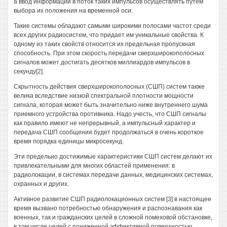
а ввод информации в поток таких импульсов осуществлять путем
выбора их положения на временной оси.
Такие системы обладают самыми широкими полосами частот среди
всех других радиосистем, что придает им уникальные свойства. К
одному из таких свойств относится их предельная пропускная
способность. При этом скорость передачи сверхширокополосных
сигналов может достигать десятков миллиардов импульсов в
секунду[2].
Скрытность действия сверхширокополосных (СШП) систем также
велика вследствие низкой спектральной плотности мощности
сигнала, которая может быть значительно ниже внутреннего шума
приемного устройства противника. Надо учесть, что СШП сигналы
как правило имеют не непрерывный, а импульсный характер и
передача СШП сообщения будет продолжаться в очень короткое
время порядка единицы микросекунд.
Эти предельно достижимые характеристики СШП систем делают их
привлекательными для многих областей применения: в
радиолокации, в системах передачи данных, медицинских системах,
охранных и других.
Активное развитие СШП радиолокационных систем [3] в настоящее
время вызвано потребностью обнаружения и распознавания как
военных, так и гражданских целей в сложной помеховой обстановке,
в том числе целей с пониженной эффективной поверхностью