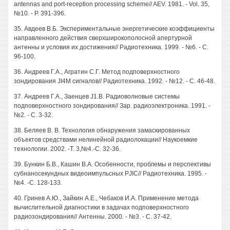
antennas and port-reception processing scheme// AEV. 1981. - Vol. 35,
№10. - P. 391-396.
35. Авдеев В.Б. Экспериментальные энергетические коэффициенты
направленного действия сверхширокополосной апертурной
антенны и условия их достижения// Радиотехника. 1999. - №6. - С.
96-100.
36. Андреев Г.А., Агратин С.Г. Метод подповерхностного
зондирования JI4M сигналов// Радиотехника. 1992. - №12. - С. 46-48.
37. Андреев Г.А., Заенцев J1.B. Радиоволновые системы
подповерхностного зондирования// Зар. радиоэлектроника. 1991. -
№2. - С. 3-32.
38. Беляев В. В. Технология обнаружения замаскированных
объектов средствами нелинейной радиолокации// Наукоемкие
технологии. 2002. -Т. 3,№4.-С. 32-36.
39. Бункин Б.В., Кашин В.А. Особенности, проблемы и перспективы
субнаносекундных видеоимпульсных PJIC// Радиотехника. 1995. -
№4. -С. 128-133.
40. Гринев А.Ю., Зайкин А.Е., Чебаков И.А. Применение метода
вычислительной диагностики в задачах подповерхностного
радиозондирования// Антенны. 2000. - №3. - С. 37-42.