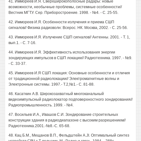
41. Иммореев И.Я. Сверхширокополосные радары: новые
возможности, необычные проблемы, системные особенности//
Вестник МГТУ. Сер. Приборостроение. 1998. - №4. - С. 25-55.
42. Иммореев И.Я. Особенности излучения и приема СШП
сигналов// Физика радиоволн: Всерос. НК. Москва, 2002. - С. 25-56.
43. Иммореев И.Я. Излучение СШП сигналов// Антенны. 2001. - Т. 1,
вып.1. - С. 7-16.
44. Иммореев И.Я. Эффективность использования энергии
зондирующих импульсов в СШП локации// Радиотехника. 1997. - №9.
- С. 33-37.
45. Иммореев И.Я СШП локация: Основные особенности и отличия
от традиционной радиолокации// Электромагнитные волны и
Электронные системы. 1997.- Т.2,№1.- С. 81-88.
46. Касаткин A.B. Широкозахватный многоканальный
видеоимпульсный радиолокатор подповерхностного зондирования//
Радиопромышленность. 1999. - №4.
47. Восильев И.А., Ивашов С.И. Зондирование строительных
конструкции здания в радиодиапазоне с высоким разрешением//
Радиотехника.2001.-№8.-С. 65-68.
48. Кац Б.М., Мещанов В.П., Фельдштейн A.JI. Оптимальный синтез