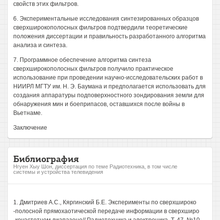
свойств этих фильтров.
6. Экспериментальные исследования синтезированных образцов
сверхширокополосных фильтров подтвердили теоретические
положения диссертации и правильность разработанного алгоритма
анализа и синтеза.
7. Программное обеспечение алгоритма синтеза
сверхширокополосных фильтров получило практическое
использование при проведении научно-исследовательских работ в
НИИРЛ МГТУ им. Н. Э. Баумана и предполагается использовать для
создания аппаратуры подповерхностного зондирования земли для
обнаружения мин и боеприпасов, оставшихся после войны в
Вьетнаме.
Заключение
Библиография
Нгуен Хыу Шон, диссертация по теме Радиотехника, в том числе
системы и устройства телевидения
1. Дмитриев А.С., Кяргинский Б.Е. Эксперименты по сверхшироко
-полосной прямохаотической передаче информации в сверхширо