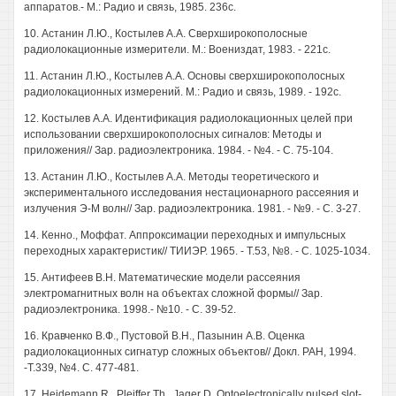
аппаратов.- М.: Радио и связь, 1985. 236с.
10. Астанин Л.Ю., Костылев А.А. Сверхширокополосные
радиолокационные измерители. М.: Воениздат, 1983. - 221с.
11. Астанин Л.Ю., Костылев А.А. Основы сверхширокополосных
радиолокационных измерений. М.: Радио и связь, 1989. - 192с.
12. Костылев A.A. Идентификация радиолокационных целей при
использовании сверхширокополосных сигналов: Методы и
приложения// Зар. радиоэлектроника. 1984. - №4. - С. 75-104.
13. Астанин Л.Ю., Костылев A.A. Методы теоретического и
экспериментального исследования нестационарного рассеяния и
излучения Э-М волн// Зар. радиоэлектроника. 1981. - №9. - С. 3-27.
14. Кенно., Моффат. Аппроксимации переходных и импульсных
переходных характеристик// ТИИЭР. 1965. - Т.53, №8. - С. 1025-1034.
15. Антифеев В.Н. Математические модели рассеяния
электромагнитных волн на объектах сложной формы// Зар.
радиоэлектроника. 1998.- №10. - С. 39-52.
16. Кравченко В.Ф., Пустовой В.Н., Пазынин A.B. Оценка
радиолокационных сигнатур сложных объектов// Докл. РАН, 1994.
-Т.339, №4. С. 477-481.
17. Heidemann R., Pleiffer Th., Jager D. Optoelectronically pulsed slot-