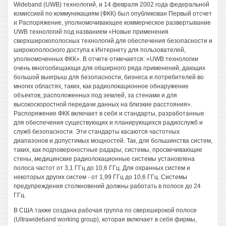
Wideband (UWB) технологий, и 14 февраля 2002 года федеральной
комиссией по коммуникациям (ФКК) был опубликован Первый отсчет
и Распоряжение, уполномочивающее коммерческое развертывание
UWB технологий под названием «Новые применения
сверхширокополосных технологий для обеспечения безопасности и
широкополосного доступа к Интернету для пользователей,
уполномоченных ФКК». В отчете отмечается: «UWB технологии
очень многообещающи для обширного ряда применений, дающих
большой выигрыш для безопасности, бизнеса и потребителей во
многих областях, таких, как радиолокационное обнаружение
объектов, расположенных под землей, за стенами и для
высокоскоростной передачи данных на близкие расстояния».
Распоряжение ФКК включает в себя и стандарты, разработанные
для обеспечения существующих и планирующихся радиослужб и
служб безопасности. Эти стандарты касаются частотных
диапазонов и допустимых мощностей. Так, для большинства систем,
таких, как подповерхностные радары, системы, просвечивающие
стены, медицинские радиолокационные системы установлена
полоса частот от 3,1 ГГц до 10,6 ГГц. Для охранных систем и
некоторых других систем - от 1,99 ГГц до 10,6 ГГц. Системы
предупреждения столкновений должны работать в полосе до 24
ГГц.
В США также создана рабочая группа по сверхширокой полосе
(Ultrawideband working group), которая включает в себя фирмы,