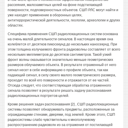
рассеяния, малозаметных целей на фоне подстилающей
поверхности, подповерхностных объектов. СШП РЛС могут найти и
уже находят применение в оборонных целях,
антитеррористической деятельности, геологии, археологии и других
областях.
Специфика применения СШП радиолокационных систем основана
на очень малой длительности сигналов. В настоящее время она
колеблется от десятков пикосекунд до нескольких наносекунд. При
этом толщина излучаемого фронта радиоволны составляет от всего
нескольких миллиметров до десятков сантиметров. Такой узкий
фронт волны оказывается значительно меньше геометрических
размеров облучаемого объекта. В результате отраженный от него
сигнал несет в себе информацию о профиле объекта, так как
падающий сигнал, в силу своего малого геометрического размера,
проходит по всей его поверхности и отражается от ее частей.
Отсюда следует, что соответствующая обработка отраженного
сигнала позволяет в результате решать задачу распознавания
радиолокационных портретов целей.
Кроме решения задач распознавания [2] , СШП радиолокационные
системы позволяют обнаруживать предметы, расположенные за
ограждающими стенами, дверями, под землей. Кроме этого, СШП
радиосистемы слабо чувствительны к многолучевому
распространению радиоволн из-за отражения от постилающей