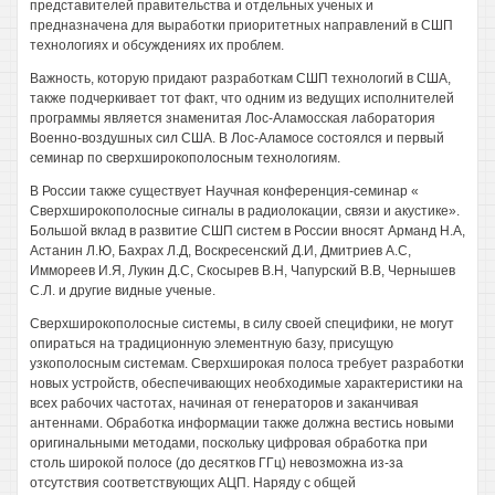
представителей правительства и отдельных ученых и
предназначена для выработки приоритетных направлений в СШП
технологиях и обсуждениях их проблем.
Важность, которую придают разработкам СШП технологий в США,
также подчеркивает тот факт, что одним из ведущих исполнителей
программы является знаменитая Лос-Аламосская лаборатория
Военно-воздушных сил США. В Лос-Аламосе состоялся и первый
семинар по сверхширокополосным технологиям.
В России также существует Научная конференция-семинар «
Сверхширокополосные сигналы в радиолокации, связи и акустике».
Большой вклад в развитие СШП систем в России вносят Арманд Н.А,
Астанин Л.Ю, Бахрах Л.Д, Воскресенский Д.И, Дмитриев А.С,
Иммореев И.Я, Лукин Д.С, Скосырев В.Н, Чапурский В.В, Чернышев
С.Л. и другие видные ученые.
Сверхширокополосные системы, в силу своей специфики, не могут
опираться на традиционную элементную базу, присущую
узкополосным системам. Сверхширокая полоса требует разработки
новых устройств, обеспечивающих необходимые характеристики на
всех рабочих частотах, начиная от генераторов и заканчивая
антеннами. Обработка информации также должна вестись новыми
оригинальными методами, поскольку цифровая обработка при
столь широкой полосе (до десятков ГГц) невозможна из-за
отсутствия соответствующих АЦП. Наряду с общей