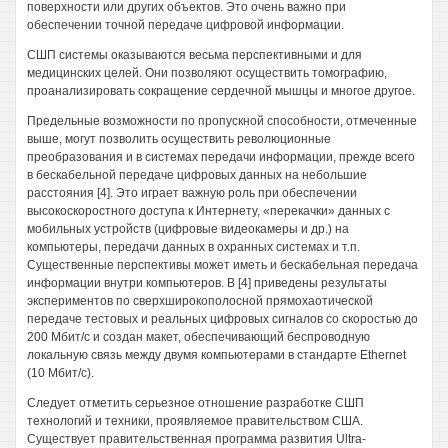
поверхности или других объектов. Это очень важно при
обеспечении точной передаче цифровой информации.
СШП системы оказываются весьма перспективными и для
медицинских целей. Они позволяют осуществить томографию,
проанализировать сокращение сердечной мышцы и многое другое.
Предельные возможности по пропускной способности, отмеченные
выше, могут позволить осуществить революционные
преобразования и в системах передачи информации, прежде всего
в бескабельной передаче цифровых данных на небольшие
расстояния [4]. Это играет важную роль при обеспечении
высокоскоростного доступа к Интернету, «перекачки» данных с
мобильных устройств (цифровые видеокамеры и др.) на
компьютеры, передачи данных в охранных системах и т.п.
Существенные перспективы может иметь и бескабельная передача
информации внутри компьютеров. В [4] приведены результаты
экспериментов по сверхширокополосной прямохаотической
передаче тестовых и реальных цифровых сигналов со скоростью до
200 Мбит/с и создан макет, обеспечивающий беспроводную
локальную связь между двумя компьютерами в стандарте Ethernet
(10 Мбит/с).
Следует отметить серьезное отношение разработке СШП
технологий и техники, проявляемое правительством США.
Существует правительственная программа развития Ultra-