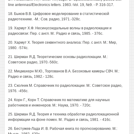
line antennas//Electronics letters. 1983.-Vol. 19, №9. - P. 316-317.
18. Быков B.B. Цифровое моделирование в статистической
радиотехнике. -М.: Сов. радио, 1971.-328с.
19. Хармут Х.Ф. Несинусоидальные волны в радиолокации и
радиосвязи: Пер. с англ. М.: Радио и связь, 1985. - 376с.
20. Хармут X. Теория секвентного анализа: Пер. с англ. М.: Мир,
1980. -574с.
21. Ширман Я.Д. Теоретические основы радиолокации. М.:
Советское радио, 1970.-560с.
22. Мицмахерн М.Ю., Торгованов В.А. Безэховые камеры СВЧ. М.:
Радио и связь, 1982.- 128с.
23. Сколник М. Справочник по радиолокации. М.: Советское радио,
1976. -456с.
24. Корн Г., Корн Т. Справочник по математике для научных
работников и инженеров. М.: Наука, 1970. - 720с.
25. Ширман Я.Д. Теория и техника обработки радиолокационной
информации на фоне помех. М.: Радио и связь, 1981. - 416с.
26. Бестужев-Лада И. В. Рабочая книга по прогнозированию. М.: