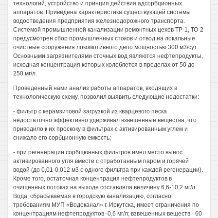
технологий, устройство и принцип действия адсорбционных
аппаратов. Приведена характеристика существующей системы
водоотведения предприятия железнодорожного транспорта.
Системой промышленной канализации ремонтных цехов ТР-1, ТО-2
предусмотрен сбор промышленных стоков и отвод на локальные
очистные сооружения локомотивного депо мощностью 300 м3/сут.
Основными загрязнителями сточных вод являются нефтепродукты,
исходная концентрация которых колеблется в пределах от 50 до
250 мг/л.
Проведенный нами анализ работы аппаратов, входящих в
технологическую схему, позволил выявить следующие недостатки:
- фильтр с керамзитовой загрузкой из кварцевого песка
недостаточно эффективно удерживал взвешенные вещества, что
приводило к их проскоку в фильтрах с активированным углем и
снижало его сорбционную емкость;
- при регенерации сорбщюнных фильтров имел место вынос
активированного угля вместе с отработанным паром и горячей
водой (до 0,01-0,012 м3 с одного фильтра при каждой регенерации).
Кроме того, остаточная концентрация нефтепродуктов в
очищенных потоках на выходе составляла величину 6,6-10,2 мг/л.
Вода, сбрасываемая в городскую канализацию, согласно
требованиям МУП «Водоканал» г. Иркутска, имеет ограничения по
концентрациям нефтепродуктов -0,6 мг/л; взвешенных веществ - 60