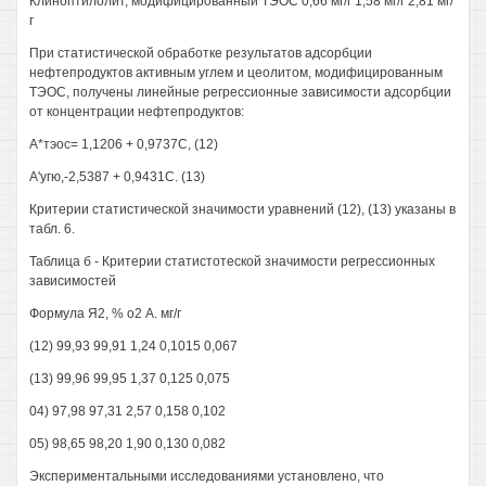
Клиноптилолит, модифицированный ТЭОС 0,66 мг/г 1,58 мг/г 2,81 мг/
г
При статистической обработке результатов адсорбции
нефтепродуктов активным углем и цеолитом, модифицированным
ТЭОС, получены линейные регрессионные зависимости адсорбции
от концентрации нефтепродуктов:
А*тэос= 1,1206 + 0,9737С, (12)
А'угю,-2,5387 + 0,9431С. (13)
Критерии статистической значимости уравнений (12), (13) указаны в
табл. 6.
Таблица б - Критерии статистотеской значимости регрессионных
зависимостей
Формула Я2, % о2 А. мг/г
(12) 99,93 99,91 1,24 0,1015 0,067
(13) 99,96 99,95 1,37 0,125 0,075
04) 97,98 97,31 2,57 0,158 0,102
05) 98,65 98,20 1,90 0,130 0,082
Экспериментальными исследованиями установлено, что