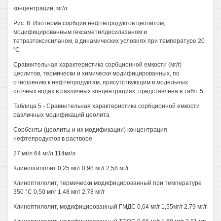
концентрации, мг/л
Рис. 8. Изотерма сорбции нефтепродуктов цеолитом,
модифицированным гексаметилдисилазаном и
тетраэтоксисиланом, в динамических условиях при температуре 20
"С
Сравнительная характеристика сорбционной емкости (мг/г)
цеолитов, термически и химически модифицированных, по
отношению к нефтепродуктам, присутствующим в модельных
сточных водах в различных концентрациях, представлена в табл. 5.
Таблица 5 - Сравнительная характеристика сорбционной емкости
различных модификаций цеолита
Сорбенты (цеолиты и их модификации) концентрация
нефтепродуктов в растворе
27 мг/л 64 мг/л 114мг/л
Клинопгилолит 0,25 мг/г 0,98 мг/г 2,58 мг/г
Клиноптилолит, термически модифицированный при температуре
350 °С 0,50 мг/г 1,48 мг/г 2,78 мг/г
Клиноптилолит, модифицированный ГМДС 0,64 мг/г 1,55мг/г 2,79 мг/г