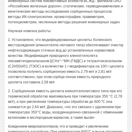
инженерных систем локомотивных хозяйств ВСЖД - филиала ОАО
«Российские железные дороги»; статические, термодинамические и
кинетические методы исследования сорбционных процессов;
методы ИК-спектроскопии, хроматографии, гравиметрии,
потенциометрии, численные методы решения инженерных задач.
Научная новизна работы:
1. Установлено, что модифицированные цеолиты Холинского
месторождения (клиноптилло-литового типа) обеспечивают очистку
нефтесодержащих сточных вод до установленных нормативов
качества. Модификация природного клиноптилолита
гексаметилдисилазаном [(СНз^-^МН (ГМДС) и тетраэтоксисиланом
(С2Н50)451 (ТЭОС) в количестве 1 г модификатора на 100 г цеолита
позволила получить сорбционную емкость 2,79 мг/г и 2,81 мг/г
соответственно, при этом сорбци-онная емкость природного
цеолита составила 2,58 мг/г.
2. Сорбционная емкость цеолита клиноптилолитового типа при его
термической обработке максимальна при температуре 350 °С (2,78
мг/г), а при увеличении температуры обработки до 600 "С она
снижается до 2,64 мг/г. Доказано, «по это связано с удалением при
температуре 350°С воды, координационно-связанной с обменными
катионами и кислородным каркасом, а также высво-
бождением микрокапилляров, что и приводит к увеличению
поверхности адсорбции. При температуре 600°С и выше протекает