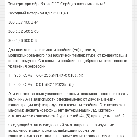
Температура обработки Г, °С Сорбционная емкость мг/г
Исходный материал 0,97 350 1,48
100 1,17 400 1,44
200 1,32 500 1,05
300 1,46 600 0,15
Для описания зависимости сорбции (Ац) цеолита,
модифицированного при различной температуре, от концентрации
нефтепродуктов С и времени сорбции I подобраны множественные
уравнения регрессии:
Т = 350 °С: Ац = 0,042С0,84'14?~0,0156, (4)
Т = 600 °С: Ач = 0,01 тбС'-^У'0235 , (5)
Эти множественные уравнения рарссии позволяют прогнозировать
величину Ач в зависимости одновременно от двух значений -
концентрации нефтепродуктов и времени сорбции. Это позволяет
максимизировать коэффициент детерминации Л2. Критерии
статистических значимостей уравнений (4), (5) приведены в таб. 2.
Следующий этап исследований был направлен на изучение
возможности химической модификации цеолитов
клинптилолитового типа для получения материалов, обладающих