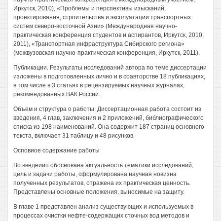
Иркутск, 2010), «Проблемы и перспективы изысканий,
проектирования, строительства и эксплуатации транспортных
систем северо-восточной Азии» (Международная научно-
практическая конференция студентов и аспирантов, Иркутск, 2010,
2011), «Транспортная инфраструктура Сибирского региона»
(межвузовская научно-практическая конференция, Иркутск, 2011).
Публикации. Результаты исследований автора по теме диссертации
изложены в подготовленных лично и в соавторстве 18 публикациях,
в том числе в 3 статьях в рецензируемых научных журналах,
рекомендованных ВАК России.
Объем и структура о работы. Диссертационная работа состоит из
введения, 4 глав, заключения и 2 приложений, библиографического
списка из 198 наименований. Она содержит 187 страниц основного
текста, включает 31 таблицу и 48 рисунков.
Осповиое содержание работы
Во введеиип обоснована актуальность тематики исследований,
цель и задачи работы, сформулирована научная новизна
полученных результатов, отражена их практическая ценность.
Представлены основные положения, выносимые на защиту.
В главе 1 представлен анализ существующих и используемых в
процессах очистки нефте-содержащих сточных вод методов и