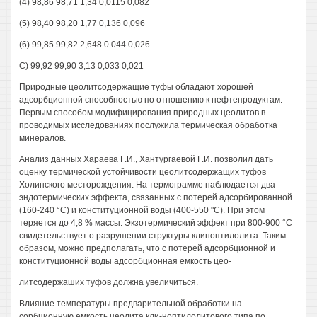
(4) 98,86 98,71 1,34 0,0115 0,082
(5) 98,40 98,20 1,77 0,136 0,096
(6) 99,85 99,82 2,648 0.044 0,026
С) 99,92 99,90 3,13 0,033 0,021
Природные цеолитсодержащие туфы обладают хорошей
адсорбционной способностью по отношению к нефтепродуктам.
Первым способом модифицирования природных цеолитов в
проводимых исследованиях послужила термическая обработка
минералов.
Анализ данных Хараева Г.И., Хантургаевой Г.И. позволил дать
оценку термической устойчивости цеолитсодержащих туфов
Холинского месторождения. На термограмме наблюдается два
эндотермических эффекта, связанных с потерей адсорбированной
(160-240 °С) и конституционной воды (400-550 "С). При этом
теряется до 4,8 % массы. Экзотермический эффект при 800-900 °С
свидетельствует о разрушении структуры клиноптилолита. Таким
образом, можно предполагать, что с потерей адсорбционной и
конституционной воды адсорбционная емкость цео-
литсодержаших туфов должна увеличиться.
Влияние температуры предварительной обработки на
сорбционную емкость цеолита кли-ноптилолитового типа по