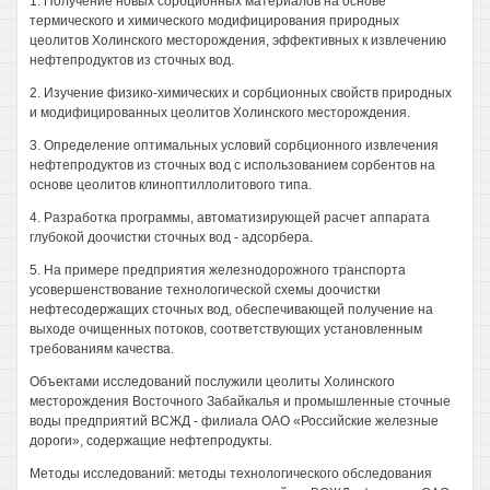
1. Получение новых сорбционных материалов на основе
термического и химического модифицирования природных
цеолитов Холинского месторождения, эффективных к извлечению
нефтепродуктов из сточных вод.
2. Изучение физико-химических и сорбционных свойств природных
и модифицированных цеолитов Холинского месторождения.
3. Определение оптимальных условий сорбционного извлечения
нефтепродуктов из сточных вод с использованием сорбентов на
основе цеолитов клиноптиллолитового типа.
4. Разработка программы, автоматизирующей расчет аппарата
глубокой доочистки сточных вод - адсорбера.
5. На примере предприятия железнодорожного транспорта
усовершенствование технологической схемы доочистки
нефтесодержащих сточных вод, обеспечивающей получение на
выходе очищенных потоков, соответствующих установленным
требованиям качества.
Объектами исследований послужили цеолиты Холинского
месторождения Восточного Забайкалья и промышленные сточные
воды предприятий ВСЖД - филиала ОАО «Российские железные
дороги», содержащие нефтепродукты.
Методы исследований: методы технологического обследования