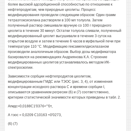
более высокой адсорбционной способностью по отношению к
нефтепродуктам, чем природные цеолиты. Процесс
модифицирования проводили следующим образом: Один грамм
тетраэтоксисилана растворяли в 100 мл толуола. Затем
полученный раствор смешивали вручную со 100 г природного
цеолита в течение 30 минут. Остатки толуола сливали, полученный
модифицированный цеолит высушивали в течение 3 суток на
открытом воздухе и затем в течение 6 часов в муфельной печи при
температуре 110 °С. Модификацию гексамегилдисилазаном
производили аналогичным образом. Выбор дозы модификатора
базировался на рекомендациях Андриянова К.А. Строение
модифицированных цеолитов устанавливалось методом ИК-
спектроскопии.
Зависимости сорбции нефтепродуктов цеолитом,
модифицированным ГМДС или ТЭОС (рис. 3, 4), от изменения
концентрации исходного раствора С и времени сорбции I,
описываются уравнением регресии (6) и (7) соответственно,
критерии статистической значимости которых приведены в табл. 2.
Агмдс=0,0188С1'037б<°'0т,
А тэос = 0,0209 С10163 <0'0273,
(6) (7)