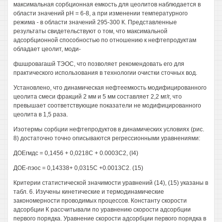
максимальная сорбционная емкость для цеолитов наблюдается в
области значений рН = 6-8, а при изменении температурного
режима - в области значений 295-300 К. Представленные
результаты свидетельствуют о том, что максимальной
адсорбционной способностью по отношению к нефтепродуктам
обладает цеолит, моди-
фшшровагашй ТЭОС, что позволяет рекомендовать его для
практического использования в технологии очистки сточных вод.
Установлено, что динамическая нефтеемкость модифицированного
цеолита смеси фракций 2 мм и 5 мм составляет 2,2 мг/г, что
превышает соответствующие показатели не модифицированного
цеолита в 1,5 раза.
Изотермы сорбции нефтепродуктов в динамических условиях (рис.
8) достаточно точно описываются регрессионными уравнениями:
ДОЕгмдс = 0,1456 + 0,0218С + 0.0003С2, (I4)
ДОЕ-пэос = 0,14338+ 0,0315С +0.0013С2. (15)
Критерии статистической значимости уравнений (14), (15) указаны в
табл. 6. Изучены кинетические и термодинамические
закономерности проводимых процессов. Константу скорости
адсорбции К рассчитывали по уравнению скорости адсорбции
первого порядка. Уравнение скорости адсорбции первого порядка в