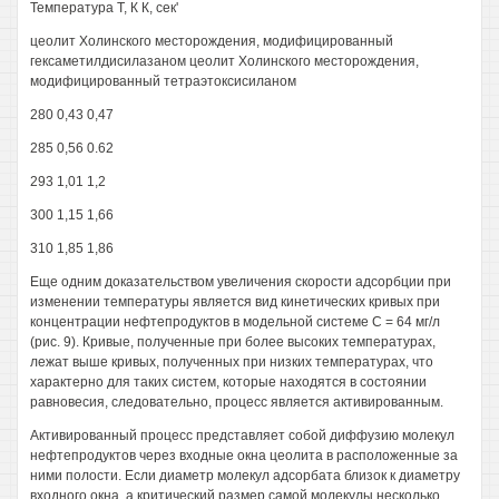
Температура Т, К К, сек'
цеолит Холинского месторождения, модифицированный
гексаметилдисилазаном цеолит Холинского месторождения,
модифицированный тетраэтоксисиланом
280 0,43 0,47
285 0,56 0.62
293 1,01 1,2
300 1,15 1,66
310 1,85 1,86
Еще одним доказательством увеличения скорости адсорбции при
изменении температуры является вид кинетических кривых при
концентрации нефтепродуктов в модельной системе С = 64 мг/л
(рис. 9). Кривые, полученные при более высоких температурах,
лежат выше кривых, полученных при низких температурах, что
характерно для таких систем, которые находятся в состоянии
равновесия, следовательно, процесс является активированным.
Активированный процесс представляет собой диффузию молекул
нефтепродуктов через входные окна цеолита в расположенные за
ними полости. Если диаметр молекул адсорбата близок к диаметру
входного окна, а критический размер самой молекулы несколько