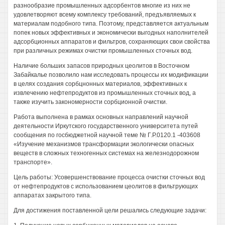
разнообразие промышленных адсорбентов многие из них не
удовлетворяют всему комплексу требований, предъявляемых к
материалам подобного типа. Поэтому, представляется актуальным
попек новых эффективных и экономически выгодных наполнителей
адсорбционных аппаратов и фильтров, сохраняющих свои свойства
при различных режимах очистки промышленных сточных вод.
Наличие больших запасов природных цеолитов в Восточном
Забайкалье позволило нам исследовать процессы их модификации
в целях создания сорбцнонных материалов, эффективных к
извлечению нефтепродуктов из промышленных сточных вод, а
также изучить закономерности сорбционной очистки.
Работа выполнена в рамках основных направлений научной
деятельности Иркутского государственного университета путей
сообщения по госбюджетной научной теме № Г.Р.0120.1 -403608
«Изучение механизмов трансформации экологически опасных
веществ в сложных техногенных системах на железнодорожном
транспорте».
Цель работы: Усовершенствование процесса очистки сточных вод
от нефтепродуктов с использованием цеолитов в фильтрующих
аппаратах закрытого типа.
Для достижения поставленной цели решались следующие задачи: