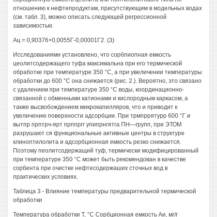
отношению к нефтепродуктам, присутствующим в модельных водах
(см. табл. 3), можно описать следующей регрессионной
зависимостью
Ац = 0,90376+0,0055Г-0,00001Г2. (3)
Исследованиями установлено, что сорбпиопная емкость
цеолитсодержащего туфа максимальна при его термической
обработке при температуре 350 °С, а при увеличении температуры
обработки до 600 °С она снижается (рис. 2.). Вероятно, это связано
с удалением при температуре 350 °С воды, координационно-
связанной с обменными катионами и кислородным каркасом, а
также высвобождением микрокапилляров, что и приводит к
увеличению поверхности адсорбции. При трмпррятурр 600 °Г и
вытпр прптрч-ярт прппргг упипрнгятга ПН—групп, при ЭТОМ
разрушают ся функциональные активные центры в структуре
клиноптилолита и адсорбционная емкость резко снижается.
Поэтому пеолитсодержащий туф, термически модифицированный
при температуре 350 °С может быть рекомендован в качестве
сорбента при очистке нефтесодержаших сточных вод в
практических условиях.
Таблица 3 - Влияние температуры предварительной термической
обработки
Температура обработки Т, °С Сорбционная емкость Аи, мг/г