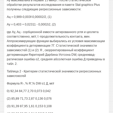
Ау максимальна в первые 15 минут. После статистической
обработки результатов исследования в пакете Stat graphics Plus
получены следующие регрессионные зависимости:
Ац = 0,989-0,003f-0,00002/2, (1)
Ау = 0,403 + 0,02311 - 0,0002i2, (2)
где Ау, Ац - сорбционной емкости актированного угля и цеолита
соответственно, мг/г; t -продолжительность контакта, мин.
Аппроксимирующие функции выбирались из условия максимизации
коэффициента детерминации 7Г. Статистической значимости
зависимостей (1) и (2): R , скорректированный коэффициент
детерминации Rкритерий Дарбина-Уотсона DW, среднеквад-
ратическая ошибка о2, средняя абсолютная ошибка Д приведены в
табл. 2.
Таблица 2 - Критерии статистической значимости регрессионных
зависгоюсгей
Формула R-, % R',% DW о1 Д, мг/г
0) 92,34 84,77 2,70 0,073 0,042
(2) 85,89 71,73 2,87 0,136 0,076
(3) 91,39 87,95 1,61 0,153 0,108