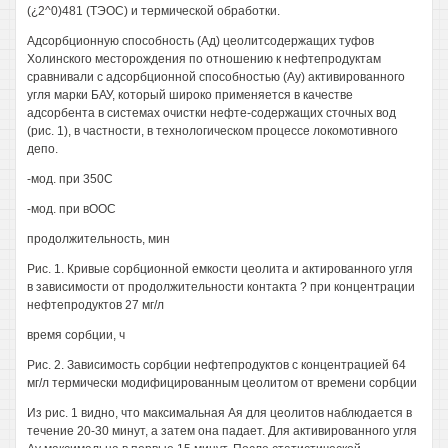
(¿2^0)481 (ТЭОС) и термической обработки.
Адсорбционную способность (Ад) цеолитсодержащих туфов
Холинского месторождения по отношению к нефтепродуктам
сравнивали с адсорбционной способностью (Ау) активированного
угля марки БАУ, который широко применяется в качестве
адсорбента в системах очистки нефте-содержащих сточных вод
(рис. 1), в частности, в технологическом процессе локомотивного
депо.
-мод. при 350С
-мод. при вООС
продолжительность, мин
Рис. 1. Кривые сорбционной емкости цеолита и актированного угля
в зависимости от продолжительности контакта ? при концентрации
нефтепродуктов 27 мг/л
время сорбции, ч
Рис. 2. Зависимость сорбции нефтепродуктов с концентрацией 64
мг/л термически модифицированным цеолитом от времени сорбции
Из рис. 1 видно, что максимальная Ая для цеолитов наблюдается в
течение 20-30 минут, а затем она падает. Для активированного угля