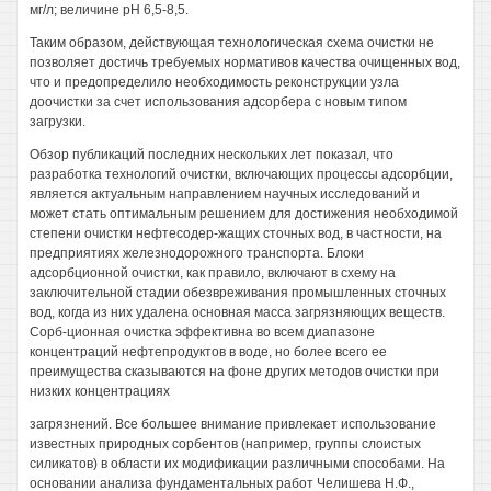
мг/л; величине рН 6,5-8,5.
Таким образом, действующая технологическая схема очистки не
позволяет достичь требуемых нормативов качества очищенных вод,
что и предопределило необходимость реконструкции узла
доочистки за счет использования адсорбера с новым типом
загрузки.
Обзор публикаций последних нескольких лет показал, что
разработка технологий очистки, включающих процессы адсорбции,
является актуальным направлением научных исследований и
может стать оптимальным решением для достижения необходимой
степени очистки нефтесодер-жащих сточных вод, в частности, на
предприятиях железнодорожного транспорта. Блоки
адсорбционной очистки, как правило, включают в схему на
заключительной стадии обезвреживания промышленных сточных
вод, когда из них удалена основная масса загрязняющих веществ.
Сорб-ционная очистка эффективна во всем диапазоне
концентраций нефтепродуктов в воде, но более всего ее
преимущества сказываются на фоне других методов очистки при
низких концентрациях
загрязнений. Все большее внимание привлекает использование
известных природных сорбентов (например, группы слоистых
силикатов) в области их модификации различными способами. На
основании анализа фундаментальных работ Челишева Н.Ф.,