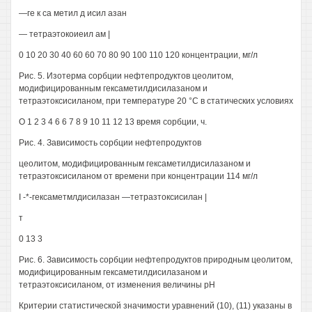
—ге к са метил д исил азан
— тетраэтокоиеил ам |
0 10 20 30 40 60 60 70 80 90 100 110 120 концентрации, мг/л
Рис. 5. Изотерма сорбции нефтепродуктов цеолитом,
модифицированным гексаметилдисилазаном и
тетраэтоксисиланом, при температуре 20 °С в статических условиях
О 1 2 3 4 6 6 7 8 9 10 11 12 13 время сорбции, ч.
Рис. 4. Зависимость сорбции нефтепродуктов
цеолитом, модифицированным гексаметилдисилазаном и
тетраэтоксисиланом от времени при концентрации 114 мг/л
I -*-гексаметмлдисилазан —тетразтоксисилан |
т
0 13 3
Рис. 6. Зависимость сорбции нефтепродуктов природным цеолитом,
модифицированным гексаметилдисилазаном и
тетраэтоксисиланом, от изменения величины рН
Критерии статистической значимости уравнений (10), (11) указаны в