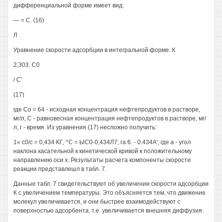
дифференциальной форме имеет вид:
— = С. (16)
Л
Уравнение скорости адсорбции в интегральной форме: К
2,303. С0
/ С'
(17)
где Со = 64 - исходная концентрация нефтепродуктов в растворе,
мг/л, С - равновесная концентрация нефтепродуктов в растворе, мг/
л, г - время. Из уравнения (17) несложно получить:
1« с0/с = 0,434 КГ, ^С = ЫС0-0,434Л7; га 6. - 0.434А', где а - угол
наклона касательной к кинетической кривой к положительному
направлению оси х. Результаты расчета компоненты скорости
реакции представлешл в табл. 7.
Данные табл. 7 свидетельствуют об увеличении скорости адсорбции
К с увеличением температуры. Это объясняется тем, что движение
молекул увеличивается, и они быстрее взаимодействуют с
поверхностью адсорбента, т.е. увеличивается внешняя диффузия.