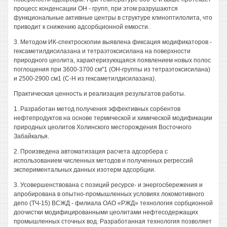
процесс конденсации ОН - групп, при этом разрушаются
функциональные активные центры в структуре клиноптилолита, что
приводит к снижению адсорбционной емкости.
3. Методом ИК-спектроскопии выявлена фиксация модификаторов -
гексаметилдисилазана и тетраэтоксисилана на поверхности
природного цеолита, характеризующаяся появлением новых полос
поглощения при 3600-3700 см"1 (ОН-группы из тетраэтоксисилана)
и 2500-2900 см1 (С-Н из гексаметилдисилазана).
Практическая ценность и реализация результатов работы.
1. Разработан метод получения эффективных сорбентов
нефтепродуктов на основе термической и химической модификации
природных цеолитов Холинского месторождения Восточного
Забайкалья.
2. Произведена автоматизация расчета адсорбера с
использованием численных методов и полученных регрессий
экспериментальных данных изотерм адсорбции.
3. Усовершенствована с позиций ресурсе- и энергосбережения и
апробирована в опытно-промышленных условиях локомотивного
депо (ТЧ-15) ВСЖД - филиала ОАО «РЖД» технология сорбционной
доочистки модифицированными цеолитами нефтесодержащих
промышленных сточных вод. Разработанная технология позволяет