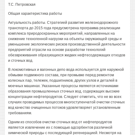
Т.С. Петровская
Общая характеристика работы
Актуальность работы. Стратегией развития железнодорожного
транспорта до 2015 года предусмотрена программа реализации
комплекса природоохранных мероприятий, направленных на
снижение техногенной нагрузки на объекты окружающей среды и
уменьшение экологических рисков производственной деятельности
предприятий отрасли на основе разработки технологий
обезвреживания образующихся жидких нефтесодержащих отходов
и сточных вод.
В локомотивных и вагонных депо вода используется для наружной
обмывки подвижного состава, при промывке перед ремонтом
колесных пар, тележек, подшипников, других узлов и деталей в
моечных машинах. Указанные процессы являются источниками
образования промышленных сточных вод, содержащих высокие
концентрации нефтепродуктов. Следует отметить, что не во всех
случаях проводимых процессов многоступенчатой очистки сточных
вод качество очищенных потоков удовлетворяет установленным
требованиям.
Одним из способов очистки сточных вод от нефтепродуктов
является извлечение их с помощью адсорбентов различной
химической природы с последующей регенерацией. Несмотря на