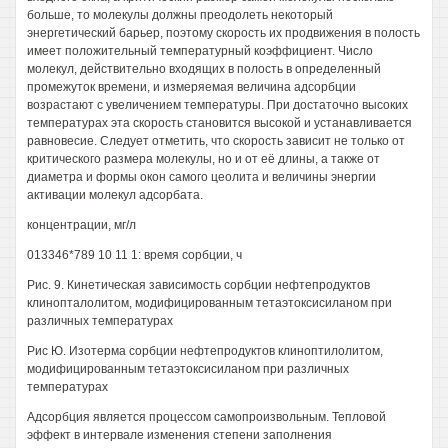
больше, то молекулы должны преодолеть некоторый
энергетический барьер, поэтому скорость их продвижения в полость
имеет положительный температурный коэффициент. Число
молекул, действительно входящих в полость в определенный
промежуток времени, и измеряемая величина адсорбции
возрастают с увеличением температуры. При достаточно высоких
температурах эта скорость становится высокой и устанавливается
равновесие. Следует отметить, что скорость зависит не только от
критического размера молекулы, но и от её длины, а также от
диаметра и формы окон самого цеолита и величины энергии
активации молекул адсорбата.
концентрации, мг/л
013346*789 10 11 1: время сорбции, ч
Рис. 9. Кинетическая зависимость сорбции нефтепродуктов
клинопталолитом, модифицированным тетаэтоксисиланом при
различных температурах
Рис Ю. Изотерма сорбции нефтепродуктов клиноптилолитом,
модифицированным тетаэтоксисиланом при различных
температурах
Адсорбция является процессом самопроизвольным. Тепловой
эффект в интервале изменения степени заполнения