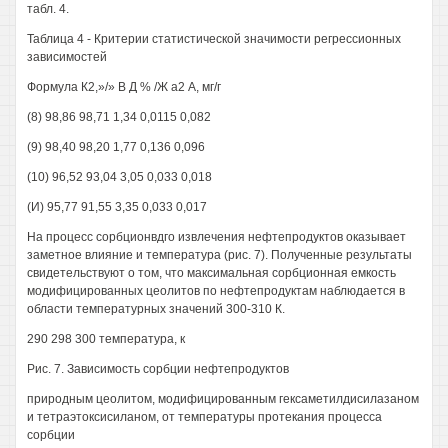
табл. 4.
Таблица 4 - Критерии статистической значимости регрессионных
зависимостей
Формула К2,»/» В Д % /Ж а2 А, мг/г
(8) 98,86 98,71 1,34 0,0115 0,082
(9) 98,40 98,20 1,77 0,136 0,096
(10) 96,52 93,04 3,05 0,033 0,018
(И) 95,77 91,55 3,35 0,033 0,017
На процесс сорбционвдго извлечения нефтепродуктов оказывает
заметное влияние и температура (рис. 7). Полученные результаты
свидетельствуют о том, что максимальная сорбционная емкость
модифицированных цеолитов по нефтепродуктам наблюдается в
области температурных значений 300-310 К.
290 298 300 температура, к
Рис. 7. Зависимость сорбции нефтепродуктов
природным цеолитом, модифицированным гексаметилдисилазаном
и тетраэтоксисиланом, от температуры протекания процесса
сорбции