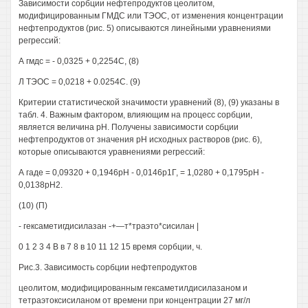
Зависимости сорбции нефтепродуктов цеолитом,
модифицированным ГМДС или ТЭОС, от изменения концентрации
нефтепродуктов (рис. 5) описываются линейными уравнениями
регрессий:
А гмдс = - 0,0325 + 0,2254С, (8)
Л ТЭОС = 0,0218 + 0.0254С. (9)
Критерии статистической значимости уравнений (8), (9) указаны в
табл. 4. Важным фактором, влияющим на процесс сорбции,
является величина рН. Получены зависимости сорбции
нефтепродуктов от значения рН исходных растворов (рис. 6),
которые описываются уравнениями регрессий:
А гаде = 0,09320 + 0,1946рН - 0,0146р1Г, = 1,0280 + 0,1795рН -
0,0138рН2.
(10) (П)
- гексаметигдисилазан -+—т*траэто*сисилан |
0 1 2 3 4 В в 7 8 в 10 11 12 15 время сорбции, ч.
Рис.3. Зависимость сорбции нефтепродуктов
цеолитом, модифицированным гексаметилдисилазаном и
тетраэтоксисиланом от времени при концентрации 27 мг/л