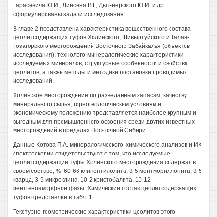
Тарасевича Ю.И., Линсена В.Г, Дыт-нерского Ю.И. и др.
сформулированы задачи исследования.
В главе 2 представлена характеристика вещественного состава
цеолитсодержащих туфов Холинского, Шивыртуйского и Талан-
Гозагорского месторождений Восточного Забайкалья (объектов
исследования), технолого-минералогические характеристики
исследуемых минералов, структурные особенности и свойства
цеолитов, а также методы и методики постановки проводимых
исследований.
Холинское месторождение по разведанным запасам, качеству
минерального сырья, горногеологическим условиям и
экономическому положению представляется наиболее крупным и
выгодным для промышленного освоения среди других известных
месторождений в пределах Нос-точной Сибири.
Данные Котова П.А. минералогического, химического анализов и ИК-
спектроскопии свидетельствуют о том, что исследуемые
цеолитсодержащие туфы Холинского месторождения содержат в
своем составе, %: 60-66 клиноптилолита, 3-5 монтмориллонита, 3-5
кварца, 3-5 микроклина, 10-2 кристобалита, 10-12
рентгеноаморфной фазы. Химический состав цеолитсодержащих
туфов представлен в табл. 1.
Текстурно-геометрические характеристики цеолитов этого