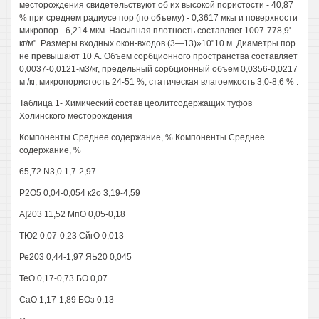
месторождения свидетельствуют об их высокой пористости - 40,87
% при среднем радиусе пор (по объему) - 0,3617 мкы и поверхности
микропор - 6,214 мкм. Насыпная плотность составляег 1007-778,9'
кг/м". Размеры входных окон-входов (3—13)»10"10 м. Диаметры пор
не превышают 10 А. Объем сорбционного пространства составляет
0,0037-0,0121-м3/кг, предельный сорбционный объем 0,0356-0,0217
м /кг, микропористость 24-51 %, статическая влагоемкость 3,0-8,6 % .
Таблица 1- Химический состав цеолитсодержащих туфов
Холинского месторождения
Компоненты Среднее содержание, % Компоненты Среднее
содержание, %
65,72 N3,0 1,7-2,97
Р2О5 0,04-0,054 к2о 3,19-4,59
А]203 11,52 МпО 0,05-0,18
ТЮ2 0,07-0,23 СйгО 0,013
Ре203 0,44-1,97 ЯЬ20 0,045
ТеО 0,17-0,73 БО 0,07
СаО 1,17-1,89 БОз 0,13