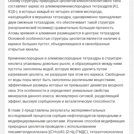
Основу структуры природных цеолитов клиноптилолитового типа
составляет каркас из алюмокремнекислородных тетраэдров [А1,
81]0-|, в которых каждый из четырех атомов кислорода,
находящийся в вершинах тетраэдра, одновременно принадлежит
двум смежным тетраэдрам, что обеспечивает такой структуре
(неорганический полимер) сравнительно большую прочность.
Атомы кремния и алюминия размещаются в центрах тетраэдров.
Основной особенностью структуры цеолитов является наличие в
каркасе больших пустот, объединяющихся в своеобразные
открытые каналы.
Кремнекислородные и алюмокислородные тетраэдры в структуре-
неолита упакованы довольно рыхло, и образующиеся между ними
пустоты заполнены водой, которую можно удалить путем
нагревания цеолита, не разрушая при этом его каркаса. Свободные
от воды поры могут быть заполнены различными веществами,
эффективные размеры которых не превышают диаметра входного
окна Эти особенности и определяют уникальные свойства
минералов данного класса: молекулярно-ситовой, разделяющий
эффект, высокую сорбционную и каталитическую способности.
В главе 3 представлены результаты экспериментальных
исследований процессов сорбции нефтепродуктов природными и
модифицированными цеолитами. Изучение способов модификации
природных цеолитов проводили с использованием
гексаметилдисилазана [(СНз)з81-]2>Щ (ГМДС), тетраэтоксисилана