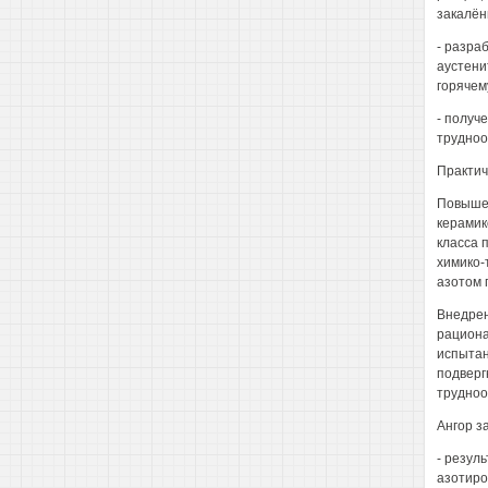
закалён
- разра
аустени
горячем
- получ
трудноо
Практич
Повышен
керамик
класса 
химико-
азотом 
Внедрен
рациона
испытан
подверг
трудноо
Ангор з
- резул
азотиро