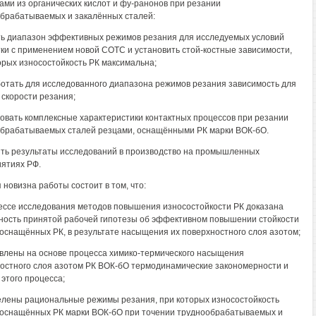
ами из органических кислот и фу-ранонов при резании
брабатываемых и закалённых сталей:
ть диапазон эффективных режимов резания для исследуемых условий
ки с применением новой СОТС и установить стой-костные зависимости,
орых износостойкость РК максимальна;
ботать для исследованного диапазона режимов резания зависимость для
 скорости резания;
довать комплексные характеристики контактных процессов при резании
брабатываемых сталей резцами, оснащёнными РК марки ВОК-бО.
ить результаты исследований в производство на промышленных
ятиях РФ.
 новизна работы состоит в том, что:
цессе исследования методов повышения износостойкости РК доказана
ность принятой рабочей гипотезы об эффективном повышении стойкости
 оснащённых РК, в результате насыщения их поверхностного слоя азотом;
овлены на основе процесса химико-термического насыщения
остного слоя азотом РК ВОК-бО термодинамические закономерности и
этого процесса;
елены рациональные режимы резания, при которых износостойкость
 оснащённых РК марки ВОК-бО при точении труднообрабатываемых и