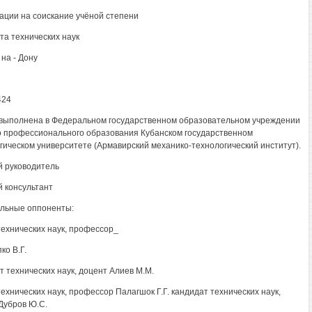
ации на соискание учёной степени
та технических наук
 на - Дону
424
выполнена в Федеральном государственном образовательном учреждении
 профессионального образования Кубанском государственном
гическом университете (Армавирский механико-технологический институт).
 руководитель
 консультант
льные оппоненты:
технических наук, профессор_
ко В.Г.
т технических наук, доцент Алиев М.М.
технических наук, профессор Палагшок Г.Г. кандидат технических наук,
Дубров Ю.С.