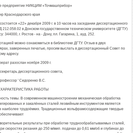
е предприятие НИКЦИМ «Точмашприбор»
вир Краснодарского края
состоится «22» декабря 2009 г. в 10 часов на заседании диссертационного
Д 212.058.02 в Донском государственном техническом университете (ДГТУ)
у: 344000, г. Ростов - на - Дону, пл. Гагарина, 1, ауд. 252.
ртацией можно ознакомиться в библиотеке ДГТУ. Отзыв в двух
ярах, заверенных печатью, просим выслать в диссертационный Совет по
ому адресу.
ерат разослан ноября 2009 г.
секретарь диссертационного совета,
, профессор ' Сидоренко B.C.
ХАРАКТЕРИСТИКА РАБОТЫ
ность темы. В современном машиностроении механическая обработка
егированных и закалённых сталей лезвийным инструментом является
з наиболее трудоёмких. Традиционные вольфрамосодержащие твердые
обеспечивают
ворительные результаты при обработке труднообрабатываемых сталей,
при скоростях резания до 250 м/мип. подачах до 0,61 мм/об и глубинах до