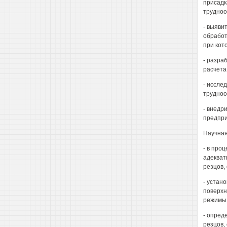
присадк
трудноо
- выяви
обработ
при кот
- разра
расчета
- иссле
трудноо
- внедр
предпри
Научная
- в про
адекват
резцов,
- устан
поверхн
режимы 
- опред
резцов,