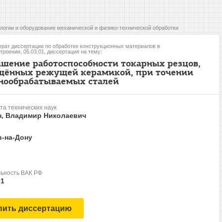
логии и оборудование механической и физико-технической обработки
рат диссертации по обработке конструкционных материалов в
роении, 05.03.01, диссертация на тему:
шение работоспособности токарных резцов,
щённых режущей керамикой, при точении
нообрабатываемых сталей
та технических наук
н, Владимир Николаевич
в-на-Дону
ьность ВАК РФ
01
пить диссертацию