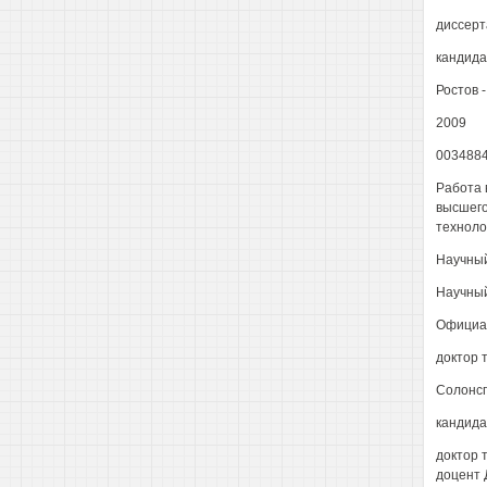
диссерт
кандида
Ростов -
2009
003488
Работа 
высшего
техноло
Научный
Научный
Официа
доктор 
Солонсп
кандида
доктор 
доцент 