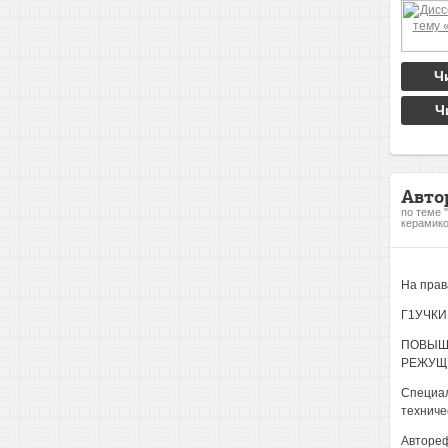
Ч
Ч
Авто
по теме 
керамико
На прав
Г1УЧКИ
ПОВЫШ
РЕЖУЩЕ
Специал
техниче
Авторе