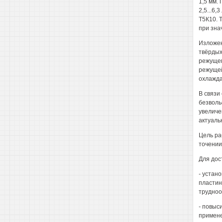
1,5 мм.
2,5...6,
Т5К10. Т
при зна
Изложен
твёрдых
режущег
режущей
охлажда
В связи
безволь
увеличе
актуаль
Цель ра
точении
Для дос
- устан
пластин
трудноо
- повыс
примене