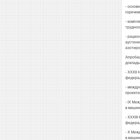
- основ
горячем
- компл
трудноо
- рацио
аустени
азотиро
Апробац
доклады
- XXXII
федерал
- между
проекти
- IX Ме
в машин
- XXXII
федерал
- X Меж
в машин