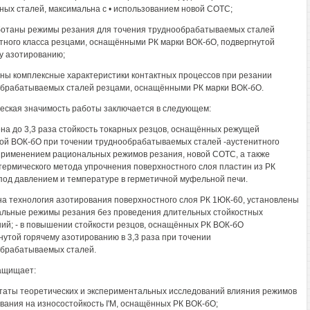
ных сталей, максимальна с • использованием новой СОТС;
ботаны режимы резания для точения труднообрабатываемых сталей
тного класса резцами, оснащёнными РК марки ВОК-бО, подвергнутой
у азотированию;
ены комплексные характеристики контактных процессов при резании
брабатываемых сталей резцами, оснащёнными РК марки ВОК-бО.
еская значимость работы заключается в следующем:
а до 3,3 раза стойкость токарных резцов, оснащённых режущей
ой ВОК-бО при точении труднообрабатываемых сталей -аустенитного
применением рациональных режимов резания, новой СОТС, а также
термического метода упрочнения поверхностного слоя пластин из РК
под давлением и температуре в герметичной муфельной печи.
а технология азотирования поверхностного слоя РК 1ЮК-60, установлены
льные режимы резания без проведения длительных стойкостных
ий; - в повышении стойкости резцов, оснащённых РК ВОК-бО
нутой горячему азотированию в 3,3 раза при точении
брабатываемых сталей.
ащищает:
ьтаты теоретических и экспериментальных исследований влияния режимов
вания на износостойкость I'M, оснащённых РК ВОК-бО;