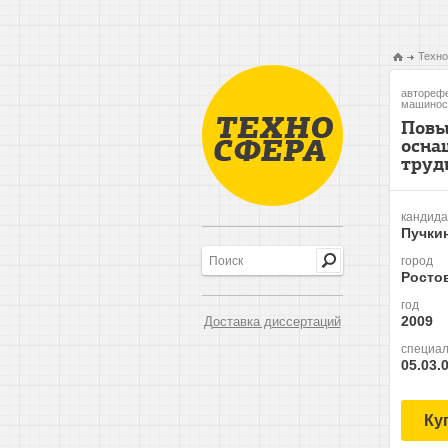
Техно
авторефе
машиност
Повы
осна
труд
кандида
Пучки
город
Росто
год
2009
Доставка диссертаций
специал
05.03.
Ку