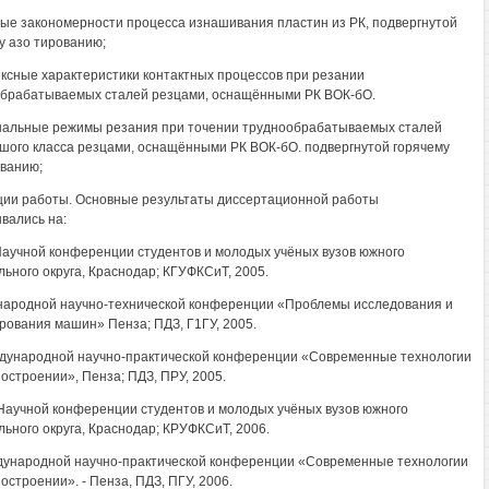
ные закономерности процесса изнашивания пластин из РК, подвергнутой
у азо тированию;
ексные характеристики контактных процессов при резании
брабатываемых сталей резцами, оснащёнными РК ВОК-бО.
нальные режимы резания при точении труднообрабатываемых сталей
шого класса резцами, оснащёнными РК ВОК-бО. подвергнутой горячему
ванию;
ии работы. Основные результаты диссертационной работы
вались на:
 Научной конференции студентов и молодых учёных вузов южного
ьного округа, Краснодар; КГУФКСиТ, 2005.
народной научно-технической конференции «Проблемы исследования и
рования машин» Пенза; ПДЗ, Г1ГУ, 2005.
ждународной научно-практической конференции «Современные технологии
остроении», Пенза; ПДЗ, ПРУ, 2005.
I Научной конференции студентов и молодых учёных вузов южного
ьного округа, Краснодар; КРУФКСиТ, 2006.
дународной научно-практической конференции «Современные технологии
остроении». - Пенза, ПДЗ, ПГУ, 2006.