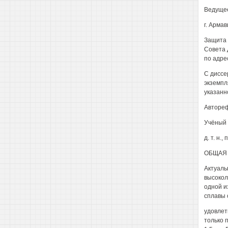
Ведуще
г. Арма
Защита 
Совета 
по адрес
С диссе
экземпл
указанн
Автореф
Учёный 
д. т. н.
ОБЩАЯ 
Актуаль
высокол
одной и
сплавы 
удовлет
только 