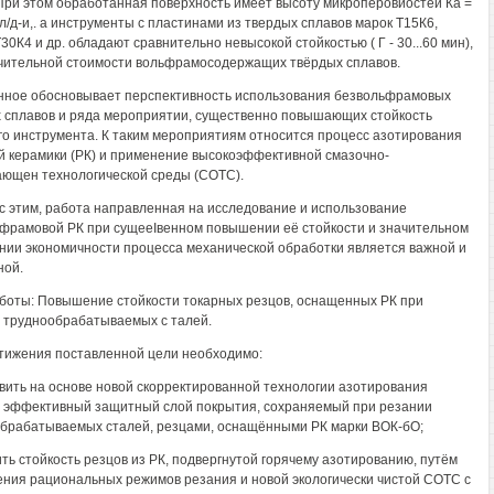
 При этом обработанная поверхность имеет высоту микроперовиостей Ка =
3 л/д-и,. а инструменты с пластинами из твердых сплавов марок Т15К6,
30К4 и др. обладают сравнительно невысокой стойкостью ( Г - 30...60 мин),
чительной стоимости вольфрамосодержащих твёрдых сплавов.
ное обосновывает перспективность использования безвольфрамовых
 сплавов и ряда мероприятии, существенно повышающих стойкость
о инструмента. К таким мероприятиям относится процесс азотирования
 керамики (РК) и применение высокоэффективной смазочно-
ющен технологической среды (СОТС).
 с этим, работа направленная на исследование и использование
фрамовой РК при сущееIвенном повышении её стойкости и значительном
нии экономичности процесса механической обработки является важной и
ной.
боты: Повышение стойкости токарных резцов, оснащенных РК при
 труднообрабатываемых с талей.
тижения поставленной цели необходимо:
овить на основе новой скорректированной технологии азотирования
 эффективный защитный слой покрытия, сохраняемый при резании
брабатываемых сталей, резцами, оснащёнными РК марки ВОК-бО;
ить стойкость резцов из РК, подвергнутой горячему азотированию, путём
ния рациональных режимов резания и новой экологически чистой СОТС с