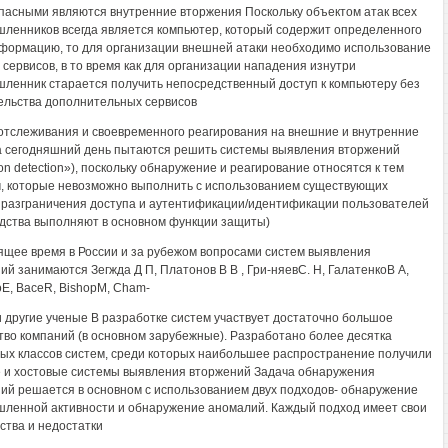
пасными являются внутренние вторжения Поскольку объектом атак всех
ленников всегда является компьютер, который содержит определенного
формацию, то для организации внешней атаки необходимо использование
 сервисов, в то время как для организации нападения изнутри
ленник старается получить непосредственный доступ к компьютеру без
льства дополнительных сервисов
отслеживания и своевременного реагирования на внешние и внутренние
а сегодняшний день пытаются решить системы выявления вторжений
ion detection»), поскольку обнаружение и реагирование относятся к тем
, которые невозможно выполнить с использованием существующих
 разграничения доступа и аутентификации/идентификации пользователей
едства выполняют в основном функции защиты)
ящее время в России и за рубежом вопросами систем выявления
ий занимаются Зегжда Д П, Платонов В В , Гри-няевС. Н, ГалатенкоВ A,
Е, BaceR, BishopМ, Cham-
 и другие ученые В разработке систем участвует достаточно большое
тво компаний (в основном зарубежные). Разработано более десятка
ых классов систем, среди которых наибольшее распространение получили
 и хостовые системы выявления вторжений Задача обнаружения
ий решается в основном с использованием двух подходов- обнаружение
ленной активности и обнаружение аномалий. Каждый подход имеет свои
ства и недостатки