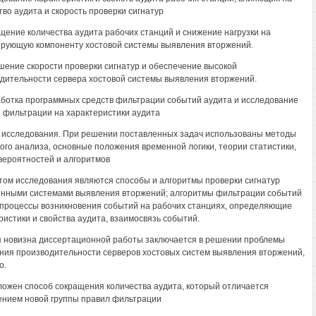
тво аудита и скорость проверки сигнатур
щение количества аудита рабочих станций и снижение нагрузки на
рующую компоненту хостовой системы выявления вторжений.
шение скорости проверки сигнатур и обеспечение высокой
дительности сервера хостовой системы выявления вторжений.
аботка программных средств фильтрации событий аудита и исследование
 фильтрации на характеристики аудита
исследования. При решении поставленных задач использованы методы
ого анализа, основные положения временной логики, теории статистики,
вероятностей и алгоритмов
ом исследования являются способы и алгоритмы проверки сигнатур
нными системами выявления вторжений; алгоритмы фильтрации событий
 процессы возникновения событий на рабочих станциях, определяющие
ристики и свойства аудита, взаимосвязь событий.
 новизна диссертационной работы заключается в решении проблемы
ия производительности серверов хостовых систем выявления вторжений,
о.
ложен способ сокращения количества аудита, который отличается
нием новой группы правил фильтрации