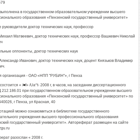
579
выполнена в государственном образовательном учреждении высшего
ионального образования «Пензенский государственный университет»
 руководители доктор технических наук, профессор
Михаил Матвеевич, доктор технических наук, профессор Вашкевич Николай
ич
ьные оппоненты, доктор технических наук
Александр Иванович, доктор технических наук, доцент Князьков Владимир
ич.
 организация - ОАО «НПП "РУБИН"», г Пенза
остоится « /■f» /Ua^t- 2008 г, в часов, на заседании диссертационного
Д 212.186.01 при государственном образовательном учреждении высшего
ионального образования «Пензенский государственный университет» по
40026, г Пенза, ул Красная, 40
ртацией можно ознакомиться в библиотеке государственного
ательного учреждения высшего профессионального образования
ский государственный университет». Автореферат размещен на сайте
gu.ru
ерат разослан « 2008 г.