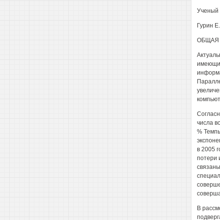
Ученый 
Гурин Е.
ОБЩАЯ 
Актуаль
имеющих
информа
Паралле
увеличе
компью
Согласн
числа в
% Темпы
экспоне
в 2005 
потери 
связаны
специал
соверше
соверша
В рассм
подверг