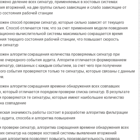
ожено деление всех сигнатур, применяемых в хостовых системах
ия вторжений, на две группы сильно зависящие и слабо зависящие от
о состояния рабочей станции
ожен способ проверки сигнатур, которые сильно зависят от текущего
ия. Способ отличается тем, что за счет применения модели поведения
ционно-вычислительной системы максимально сокращается время
ния текущего состояния рабочей станции, что повышает скорость
и сигнатур
ожен алгоритм сокращения количества проверяемых сигнатур при
ке очередного события аудита. Алгоритм отличается формированием
сигнатур, связанных с каждым событием, за счет чего при получении
ого события проверяются только те сигнатуры, которые связаны с данным
м.
ожен алгоритм сокращения времени обнаружения всех совпавших
р, который отличается порядком проверки списка сигнатур. В результате
 проверяются те сигнатуры, которые имеют наибольшее количество
на совпадение
еская значимость работы состоит в разработке алгоритма фильтрации
 аудита, способа и алгоритма повышения
и проверки сигнатур, алгоритма сокращения времени обнаружения всех
их сигнатур на сервере хостовой системы выявления вторжений
ция алгоритмов позволяет повысить производительность сервера