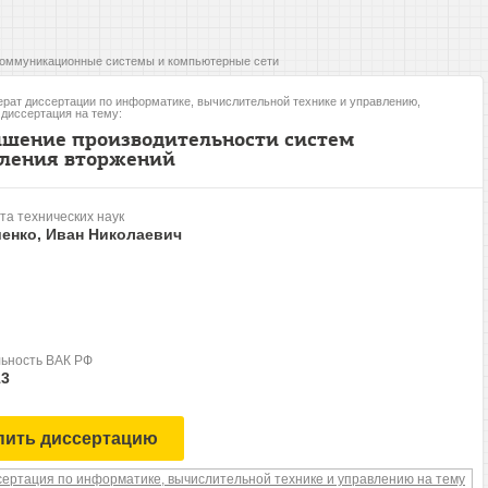
оммуникационные системы и компьютерные сети
рат диссертации по информатике, вычислительной технике и управлению,
, диссертация на тему:
шение производительности систем
ления вторжений
та технических наук
енко, Иван Николаевич
ьность ВАК РФ
13
пить диссертацию