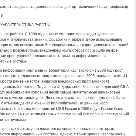
секретарь диссертационного совета доктор технических наук, профессор
 И.
ХАРАКТЕРИСТИКА РАБОТЫ
ность работы. С 1990 года в мире ежегодно происходит удвоение
ся у человечества знаний. Обработка и эффективное использование
ции стало невозможным без современных информационных технологий
льно с повсеместным внедрением компьютеров произошло резкое
ние преступлений, связанных с атаками на информационные
терные системы
о информации компании «Лаборатория Касперского» в 2006 году рост
сех новых вредоносных программ по сравнению с 2005 годом составил 41
 роста ранее не встречающихся вредоносных программ носят
нциальный характер По данным Федерального бюро расследований США,
году американские компании несли самые значительные финансовые
из-за компьютерных угроз Две трети компьютерных преступлений были
 с отъемом денег у конечных пользователей По данным бюро
ьных технических мероприятий МВД России в 2006 году в России было
но более 14 тыс. компьютерных преступлений Все больше преступлений
ется группами
отренных фактах упор делается на внешние нападения, которым
аются информационные системы, однако, с точки зрения безопасности,