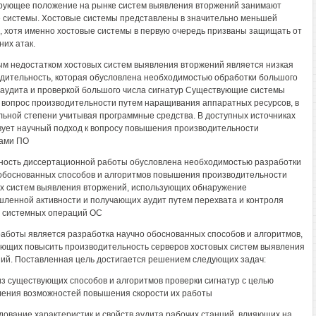
ующее положение на рынке систем выявления вторжений занимают
 системы. Хостовые системы представлены в значительно меньшей
, хотя именно хостовые системы в первую очередь призваны защищать от
них атак.
м недостатком хостовых систем выявления вторжений является низкая
дительность, которая обусловлена необходимостью обработки большого
аудита и проверкой большого числа сигнатур Существующие системы
вопрос производительности путем наращивания аппаратных ресурсов, в
ьной степени учитывая программные средства. В доступных источниках
вует научный подход к вопросу повышения производительности
ами ПО
ность диссертационной работы обусловлена необходимостью разработки
обоснованных способов и алгоритмов повышения производительности
х систем выявления вторжений, использующих обнаружение
ленной активности и получающих аудит путем перехвата и контроля
 системных операций ОС
аботы является разработка научно обоснованных способов и алгоритмов,
ющих повысить производительность серверов хостовых систем выявления
ий. Поставленная цель достигается решением следующих задач:
из существующих способов и алгоритмов проверки сигнатур с целью
ения возможностей повышения скорости их работы
дование характеристик и свойств аудита рабочих станций, влияющих на