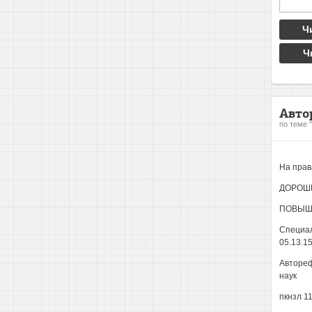
Ч
Ч
Авто
по теме 
На прав
ДОРОШЕ
ПОВЫШ
Специал
05.13.1
Автореф
наук
пкнзл 1