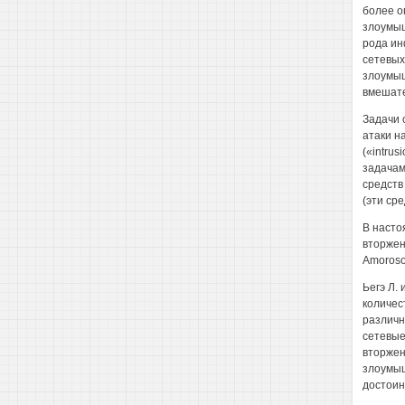
более о
злоумыш
рода ин
сетевых
злоумыш
вмешате
Задачи 
атаки н
(«intrus
задачам
средств
(эти ср
В насто
вторжен
Amoroso
Ьегэ Л.
количес
различн
сетевые
вторжен
злоумыш
достоин