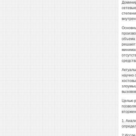
Доминир
сетевые
степени
внутрен
Основны
произво
объема 
решают 
минимал
отсутст
средств
Актуаль
научно 
хостовы
злоумыш
вызовов
Целью р
позволя
вторжен
1. Анал
определ
2 Иссле