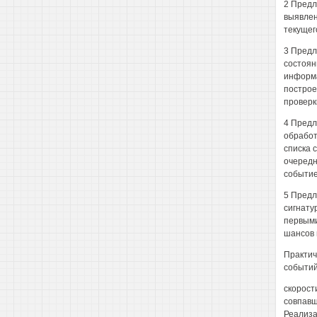
2 Предл
выявлен
текущег
3 Предл
состоян
информа
построе
проверк
4 Предл
обработ
списка 
очередн
событие
5 Предл
сигнату
первыми
шансов 
Практич
событий
скорост
совпавш
Реализа