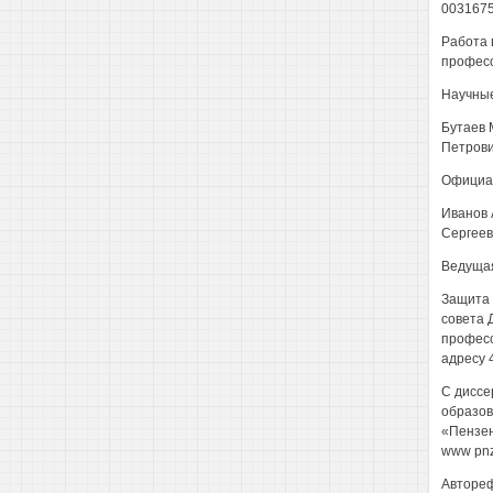
003167
Работа 
професс
Научные
Бутаев 
Петров
Официал
Иванов 
Сергеев
Ведущая
Защита с
совета 
професс
адресу 4
С диссе
образов
«Пензен
www pnz
Автореф