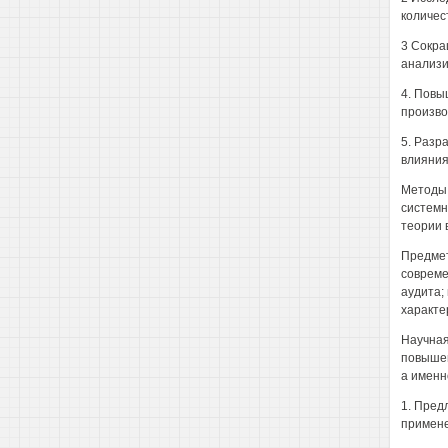
количес
3 Сокра
анализи
4. Повы
произво
5. Разр
влияния
Методы 
системн
теории 
Предмет
совреме
аудита;
характе
Научная
повышен
а именн
1. Пред
примене