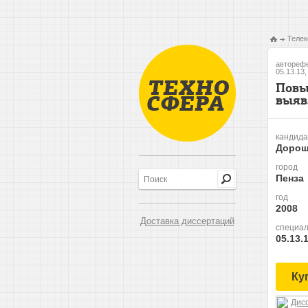
Телек
авторефе
05.13.13
Повы
выяв
кандида
Дорош
город
Пенза
год
2008
Доставка диссертаций
специал
05.13.
Ку