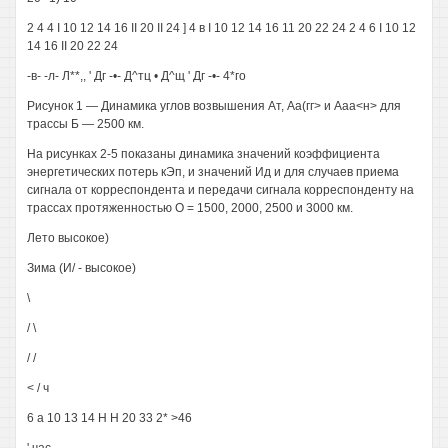
2 4 4 I 10 12 14 16 II 20 II 24 ] 4 в I 10 12 14 16 11 20 22 24 2 4 6 I 10 12
14 16 II 20 22 24
-в- -л- Л**,, ' Дг -•- Д^тц • Д^щ ' Дг -•- 4*го
Рисунок 1 — Динамика углов возвышения Ат, Аа(гг> и Ааа<н> для
трассы Б — 2500 км.
На рисунках 2-5 показаны динамика значений коэффициента
энергетических потерь кЭп, и значений Ид и для случаев приема
сигнала от корреспондента и передачи сигнала корреспонденту на
трассах протяженностью О = 1500, 2000, 2500 и 3000 км.
Лето высокое)
Зима (И/ - высокое)
\
/ \
/ /
< / ч
6 а 10 13 14 Н Н 20 33 2* >46