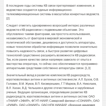
В последние годы системы КВ связи претерпевают изменения, в
ведомствах создаются единые информационно-
телекоммуникационные системы в масштабах конкретных ведомств.
[2]
Следует отметить одновременно возросший интерес различных
ведомств к КВ радиосвязи с подвижными объектами. Это
обусловлено такими факторами, как простота использования,
независимость от факторов в мировой экономической и
политической обстановке, дешевизна и доступность аппаратуры,
новые технологии обработки информации позволили значительно
повысить надежность связи, а быстрое развитие цифровых
технологий существенно расширить возможности КВ радиосвязи.
Так, если ранее качество связи напрямую зависело от опыта и
мастерства оператора, то сейчас оно обеспечивается программно-
аппаратными средствами собственно аппаратуры связи. [1,3]
Значительный вклад в развитие комплексов КВ радиосредств,
коротковолновых антенн и антенных систем внесли: А.Л. Бузов, О.В.
Головин, В.М. Жуков, В.П. Кисмерешкин, Г.Т Марков, В.А. Николаев,
В.Л. Хазан, В.Д. Челышев и другие отечественные и зарубежные
ученые. Ведущие организации, определившие развитие КВ
радиосредств, коротковолновых антенн и антенных систем: ОАО
«ТНИИР «ЭФИР», ФГУП НИИР, Самарский филиал «СОНИИР», ОАО
«РИМР», ОАО «ОНИИП», ОАО НПК НИИДАР, «Военная академия