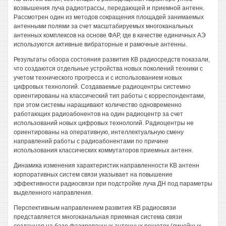
возвышения луча радиотрассы, передающей и приемной антенн.
Рассмотрен один из методов сокращения площадей занимаемых
антенными полями за счет масштабируемых многоканальных
антенных комплексов на основе ФАР, где в качестве единичных АЭ
используются активные вибраторные и рамочные антенны.
Результаты обзора состояния развития КВ радиосредств показали,
что создаются отдельные устройства новых поколений техники с
учетом технического прогресса и с использованием новых
цифровых технологий. Создаваемые радиоцентры системно
ориентированы на классический тип работы с корреспондентами,
при этом системы наращивают количество одновременно
работающих радиоабонентов на один радиоцентр за счет
использований новых цифровых технологий. Радиоцентры не
ориентированы на оперативную, интеллектуальную смену
направлений работы с радиоабонентами по причине
использования классических коммутаторов приемных антенн.
Динамика изменения характеристик направленности КВ антенн
корпоративных систем связи указывает на повышение
эффективности радиосвязи при подстройке луча ДН под параметры
выделенного направления.
Перспективным направлением развития КВ радиосвязи
представляется многоканальная приемная система связи