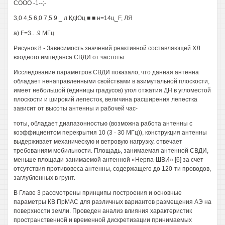
СООО -1--;-
3,0 4,5 6,0 7,5 9 _ л КдЮц ■ ■ н=14ц_F, ЛЯ
a) F=3.. .9 МГц
Рисунок 8 - Зависимость значений реактивной составляющей ХЛ
входного импеданса СВДИ от частоты
Исследование параметров СВДИ показало, что данная антенна
обладает ненаправленными свойствами в азимутальной плоскости,
имеет небольшой (единицы градусов) угол отжатия ДН в угломестой
плоскости и широкий лепесток, величина расширения лепестка
зависит от высоты антенны и рабочей час-
тоты, обладает диапазонностью (возможна работа антенны с
коэффициентом перекрытия 10 (3 - 30 МГц)), конструкция антенны
выдерживает механическую и ветровую нагрузку, отвечает
требованиям мобильности. Площадь, занимаемая антенной СВДИ,
меньше площади занимаемой антенной «Нерпа-ШВИ» [6] за счет
отсутствия противовеса антенны, содержащего до 120-ти проводов,
заглубленных в грунт.
В Главе 3 рассмотрены принципы построения и основные
параметры КВ ПрМАС для различных вариантов размещения АЭ на
поверхности земли. Проведен анализ влияния характеристик
пространственной и временной дискретизации принимаемых