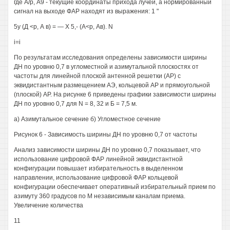
где А/р, А9 - текущие координаты прихода лучей, а нормированный
сигнал на выходе ФАР находят из выражения: 1 "
5у (Д <р, А в) = — X 5,- (А<р, Ав). N
i=i
По результатам исследования определены зависимости ширины
ДН по уровню 0,7 в угломестной и азимутальной плоскостях от
частоты для линейной плоской антенной решетки (АР) с
эквидистантным размещением АЭ, кольцевой АР и прямоугольной
(плоской) АР. На рисунке 6 приведены графики зависимости ширины
ДН по уровню 0,7 для N = 8, 32 и Б = 7,5 м.
а) Азимутальное сечение б) Угломестное сечение
Рисунок 6 - Зависимость ширины ДН по уровню 0,7 от частоты
Анализ зависимости ширины ДН по уровню 0,7 показывает, что
использование цифровой ФАР линейной эквидистантной
конфигурации повышает избирательность в выделенном
направлении, использование цифровой ФАР кольцевой
конфигурации обеспечивает оперативный избирательный прием по
азимуту 360 градусов по М независимым каналам приема.
Увеличение количества
11