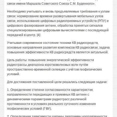
связи имени Маршала Советского Союза С.М. Буденного».
Необходимо учитывать и вновь предъявляемые требования к узлам
связи: нормирование времени развертывания мобильных узлов
связи, использование цифровых радиоприемных устройств (РПУ) и
цифрового фазирования антенн, обработка принятых сигналов
специализированными цифровыми вычислителями с последующей
передачей в центр. [4]
Учитывая современное состояние техники КВ радиосредств,
основные направления развития комплексов КВ радиосвязи, задача
повышения эффективности КВ радиосредств является актуальной.
Цель работы: повышение энергетической эффективности
радиотрассы диапазона коротковолновых волн путём
пространственно-временной селекции с учётом геофизических
условий.
Для достижения поставленной цели решались следующие задачи:
1. Определение степени согласованности характеристик
направленности передающих и приемных КВ антенн с
динамическими параметрами радиотрасс различной
протяженности в условиях реального суточного изменения
геофизических условий (ГФУ).
2. Определение зависимости ширины диаграммы направленности