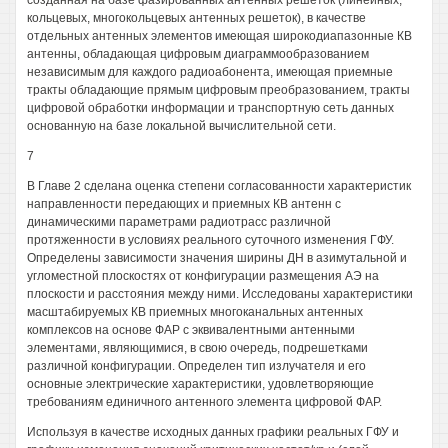
созданная на базе фазированных антенных решеток (линейных,
кольцевых, многокольцевых антенных решеток), в качестве
отдельных антенных элементов имеющая широкодиапазонные КВ
антенны, обладающая цифровым диаграммообразованием
независимым для каждого радиоабонента, имеющая приемные
тракты обладающие прямым цифровым преобразованием, тракты
цифровой обработки информации и транспортную сеть данных
основанную на базе локальной вычислительной сети.
7
В Главе 2 сделана оценка степени согласованности характеристик
направленности передающих и приемных КВ антенн с
динамическими параметрами радиотрасс различной
протяженности в условиях реального суточного изменения ГФУ.
Определены зависимости значения ширины ДН в азимутальной и
угломестной плоскостях от конфигурации размещения АЭ на
плоскости и расстояния между ними. Исследованы характеристики
масштабируемых КВ приемных многоканальных антенных
комплексов на основе ФАР с эквивалентными антенными
элементами, являющимися, в свою очередь, подрешетками
различной конфигурации. Определен тип излучателя и его
основные электрические характеристики, удовлетворяющие
требованиям единичного антенного элемента цифровой ФАР.
Используя в качестве исходных данных графики реальных ГФУ и