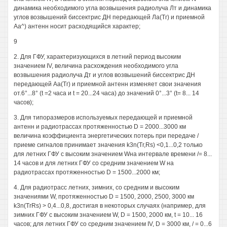
динамика необходимого угла возвышения радиолуча Лт и динамика
углов возвышений биссектрис ДН передающей Ла(Тг) и приемной
Аа^) антенн носит расходящийся характер;
9
2. Для ГФУ, характеризующихся в летний период высоким
значением IV, величина расхождения необходимого угла
возвышения радиолуча Дт и углов возвышений биссектрис ДН
передающей Аа(Тг) и приемной антенн изменяет свои значения
от.6°...8° (t =2 часа и t = 20...24 часа) до значений 0°...3° (t= 8... 14
часов);
3. Для типоразмеров используемых передающей и приемной
антенн и радиотрассах протяженностью D = 2000...3000 км
величина коэффициента энергетических потерь при передаче /
приеме сигналов принимает значения k3n(Tr,Rs) <0,1...0,2 только
для летних ГФУ с высоким значением Wна интервале времени /= 8...
14 часов и для летних ГФУ со средним значением W на
радиотрассах протяженностью D = 1500...2000 км;
4. Для радиотрасс летних, зимних, со средним и высоким
значениями W, протяженностью D = 1500, 2000, 2500, 3000 км
k3n(TrRs) > 0,4...0,8, достигая в некоторых случаях (например, для
зимних ГФУ с высоким значением W, D = 1500, 2000 км, t = 10... 16
часов; для летних ГФУ со средним значением IV, D = 3000 км, / = 0...6