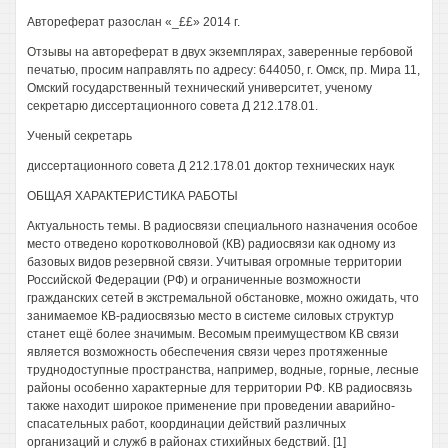
Автореферат разослан «_££» 2014 г.
Отзывы на автореферат в двух экземплярах, заверенные гербовой
печатью, просим направлять по адресу: 644050, г. Омск, пр. Мира 11,
Омский государственный технический университет, ученому
секретарю диссертационного совета Д 212.178.01.
Ученый секретарь
диссертационного совета Д 212.178.01 доктор технических наук
ОБЩАЯ ХАРАКТЕРИСТИКА РАБОТЫ
Актуальность темы. В радиосвязи специального назначения особое
место отведено коротковолновой (КВ) радиосвязи как одному из
базовых видов резервной связи. Учитывая огромные территории
Российской Федерации (РФ) и ограниченные возможности
гражданских сетей в экстремальной обстановке, можно ожидать, что
занимаемое КВ-радиосвязью место в системе силовых структур
станет ещё более значимым. Весомым преимуществом КВ связи
является возможность обеспечения связи через протяженные
труднодоступные пространства, например, водные, горные, лесные
районы особенно характерные для территории РФ. КВ радиосвязь
также находит широкое применение при проведении аварийно-
спасательных работ, координации действий различных
организаций и служб в районах стихийных бедствий. [1]