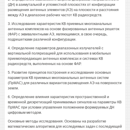
(ДН) в азимутальной и угломестной плоскостях от конфигурации
размещения антенных элементов (АЭ) на плоскости и расстояния
между АЭ в диапазоне рабочих частот КВ радиосредств.
3. Исследование характеристик КВ приемных многоканальных
антенных комплексов на основе фазированных антенных решеток
(ФАР) с эквивалентными АЭ, являющимися, в свою очередь,
подрешетками различной конфигурации.
4. Определение параметров диапазонных излучателей с
вертикальной поляризацией для использования в мобильных
приемопередающих антенных комплексах и системах КВ
радиосредств, выполненных на основе ФАР.
5. Развитие принципов построения и исследование основных
параметров КВ приемных многоканальных антенных систем
(ПрМАС) для различных вариантов размещения АЭ на поверхности
земли.
6. Определение влияния характеристик пространственной и
временной дискретизаций принимаемых сигналов на параметры КВ
ПрМАС при условии управления положением формируемых ДН
цифровым методом.
Основные методы исследования. Основаны на разработке
математических алгоритмов для исследуемых задач с последующей