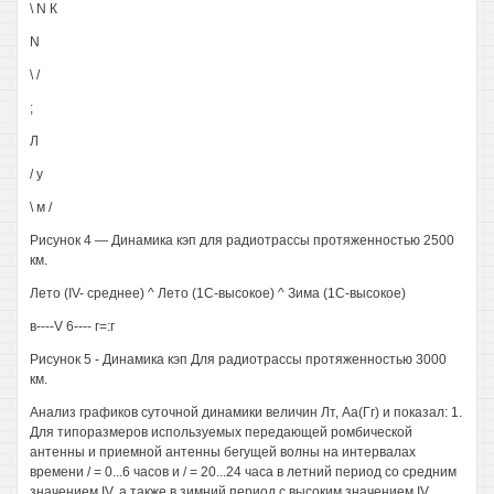
\ N К
N
\ /
;
Л
/ у
\ м /
Рисунок 4 — Динамика кэп для радиотрассы протяженностью 2500
км.
Лето (IV- среднее) ^ Лето (1С-высокое) ^ Зима (1С-высокое)
в----V 6---- г=:г
Рисунок 5 - Динамика кэп Для радиотрассы протяженностью 3000
км.
Анализ графиков суточной динамики величин Лт, Аа(Гг) и показал: 1.
Для типоразмеров используемых передающей ромбической
антенны и приемной антенны бегущей волны на интервалах
времени / = 0...6 часов и / = 20...24 часа в летний период со средним
значением IV, а также в зимний период с высоким значением IV