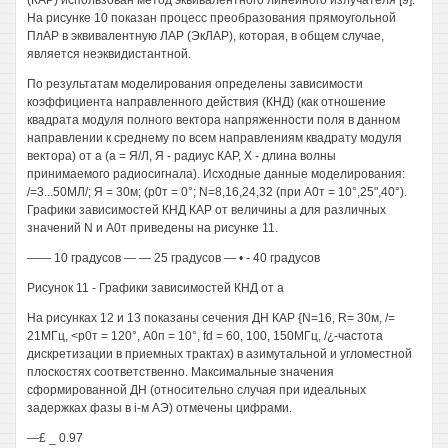
(КАР) использован метод эквивалентного линейного излучателя [9].
На рисунке 10 показан процесс преобразования прямоугольной
ПлАР в эквивалентную ЛАР (ЭкЛАР), которая, в общем случае,
является неэквидистантной.
По результатам моделирования определены зависимости
коэффициента направленного действия (КНД) (как отношение
квадрата модуля полного вектора напряженности поля в данном
направлении к среднему по всем направлениям квадрату модуля
вектора) от а (а = Я/Л, Я - радиус КАР, X - длина волны
принимаемого радиосигнала). Исходные данные моделирования:
/=3...50МЛ/; Я = 30м; (р0т = 0°; N=8,16,24,32 (при А0т = 10°,25",40°).
Графики зависимостей КНД КАР от величины а для различных
значений N и А0т приведены на рисунке 11.
—— 10 градусов — — 25 градусов — • - 40 градусов
Рисунок 11 - Графики зависимостей КНД от а
На рисунках 12 и 13 показаны сечения ДН КАР {N=16, R= 30м, /=
21МГц, <р0т = 120°, А0п = 10°, fd = 60, 100, 150МГц, /¿-частота
дискретизации в приемных трактах) в азимутальной и угломестной
плоскостях соответственно. Максимальные значения
сформированной ДН (относительно случая при идеальных
задержках фазы в i-м АЭ) отмечены цифрами.
—£ _ 0.97