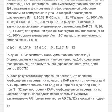
лепестка ДН КАР (нормированного к максимуму главного лепестка
ДН с идеальным фазированием), сформированной цифровым
способом, от азимутального угла на который производится
фазирование (N = 8, 16,32; R~30m, fsm = 21 МГц, (рот = 0...360", Л0т
= 10°, fó = 60, 100, 150, 200 МГц). Т.о. на рисунке 14 отражена
зависимость снижения энергетического потенциала КАР (N = 8, 16,
32, R = 30m) при движении луча ДН в азимутальной плоскости (<Рот
- 0...360") с углом возвышения Лот = 10° на частоте принимаемого
сигнала fsm = 21 МГц.
в) (р0т = 0...15", N = 24 г) (р0т = 0... 11,25°, N = 32
Рисунок 14 - Зависимости максимума главного лепестка ДН
(нормированные к максимуму главного лепестка ДН с идеальным
фазированием), от азимутального (сфазированного) угла, один
сектор (3607N)
Анализ результатов моделирования показал, что величина
коэффициента перекрытия по частоте КАР зависит от количества N
АЭ и принимает значения от Ке„g =1,31 при N = 8 до Keng =10,36
при N = 32, при построении КАР с коэффициентом перекрытия по
частоте Keng>10 необходимо использовать как минимум
двухкольцевую АР, причем количество АЭ (N¡,N2) в каждой из подре-
17