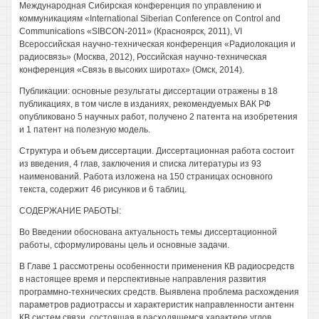
Международная Сибирская конференция по управлению и
коммуникациям «International Siberian Conference on Control and
Communications «SIBCON-2011» (Красноярск, 2011), VI
Всероссийская научно-техническая конференция «Радиолокация и
радиосвязь» (Москва, 2012), Российская научно-техническая
конференция «Связь в высоких широтах» (Омск, 2014).
Публикации: основные результаты диссертации отражены в 18
публикациях, в том числе в изданиях, рекомендуемых ВАК РФ
опубликовано 5 научных работ, получено 2 патента на изобретения
и 1 патент на полезную модель.
Структура и объем диссертации. Диссертационная работа состоит
из введения, 4 глав, заключения и списка литературы из 93
наименований. Работа изложена на 150 страницах основного
текста, содержит 46 рисунков и 6 таблиц.
СОДЕРЖАНИЕ РАБОТЫ:
Во Введении обоснована актуальность темы диссертационной
работы, сформулированы цель и основные задачи.
В Главе 1 рассмотрены особенности применения КВ радиосредств
в настоящее время и перспективные направления развития
программно-технических средств. Выявлена проблема расхождения
параметров радиотрассы и характеристик направленности антенн
КВ систем связи, состоящая в расходящемся характере углов