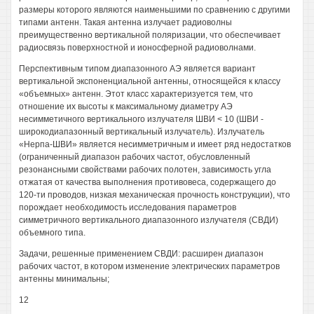
размеры которого являются наименьшими по сравнению с другими
типами антенн. Такая антенна излучает радиоволны
преимущественно вертикальной поляризации, что обеспечивает
радиосвязь поверхностной и ионосферной радиоволнами.
Перспективным типом диапазонного АЭ является вариант
вертикальной экспоненциальной антенны, относящейся к классу
«объемных» антенн. Этот класс характеризуется тем, что
отношение их высоты к максимальному диаметру АЭ
несимметичного вертикального излучателя ШВИ < 10 (ШВИ -
широкодиапазонный вертикальный излучатель). Излучатель
«Нерпа-ШВИ» является несимметричным и имеет ряд недостатков
(ограниченный диапазон рабочих частот, обусловленный
резонансными свойствами рабочих полотен, зависимость угла
отжатая от качества выполнения противовеса, содержащего до
120-ти проводов, низкая механическая прочность конструкции), что
порождает необходимость исследования параметров
симметричного вертикального диапазонного излучателя (СВДИ)
объемного типа.
Задачи, решенные применением СВДИ: расширен диапазон
рабочих частот, в котором изменение электрических параметров
антенны минимальны;
12