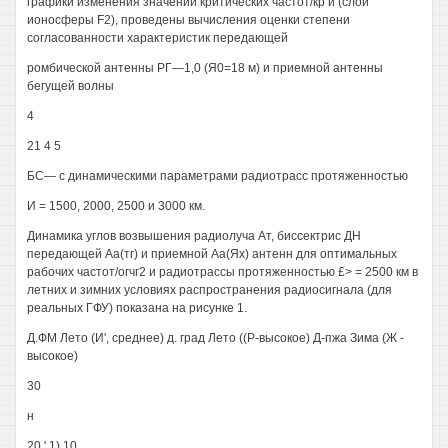
графики изменения значений критических частот/кр и (слой
ионосферы F2), проведены вычисления оценки степени
согласованности характеристик передающей
ромбической антенны РГ—1,0 (Я0=18 м) и приемной антенны
бегущей волны
4
21 4 5
БС— с динамическими параметрами радиотрасс протяженностью
И = 1500, 2000, 2500 и 3000 км.
Динамика углов возвышения радиолуча Ат, биссектрис ДН
передающей Аа(тг) и приемной Аа(Ях) антенн для оптимальных
рабочих частот/огчг2 и радиотрассы протяженностью £> = 2500 км в
летних и зимних условиях распространения радиосигнала (для
реальных ГФУ) показана на рисунке 1.
Д.ФМ Лето (И', среднее) д. град Лето ((Р-высокое) Д-пжа Зима (Ж -
высокое)
30
н
20 ' 1) 10