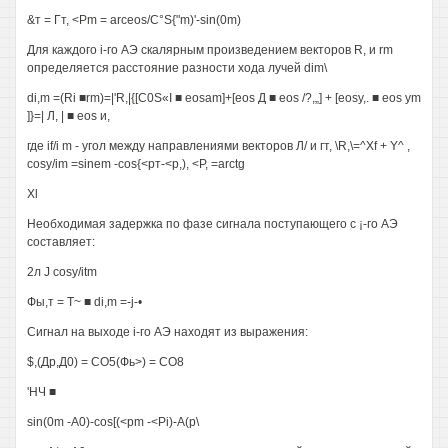
&т = Гт, <Pm = arceos/C°S{"m)'-sin(0m)
Для каждого i-го АЭ скалярным произведением векторов R, и rm
определяется расстояние разности хода лучей dim\
di,m =(Ri ■rm)=|'R,|{[C0S«I ■ eosam]+[eos Д ■ eos /?,„] + [eosy,. ■ eos ym
]}=| Л, | ■ eos и,
где if/i m - угол между направлениями векторов Л/ и гт, \R,\=^Xf + Y^ ,
cosy/im =sinem -cos{<рт-<р,), <P, =arctg
Xl
Необходимая задержка по фазе сигнала поступающего с ¡-го АЭ
составляет:
2л J cosy/itm
Фы,т = T~ ■ di,m =-j-•
Сигнал на выходе i-го АЭ находят из выражения:
$,(Др,Д0) = СО5(Фь>) = СО8
'НЧ ■
sin(0m -A0)-cos[(<pm -<Pi)-A(p\