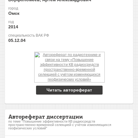
город
Омск
год
2014
специальность ВАК РФ
05.12.04
Читать автореферат
Автореферат диссертации
по теме "Повышение эффективности КВ радиосредств
пространственно-временной селекцией с учётом изменяющихся
геофизических условий"