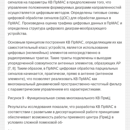
сигналов на параметры КВ ПрМАС в предположении того, что
управление положением формируемых диаграмм направленностей
осуществляется цифровым методом. Определены типовые схемы
цифровой обработки сигналов (ЦОС) для обработки данных в
ПрМАС. Произведена оценка трафика цифровых данных в ПрМАС и
определена структура цифрового диаграм-мообразующего
устройства.
Основным принципом построения КВ ПрМАС, определяющим их как
самостоятельный класс устройств, является использование
цифровых (нелинейных) элементов непосредственно в
радиоприемных трактах. Такие тракты подключены к выходам
упорядоченной совокупности антенных элементов, образующих АР
[7, 8]. Таким образом, в ПрМАС цифровая обработка парциальных
сигналов начинается, практически, прямо в антенне (антенном
элементе), что позволяет реализовать КВ ПрМАС как
многоканальный динамический пространственно-частотный фильтр
с параметрическим управлением его характеристиками.
Рисунок 9 - Функциональная схема многоканального КВ ПрмЦ
Результаты исследования показали, что разработка КВ ПрМАС в
соответствии с развитыми в диссертационной работе принципами
обеспечивает возможность работы приемного центра (ПрмЦ) в
условиях сложной помеховой об-