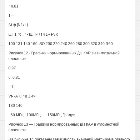
* 0.81
1—
At ф [f\ fix Ц-
щ i 1 :fc= I' - Щ I I-' \ t ч 1» Pv d
100 131 140 160 ISO 200 220 240 260 280 300 320 340 Э60
Рисунок 12 - Графики нормированных ДН КАР в азимутальной
плоскости
0.97
u. 0.81
—i
Vt- -A К i* q 1 4>
130 140
- 60 МГц - 100МГц ---- 150МГц Градус
Рисунок 13 — Графики нормированных ДН КАР в угломестной
плоскости
На рисунке 14 показаны зависимости значений максимума главного