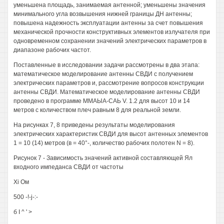
уменьшена площадь, занимаемая антенной; уменьшены значения
минимального угла возвышения нижней границы ДН антенны;
повышена надежность эксплуатации антенны за счет повышения
механической прочности конструктивных элементов излучателя при
одновременном сохранении значений электрических параметров в
диапазоне рабочих частот.
Поставленные в исследовании задачи рассмотрены в два этапа:
математическое моделирование антенны СВДИ с получением
электрических параметров и, рассмотрение вопросов конструкции
антенны СВДИ. Математическое моделирование антенны СВДИ
проведено в программе ММАЫА-САЬ V. 1.2 для высот 10 и 14
метров с количеством плеч равным 8 для реальной земли.
На рисунках 7, 8 приведены результаты моделирования
электрических характеристик СВДИ для высот антенных элементов
1 = 10 (14) метров (в = 40°-, количество рабочих полотен N = 8).
Рисунок 7 - Зависимость значений активной составляющей Ял
входного импеданса СВДИ от частоты
Xi Ом
500 -!-j-:-
б I ^ ' >