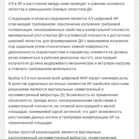
АЭ в АР и расстояния между ними приводит к сужению основного
лепестка и уменьшению боковых лепестков ДН.
Следующим этапом исследования является АЭ цифровой АР,
отвечающий требованиям: обеспечение излучения требуемой
поляризации, ненаправленные свойства в азимутальной плоскости,
минимальный угол отжатая ДН в угломесгой плоскости и достаточно
широкий лепесток, для формирования ДН с максимумом излучения
под заданным углом относительно земной поверхности,
диапазонность (характеристики и параметры элемента не должны
резко изменяться в рабочем диапазоне частот), конструкция
излучателя должна выдерживать механическую и ветровую нагрузку
и отвечать требованиям мобильности.
Выбор АЭ в построении всей цифровой ФАР играет ключевую роль.
В качестве единичных антенных элементов АР наиболее простыми
решениями являются вертикальные симметричный и
несимметричный вибраторы [5]. Возможность их применения
объясняется, прежде всего, ненаправленными свойствами в
азимутальной плоскости, не сложной конструкцией и малой
площадью, занимаемой одной антенной, что даёт возможность
расстановки данных антенн в требуемую конфигурацию АР на
ограниченной площадке.
Более простой реализацией, является вертикально
расположенный несимметричный вибратор, геометрические