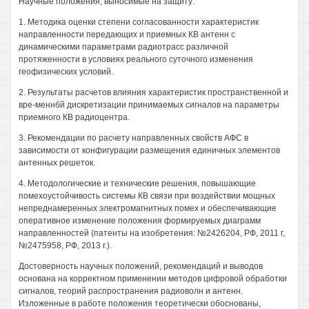
Научные положения, выносимые на защиту:
1. Методика оценки степени согласованности характеристик
направленности передающих и приемных КВ антенн с
динамическими параметрами радиотрасс различной
протяженности в условиях реального суточного изменения
геофизических условий.
2. Результаты расчетов влияния характеристик пространственной и
вре-меннбй дискретизации принимаемых сигналов на параметры
приемного КВ радиоцентра.
3. Рекомендации по расчету направленных свойств АФС в
зависимости от конфигурации размещения единичных элементов
антенных решеток.
4. Методологические и технические решения, повышающие
помехоустойчивость системы КВ связи при воздействии мощных
непреднамеренных электромагнитных помех и обеспечивающие
оперативное изменение положения формируемых диаграмм
направленностей (патенты на изобретения: №2426204, РФ, 2011 г,
№2475958, РФ, 2013 г.).
Достоверность научных положений, рекомендаций и выводов
основана на корректном применении методов цифровой обработки
сигналов, теорий распространения радиоволн и антенн.
Изложенные в работе положения теоретически обоснованы,