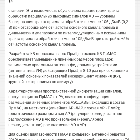
14
становки. Эта возможность обусловлена параметрами тракта
обработки парциальных выходных сигналов АЭ — уровнем
блокирования тракта приема и обработки не менее 106 дБмкВ (0,2
В) при отстройке ±5% от частоты основного канала приема и
динамическим диапазоном по интермодуляционным искажениям
тракта приема и обработки не менее 105дБмкВ при отстройке ±5%
от частоты основного канала приема.
Разработка КВ многоканального ПрмЦ на основе КВ ПрМАС
обеспечивает уменьшение линейных размеров площадок,
занимаемых приемными антенно-фидерными устройствами
(антенны типа УН) действующих ПрмЦ, в 8-10 раз при сохранении
значений основных показателей (коэффициент усиления (КУ),
круговой сектор приема по азимуту).
Характеристиками пространственной дискретизации сигналов,
поступающих на ПрМАС от РА, являются: конфигурация
размещения антенных элементов АЭ1...АЭЫ, входящих в состав
ПрМАС, на местности (линейная АР -ЛАР, плоская АР - ПлАР);
геометрические размеры и вид АР (регулярное эквидистантное
расположение АЭ в АР, произвольное (нерегулярное,
неэквидистантное) расположение АЭ в АР).
Для оценки диапазонности ПлАР и кольцевой антенной решетки