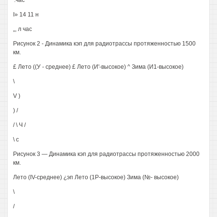
'.час
I» 14 11 н
„, л час
Рисунок 2 - Динамика кэп для радиотрассы протяженностью 1500
км.
£ Лето ((У - среднее) £ Лето (И'-высокое) ^ Зима (И1-высокое)
\
V )
) /
/ \ Ч /
\ с
Рисунок 3 — Динамика кэп для радиотрассы протяженностью 2000
км.
Лето (IV-среднее) ¿эп Лето (1Р-высокое) Зима (№- высокое)
\
/