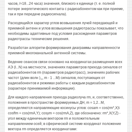
часов, /=18...24 часа) значения, близкого к единице (т. е. полной
потере энергетического контакта с радиоабонентом как при приеме,
так и при передаче радиосигнала).
Расходящийся характер углов возвышения лучей передающей и
приемной антенн и углов возвышения радиотрассы показывает, что
необходимы адаптивные под условия расхождения параметров
радиотрассы технические решения.
Разработан алгоритм формирования диаграммы направленности
приемной многоканальной антенной системы.
Ведение сеансов связи основано на координатах размещения всех
АЭ (I...N) на местности, значениях параметров прихода сигналов от
радиоабонентов rm (параметров радиотрасс), значениях рабочих
частот (длин волн ),„, m - 1 ...М) сигналов, поступающих от
радиоабонентов и режимах работы с каждым радиоабонентом
(характере принимаемой информации).
Для каждого направления прихода радиолуча rm, и, соответственно,
положения в пространстве формируемых ДН, m = 1,2...М,
определяются направляющие косинусы углов: cosam = cos(rm*,X)\
cosf!m = cos(rmA,Y); cosym = cos(rmA,Z), где обозначено: rm*,X(Y,Z) -
угол между единичным вектором rm и положительным
направлением осей; в сферической системе координат положение
вектора rm определяется координатами: