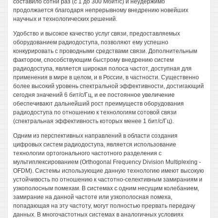
составило сотни раз (с 1 до 300 Мбит/с) и неудержимо
продолжается благодаря непрерывному внедрению новейших
научных и технологических решений.
Удобство и высокое качество услуг связи, предоставляемых
оборудованием радиодоступа, позволяют ему успешно
конкурировать с проводными средствами связи. Дополнительным
фактором, способствующим быстрому внедрению систем
радиодоступа, является широкая полоса частот, доступная для
применения в мире в целом, и в России, в частности. Существенно
более высокий уровень спектральной эффективности, достигающий
сегодня значений 6 бит/с/Гц, и ее постоянное увеличение
обеспечивают дальнейший рост преимуществ оборудования
радиодоступа по отношению к технологиям сотовой связи
(спектральная эффективность которых менее 1 бит/с/Гц).
Одним из перспективных направлений в области создания
цифровых систем радиодоступа, является использование
технологии ортогонального частотного разделения с
мультиплексированием (Orthogonal Frequency Division Multiplexing -
OFDM). Системы использующие данную технологию имеют высокую
устойчивость по отношению к частотно-селективным замираниям и
узкополосным помехам. В системах с одним несущим колебанием,
замирание на данной частоте или узкополосная помеха,
попадающая на эту частоту, могут полностью прервать передачу
данных. В многочастотных системах в аналогичных условиях