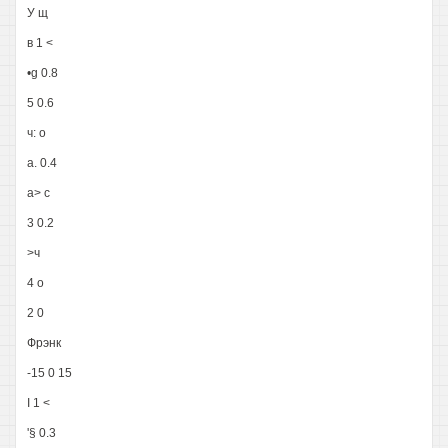
У щ
в 1 <
•g 0.8
5 0.6
ч: о
а. 0.4
а> с
3 0.2
>ч
4 о
2 0
Фрэнк
-15 0 15
I 1 <
'§ 0.3