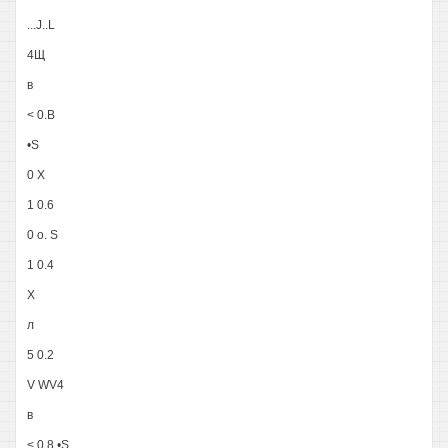
...J..L
4Щ
в
< 0.В
•S
0 X
1 0.6
0 о. S
1 0.4
X
л
5 0.2
V WV4
в
< 0.8 •S