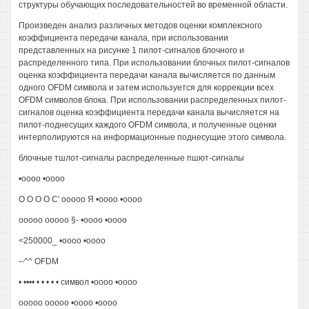
структуры обучающих последовательностей во временной области.
Произведен анализ различных методов оценки комплексного
коэффициента передачи канала, при использовании
представленных на рисунке 1 пилот-сигналов блочного и
распределенного типа. При использовании блочных пилот-сигналов
оценка коэффициента передачи канала вычисляется по данным
одного OFDM символа и затем используется для коррекции всех
OFDM символов блока. При использовании распределенных пилот-
сигналов оценка коэффициента передачи канала вычисляется на
пилот-поднесущих каждого OFDM символа, и полученные оценки
интерполируются на информационные поднесущие этого символа.
блочные тшлот-сигналы распределенные пшют-сигналы
•оооо •оооо
О О О О С' ооооо Я •оооо •оооо
ооооо ооооо §- •оооо •оооо
<250000_ •оооо •оооо
--^^ OFDM
• •••• • • • • • символ •оооо •оооо
ооооо ооооо •оооо •оооо