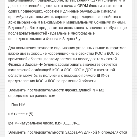
максимального правдоподобия, из выражений (1) - (4) следует, что
для эффективной оценки такта начала OFDM блока и частотного
сдвига поднесущих, короткие и длинные обучающие символы
преамбулы должны иметь хорошие корреляционные свойства с
ярко выраженным максимумом и минимальными боковыми пиками.
В данной работе предлагается использовать в качестве обучающих
последовательностей - идеальные многофазные
последовательности Фрэнка и Задова-Чу.
Для повышения точности оценивания указанных выше алгоритмов
важно иметь хорошие корреляционные свойства КОС и ДОС во
временной области, поэтому элементы последовательностей
Фрэнка и Задова-Чу будем рассматривать в качестве отсчетов
комплексной огибающей КОС и ДОС. КОС и ДОС в частотной
области могут быть получены с помощью прямого ДПФ от
представления КОС и ДОС во временной области.
Элементы последовательности Фрэнка длиной N = М2
определяются равенством:
_ Пхч-ЫМ
нМ+k ~~е > (5)
где М- натуральное число, п,к= 0,1,...,Л/-1.
Элементы последовательности Задова-Чу длиной N определяются