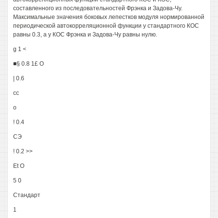
составленного из последовательностей Фрэнка и Задова-Чу.
Максимальные значения боковых лепестков модуля нормированной
периодической автокорреляционной функции у стандартного КОС
равны 0.3, а у КОС Фрэнка и Задова-Чу равны нулю.
g 1 <
■§ 0.8 1£ О
| 0.6
сс
о
! 0.4
СЭ
! 0.2 >>
Et О
5 0
Стандарт
1