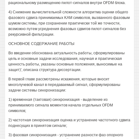
рациональному размещению пилот-сигналов внутри OFDM блока.
4) Снижение вычислительной сложности алгоритма оценки общего
фазового сдвига принимаемых KAM символов, вызванного фазовым
шумом системы, при сохранении практически той же точности,
возможно путем усреднения фазовых сдвигов пилот-сигналов без
рекурсивной фильтрации.
ОСНОВНОЕ СОДЕРЖАНИЕ РАБОТЫ
Во введении обоснована актуальность работы, сформулированы
цель и основные задачи исследования, научная и практическая
ценность работы, указаны основные положения, выносимые на
защит)', описана структура диссертации.
В первой главе рассмотрены искажения, которые вносит
многолучевой канал в передаваемый сигнал, сформулированы
задачи системы синхронизации:
1) временная (тактовая) синхронизация - выделение из
принимаемого сигнала моментов начала отдельных OFDM
символов;
2) частотная синхронизация оценка и устранение частотного сдвига
поднесущих в принятом сигнале;
3) фазовая синхронизация - устранение разности фаз опорного