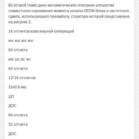
Во второй главе дано математическое описание алгоритма
совместного оценивания момента начала OFDM блока и частотного
сдвига, использующего преамбулу, структура которой представлена
на рисунке 2.
16 отсчетов комплексной огибающей
кос кос кос кос
64 отсчета
кос шс ко: ко:
64 отсчета
10*16 отсчетов
10x0.8 мкс
ЦП
ДОС
64 отсчета
32 отсчета
ДОС