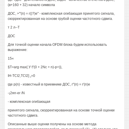
(в+160 + 32) начало символа
ДОС, >"'(п) = г()?)е" - комплексная огибающая принятого сигнала,
скорректированная на основе грубой оценки частотного сдвига.
т 2 л--Т
ДОС
Для точной оценки начала OFDM блока будем использовать
выражение:
15«
§T=arg max{ У t"(0 + 2Nc + n)-p>)},
IH-TCI2,TCI2] „=0
где p(n) - известный в приемнике ДОС, г"(п) = г'(п)е
-¡2яп-ег /N
- комплексная огибающая
принятого сигнала, скорректированная на основе точной оценки
частотного сдвига.
Описанные выше оценки получены на основе метода