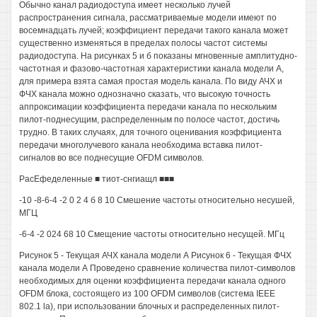
Обычно канал радиодоступа имеет несколько лучей
распространения сигнала, рассматриваемые модели имеют по
восемнадцать лучей; коэффициент передачи такого канала может
существенно изменяться в пределах полосы частот системы
радиодоступа. На рисунках 5 и б показаны мгновенные амплитудно-
частотная и фазово-частотная характеристики канала модели А,
для примера взята самая простая модель канала. По виду АЧХ и
ФЧХ канала можно однозначно сказать, что высокую точность
аппроксимации коэффициента передачи канала по нескольким
пилот-поднесущим, распределенным по полосе частот, достичь
трудно. В таких случаях, для точного оценивания коэффициента
передачи многолучевого канала необходима вставка пилот-
сигналов во все поднесущие OFDM символов.
РасЕфеделенные ■ тиот-снгиащл ■■■
-10 -8-6-4 -2 0 2 4 б 8 10 Смешение частоты относительно несушей,
МГЦ
-6-4 -2 024 68 10 Смещение частоты относительно несущей. МГц
Рисунок 5 - Текущая АЧХ канала модели А Рисунок 6 - Текущая ФЧХ
канала модели А Проведено сравнение количества пилот-символов
необходимых для оценки коэффициента передачи канала одного
OFDM блока, состоящего из 100 OFDM символов (система IEEE
802.1 la), при использовании блочных и распределенных пилот-