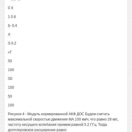
0 X
1 0.6
§- 0.4
X
S 0.2
«Г
50
100
S0
100
50
100
Рисунок 4 - Модуль нормированной АКФ ДОС Будем считать
максимальной скоростью движения МА 100 км/ч, что равно 28 м/с,
частоту несущего колебания примем равной 5.2 ГГц. Тогда
допплеровское расширение равно