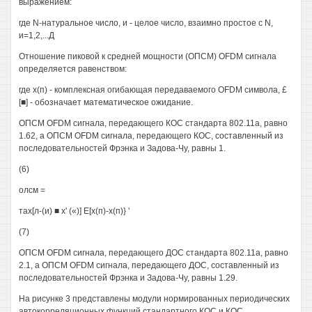
выражением:
где N-натуральное число, и - целое число, взаимно простое с N,
и=1,2,...Д
Отношение пиковой к средней мощности (ОПСМ) OFDM сигнала
определяется равенством:
где х(п) - комплексная огибающая передаваемого OFDM символа, £
[■] - обозначает математическое ожидание.
ОПСМ OFDM сигнала, передающего КОС стандарта 802.11а, равно
1.62, а ОПСМ OFDM сигнала, передающего КОС, составленный из
последовательностей Фрэнка и Задова-Чу, равны 1.
(6)
олсм =
тах[л-(и) ■ х' («)] Е[х(п)-х(п)} '
(7)
ОПСМ OFDM сигнала, передающего ДОС стандарта 802.11а, равно
2.1, а ОПСМ OFDM сигнала, передающего ДОС, составленный из
последовательностей Фрэнка и Задова-Чу, равны 1.29.
На рисунке 3 представлены модули нормированных периодических
автокорреляционных функций стандартного КОС и КОС,