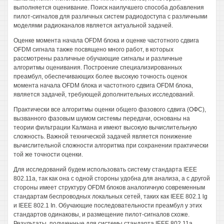
выполняется оценивание. Поиск наилучшего способа добавления
пилот-сигналов для различных систем радиодоступа с различными
моделями радиоканалов является актуальной задачей.
Оценке момента начала OFDM блока и оценке частотного сдвига
OFDM сигнала также посвящено много работ, в которых
рассмотрены различные обучающие сигналы и различные
алгоритмы оценивания. Построение специализированных
преамбул, обеспечивающих более высокую точность оценок
момента начала OFDM блока и частотного сдвига OFDM блока,
является задачей, требующей дополнительных исследований.
Практически все алгоритмы оценки общего фазового сдвига (ОФС),
вызванного фазовым шумом системы передачи, основаны на
теории фильтрации Калмана и имеют высокую вычислительную
сложность. Важной технической задачей является понижение
вычислительной сложности алгоритма при сохранении практически
той же точности оценки.
Для исследований будем использовать систему стандарта IEEE
802.11а, так как она с одной стороны удобна для анализа, а с другой
стороны имеет структуру OFDM блоков аналогичную современным
стандартам беспроводных локальных сетей, таких как IEEE 802.1 lg
и IEEE 802.1 In. Обучающие последовательности преамбул у этих
стандартов одинаковы, и размещение пилот-сигналов схоже.
Результаты, полученные для системы стандарта IEEE 802.11а,