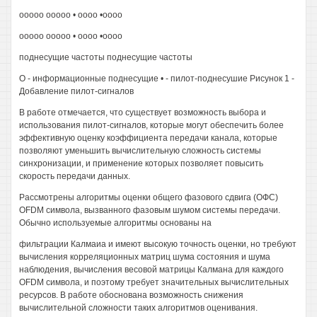
ооооо ооооо • оооо •оооо
ооооо ооооо • оооо •оооо
поднесущие частоты поднесущие частоты
О - информационные поднесущие • - пилот-поднесушие Рисунок 1 -
Добавление пилот-сигналов
В работе отмечается, что существует возможность выбора и
использования пилот-сигналов, которые могут обеспечить более
эффективную оценку коэффициента передачи канала, которые
позволяют уменьшить вычислительную сложность системы
синхронизации, и применение которых позволяет повысить
скорость передачи данных.
Рассмотрены алгоритмы оценки общего фазового сдвига (ОФС)
OFDM символа, вызванного фазовым шумом системы передачи.
Обычно используемые алгоритмы основаны на
фильтрации Калмаиа и имеют высокую точность оценки, но требуют
вычисления корреляционных матриц шума состояния и шума
наблюдения, вычисления весовой матрицы Калмана для каждого
OFDM символа, и поэтому требует значительных вычислительных
ресурсов. В работе обоснована возможность снижения
вычислительной сложности таких алгоритмов оценивания.