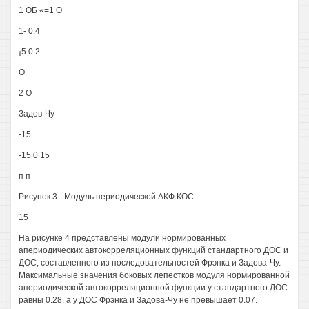
1 ОБ «=1 О
1- 0.4
¡5 0.2
О
2 О
Задов-Чу
-15
-15 0 15
п п
Рисунок 3 - Модуль периодической АКФ КОС
15
На рисунке 4 представлены модули нормированных
апериодических автокорреляционных функций стандартного ДОС и
ДОС, составленного из последовательностей Фрэнка и Задова-Чу.
Максимальные значения боковых лепестков модуля нормированной
апериодической автокорреляционной функции у стандартного ДОС
равны 0.28, а у ДОС Фрэнка и Задова-Чу не превышает 0.07.