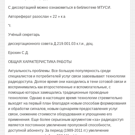
С диссертацией можно ознакомиться в библиотеке МТУСИ.
Автореферат разослан « 22 » к а
"г.
Учёный секретарь
диссертационного совета Д.219.001.03 к.т.и., доц.
Ерохин С.Д.
ОБЩАЯ ХАРАКТЕРИСТИКА РАБОТЫ
Актуальность проблемы. Все большую популярность среди
специалистов и потребителей услуг связи завоевывают технологии
радиодоступа. Долгое время они находились в тени сотовой связи и
воспринимались как второстепенные и вспомогательные, с
помощью которых замещались традиционные проводные
технологии. Однако в настоящее время технологии стремительно
выходят на первый план благодаря новым способам формирования
и обработки сигналов, новым сценариям предоставления услуг
связи, снижению стоимости оборудования и упрощению его
применения. Еще более серьезным аргументом «за» радиодоступ
является постоянное увеличение пропускной способности,
доступной абоненту. За период (1989-2011 гг.) увеличение