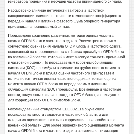
генератора приемника и несущей частоты принимаемого сигнала.
Рассмотрено влияние неточности тактовой и частотной
синхронизации, влияние неточности компенсации коэффициента
передачи канала и влияние фазового шума опорного генератора
приемника на принимаемый сигнал.
Произведено сравнение различных методов оценки момента
начала OFDM блока и частотного сдвига. Рассмотрен алгоритм
совместного оценивания начала OFDM блока и частотного сдвига,
основанный на корреляционных свойствах преамбулы OFDM блока
во временной области, который имеет высокую точность временной
и частотной оценки. По передаваемым коротким обучающим
символам (КОС) преамбулы вычисляется грубая оценка момента
начала OFDM блока и грубая оценка частотного сдвига; затем
вычисляется точная оценка частотного сдвига и точная оценка
момента начала OFDM блока по передаваемым длинным
обучающим символам (ДОС) преамбулы. Временные и частотные
оценки, полученные в начале каждого OFDM блока, используются
для коррекции всех OFDM символов блока.
Рекомендованные стандартом IEEE 802.11а обучающие
последовательности задаются в частотной области, а для
алгоритма оценивания важны их корреляционные свойства во
временной области. Для более эффективного оценивания момента
начала OFDM блока и частотного сдвига возможна оптимизация