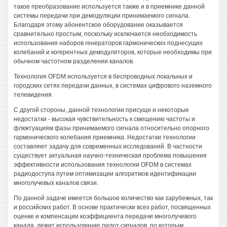
такое преобразование используется также и в приемнике данной
системы передачи при демодуляции принимаемого сигнала.
Благодаря этому абонентское оборудование оказывается
сравнительно простым, поскольку исключается необходимость
использования наборов генераторов гармонических поднесущих
колебаний и когерентных демодуляторов, которые необходимы при
обычном частотном разделении каналов.
Технология OFDM используется в беспроводных локальных и
городских сетях передачи данных, в системах цифрового наземного
телевидения.
С другой стороны, данной технологии присущи и некоторые
недостатки - высокая чувствительность к смещению частоты и
флкжтуациям фазы принимаемого сигнала относительно опорного
гармонического колебания приемника. Недостатки технологии
составляют задачу для современных исследований. В частности
существует актуальная научно-техническая проблема повышения
эффективности использования технологии OFDM в системах
радиодоступа путем оптимизации алгоритмов идентификации
многолучевых каналов связи.
По данной задаче имеется большое количество как зарубежных, так
и российских работ. В основе практически всех работ, посвященных
оценке и компенсации коэффициента передачи многолучевого
канала, лежит использование пилот-сигналов, по которым