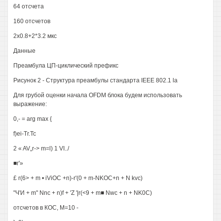
64 отсчета
160 отсчетов
2x0.8+2*3.2 мкс
Данные
Преамбула ЦП-циклический префикс
Рисунок 2 - Структура преамбулы стандарта IEEE 802.1 la
Для грубой оценки начала OFDM блока будем использовать
выражение:
0,- = arg max {
f)ei-Tr.Tc
2 « AV„r-> m=l) 1 VI../
■г'»
£ r(6> + m • iViOC +n)-r'(0 + m-NKOC+n + N kvc)
"Ч'И + m" Nnc + n)f + 'Z '|r(<9 + m■ Nwc + n + NK0C)
отсчетов в КОС, M=10 -