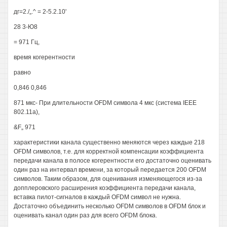
дг=2./„.^ = 2-5.2.10'
28 3-Ю8
= 971 Гц,
время когерентности
равно
0,846 0,846
871 мкс- При длительности OFDM символа 4 мкс (система IEEE
802.11а),
&F„ 971
характеристики канала существенно меняются через каждые 218
OFDM символов, т.е. для корректной компенсации коэффициента
передачи канала в полосе когерентности его достаточно оценивать
один раз на интервал времени, за который передается 200 OFDM
символов. Таким образом, для оценивания изменяющегося из-за
допплеровского расширения коэффициента передачи канала,
вставка пилот-сигналов в каждый OFDM символ не нужна.
Достаточно объединить несколько OFDM символов в OFDM блок и
оценивать канал один раз для всего OFDM блока.