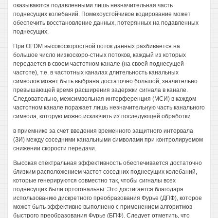
оказываются подавленными лишь незначительная часть
поднесущих колебаний. Помехоустойчивое кодирование может
обеспечить восстановление данных, потерянных на подавленных
поднесущих.
При OFDM высокоскоростной поток данных разбивается на
большое число иизкоскоро-стных потоков, каждый из которых
передается в своем частотном канале (на своей поднесущей
частоте), т.е. в частотных каналах длительность канальных
символов может быть выбрана достаточно большой, значительно
превышающей время расширения задержки сигнала в канале.
Следовательно, межсимвольная интерференция (МСИ) в каждом
частотном канале поражает лишь незначительную часть канального
символа, которую можно исключить из последующей обработки
в приемнике за счет введения временного защитного интервала
(ЗИ) между соседними канальными символами при контролируемом
снижении скорости передачи.
Высокая спектральная эффективность обеспечивается достаточно
близким расположением частот соседних поднесущих колебаний,
которые генерируются совместно так, чтобы сигналы всех
поднесущих были ортогональны. Это достигается благодаря
использованию дискретного преобразования Фурье (ДПФ), которое
может быть эффективно выполнено с применением алгоритмов
быстрого преобразования Фурье (БПФ). Следует отметить, что