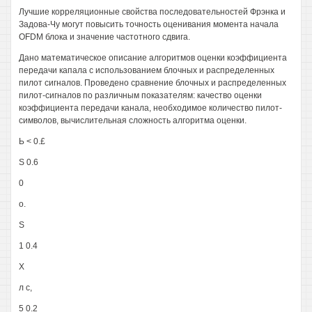
Лучшие корреляционные свойства последовательностей Фрэнка и
Задова-Чу могут повысить точность оценивания момента начала
OFDM блока и значение частотного сдвига.
Дано математическое описание алгоритмов оценки коэффициента
передачи капала с использованием блочных и распределенных
пилот сигналов. Проведено сравнение блочных и распределенных
пилот-сигналов по различным показателям: качество оценки
коэффициента передачи канала, необходимое количество пилот-
символов, вычислительная сложность алгоритма оценки.
Ь < 0.£
S 0.6
0
о.
S
1 0.4
X
л с,
5 0.2