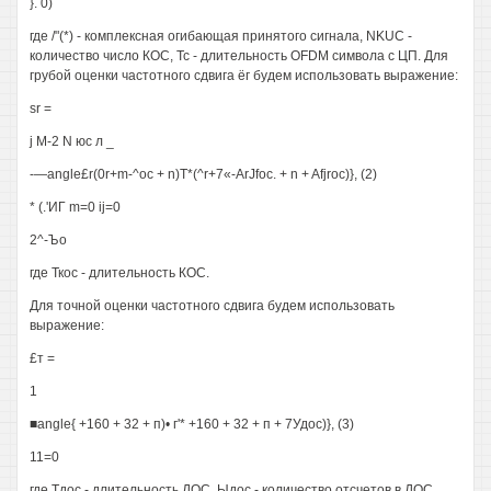
}. 0)
где /"(*) - комплексная огибающая принятого сигнала, NKUC -
количество число КОС, Тс - длительность OFDM символа с ЦП. Для
грубой оценки частотного сдвига ёг будем использовать выражение:
sr =
j М-2 N юс л _
-—angle£r(0r+m-^oc + n)T*(^r+7«-ArJfoc. + n + Afjroc)}, (2)
* (.'ИГ m=0 ij=0
2^-Ъо
где Ткос - длительность КОС.
Для точной оценки частотного сдвига будем использовать
выражение:
£т =
1
■angle{ +160 + 32 + п)• г'* +160 + 32 + п + 7Удос)}, (3)
11=0
где Тдос - длительность ДОС, Ыдос - количество отсчетов в ДОС,