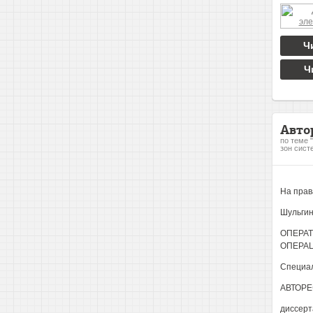
Ч
Ч
Авто
по теме 
зон сист
На прав
Шульгин
ОПЕРА
ОПЕРА
Специал
АВТОРЕ
диссерт