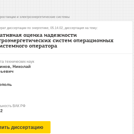
ростанции и электроэнергетические системы
рат диссертации по энергетике, 05.14.02, диссертация на тему:
ативная оценка надежности
троэнергетических систем операционных
системного оператора
та технических наук
инов, Николай
рьевич
ополь
ьность ВАК РФ
02
пить диссертацию