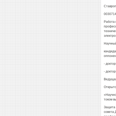
Ставроп
003071
Работа 
професс
техниче
электро
Научный
кандида
оппонен
- докто
- докто
Ведущая
Открыто
«Научно
током в
Защита 
совета 