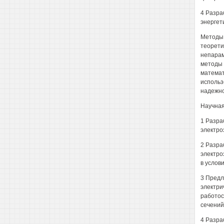
4 Разра
энергет
Методы 
теорети
непарам
методы 
математ
использ
надежно
Научная
1 Разра
электро
2 Разра
электро
в услов
3 Предл
электри
работос
сечений
4 Разра