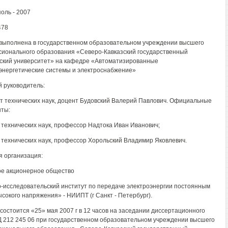
оль - 2007
478
выполнена в государственном образовательном учреждении высшего
ионального образования «Северо-Кавказский государственный
ский университет» на кафедре «Автоматизированные
энергетические системы и электроснабжение»
 руководитель:
т технических наук, доцент Будовский Валерий Павлович. Официальные
ты:
р технических наук, профессор Надтока Иван Иванович;
р технических наук, профессор Хорольский Владимир Яковлевич.
 организация:
е акционерное общество
-исследовательский институт по передаче электроэнергии постоянным
ысокого напряжения» - НИИПТ (г Санкт - Петербург).
состоится «25» мая 2007 г в 12 часов на заседании диссертационного
Д 212 245 06 при государственном образовательном учреждении высшего