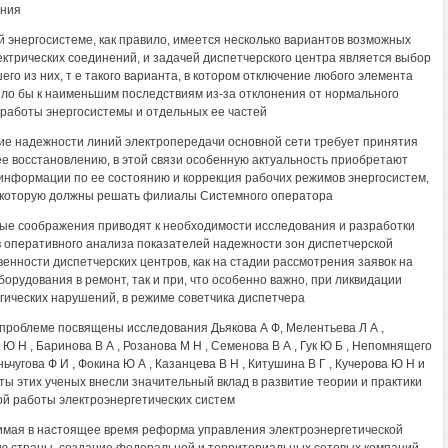
ения
й энергосистеме, как правило, имеется несколько вариантов возможных
ектрических соединений, и задачей диспетчерского центра является выбор
его из них, т е такого варианта, в котором отключение любого элемента
ло бы к наименьшим последствиям из-за отклонения от нормального
работы энергосистемы и отдельных ее частей
е надежности линий электропередачи основной сети требует принятия
ее восстановлению, в этой связи особенную актуальность приобретают
информации по ее состоянию и коррекция рабочих режимов энергосистем,
 которую должны решать филиалы Системного оператора
ые соображения приводят к необходимости исследования и разработки
 оперативного анализа показателей надежности зон диспетчерской
венности диспетчерских центров, как на стадии рассмотрения заявок на
борудования в ремонт, так и при, что особенно важно, при ликвидации
гических нарушений, в режиме советчика диспетчера
проблеме посвящены исследования Дьякова А Ф, Мелентьева Л А ,
 Ю Н , Баринова В А , Розанова М Н , Семенова В А , Гук Ю Б , Непомнящего
ньчугова Ф И , Фокина Ю А , Казанцева В Н , Китушина В Г , Кучерова Ю Н и
ты этих ученых внесли значительный вклад в развитие теории и практики
й работы электроэнергетических систем
мая в настоящее время реформа управления электроэнергетической