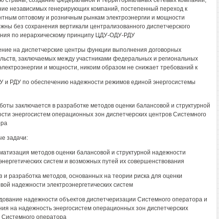
ю страны, создание федеральной и территориальных сетевых компаний,
ие независимых генерирующих компаний, постепенный переход к
нтным оптовому и розничным рынкам электроэнергии и мощности
жны без сохранения вертикали централизованного диспетчерского
ния по иерархическому принципу ЦДУ-ОДУ-РДУ
ние на диспетчерские центры функции выполнения договорных
льств, заключаемых между участниками федеральных и региональных
электроэнергии и мощности, никоим образом не снижает требований к
У и РДУ по обеспечению надежности режимов единой энергосистемы
боты заключается в разработке методов оценки балансовой и структурной
сти энергосистем операционных зон диспетчерских центров Системного
ора
е задачи:
матизация методов оценки балансовой и структурной надежности
энергетических систем и возможных путей их совершенствования
з и разработка методов, основанных на теории риска для оценки
вой надежности электроэнергетических систем
дование надежности объектов диспетчеризации Системного оператора и
ния на надежность энергосистем операционных зон диспетчерских
 Системного оператора