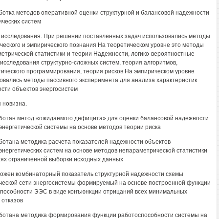
ботка методов оперативной оценки структурной и балансовой надежности
ических систем
исследования. При решении поставленных задач использовались методы
ческого и эмпирического познания На теоретическом уровне это методы
етрической статистики и теории Надежности, логико-вероятностные
исследования структурно-сложных систем, теория алгоритмов,
ического программирования, теория рисков На эмпирическом уровне
овались методы пассивного эксперимента для анализа характеристик
сти объектов энергосистем
 новизна.
ботан метод «ожидаемого дефицита» для оценки балансовой надежности
энергетической системы на основе методов теории риска
ботана методика расчета показателей надежности объектов
энергетических систем на основе методов непараметрической статистики
иях ограниченной выборки исходных данных
ожен комбинаторный показатель структурной надежности схемы
ческой сети энергосистемы формируемый на основе построенной функции
пособности ЭЭС в виде конъюнкции отрицаний всех минимальных
 отказов
ботана методика формирования функции работоспособности системы на