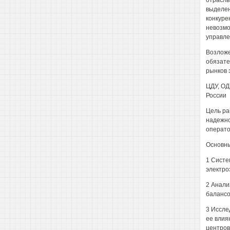
отрасль
выделен
конкуре
невозмо
управле
Возложе
обязате
рынков 
ЦДУ, ОД
России
Цель ра
надежно
операт
Основны
1 Систе
электро
2 Анали
балансо
3 Иссле
ее влия
центров