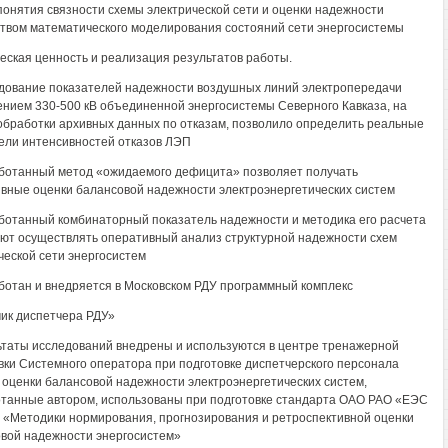
понятия связности схемы электрической сети и оценки надежности
твом математического моделирования состояний сети энергосистемы
еская ценность и реализация результатов работы.
дование показателей надежности воздушных линий электропередачи
нием 330-500 кВ объединенной энергосистемы Северного Кавказа, на
обработки архивных данных по отказам, позволило определить реальные
ели интенсивностей отказов ЛЭП
ботанный метод «ожидаемого дефицита» позволяет получать
вные оценки балансовой надежности электроэнергетических систем
ботанный комбинаторный показатель надежности и методика его расчета
ют осуществлять оперативный анализ структурной надежности схем
ческой сети энергосистем
ботан и внедряется в Московском РДУ программный комплекс
ик диспетчера РДУ»
ьтаты исследований внедрены и используются в центре тренажерной
вки Системного оператора при подготовке диспетчерского персонала
оценки балансовой надежности электроэнергетических систем,
танные автором, использованы при подготовке стандарта ОАО РАО «ЕЭС
 «Методики нормирования, прогнозирования и ретроспективной оценки
вой надежности энергосистем»