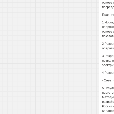
основе 
посредс
Практич
1 Иссле
напряже
основе 
показат
2 Разра
операти
3 Разра
позволя
электри
4 Разра
«Советч
5 Резул
подгото
Методы 
разрабо
России»
балансо