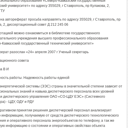
ионального образования «Северо-Кавказский государственный
ский университет» по адресу 355029, г Ставрополь, пр Кулакова, 2,
ГТУ
на автореферат просьба направлять по адресу 355029, г Ставрополь, пр
а, 2, диссертационный совет Д 212 245 06
ртацией можно ознакомиться в библиотеке государственного
ательного учреждения высшего профессионального образования
-Кавказский государственный технический университет»
ерат разослан «24» апреля 2007 г Ученый секретарь
ационного совета
а В И
ность работы. Надежность работы единой
энергетической системы (ЭЭС) страны в значительной степени зависит от
иональных знаний и навыка диспетчерского персонала всех уровней
и диспетчерского управления ОАО «СО-ЦДУ ЕЭС» (Системного
ра) - ЦДУ, ОДУ и РДУ
ративном принятии решения диспетчерский персонал анализирует
 информацию, получаемую от средств диспетчерского технологического
ния и оперативного персонала энергообъектов по телефону, а так же
ую информацию о состоянии и оперативных свойствах объекта