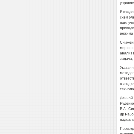
управл
В каждо
схем эл
наилучш
приводи
режима 
Снижени
мер по 
анализ 
задача,
Указанн
методов
ответст
вывод о
техноло
Данной 
Руденко
В А., Си
др Рабо
надежно
Проводи