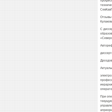
професс
техниче
СевКав
Отзывы 
Кулаков
С диссе
образов
«Северо
Автореф
диссерт
Дроздов
Актуаль
электро
професс
иерархи
операто
При опе
текущую
управле
априорн