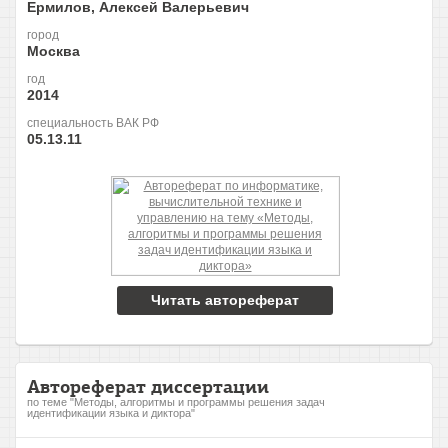
Ермилов, Алексей Валерьевич
город
Москва
год
2014
специальность ВАК РФ
05.13.11
Читать автореферат
Автореферат диссертации
по теме "Методы, алгоритмы и программы решения задач
идентификации языка и диктора"