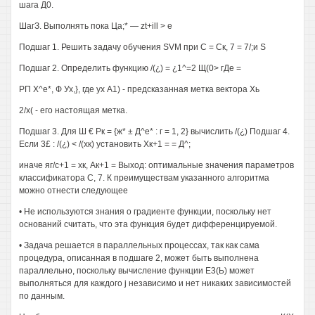
шага Д0.
ШагЗ. Выполнять пока Ца;* — zt+ill > е
Подшаг 1. Решить задачу обучения SVM при С = Ск, 7 = 7/;и S
Подшаг 2. Определить функцию /(¿) = ¿1^=2 Щ(0> гДе =
РП Х^е*, Ф Ух,}, где ух А1) - предсказанная метка вектора Хь
2/х( - его настоящая метка.
Подшаг 3. Для Ш € Рк = {ж* ± Д^е* : г = 1, 2} вычислить /(¿) Подшаг 4.
Если 3£ : /(¿) < /(хк) установить Хк+1 = = Д^;
иначе яг/с+1 = хк, Ак+1 = Выход: оптимальные значения параметров
классификатора С, 7. К преимуществам указанного алгоритма
можно отнести следующее
• Не используются знания о градиенте функции, поскольку нет
оснований считать, что эта функция будет дифференцируемой.
• Задача решается в параллельных процессах, так как сама
процедура, описанная в подшаге 2, может быть выполнена
параллельно, поскольку вычисление функции Е3(Ь) может
выполняться для каждого j независимо и нет никаких зависимостей
по данным.