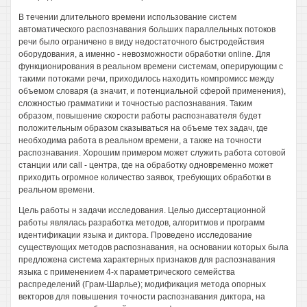
В течении длительного времени использование систем
автоматического распознавания больших параллельных потоков
речи было ограничено в виду недостаточного быстродействия
оборудования, а именно - невозможности обработки online. Для
функционирования в реальном времени системам, оперирующим с
такими потоками речи, приходилось находить компромисс между
объемом словаря (а значит, и потенциальной сферой применения),
сложностью грамматики и точностью распознавания. Таким
образом, повышение скорости работы распознавателя будет
положительным образом сказываться на объеме тех задач, где
необходима работа в реальном времени, а также на точности
распознавания. Хорошим примером может служить работа сотовой
станции или call - центра, где на обработку одновременно может
приходить огромное количество заявок, требующих обработки в
реальном времени.
Цель работы н задачи исследования. Целью диссертационной
работы являлась разработка методов, алгоритмов и программ
идентификации языка и диктора. Проведено исследование
существующих методов распознавания, на основании которых была
предложена система характерных признаков для распознавания
языка с применением 4-х параметрического семейства
распределений (Грам-Шарлье); модификация метода опорных
векторов для повышения точности распознавания диктора, на