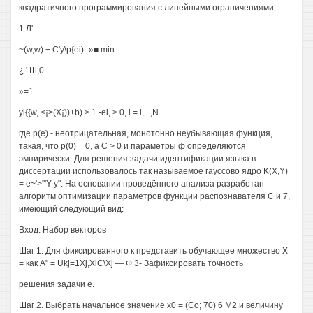
квадратичного программирования с линейными ограничениями:
1 Л'
~(w,w) + C'y\p{ei) -»■ min
¿ ' Ш,0
»=1
yi{{w, <¡>(X¡))+b) > 1 -ei, > 0, i = l,...,N
где p(e) - неотрицательная, монотонно неубывающая функция,
такая, что р(0) = 0, а С > 0 и параметры ф определяются
эмпирически. Для решения задачи идентификации языка в
диссертации использовалось так называемое гауссово ядро K(X,Y)
= e~'>"'Y-y". На основании проведённого анализа разработан
алгоритм оптимизации параметров функции распознавателя С и 7,
имеющий следующий вид:
Вход: Набор векторов
Шаг 1. Для фиксированного к представить обучающее множество X
= как А" = Ukj=1Xj,XiC\Xj — Ф 3- Зафиксировать точность
решения задачи е.
Шаг 2. Выбрать начальное значение х0 = (Со; 70) 6 М2 и величину