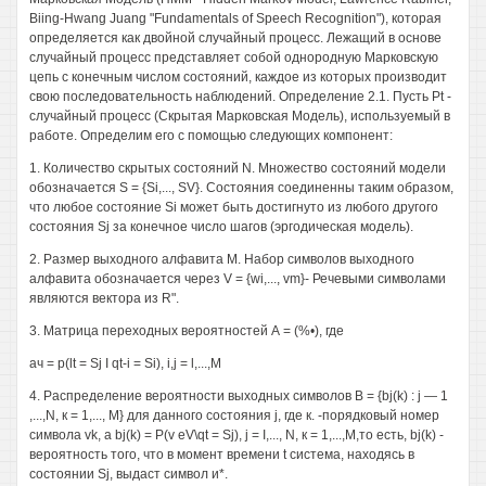
Biing-Hwang Juang "Fundamentals of Speech Recognition"), которая
определяется как двойной случайный процесс. Лежащий в основе
случайный процесс представляет собой однородную Марковскую
цепь с конечным числом состояний, каждое из которых производит
свою последовательность наблюдений. Определение 2.1. Пусть Pt -
случайный процесс (Скрытая Марковская Модель), используемый в
работе. Определим его с помощью следующих компонент:
1. Количество скрытых состояний N. Множество состояний модели
обозначается S = {Si,..., SV}. Состояния соединенны таким образом,
что любое состояние Si может быть достигнуто из любого другого
состояния Sj за конечное число шагов (эргодическая модель).
2. Размер выходного алфавита М. Набор символов выходного
алфавита обозначается через V = {wi,..., vm}- Речевыми символами
являются вектора из R".
3. Матрица переходных вероятностей А = (%•), где
ач = p(lt = Sj I qt-i = Si), i,j = l,...,M
4. Распределение вероятности выходных символов В = {bj(k) : j — 1
,...,N, к = 1,..., M} для данного состояния j, где к. -порядковый номер
символа vk, a bj(k) = P(v eV\qt = Sj), j = I,..., N, к = 1,...,М,то есть, bj(k) -
вероятность того, что в момент времени t система, находясь в
состоянии Sj, выдаст символ и*.