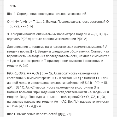
1 <i<N
Шаг 4. Определение последовательности состояний:
Qt = i>t+i(qt+i)- t = T- 1,..., 1. Выход: Последовательность состояний Q
= qi, <72, • • •, Ят-]
3. Алгоритм поиска оптимальных параметров модели А = {/1, В, П} =
argmaxÄ Р(0 \ А) с точки зрения максимизации Р{0 \ А).
Для описания алгоритма на множестве всех возможных моделей А
введена норма || • ||. Введены следующие обозначения. Совместная
вероятность наблюдения последовательности, начиная с момента t
+ 1 до момента времени Т, при заданном в момент t состоянии и
модели А: ßt(i) =
P(Ot+1, Ot+2, ■ ■ ■, От | qt — Si, А), вероятность нахождения в
состоянии Si в момент времени ! и в состоянии Sj в момент t + 1 при
данной модели и последовательности наблюдений £t(i,j) - P((h = Si,
qt+\ = S3 \ O, A), yt(i) вероятность нахождения в состоянии Si в
момент времени t при заданной последовательности наблюдений и
модели. Вход: Последовательность наблюдений О = Oi, О2, ■.., От,
начальные параметры модели Ао = {А0, Во, По}, параметр точности
е. Пока ||А,1+1 - А„|| > е
Шаг 1. Вычисление вероятностей (¡t{i,j), 7t(0