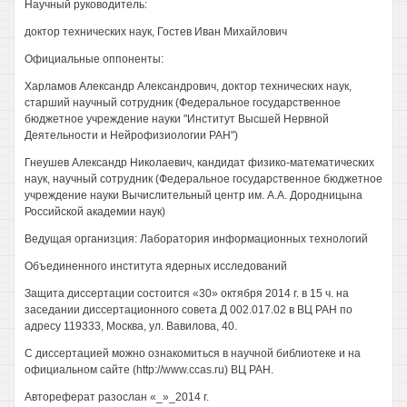
Научный руководитель:
доктор технических наук, Гостев Иван Михайлович
Официальные оппоненты:
Харламов Александр Александрович, доктор технических наук,
старший научный сотрудник (Федеральное государственное
бюджетное учреждение науки "Институт Высшей Нервной
Деятельности и Нейрофизиологии РАН")
Гнеушев Александр Николаевич, кандидат физико-математических
наук, научный сотрудник (Федеральное государственное бюджетное
учреждение науки Вычислительный центр им. A.A. Дородницына
Российской академии наук)
Ведущая организция: Лаборатория информационных технологий
Объединенного института ядерных исследований
Защита диссертации состоится «30» октября 2014 г. в 15 ч. на
заседании диссертационного совета Д 002.017.02 в ВЦ РАН по
адресу 119333, Москва, ул. Вавилова, 40.
С диссертацией можно ознакомиться в научной библиотеке и на
официальном сайте (http://www.ccas.ru) ВЦ РАН.
Автореферат разослан «_»_2014 г.