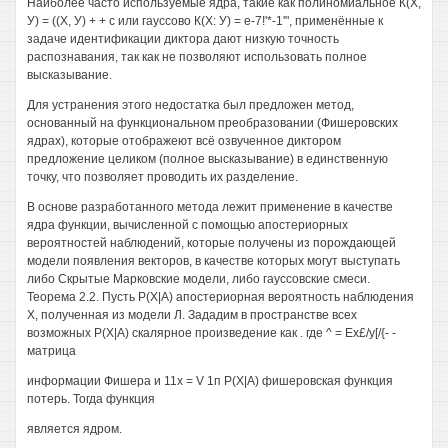
Наиболее часто используемые ядра, такие как полиномиальное К(Х,
У) = ((X, У) + + с или гауссово К(Х: У) = е-7!'*-1'", применённые к
задаче идентификации диктора дают низкую точность
распознавания, так как не позволяют использовать полное
высказывание.
Для устранения этого недостатка был предложен метод,
основанный на функциональном преобразовании (Фишеровских
ядрах), которые отображеют всё озвученное диктором
предложение целиком (полное высказывание) в единственную
точку, что позволяет проводить их разделение.
В основе разработанного метода лежит применение в качестве
ядра функции, вычисленной с помощью апостериорных
вероятностей наблюдений, которые получены из порождающей
модели появления векторов, в качестве которых могут выступать
либо Скрытые Марковские модели, либо гауссовские смеси.
Теорема 2.2. Пусть Р(Х|А) апостериорная вероятность наблюдения
X, полученная из модели Л. Зададим в пространстве всех
возможных Р(Х|А) скалярное произведение как . где ^ = Ех£/у[/{- -
матрица
информации Фишера и 11х = V 1п Р(Х|А) фишеровская функция
потерь. Тогда функция
является ядром.