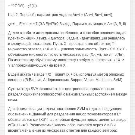
= ^^f^^Mi) - ¿6(i,i)
Шаг 2. Пересчёт параметров модели An+i = {An+i, Bn+i, nn+i}:
¿n+l _ Ej=l,o,=l>t7t(0 A E(=i7t(0 Выход: Параметры модели A = {А, В, II}
Далее в работе исследованы особенности способов решения задач
идентификации языка и диктора. Задача идентификации решалась
в следующей постановке. Пусть X - пространство объектов, Y -
множество ответов, / : X -> Y - целевая зависимость. Пусть X' € X х Y -
обучающее множество, то есть множество пар (X,-, yi), где yi = /(Лгг).
По известному обучающему множеству требуется построить / : X ->
Y аппроксимирующую / на всем X.
Будем искать / в виде f(X) = sign(\\TX + b), используя метод опорных
векторов (В.Вапник, А.Червоненкис, Support Vector Machines, SVM)
Суть метода SVM заключается в построеннии параллельных
разделяющих гиперплоскостей с максимальным расстоянием между
ними.
Дня формализации задачи построения SVM вводятся следующие
обозначения. Данный для разделения набор точек-векторов в Е"
обозначается как {Xt}^! , а линейная функция представляется в виде
wTX + Ь = 0. Разделяемые классы обозначаются через А и В и
вводятся значения из множества ответов для каждого вектора: