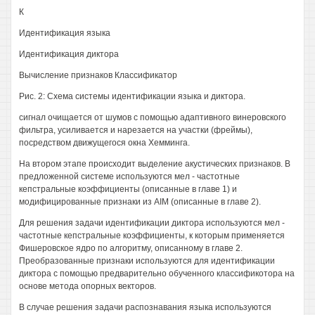
К
Идентификация языка
Идентификация диктора
Вычисление признаков Классификатор
Рис. 2: Схема системы идентификации языка и диктора.
сигнал очищается от шумов с помощью адаптивного винеровского
фильтра, усиливается и нарезается на участки (фреймы),
посредством движущегося окна Хемминга.
На втором этапе происходит выделение акустических признаков. В
предложенной системе используются мел - частотные
кепстральные коэффициенты (описанные в главе 1) и
модифицированные признаки из AIM (описанные в главе 2).
Для решения задачи идентификации диктора используются мел -
частотные кепстральные коэффициенты, к которым применяется
Фишеровское ядро по алгоритму, описанному в главе 2.
Преобразованные признаки используются для идентификации
диктора с помощью предварительно обученного классификотора на
основе метода опорных векторов.
В случае решения задачи распознавания языка используются