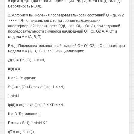
= bj(Ot+i) ^¡Ii "t(i)aO'-Шаг 3. Терминация: P(0 | Л) = J^iLi ат(г)-Выход:
Вероятность Р(0|Л).
2. Алгоритм вычисления последовательности состояний Q = q\, <72
> • • • > Ят, оптимальной с точки зрения максимизации
апостериорной вероятности P(qi,..., qr | Oi,..., От, А), при заданной
последовательности символов наблюдений О = Oi, О2 ■. ■, От и
модели А = {А, В, П}.
Вход: Последовательность наблюдений О = Oi, О2,..., От, параметры
модели А = {А, В, П}.] Шаг 1. Инициализация:
¿i(») = Tibi(Oi), 1 <i<N,
tfi(t) = 0.
Шаг 2. Рекурсия:
St(j) = bj{Ot+1) max öt(i)aij, 1 <i<N,
1 <i<N
ipt(i) = argmaxöt(i)aij, 2 <t<T l<i<N
ШагЗ. Терминация:
P = шах StU), 1 <i<N K '
qT = argmaxir(j)-