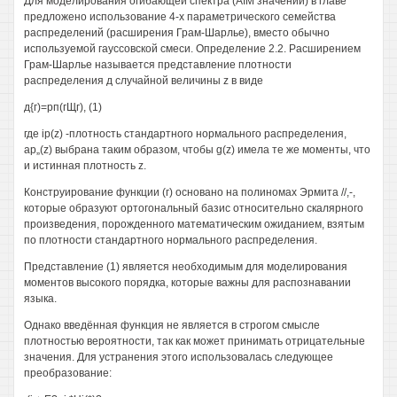
Для моделирования огибающей спектра (AIM значений) в главе
предложено использование 4-х параметрического семейства
распределений (расширения Грам-Шарлье), вместо обычно
используемой гауссовской смеси. Определение 2.2. Расширением
Грам-Шарлье называется представление плотности
распределения д случайной величины z в виде
д{г)=рп(гЩг), (1)
где ip(z) -плотность стандартного нормального распределения,
ap„(z) выбрана таким образом, чтобы g(z) имела те же моменты, что
и истинная плотность z.
Конструирование функции (г) основано на полиномах Эрмита //,-,
которые образуют ортогональный базис относительно скалярного
произведения, порожденного математическим ожиданием, взятым
по плотности стандартного нормального распределения.
Представление (1) является необходимым для моделирования
моментов высокого порядка, которые важны для распознавании
языка.
Однако введённая функция не является в строгом смысле
плотностью вероятности, так как может принимать отрицательные
значения. Для устранения этого использовалась следующее
преобразование: