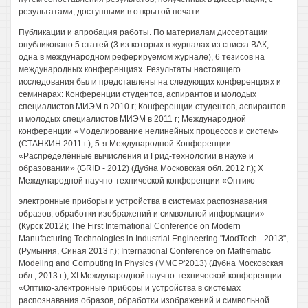
результатами, доступными в открытой печати.
Публикации и апробация работы. По материалам диссертации
опубликовано 5 статей (3 из которых в журналах из списка ВАК,
одна в международном реферируемом журнале), 6 тезисов на
международных конференциях. Результаты настоящего
исследования были представлены на следующих конференциях и
семинарах: Конференции студентов, аспирантов и молодых
специалистов МИЭМ в 2010 г; Конференции студентов, аспирантов
и молодых специалистов МИЭМ в 2011 г; Международной
конференции «Моделирование нелинейных процессов и систем»
(СТАНКИН 2011 г.); 5-я Международной Конференции
«Распределённые вычисления и Грид-технологии в науке и
образовании» (GRID - 2012) (Дубна Московская обл. 2012 г.); X
Международной научно-технической конференции «Оптико-
электронные приборы и устройства в системах распознавания
образов, обработки изображений и символьной информации»
(Курск 2012); The First International Conference on Modern
Manufacturing Technologies in Industrial Engineering "ModTech - 2013",
(Румыния, Синая 2013 г.); International Conference on Mathematic
Modeling and Computing in Physics (MMCP'2013) (Дубна Московская
обл., 2013 г.); XI Международной научно-технической конференции
«Оптико-электронные приборы и устройства в системах
распознавания образов, обработки изображений и символьной