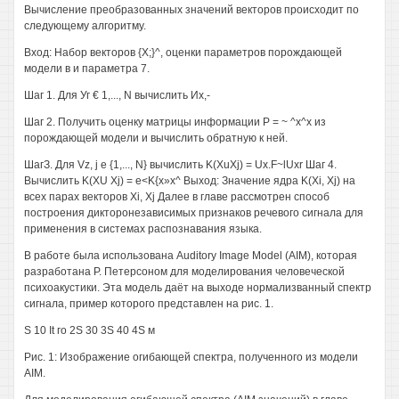
Вычисление преобразованных значений векторов происходит по
следующему алгоритму.
Вход: Набор векторов {Х;}^, оценки параметров порождающей
модели в и параметра 7.
Шаг 1. Для Уг € 1,..., N вычислить Их,-
Шаг 2. Получить оценку матрицы информации Р = ~ ^х^х из
порождающей модели и вычислить обратную к ней.
ШагЗ. Для Vz, j е {1,..., N} вычислить K(XuXj) = Ux.F~lUxr Шаг 4.
Вычислить K(XU Xj) = e<K{x»x^ Выход: Значение ядра K(Xi, Xj) на
всех парах векторов Xi, Xj Далее в главе рассмотрен способ
построения дикторонезависимых признаков речевого сигнала для
применения в системах распознавания языка.
В работе была использована Auditory Image Model (AIM), которая
разработана Р. Петерсоном для моделирования человеческой
психоакустики. Эта модель даёт на выходе нормализванный спектр
сигнала, пример которого представлен на рис. 1.
S 10 It го 2S 30 3S 40 4S м
Рис. 1: Изображение огибающей спектра, полученного из модели
AIM.