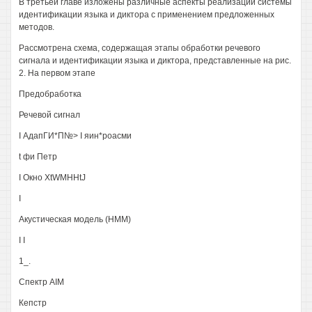
В третьей главе изложены различные аспекты реализации системы
идентификации языка и диктора с применением предложенных
методов.
Рассмотрена схема, содержащая этапы обработки речевого
сигнала и идентификации языка и диктора, представленные на рис.
2. На первом этапе
Предобработка
Речевой сигнал
I АдапГИ*П№> I яин*роасми
t фи Петр
I Окно XtWMHHtJ
I
Акустическая модель (НММ)
I I
1_.
Спектр AIM
Кепстр