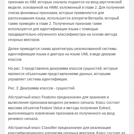
признаки из AIM, которые сначала подаются на вход акустической
модели, основанной на НММ, изложенный в главе 2. Для получения
списка фонемных признаков, которые применяется для
распознавания языка, используется алгоритм Витерби, который
также приведён в главе 2. Полученные признаки также
используются для идентификации языка с помощью
предварительно обученного классификатора на основе метода
опорных векторов.
Далее приводится схема архитектуры реализованной системы
идентификации языка и диктора на языке UML в виде диаграм
классов.
На рис. 3 представлена диаграмма классов сущностей, которые
являются объектными представлениями данных, которыми
управляет система идентификции.
Рис. 3: Диаграмма классов - сущностей.
Абстрактный класс Features предназначен для хранения и
вычисления признаков входного речевого сигнала. Класс состоит
массива объектов Feature Value и метода получения Extract,
выполняющего извлечение признаков из полученного на вход
речевого сигнала.
Абстрактный класс Classifier предназначен для реализации
классифицирующего алгоритма опорных векторов. Класс состоит из