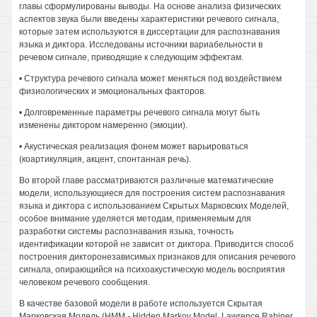
главы сформулированы выводы. На основе анализа физических
аспектов звука были введены характеристики речевого сигнала,
которые затем используются в диссертации для распознавания
языка и диктора. Исследованы источники вариабельности в
речевом сигнале, приводящие к следующим эффектам.
• Структура речевого сигнала может меняться под воздействием
физиологических и эмоциональных факторов.
• Долговременные параметры речевого сигнала могут быть
изменены диктором намеренно (эмоции).
• Акустическая реализация фонем может варьироваться
(коартикуляция, акцент, спонтанная речь).
Во второй главе рассматриваются различные математические
модели, использующиеся для построения систем распознавания
языка и диктора с использованием Скрытых Марковских Моделей,
особое внимание уделяется методам, применяемым для
разработки системы распознавания языка, точность
идентификации которой не зависит от диктора. Приводится способ
построения дикторонезависимых признаков для описания речевого
сигнала, опирающийся на психоакустическую модель восприятия
человеком речевого сообщения.
В качестве базовой модели в работе используется Скрытая
Марковская Модель (НММ - Hidden Markov Model, Lawrence Rabiner,