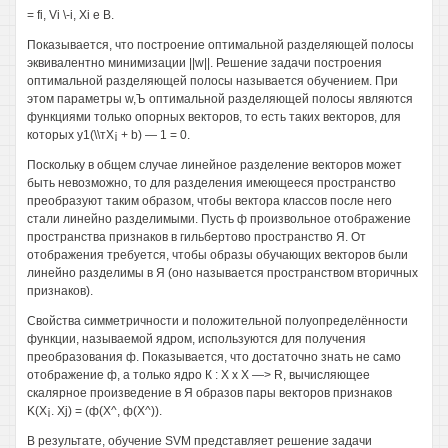
= fi, Vi \-i, Xi е В.
Показывается, что построение оптимальной разделяющей полосы
эквивалентно минимизации ||w||. Решение задачи построения
оптимальной разделяющей полосы называется обучением. При
этом параметры w,Ъ оптимальной разделяющей полосы являются
функциями только опорных векторов, то есть таких векторов, для
которых у1(\\тX¡ + b) — 1 = 0.
Поскольку в общем случае линейное разделение векторов может
быть невозможно, то для разделения имеющееся пространство
преобразуют таким образом, чтобы вектора классов после него
стали линейно разделимыми. Пусть ф произвольное отображение
пространства признаков в гильбертово пространство Я. От
отображения требуется, чтобы образы обучающих векторов были
линейно разделимы в Я (оно называется пространством вторичных
признаков).
Свойства симметричности и положительной полуопределённости
функции, называемой ядром, используются для получения
преобразования ф. Показывается, что достаточно знать не само
отображение ф, а только ядро К : X х X —> R, вычисляющее
скалярное произведение в Я образов пары векторов признаков
K(X¡. Xj) = (ф(Х^, ф(Х^)).
В результате, обучение SVM представляет решение задачи