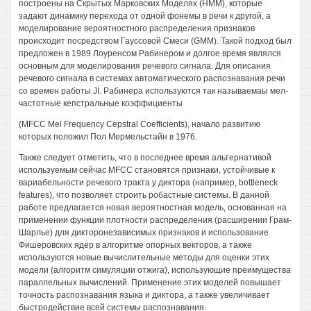
построены на Скрытых Марковских Моделях (НММ), которые
задают динамику перехода от одной фонемы в речи к другой, а
моделирование вероятностного распределения признаков
происходит посредством Гауссовой Смеси (GMM). Такой подход был
предложен в 1989 Лоуренсом Рабинером и долгое время являлся
основным для моделирования речевого сигнала. Для описания
речевого сигнала в системах автоматического распознавания речи
со времен работы JI. Рабинера используются так называемаы мел-
частотные кепстральные коэффициенты
(MFCC Mel Frequency Cepstral Coefficients), начало развитию
которых положил Пол Мермельстайн в 1976.
Также следует отметить, что в последнее время альтернативой
используемым сейчас MFCC становятся признаки, устойчивые к
вариабельности речевого тракта у диктора (например, bottleneck
features), что позволяет строить робастные системы. В данной
работе предлагается новая вероятностная модель, основанная на
применении функции плотности распределения (расширении Грам-
Шарлье) для дикторонезависимых признаков и использование
Фишеровских ядер в алгоритме опорных векторов, а также
используются новые вычислительные методы для оценки этих
модели (алгоритм симуляции отжига), использующие преимущества
параллельных вычислений. Применение этих моделей повышает
точность распознавания языка и диктора, а также увеличивает
быстродействие всей системы распознавания.