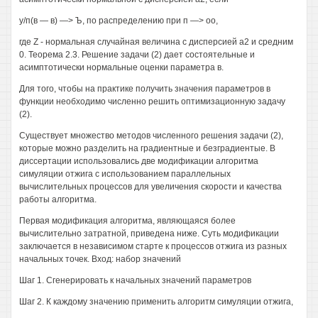
у/п(в — в) —> Ъ, по распределению при п —> оо,
где Z - нормальная случайная величина с дисперсией а2 и средним
0. Теорема 2.3. Решение задачи (2) дает состоятельные и
асимптотически нормальные оценки параметра в.
Для того, чтобы на практике получить значения параметров в
функции необходимо численно решить оптимизационную задачу
(2).
Существует множество методов численного решения задачи (2),
которые можно разделить на градиентные и безградиентые. В
диссертации использовались две модификации алгоритма
симуляции отжига с использованием параллельных
вычислительных процессов для увеличения скорости и качества
работы алгоритма.
Первая модификация алгоритма, являющаяся более
вычислительно затратной, приведена ниже. Суть модификации
заключается в независимом старте к процессов отжига из разных
начальных точек. Вход: набор значений
Шаг 1. Сгенерировать к начальных значений параметров
Шаг 2. К каждому значению применить алгоритм симуляции отжига,