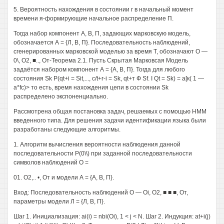
5. Вероятность нахождения в состоянии г в начальный момент
времени я-формирующие начальное распределение П.
Тогда набор компонент А, В, П, задающих марковскую модель,
обозначается А = {Л, В, П}. Последовательность наблюдений,
сгенерированных марковской моделью за время Т, обозначают О —
0\, О2, ■.., От-Теорема 2.1. Пусть Скрытая Марковсая Модель
задаётся набором компонент А = {А, В, П}. Тогда для любого
состояния Sk P(qt+i = Sit,..., c/t+r-i = Sk, qt+т Ф Sf. I Qt = Sk) = а[к( 1 —
a*fc)> то есть, время нахождения цепи в состоянии Sk
распределено экспоненциально.
Рассмотрена общая постановка задач, решаемых с помощью НММ
введенного типа. Для решения задачи идентификации языка были
разработаны следующие алгоритмы.
1. Алгоритм вычисления вероятности наблюдения данной
последовательности Р(0\\) при заданной последовательности
символов наблюдений О =
01. О2,.. •, От и модели А = {А, В, П}.
Вход: Последовательность наблюдений О — Oi, О2, ■ ■ ■, От,
параметры модели Л = {Л, В, П}.
Шаг 1. Инициализация: ai(i) = nbi(Oi), 1 < j < N. Шаг 2. Индукция: at+i(j)