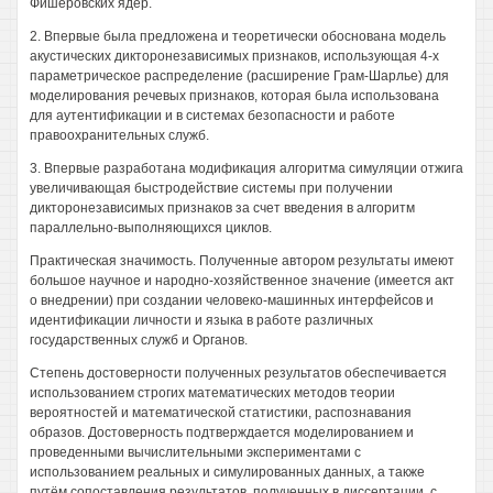
Фишеровских ядер.
2. Впервые была предложена и теоретически обоснована модель
акустических дикторонезависимых признаков, использующая 4-х
параметрическое распределение (расширение Грам-Шарлье) для
моделирования речевых признаков, которая была использована
для аутентификации и в системах безопасности и работе
правоохранительных служб.
3. Впервые разработана модификация алгоритма симуляции отжига
увеличивающая быстродействие системы при получении
дикторонезависимых признаков за счет введения в алгоритм
параллельно-выполняющихся циклов.
Практическая значимость. Полученные автором результаты имеют
большое научное и народно-хозяйственное значение (имеется акт
о внедрении) при создании человеко-машинных интерфейсов и
идентификации личности и языка в работе различных
государственных служб и Органов.
Степень достоверности полученных результатов обеспечивается
использованием строгих математических методов теории
вероятностей и математической статистики, распознавания
образов. Достоверность подтверждается моделированием и
проведенными вычислительными экспериментами с
использованием реальных и симулированных данных, а также
путём сопоставления результатов, полученных в диссертации, с