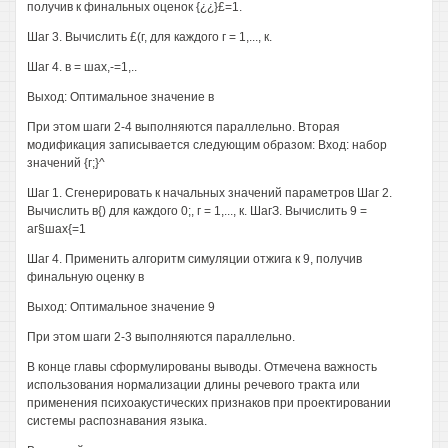
получив к финальных оценок {¿¿}£=1.
Шаг 3. Вычислить £(г, для каждого г = 1,..., к.
Шаг 4. в = шах,-=1,..
Выход: Оптимальное значение в
При этом шаги 2-4 выполняются параллельно. Вторая
модификация записывается следующим образом: Вход: набор
значений {г;}^
Шаг 1. Сгенерировать к начальных значений параметров Шаг 2.
Вычислить в{) для каждого 0;, г = 1,..., к. ШагЗ. Вычислить 9 =
аг§шах{=1
Шаг 4. Применить алгоритм симуляции отжига к 9, получив
финальную оценку в
Выход: Оптимальное значение 9
При этом шаги 2-3 выполняются параллельно.
В конце главы сформулированы выводы. Отмечена важность
использования нормализации длины речевого тракта или
применения психоакустических признаков при проектировании
системы распознавания языка.