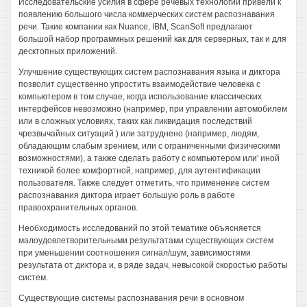
Исследовательские усилия в сфере речевых технологий привели к
появлению большого числа коммерческих систем распознавания
речи. Такие компании как Nuance, IBM, ScanSoft предлагают
большой набор программных решений как для серверных, так и для
десктопных приложений.
Улучшение существующих систем распознавания языка и диктора
позволит существенно упростить взаимодействие человека с
компьютером в том случае, когда использование классических
интерфейсов невозможно (например, при управлении автомобилем
или в сложных условиях, таких как ликвидация последствий
чрезвычайных ситуаций ) или затруднено (например, людям,
обладающим слабым зрением, или с ограниченными физическими
возможностями), а также сделать работу с компьютером или' иной
техникой более комфортной, например, для аутентификации
пользователя. Также следует отметить, что применение систем
распознавания диктора играет большую роль в работе
правоохранительных органов.
Необходимость исследований по этой тематике объясняется
малоудовлетворительными результатами существующих систем
при уменьшении соотношения сигнал/шум, зависимостями
результата от диктора и, в ряде задач, невысокой скоростью работы
систем.
Существующие системы распознавания речи в основном