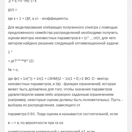
,(i + E?=i *Hi(*)? к
g(z) =
где к = 1 + с]И, а сг- - коэффициенты.
Для моделирования огибающих полученного спектра с помощью
предложенного семейства распределений необходимо получить
оценки вектора неизвестных параметров в = (с^..., сп)т, для чего
автором найдено решение следующей оптимизационной задачи:
1 *
= дг?^"*™8*' (2)
№ < о,
где фг) = 1п(^)) + 1п(1 + с3НМ))2 ~ 1п(1 + Е;=1 ФО. О - вектор
неизвестных параметров, и /(в) - функция ограничений, которая
может быть добавлена для того, чтобы значения параметров
удовлетворяли каким-либо априорно заданным ограничениям
(например, некоторые оценки должны быть положительны). Пусть -
выборка из распределения, зависящего от
параметра 0 6©. Тогда оценка в называется состоятельной, если
в —> в, по вероятности при га оо
асимптотически нормальной с дисперсией а2, если