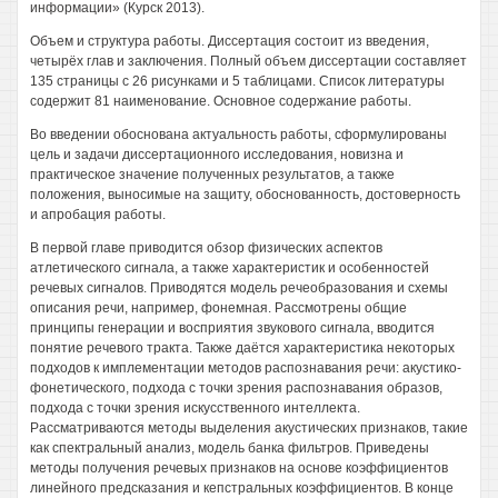
информации» (Курск 2013).
Объем и структура работы. Диссертация состоит из введения,
четырёх глав и заключения. Полный объем диссертации составляет
135 страницы с 26 рисунками и 5 таблицами. Список литературы
содержит 81 наименование. Основное содержание работы.
Во введении обоснована актуальность работы, сформулированы
цель и задачи диссертационного исследования, новизна и
практическое значение полученных результатов, а также
положения, выносимые на защиту, обоснованность, достоверность
и апробация работы.
В первой главе приводится обзор физических аспектов
атлетического сигнала, а также характеристик и особенностей
речевых сигналов. Приводятся модель речеобразования и схемы
описания речи, например, фонемная. Рассмотрены общие
принципы генерации и восприятия звукового сигнала, вводится
понятие речевого тракта. Также даётся характеристика некоторых
подходов к имплементации методов распознавания речи: акустико-
фонетического, подхода с точки зрения распознавания образов,
подхода с точки зрения искусственного интеллекта.
Рассматриваются методы выделения акустических признаков, такие
как спектральный анализ, модель банка фильтров. Приведены
методы получения речевых признаков на основе коэффициентов
линейного предсказания и кепстральных коэффициентов. В конце