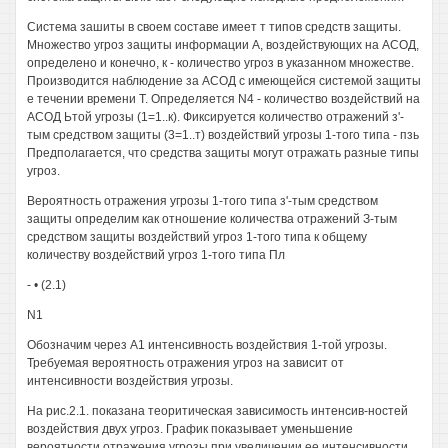
Система зашиты в своем составе имеет т типов средств защиты.
Множество угроз защиты информации А, воздействующих на АСОД,
определено и конечно, к - количество угроз в указанном множестве.
Производится наблюдение за АСОД с имеющейся системой защиты
е течении времени Т. Определяется N4 - количество воздействий на
АСОД Ьтой угрозы (1=1..к). Фиксируется количество отражений з'-
тым средством защиты (3=1..т) воздействий угрозы 1-того типа - пзь
Предполагается, что средства защиты могут отражать разные типы
угроз.
Вероятность отражения угрозы 1-того типа з'-тым средством
защиты определим как отношение количества отражений З-тым
средством защиты воздействий угроз 1-того типа к общему
количеству воздействий угроз 1-того типа Пл
- • (2.1)
N1
Обозначим через А1 интенсивность воздействия 1-той угрозы.
Требуемая вероятность отражения угроз на зависит от
интенсивности воздействия угрозы.
На рис.2.1. показана теоритическая зависимость интенсив-ностей
воздействия двух угроз. График показывает уменьшение
вероятности отражения угрозы при увеличении ее интенсивности