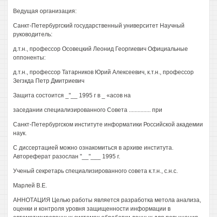
Ведущая организация:
Санкт-Петербургский государственный университет Научный
руководитель:
д.т.н., профессор Осовецкий Леонид Георгиевич Официальные
оппоненты:
д.т.н., профессор Татарников Юрий Алексеевич, к.т.н., профессор
Зегзкда Петр Дмитриевич
Защита состоится _"__ 1995 г в _ «асов на
заседании специализированного Совета ............... при
Санкт-Петербургском институте информатики Российской академии
наук.
С диссертацией можно ознакомиться в архиве института.
Автореферат разослан "__"___ 1995 г.
Ученый секретарь специализированного совета к.т.н., с.н.с.
Марлей В.Е.
АННОТАЦИЯ Целью работы является разработка метола анализа,
оценки и контроля уровня защищенности информации в