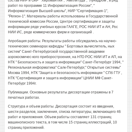
состав НИР и ОКР " Хиромантия", "Амплитуда", "Лунадром", в ряд
работ по программе 11 Информатизация России", "
Информатизация Высшей школы", НИР "Сертификация-1",
"Регион-1". Материалы работы использованы в Государственной
технической комиссии России, Центре сертификации и защиты
информации ряде учебных курсов ГААГЕ, РОС НИИ ИТ и АН, Рос
НИИ ИС, ряде коммерческих фирм и организаций .
Апробация работы. Результаты работы обсуждались на научно-
технических семинарах кафедры " Бортовых вычислитель, ных
систем" Санкт-Петербургской государственной академии
азрокосмичес-кого приборостроения, на НТО РОС НИИ ИТ и АП, на
НТК " Безопасность и защита информации" Санкт-Петербург 1994, "
Региональная информатика" Салк-Петербург," Открытые системы"
Москва 1994, НТК "Защита и безопасность информации " СПб ГТУ ,
НТК "Сертификация и защита информации" ЦНИИ МФ Санкт-
Петербург 1994г.
Публикации. Основные результаты диссертации отражены в 7
печатных работах.
Структура и объем работы. Диссертация состоит из введения,
шести разделов, заключения, списка литературы, включающего 46
работ и приложения. Объем работы составляет 131 страниц
машинописного текста, в том числе 15 страниц иллюстраций, 10
страниц приложений.