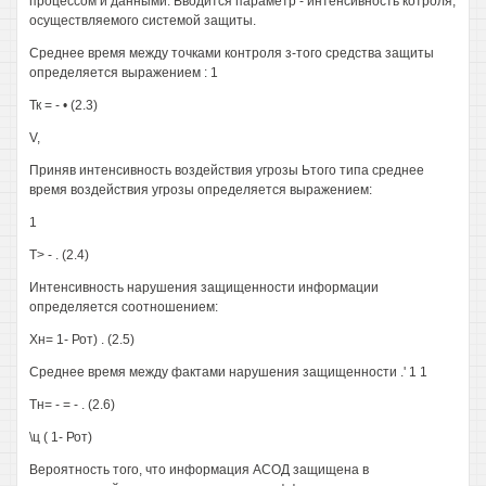
процессом и данными. Вводится параметр - интенсивность котроля,
осуществляемого системой защиты.
Среднее время между точками контроля з-того средства защиты
определяется выражением : 1
Тк = - • (2.3)
V,
Приняв интенсивность воздействия угрозы Ьтого типа среднее
время воздействия угрозы определяется выражением:
1
Т> - . (2.4)
Интенсивность нарушения защищенности информации
определяется соотношением:
Хн= 1- Рот) . (2.5)
Среднее время между фактами нарушения защищенности .' 1 1
Тн= - = - . (2.6)
\ц ( 1- Рот)
Вероятность того, что информация АСОД защищена в