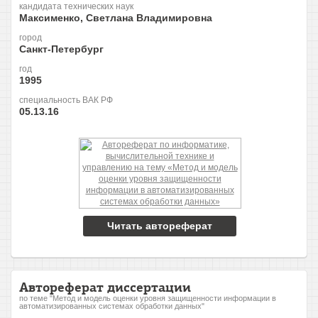
кандидата технических наук
Максименко, Светлана Владимировна
город
Санкт-Петербург
год
1995
специальность ВАК РФ
05.13.16
Читать автореферат
Автореферат диссертации
по теме "Метод и модель оценки уровня защищенности информации в
автоматизированных системах обработки данных"