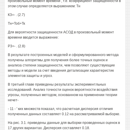
произвольный момент времени , т.е. коэффициент защищенности в
этом случае определяется выражением: Тн
К3=- . (2.7)
Тн+Тоб+Тк
Для вероятности защищенности АСОД в произвольный момент
времени вводится выражение:
Р3=- . (2.8)
В результате построенных моделей и сформулированного метода
получены алгоритмы для получения более точных оценок и
анализа степени защищенности, чем позволяют существующие
методы и модели за счет введения детализации характеристик
элементов защиты и угроз.
В третьей главе приведены результаты экспериментльных
исследований. Анализ точности оценок вероятности воздействия
угрозы, полученных методом, основанном на применении теории
нечет-
- 11 - ' ких множеств показал, что расчетная дисперсия отличия
полученных данных составляет 0.12 на рассматриваемой выборке.
На рис. 3.1. приведены данные для выборки проведенных оценок в
17 других вариантах. Дисперсия составляет 0.18.