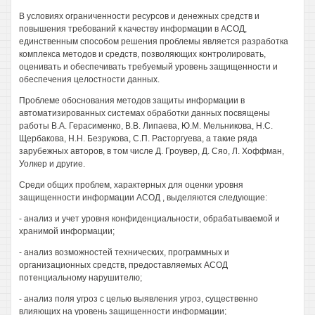
В условиях ограниченности ресурсов и денежных средств и
повышения требований к качеству информации в АСОД,
единственным способом решения проблемы является разработка
комплекса методов и средств, позволяющих контролировать,
оценивать и обеспечивать требуемый уровень защищенности и
обеспечения целостности данных.
Проблеме обоснования методов защиты информации в
автоматизированных системах обработки данных посвящены
работы В.А. Герасименко, В.В. Липаева, Ю.М. Мельникова, Н.С.
Щербакова, H.H. Безрукова, С.П. Расторгуева, а такие ряда
зарубежных авторов, в том числе Д. Гроувер, Д. Сяо, Л. Хоффман,
Уолкер и другие.
Среди общих проблем, характерных для оценки уровня
защищенности информации АСОД , выделяются следующие:
- анализ и учет уровня конфиденциальности, обрабатываемой и
хранимой информации;
- анализ возможностей технических, программных и
организационных средств, предоставляемых АСОД
потенциальному нарушителю;
- анализ поля угроз с целью выявления угроз, существенно
влияющих на уровень защищенности информации;