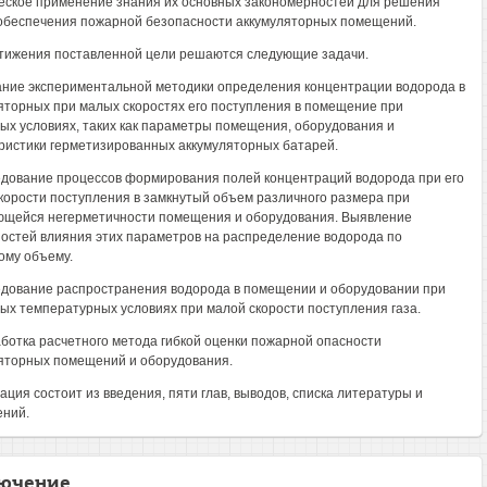
еское применение знания их основных закономерностей для решения
обеспечения пожарной безопасности аккумуляторных помещений.
тижения поставленной цели решаются следующие задачи.
ание экспериментальной методики определения концентрации водорода в
яторных при малых скоростях его поступления в помещение при
ых условиях, таких как параметры помещения, оборудования и
ристики герметизированных аккумуляторных батарей.
едование процессов формирования полей концентраций водорода при его
корости поступления в замкнутый объем различного размера при
щейся негерметичности помещения и оборудования. Выявление
остей влияния этих параметров на распределение водорода по
ому объему.
едование распространения водорода в помещении и оборудовании при
ых температурных условиях при малой скорости поступления газа.
аботка расчетного метода гибкой оценки пожарной опасности
яторных помещений и оборудования.
ация состоит из введения, пяти глав, выводов, списка литературы и
ний.
ючение