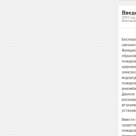
Введ
2003 год
Викторов
Беспере
связано
Функцио
образов
пожаров
широкое
электро
водород
пожаров
рекомби
Данное 
расшири
встраив
устанав
Вместе 
существ
пожаров