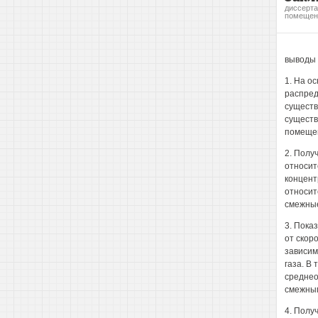
диссерта
помещен
выводы
1. На о
распред
существ
существ
помещен
2. Полу
относит
концент
относит
смежны
3. Пока
от скор
зависим
газа. В
среднео
смежным
4. Полу