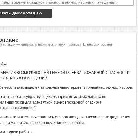
итать диссертацию
вление
ссертации — кандидата технических наук Никонова, Елена Викторовна
ИЕ.
1. АНАЛИЗ ВОЗМОЖНОСТЕЙ ГИБКОЙ ОЦЕНКИ ПОЖАРНОЙ ОПАСНОСТИ
УЛЯТОРНЫХ ПОМЕЩЕНИЙ.
обенности газовыделения современных герметизированных аккумуляторов.
достаточность существующих экспериментальных данных по
елению газов для адекватной оценки пожарной опасности
яторных помещений.
зможности математического моделирования для описания распределения
а при малой скорости его поступления в объем.
ли и задачи работы.