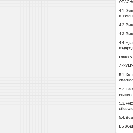
ОПАСН
4.1. Эм
в помещ
4.2. Вы
4.3. Вы
4.4. Ад
водород
Глава 
АККУМ
5.1. Ка
опаснос
5.2. Ра
гермети
5.3. Ре
оборудо
5.4. Во
ВЫВОД