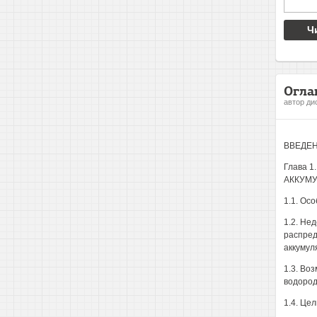
Ч
Огла
автор ди
ВВЕДЕН
Глава 
АККУМ
1.1. Ос
1.2. Не
распред
аккумул
1.3. Во
водород
1.4. Це