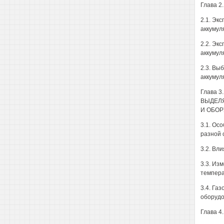
Глава 
2.1. Эк
аккумул
2.2. Эк
аккумул
2.3. Вы
аккумул
Глава 
ВЫДЕЛ
И ОБОР
3.1. Ос
разной 
3.2. Вл
3.3. Из
темпера
3.4. Га
оборудо
Глава 