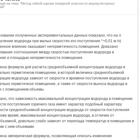
ция на тему "Метод гибкой оценки пожарной опасности аккумуляторных
ий"
сновании полученных экспериментальных данных показано, что на л
еление водорода при малых скоростях его поступления ^<0,01 м /ч)
енное влияние оказывает негерметичность помещения. Доказано
ование соотношения между скоростью поступления водорода в
ие и площадью негерметичности помещения.
чена формула для расчета среднеобъемной концентрации водорода в
ельно герметичном помещении, в которой величина среднеобъемной
рации водорода зависит от скорости и времени поступления водорода в
ельно герметичное помещение, а также от скорости выноса водорода в
е с помещением объемы.
зано, что зависимость максимальной концентрации водорода в помещении
ости поступления горючего газа имеет характер подобный характеру
ости среднеобъемной концентрации водорода от скорости поступления
 тоже время, максимальная концентрация водорода, в отличие от
бъемной, довольно слабо зависит от перепада температур в помещении и
и с ним объемами.
чена эмпирическая формула, позволяющая описать изменение