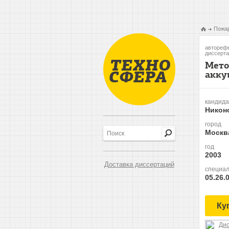
Пожар
авторефе
диссерта
Мето
акку
кандида
Никон
город
Москв
год
2003
Доставка диссертаций
специал
05.26.
Ку