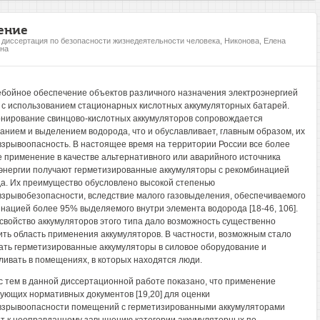
ение
, диссертация по безопасности жизнедеятельности человека, Никонова, Елена
на
бойное обеспечение объектов различного назначения электроэнергией
 с использованием стационарных кислотных аккумуляторных батарей.
нирование свинцово-кислотных аккумуляторов сопровождается
анием и выделением водорода, что и обуславливает, главным образом, их
зрывоопасность. В настоящее время на территории России все более
 применение в качестве альтернативного или аварийного источника
энергии получают герметизированные аккумуляторы с рекомбинацией
а. Их преимущество обусловлено высокой степенью
зрывобезопасности, вследствие малого газовыделения, обеспечиваемого
нацией более 95% выделяемого внутри элемента водорода [18-46, 106].
свойство аккумуляторов этого типа дало возможность существенно
ть область применения аккумуляторов. В частности, возможным стало
ать герметизированные аккумуляторы в силовое оборудование и
ливать в помещениях, в которых находятся люди.
с тем в данной диссертационной работе показано, что применение
ующих нормативных документов [19,20] для оценки
зрывоопасности помещений с герметизированными аккумуляторами