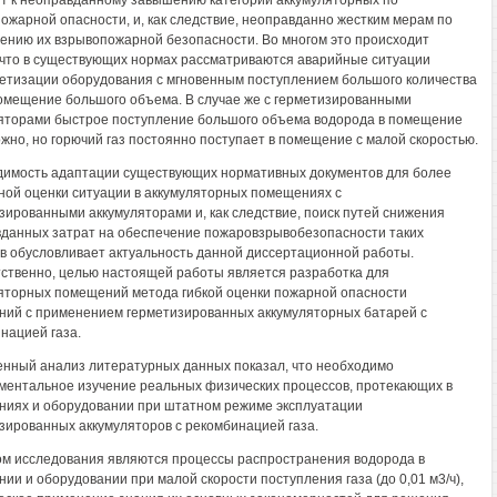
т к неоправданному завышению категории аккумуляторных по
ожарной опасности, и, как следствие, неоправданно жестким мерам по
ению их взрывопожарной безопасности. Во многом это происходит
 что в существующих нормах рассматриваются аварийные ситуации
етизации оборудования с мгновенным поступлением большого количества
помещение большого объема. В случае же с герметизированными
яторами быстрое поступление большого объема водорода в помещение
жно, но горючий газ постоянно поступает в помещение с малой скоростью.
имость адаптации существующих нормативных документов для более
ной оценки ситуации в аккумуляторных помещениях с
зированными аккумуляторами и, как следствие, поиск путей снижения
данных затрат на обеспечение пожаровзрывобезопасности таких
в обусловливает актуальность данной диссертационной работы.
ственно, целью настоящей работы является разработка для
яторных помещений метода гибкой оценки пожарной опасности
ий с применением герметизированных аккумуляторных батарей с
нацией газа.
нный анализ литературных данных показал, что необходимо
ментальное изучение реальных физических процессов, протекающих в
иях и оборудовании при штатном режиме эксплуатации
зированных аккумуляторов с рекомбинацией газа.
м исследования являются процессы распространения водорода в
ии и оборудовании при малой скорости поступления газа (до 0,01 м3/ч),