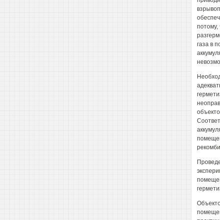
приводи
взрывоп
обеспеч
потому,
разгерм
газа в 
аккумул
невозмо
Необход
адекват
гермети
неоправ
объекто
Соответ
аккумул
помещен
рекомби
Проведе
экспери
помещен
гермети
Объекто
помещен