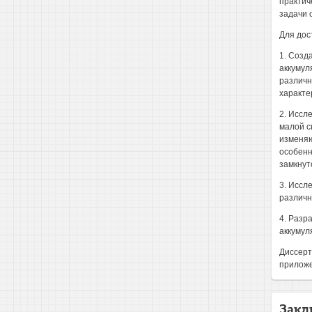
практич
задачи 
Для дос
1. Созд
аккумул
различн
характе
2. Иссл
малой с
изменяю
особенн
замкнут
3. Иссл
различн
4. Разр
аккумул
Диссерт
приложе
Закл