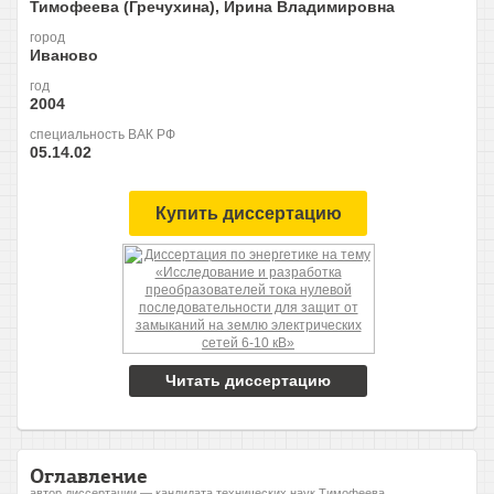
Тимофеева (Гречухина), Ирина Владимировна
город
Иваново
год
2004
специальность ВАК РФ
05.14.02
Купить диссертацию
Читать диссертацию
Оглавление
автор диссертации — кандидата технических наук Тимофеева