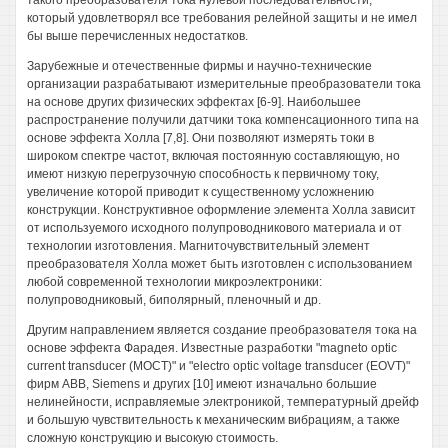
такого преобразователя тока нулевой последовательности,
который удовлетворял все требования релейной защиты и не имел
бы выше перечисленных недостатков.
Зарубежные и отечественные фирмы и научно-технические
организации разрабатывают измерительные преобразователи тока
на основе других физических эффектах [6-9]. Наибольшее
распространение получили датчики тока компенсационного типа на
основе эффекта Холла [7,8]. Они позволяют измерять токи в
широком спектре частот, включая постоянную составляющую, но
имеют низкую перегрузочную способность к первичному току,
увеличение которой приводит к существенному усложнению
конструкции. Конструктивное оформление элемента Холла зависит
от используемого исходного полупроводникового материала и от
технологии изготовления. Магниточувствительный элемент
преобразователя Холла может быть изготовлен с использованием
любой современной технологии микроэлектроники:
полупроводниковый, биполярный, пленочный и др.
Другим направлением является создание преобразователя тока на
основе эффекта Фарадея. Известные разработки "magneto optic
current transducer (МОСТ)" и "electro optic voltage transducer (EOVT)"
фирм ABB, Siemens и других [10] имеют изначально большие
нелинейности, исправляемые электроникой, температурный дрейф
и большую чувствительность к механическим вибрациям, а также
сложную конструкцию и высокую стоимость.