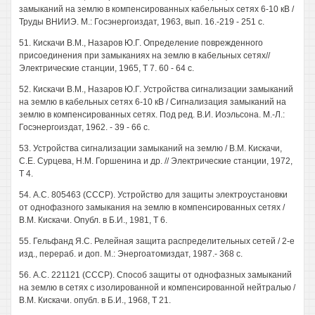
замыканий на землю в компенсированных кабельных сетях 6-10 кВ /
Труды ВНИИЭ. М.: Госэнергоиздат, 1963, вып. 16.-219 - 251 с.
51. Кискачи В.М., Назаров Ю.Г. Определение поврежденного
присоединения при замыканиях на землю в кабельных сетях//
Электрические станции, 1965, Т 7. 60 - 64 с.
52. Кискачи В.М., Назаров Ю.Г. Устройства сигнализации замыканий
на землю в кабельных сетях 6-10 кВ / Сигнализация замыканий на
землю в компенсированных сетях. Под ред. В.И. Иоэльсона. М.-Л.:
Госэнергоиздат, 1962. - 39 - 66 с.
53. Устройства сигнализации замыканий на землю / В.М. Кискачи,
С.Е. Сурцева, Н.М. Горшенина и др. // Электрические станции, 1972,
Т 4.
54. А.С. 805463 (СССР). Устройство для защиты электроустановки
от однофазного замыкания на землю в компенсированных сетях /
В.М. Кискачи. Опубл. в Б.И., 1981, Т 6.
55. Гельфанд Я.С. Релейная защита распределительных сетей / 2-е
изд., перераб. и доп. М.: Энергоатомиздат, 1987.- 368 с.
56. А.С. 221121 (СССР). Способ защиты от однофазных замыканий
на землю в сетях с изолированной и компенсированной нейтралью /
В.М. Кискачи. опубл. в Б.И., 1968, Т 21.