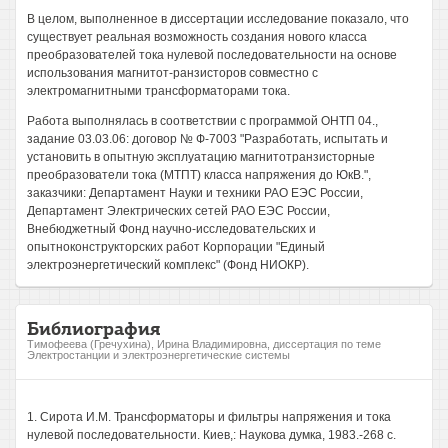
В целом, выполненное в диссертации исследование показало, что
существует реальная возможность создания нового класса
преобразователей тока нулевой последовательности на основе
использования магнитот-ранзисторов совместно с
электромагнитными трансформаторами тока.
Работа выполнялась в соответствии с программой ОНТП 04.,
задание 03.03.06: договор № Ф-7003 "Разработать, испытать и
установить в опытную эксплуатацию магнитотранзисторные
преобразователи тока (МТПТ) класса напряжения до ЮкВ.",
заказчики: Департамент Науки и техники РАО ЕЭС России,
Департамент Электрических сетей РАО ЕЭС России,
Внебюджетный Фонд научно-исследовательских и
опытноконструкторских работ Корпорации "Единый
электроэнергетический комплекс" (Фонд НИОКР).
Библиография
Тимофеева (Гречухина), Ирина Владимировна, диссертация по теме
Электростанции и электроэнергетические системы
1. Сирота И.М. Трансформаторы и фильтры напряжения и тока
нулевой последовательности. Киев,: Наукова думка, 1983.-268 с.