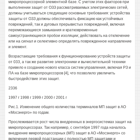
микропроцессорной элементной базе. С учетом этих факторов при
выполнении защит от ОЗЗ рассматриваемых электрических сетей,
должны учитываться следующие основные требования: устройства
защиты от ОЗЗ должны обеспечивать фиксацию как устойчивых
повреждений, так и дуговых прерывистых повреждений, включая
перемежающиеся замыкания и кратковременные
самоустраняющиеся пробои изоляции; действовать на отключение
или на сигнал и селективно определять поврежденное направление
и элемент.
Возрастающие требования к функционированию устройств защиты
от 033, а так же развитие электроники и вычислительной техники
привело к созданию нового класса систем управления, включая РЗ и
ПА на базе микропроцессоров [4], что позволило увеличить
быстродействие этих защит.
2336
1997 г 1998 г 1999 г 2000 г 2001 г
Рис.1. Изменение общего количества терминалов МП защит в АО
«Мосэнерго» по годам.
Прослеживается рост числа внедренных в энергосистемах защит на
микропроцессорах. Так например, с сентября 1997 года началось
внедрение микропроцессорных (МП) защит в АО «Мосэнерго» со
включения первой подстанции с полностью МП защитами и