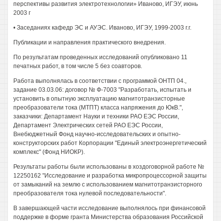
перспективы развития электротехнологии» Иваново, ИГЭУ, июнь
2003 г
• Заседаниях кафедр ЭС и АУЭС. Иваново, ИГЭУ, 1999-2003 г.г.
Публикации и направления практического внедрения.
По результатам проведенных исследований опубликовано 11
печатных работ, в том числе 5 без соавторов.
Работа выполнялась в соответствии с программой ОНТП 04.,
задание 03.03.06: договор № Ф-7003 "Разработать, испытать и
установить в опытную эксплуатацию магнитотранзисторные
преобразователи тока (МТПТ) класса напряжения до ЮкВ.",
заказчики: Департамент Науки и техники РАО ЕЭС России,
Департамент Электрических сетей РАО ЕЭС России,
Внебюджетный Фонд научно-исследовательских и опытно-
конструкторских работ Корпорации "Единый электроэнергетический
комплекс" (Фонд НИОКР).
Результаты работы были использованы в хоздоговорной работе №
12250162 "Исследование и разработка микропроцессорной защиты
от замыканий на землю с использованием магнитотранзисторного
преобразователя тока нулевой последовательности".
В завершающей части исследование выполнялось при финансовой
поддержке в форме гранта Министерства образования Российской