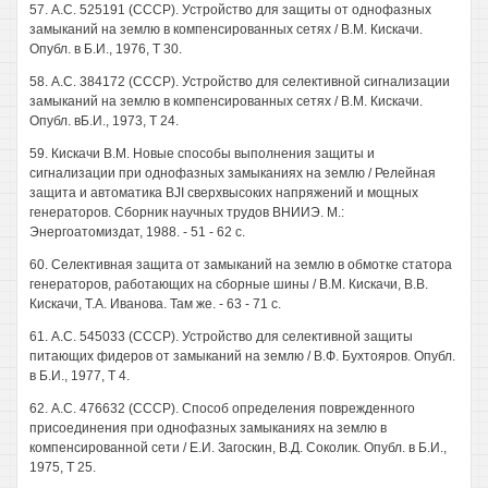
57. А.С. 525191 (СССР). Устройство для защиты от однофазных
замыканий на землю в компенсированных сетях / В.М. Кискачи.
Опубл. в Б.И., 1976, Т 30.
58. А.С. 384172 (СССР). Устройство для селективной сигнализации
замыканий на землю в компенсированных сетях / В.М. Кискачи.
Опубл. вБ.И., 1973, Т 24.
59. Кискачи В.М. Новые способы выполнения защиты и
сигнализации при однофазных замыканиях на землю / Релейная
защита и автоматика BJI сверхвысоких напряжений и мощных
генераторов. Сборник научных трудов ВНИИЭ. М.:
Энергоатомиздат, 1988. - 51 - 62 с.
60. Селективная защита от замыканий на землю в обмотке статора
генераторов, работающих на сборные шины / В.М. Кискачи, В.В.
Кискачи, Т.А. Иванова. Там же. - 63 - 71 с.
61. А.С. 545033 (СССР). Устройство для селективной защиты
питающих фидеров от замыканий на землю / В.Ф. Бухтояров. Опубл.
в Б.И., 1977, Т 4.
62. А.С. 476632 (СССР). Способ определения поврежденного
присоединения при однофазных замыканиях на землю в
компенсированной сети / Е.И. Загоскин, В.Д. Соколик. Опубл. в Б.И.,
1975, Т 25.