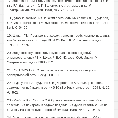
17. Защита от замыканий на землю в компенсированных сетях 6-10
кВ / Р.А. Вайнштейн, С.И. Головко, B.C. Григорьев и др. //
Электрические станции. 1998, № 7. - С. 26-30.
18. Дуговые замыкания на землю в кабельных сетях. / Л.Е. Дударев,
С.И. Запорожченко, Н.М. Лукьянцев // Электрические станции. 1971,
№ 8.-С. 64-66.
19. Шалыт Г.М. Повышение эффективности профилактики изоляции
в кабельных сетях // Труды ВНИИЭ. Вып. 8. М.: Госэнергоиздат.
-1959.-С. 77-97.
20. Защитное шунтирование однофазных повреждений
электроустановок / В.И. Шуцкий, В.О. Жидков, Ю.Н. Ильин. М.:
Энергоатомиз-дат.- 1988.- 152 с.
21. ГОСТ 24291-80. Электрическая часть электростанции и
электрической сети.-Введ.01.01.81.
22. Евдокунин Г.А., Гудилин С.В., Корепанов А.А. Выбор способа
заземления нейтрали в сетях 6 10 кВ // Электричество. - 1998, № 12.
-С. 8-22.
23. Обабков В.К., Осипов Э.Р. Сравнительный анализ способов
заземления нейтрали в задаче подавления дуговых замыканий на
землю // Известия вузов. Горный журнал. 1988, № 3. - С. 94 - 97.
24. Двадцать пять лет изучения энергосистем Франции / Обзор