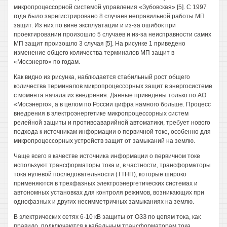
микропроцессорной системой управления «Зубовская» [5]. С 1997
года было зарегистрировано 8 случаев неправильной работы МП
защит. Из них по вине эксплуатации и из-за ошибок при
проектировании произошло 5 случаев и из-за неисправности самих
МП защит произошло 3 случая [5]. На рисунке 1 приведено
изменение общего количества терминалов МП защит в
«Мосэнерго» по годам.
Как видно из рисунка, наблюдается стабильный рост общего
количества терминалов микропроцессорных защит в энергосистеме
с момента начала их внедрения. Данные приведены только по АО
«Мосэнерго», а в целом по России цифра намного больше. Процесс
внедрения в электроэнергетике микропроцессорных систем
релейной защиты и противоаварийной автоматики, требует нового
подхода к источникам информации о первичной токе, особенно для
микропроцессорных устройств защит от замыканий на землю.
Чаще всего в качестве источника информации о первичном токе
используют трансформаторы тока и, в частности, трансформаторы
тока нулевой последовательности (ТТНП), которые широко
применяются в трехфазных электроэнергетических системах и
автономных установках для контроля режимов, возникающих при
однофазных и других несимметричных замыканиях на землю.
В электрических сетях 6-10 кВ защиты от ОЗЗ по цепям тока, как
правило, подключаются к кабельным трансформаторам тока