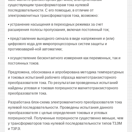
существующим трансформаторам тока нулевой
последовательности. С его помощью, в отличие от
электромагнитных трансформаторов тока, возможно:
• устранение насыщения в переходных режимах за счет
расширения полосы пропускания, включая постоянный ток;
• представление выходного сигнала в виде напряжения и (или)
цифрового кода для микропроцессорных систем защиты и
противоаварий-ной автоматики;
• осуществление бесконтактного измерения как переменных, так и
постоянных токов.
Предложена, обоснована и апробирована методика температурных
и токовых испытаний рабочего образца магнитотранзисторного
преобразователя тока. По результатам проведенных испытаний
найдены угловая и токовая погрешности магнитотранзисторного
преобразователя тока.
Разработана блок-схема электромагнитного преобразователя тока
нулевой последовательности. Проведены испытания данного
преобразователя с целью определения токовых и угловых
погрешностей. Полученные погрешности существенно меньше, чем
у трансформаторов тока нулевой последовательности типов T3JIM
и T3PJI.