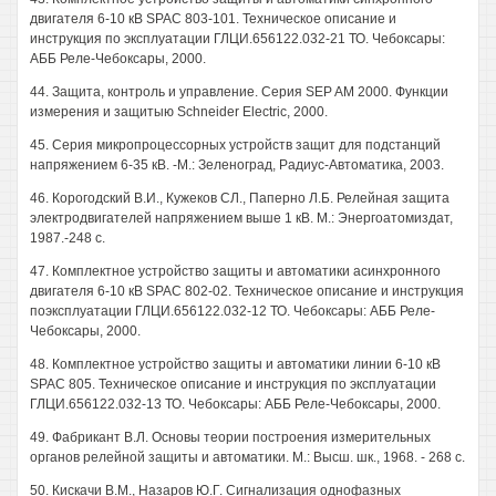
двигателя 6-10 кВ SPAC 803-101. Техническое описание и
инструкция по эксплуатации ГЛЦИ.656122.032-21 ТО. Чебоксары:
АББ Реле-Чебоксары, 2000.
44. Защита, контроль и управление. Серия SEP AM 2000. Функции
измерения и защитыю Schneider Electric, 2000.
45. Серия микропроцессорных устройств защит для подстанций
напряжением 6-35 кВ. -М.: Зеленоград, Радиус-Автоматика, 2003.
46. Корогодский В.И., Кужеков СЛ., Паперно Л.Б. Релейная защита
электродвигателей напряжением выше 1 кВ. М.: Энергоатомиздат,
1987.-248 с.
47. Комплектное устройство защиты и автоматики асинхронного
двигателя 6-10 кВ SPAC 802-02. Техническое описание и инструкция
поэксплуатации ГЛЦИ.656122.032-12 ТО. Чебоксары: АББ Реле-
Чебоксары, 2000.
48. Комплектное устройство защиты и автоматики линии 6-10 кВ
SPAC 805. Техническое описание и инструкция по эксплуатации
ГЛЦИ.656122.032-13 ТО. Чебоксары: АББ Реле-Чебоксары, 2000.
49. Фабрикант В.Л. Основы теории построения измерительных
органов релейной защиты и автоматики. М.: Высш. шк., 1968. - 268 с.
50. Кискачи В.М., Назаров Ю.Г. Сигнализация однофазных