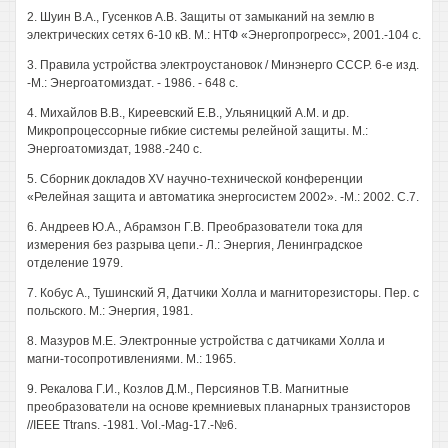
2. Шуин В.А., Гусенков А.В. Защиты от замыканий на землю в
электрических сетях 6-10 кВ. М.: НТФ «Энергопрогресс», 2001.-104 с.
3. Правила устройства электроустановок / Минэнерго СССР. 6-е изд.
-М.: Энергоатомиздат. - 1986. - 648 с.
4. Михайлов В.В., Киреевский Е.В., Ульяницкий A.M. и др.
Микропроцессорные гибкие системы релейной защиты. М.:
Энергоатомиздат, 1988.-240 с.
5. Сборник докладов XV научно-технической конференции
«Релейная защита и автоматика энергосистем 2002». -М.: 2002. С.7.
6. Андреев Ю.А., Абрамзон Г.В. Преобразователи тока для
измерения без разрыва цепи.- Л.: Энергия, Ленинградское
отделение 1979.
7. Кобус А., Тушинский Я, Датчики Холла и магниторезисторы. Пер. с
польского. М.: Энергия, 1981.
8. Мазуров М.Е. Электронные устройства с датчиками Холла и
магни-тосопротивлениями. М.: 1965.
9. Рекалова Г.И., Козлов Д.М., Персиянов Т.В. Магнитные
преобразователи на основе кремниевых планарных транзисторов
//IEEE Ttrans. -1981. Vol.-Mag-17.-№6.