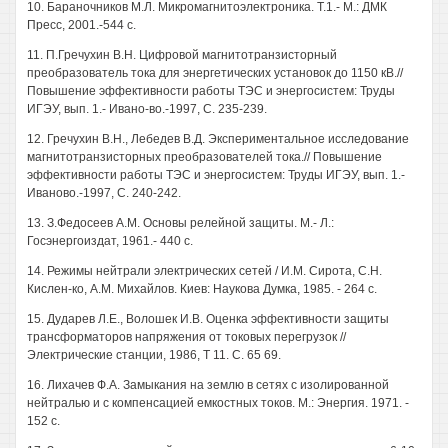
10. Бараночников М.Л. Микромагнитоэлектроника. Т.1.- М.: ДМК
Пресс, 2001.-544 с.
11. П.Гречухин В.Н. Цифровой магнитотранзисторный
преобразователь тока для энергетических установок до 1150 кВ.//
Повышение эффективности работы ТЭС и энергосистем: Труды
ИГЭУ, вып. 1.- Ивано-во.-1997, С. 235-239.
12. Гречухин В.Н., Лебедев В.Д. Экспериментальное исследование
магнитотранзисторных преобразователей тока.// Повышение
эффективности работы ТЭС и энергосистем: Труды ИГЭУ, вып. 1.-
Иваново.-1997, С. 240-242.
13. З.Федосеев A.M. Основы релейной защиты. М.- Л.:
Госэнергоиздат, 1961.- 440 с.
14. Режимы нейтрали электрических сетей / И.М. Сирота, С.Н.
Кислен-ко, A.M. Михайлов. Киев: Наукова Думка, 1985. - 264 с.
15. Дударев Л.Е., Волошек И.В. Оценка эффективности защиты
трансформаторов напряжения от токовых перегрузок //
Электрические станции, 1986, Т 11. С. 65 69.
16. Лихачев Ф.А. Замыкания на землю в сетях с изолированной
нейтралью и с компенсацией емкостных токов. М.: Энергия. 1971. -
152 с.