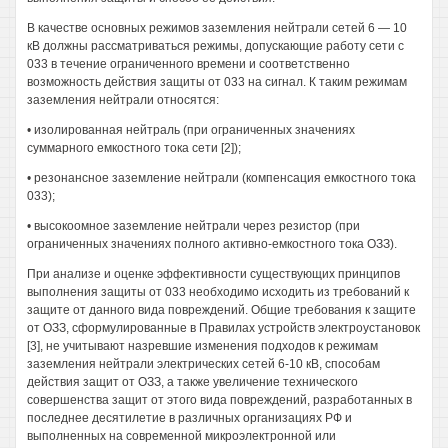
В качестве основных режимов заземления нейтрали сетей 6 — 10
кВ должны рассматриваться режимы, допускающие работу сети с
033 в течение ограниченного времени и соответственно
возможность действия защиты от 033 на сигнал. К таким режимам
заземления нейтрали относятся:
• изолированная нейтраль (при ограниченных значениях
суммарного емкостного тока сети [2]);
• резонансное заземление нейтрали (компенсация емкостного тока
033);
• высокоомное заземление нейтрали через резистор (при
ограниченных значениях полного активно-емкостного тока ОЗЗ).
При анализе и оценке эффективности существующих принципов
выполнения защиты от 033 необходимо исходить из требований к
защите от данного вида повреждений. Общие требования к защите
от ОЗЗ, сформулированные в Правилах устройств электроустановок
[3], не учитывают назревшие изменения подходов к режимам
заземления нейтрали электрических сетей 6-10 кВ, способам
действия защит от ОЗЗ, а также увеличение технического
совершенства защит от этого вида повреждений, разработанных в
последнее десятилетие в различных организациях РФ и
выполненных на современной микроэлектронной или