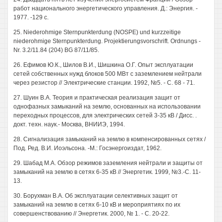
работ национального энергетического управления. Д.: Энергия. -
1977. -129 с.
25. Niederohmige Sternpunkterdung (NOSPE) und kurzzeitige
niederohmige Sternpunkterdung. Projektierungsvorschrift. Ordnungs -
Nr. 3.2/11.84 (204) BG 87/11/85.
26. Ефимов Ю.К., Шилов В.И., Шишкина О.Г. Опыт эксплуатации
сетей собственных нужд блоков 500 МВт с заземлением нейтрали
через резистор // Электрические станции. 1992, №5. - С. 68 - 71.
27. Шуин В.А. Теория и практическая реализация защит от
однофазных замыканий на землю, основанных на использовании
переходных процессов, для электрических сетей 3-35 кВ / Дисс. .
докт. техн. наук.- Москва, ВНИИЭ, 1994.
28. Сигнализация замыканий на землю в компенсированных сетях /
Под. Ред. В.И. Иоэльсона. -М.: Госэнергоиздат, 1962.
29. Шабад М.А. Обзор режимов заземления нейтрали и защиты от
замыканий на землю в сетях 6-35 кВ // Энергетик. 1999, №3.-С. 11-
13.
30. Борухман В.А. Об эксплуатации селективных защит от
замыканий на землю в сетях 6-10 кВ и мероприятиях по их
совершенствованию // Энергетик. 2000, № 1. - С. 20-22.