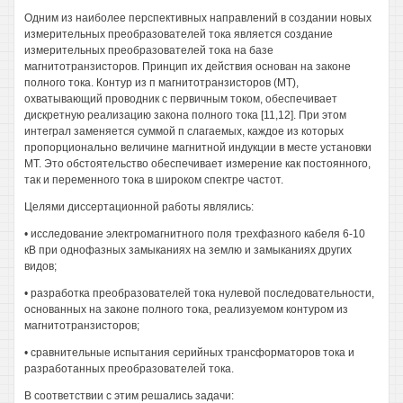
Одним из наиболее перспективных направлений в создании новых
измерительных преобразователей тока является создание
измерительных преобразователей тока на базе
магнитотранзисторов. Принцип их действия основан на законе
полного тока. Контур из п магнитотранзисторов (МТ),
охватывающий проводник с первичным током, обеспечивает
дискретную реализацию закона полного тока [11,12]. При этом
интеграл заменяется суммой п слагаемых, каждое из которых
пропорционально величине магнитной индукции в месте установки
МТ. Это обстоятельство обеспечивает измерение как постоянного,
так и переменного тока в широком спектре частот.
Целями диссертационной работы являлись:
• исследование электромагнитного поля трехфазного кабеля 6-10
кВ при однофазных замыканиях на землю и замыканиях других
видов;
• разработка преобразователей тока нулевой последовательности,
основанных на законе полного тока, реализуемом контуром из
магнитотранзисторов;
• сравнительные испытания серийных трансформаторов тока и
разработанных преобразователей тока.
В соответствии с этим решались задачи: