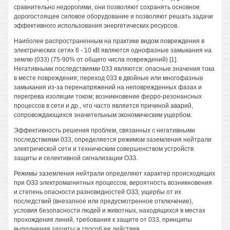
сравнительно недорогими, они позволяют сохранять основное
дорогостоящее силовое оборудование и позволяют решать задачи
эффективного использования энергетических ресурсов.
Наиболее распространенным на практике видом повреждения в
электрических сетях 6 - 10 кВ являются однофазные замыкания на
землю (033) (75-90% от общего числа повреждений) [1].
Негативными последствиями 033 являются: опасные значения тока
в месте повреждения; переход 033 в двойные или многофазные
замыкания из-за перенапряжений на неповрежденных фазах и
перегрева изоляции током; возникновение ферро-резонансных
процессов в сети и др., что часто является причиной аварий,
сопровождающихся значительным экономическим ущербом.
Эффективность решения проблем, связанных с негативными
последствиями 033, определяется режимом заземления нейтрали
электрической сети и техническим совершенством устройств
защиты и селективной сигнализации ОЗЗ.
Режимы заземления нейтрали определяют характер происходящих
при ОЗЗ электромагнитных процессов, вероятность возникновения
и степень опасности разновидностей ОЗЗ, ущербы от их
последствий (внезапное или предусмотренное отключение),
условия безопасности людей и животных, находящихся в местах
прохождения линий, требования к защите от 033, принципы
выполнения защиты и способ ее действия.