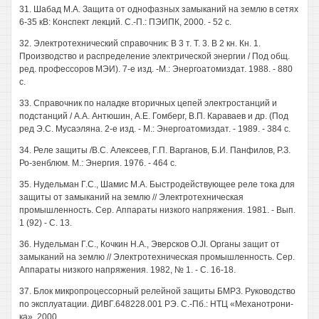
31. Шабад М.А. Защита от однофазных замыканий на землю в сетях
6-35 кВ: Конспект лекций. С.-П.: ПЭИПК, 2000. - 52 с.
32. Электротехнический справочник: В 3 т. Т. 3. В 2 кн. Кн. 1.
Производство и распределение электрической энергии / Под общ.
ред. профессоров МЭИ). 7-е изд. -М.: Энергоатомиздат. 1988. - 880
с.
33. Справочник по наладке вторичных цепей электростанций и
подстанций / А.А. Антюшин, А.Е. Гомберг, В.П. Караваев и др. (Под
ред Э.С. Мусаэляна. 2-е изд. - М.: Энергоатомиздат. - 1989. - 384 с.
34. Реле защиты /B.C. Алексеев, Г.П. Варганов, Б.И. Панфилов, Р.З.
Ро-зенблюм. М.: Энергия. 1976. - 464 с.
35. Нудельман Г.С., Шамис М.А. Быстродействующее реле тока для
защиты от замыканий на землю // Электротехническая
промышленность. Сер. Аппараты низкого напряжения. 1981. - Вып.
1 (92) - С. 13.
36. Нудельман Г.С., Кочкин Н.А., Эверсков O.JI. Органы защит от
замыканий на землю // Электротехническая промышленность. Сер.
Аппараты низкого напряжения. 1982, № 1. - С. 16-18.
37. Блок микропроцессорный релейной защиты БМРЗ. Руководство
по эксплуатации. ДИВГ.648228.001 РЭ. С.-Пб.: НТЦ «Механотрони-
ка», 2000.