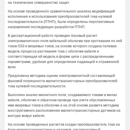
на техническое совершенство защит.
На основе проведенного сравнительного анализа модификаций
исполнения и использования преобразователей тока нулевой
последовательности (ПТНП), были определены перспективные
направления последующих разработок ПТНП.
В диссертационной работе проведен базовый расчет
электромагнитного поля кабельной оболочки при протекании по ней
токов ОЗЗ и вихревых токов, на основе которого создана полевая
модель процесса растекания тока с оболочки кабеля и
соответствующая ей модель в форме цепи с распределенными
параметрами, удобная для определения падающей и отраженной
волн.
Предложена методика оценки электромагнитной составляющей
фазовой погрешности магнитотранзисторных преобразователей
тока нулевой последовательности.
Выполнен анализ магнитного поля, создаваемого токами в жилах
кабеля, оболочке и обратном проводе при учете обусловленных
ими вихревых токов в оболочке и на этой основе развита методика
конструктивного расположения магнитотранзисторных датчиков на
контуре вокруг кабеля.
На основе проведенных расчетов создан преобразователь тока на
базе магнитотранзисторных датчиков, альтернативный