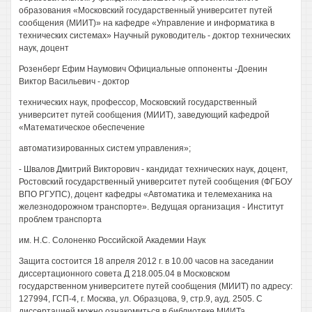
образования «Московский государственный университет путей
сообщения (МИИТ)» на кафедре «Управление и информатика в
технических системах» Научный руководитель - доктор технических
наук, доцент
Розенберг Ефим Наумович Официальные оппоненты -Доенин
Виктор Васильевич - доктор
технических наук, профессор, Московский государственный
университет путей сообщения (МИИТ), заведующий кафедрой
«Математическое обеспечение
автоматизированных систем управления»;
- Швалов Дмитрий Викторович - кандидат технических наук, доцент,
Ростовский государственный университет путей сообщения (ФГБОУ
ВПО РГУПС), доцент кафедры «Автоматика и телемеханика на
железнодорожном транспорте». Ведущая организация - Институт
проблем транспорта
им. Н.С. Солоненко Российской Академии Наук
Защита состоится 18 апреля 2012 г. в 10.00 часов на заседании
диссертационного совета Д 218.005.04 в Московском
государственном университете путей сообщения (МИИТ) по адресу:
127994, ГСП-4, г. Москва, ул. Образцова, 9, стр.9, ауд. 2505. С
диссертацией можно ознакомиться в библиотеке МИИТа.