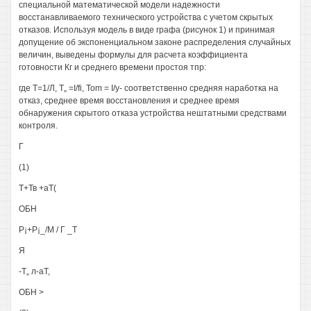
специальной математической модели надежности
восстанавливаемого технического устройства с учетом скрытых
отказов. Используя модель в виде графа (рисунок 1) и принимая
допущение об экспоненциальном законе распределения случайных
величин, выведены формулы для расчета коэффициента
готовности Кг и среднего времени простоя тпр:
где Т=1/Л, Т„ =I/fi, Tom = I/y- соответственно средняя наработка на
отказ, среднее время восстановления и среднее время
обнаружения скрытого отказа устройства нештатными средствами
контроля.
Г
(1)
Т+Тв +аТ(
ОБН
P¡+P¡_/M / Г _Т
Я
-Т„ л-аТ,
ОБН >