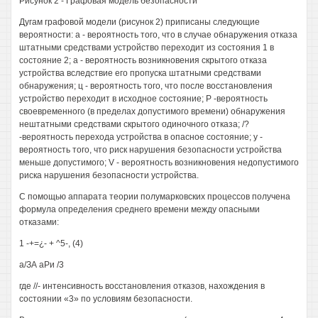
Рисунок 2 - Графовая модель безопасности
Дугам графовой модели (рисунок 2) приписаны следующие
вероятности: а - вероятность того, что в случае обнаружения отказа
штатными средствами устройство переходит из состояния 1 в
состояние 2; а - вероятность возникновения скрытого отказа
устройства вследствие его пропуска штатными средствами
обнаружения; ц - вероятность того, что после восстановления
устройство переходит в исходное состояние; Р -вероятность
своевременного (в пределах допустимого времени) обнаружения
нештатными средствами скрытого одиночного отказа; /?
-вероятность перехода устройства в опасное состояние; у -
вероятность того, что риск нарушения безопасности устройства
меньше допустимого; V - вероятность возникновения недопустимого
риска нарушения безопасности устройства.
С помощью аппарата теории полумарковских процессов получена
формула определения среднего времени между опасными
отказами:
1 -+=¿- + ^5-, (4)
а/ЗА аРи /3
где //- интенсивность восстановления отказов, нахождения в
состоянии «3» по условиям безопасности.