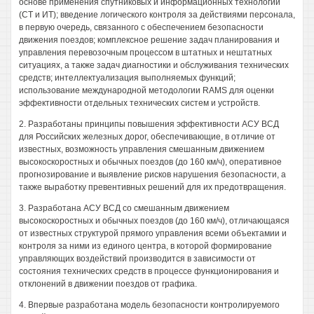
основе применения спутниковых и информационных технологий
(СТ и ИТ); введение логического контроля за действиями персонала,
в первую очередь, связанного с обеспечением безопасности
движения поездов; комплексное решение задач планирования и
управления перевозочным процессом в штатных и нештатных
ситуациях, а также задач диагностики и обслуживания технических
средств; интеллектуализация выполняемых функций;
использование международной методологии RAMS для оценки
эффективности отдельных технических систем и устройств.
2. Разработаны принципы повышения эффективности АСУ ВСД
для Российских железных дорог, обеспечивающие, в отличие от
известных, возможность управления смешанным движением
высокоскоростных и обычных поездов (до 160 км/ч), оперативное
прогнозирование и выявление рисков нарушения безопасности, а
также выработку превентивных решений для их предотвращения.
3. Разработана АСУ ВСД со смешанным движением
высокоскоростных и обычных поездов (до 160 км/ч), отличающаяся
от известных структурой прямого управления всеми объектамии и
контроля за ними из единого центра, в которой формирование
управляющих воздействий производится в зависимости от
состояния технических средств в процессе функционирования и
отклонений в движении поездов от графика.
4. Впервые разработана модель безопасности контролируемого