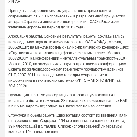
УРРАН.
Принципы построения систем управления с применением
современных ИТ и СТ использованы в разработанной при участии
автора «Стратегии инновационного развития ОАО «Российские
железные дороги» на период до 2015 года».
Апробация работы. Основные результаты работы докладывались:
на заседаниях научно-технических советов ОАО «РЖД», Москва,
20062011гг.; на международных научно-практических конференциях:
«Спутниковые технологии и цифровые системы связи», Москва,
20072010гг.; на конференции «Интеллектуальный транспорт-2010»,
Москва, 2010; на заседаниях и научно-практических конференциях
Совета по железнодорожному транспорту государств-участников
СНГ, 2007-2011; на заседаниях кафедры «Управление и
информатика в технических системах (УИТС)» МГУПС (МИИТа),
20И-2012гг.
Публикации. По теме диссертации автором опубликованы 41
печатная работа, в том числе 23 в изданиях, рекомендованных ВАК,
и в 3-х монографиях; получено 6 патентов на изобретения.
Структура и объем работы. Диссертация состоит из введения, пяти
глав, заключения. Содержит 154 страницы машинописного текста,
39 иллюстраций и 5 таблиц. Список использованной литературы
включает 104 наименования.