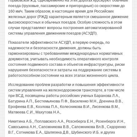
Горьковской ж.д. Одновременно на этих дорогах курсируют обычные
поезда (грузовые, пассажирские и пригородные) со скоростями до
160 км/ч. Таким образом, в настоящее время для Российских
железных дорог (РЖД) характерным является смешанное движение
высокоскоростных и обычных поездов. Особую сложность в этом
случае представляют вопросы построения автоматизированной
системы управления движением поездов (АСУДП).
Показатели эффективности АСУДП, в первую очередь, по
надежности и безопасности движения, должны быть
гармонизированы с требованиями международных нормативных
документов, учитывать необходимость оперативного контроля
состояния подвижного состава и объектов инфраструктуры, риски
нарушения безопасности и затраты на поддержание системы в
работоспособном состоянии на всех этапах жизненного цикла.
Исследованию проблем разработки и повышения эффективности
систем управления на железнодорожном транспорте, в том числе
при ВСД, посвящены работы российских ученых Баранова Л.А.,
Батурина А.П., Бестемьянова П.Ф., Василенко М.Н., Доенина В.В.,
Ерофеева Е.В., Козлова П.А., Колесникова В.И., Лисенкова В.М.,
Матвеева С.И., Махутова H.A.,
Никитина А.Б., Поплавского A.A., Розснберга E.H., Розенберга И.Н.,
Савоськина А.Н., Сапожникова В.В., Сапожникова Вл.В., Сидоренко
В.Г., Сотникова Е.А., Шалягина Д.В., Шубинского И.Б. и других