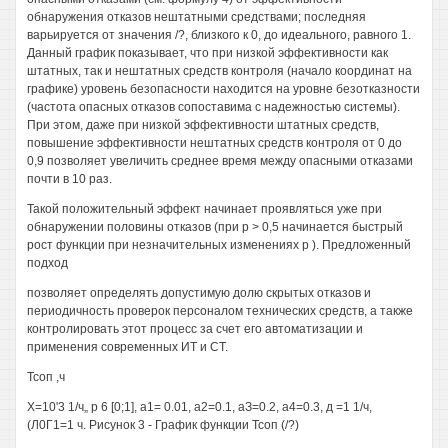
обнаружения отказов нештатными средствами; последняя
варьируется от значения /?, близкого к 0, до идеального, равного 1.
Данный график показывает, что при низкой эффективности как
штатных, так и нештатных средств контроля (начало координат на
графике) уровень безопасности находится на уровне безотказности
(частота опасных отказов сопоставима с надежностью системы).
При этом, даже при низкой эффективности штатных средств,
повышение эффективности нештатных средств контроля от 0 до
0,9 позволяет увеличить среднее время между опасными отказами
почти в 10 раз.
Такой положительный эффект начинает проявляться уже при
обнаружении половины отказов (при р > 0,5 начинается быстрый
рост функции при незначительных изменениях р ). Предложенный
подход
позволяет определять допустимую долю скрытых отказов и
периодичность проверок персоналом технических средств, а также
контролировать этот процесс за счет его автоматизации и
применения современных ИТ и СТ.
Тсоп ,ч
Х=10'3 1/ч„ р 6 [0;1], а1= 0.01, а2=0.1, аЗ=0.2, а4=0.3, д =1 1/ч,
(Л0Г1=1 ч. Рисунок 3 - График функции Тсоп (/?)