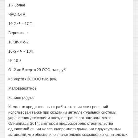
1 и более
ЧАСТОТА
10-2 <Ч< 1С"1
Вероятное
10"3ІЧ< ю-2
10-5 < Ч < 104
Ч< 10-3
От 2 до 5 жертв 20 ООО тыс. руб.
>5 жертв • 20 ООО тыс. руб.
Маловероятное
Крайне редкое
Комплекс предложенных в работе технических решений
использован также при создании интеллектуальной системы
управления движением поездов транспортного комплекса
Олимпиады 2014, в котором предусмотрено строительство
однопутной линии железнодорожного движения с двухпутными
вставками, что обеспечило значительное сокращение капитальных