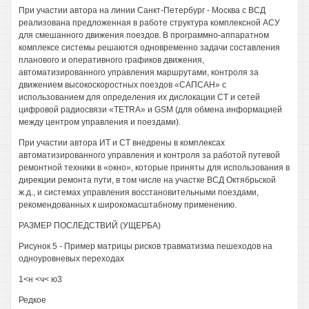
При участии автора на линии Санкт-Петербург - Москва с ВСД
реализована предложенная в работе структура комплексной АСУ
для смешанного движения поездов. В программно-аппаратном
комплексе системы решаются одновременно задачи составления
планового и оперативного графиков движения,
автоматизированного управления маршрутами, контроля за
движением высокоскоростных поездов «САПСАН» с
использованием для определения их дислокации СТ и сетей
цифровой радиосвязи «TETRA» и GSM (для обмена информацией
между центром управления и поездами).
При участии автора ИТ и СТ внедрены в комплексах
автоматизированного управления и контроля за работой путевой
ремонтной техники в «окно», которые приняты для использования в
дирекции ремонта пути, в том числе на участке ВСД Октябрьской
ж.д., и системах управления восстановительными поездами,
рекомендованных к широкомасштабному применению.
РАЗМЕР ПОСЛЕДСТВИЙ (УЩЕРБА)
Рисунок 5 - Пример матрицы рисков травматизма пешеходов на
одноуровневых переходах
1<н <ч< ю3
Редкое