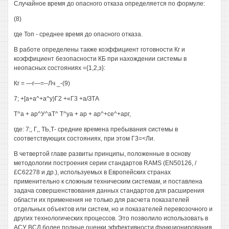
Случайное время до опасного отказа определяется по формуле:
(8)
где Топ - среднее время до опасного отказа.
В работе определены также коэффициент готовности Кг и
коэффициент безопасности КБ при нахождении системы в
неопасных состояниях ={1,2,з}:
Кг = —г—=--Лч _-(9)
7; +[а+а^+а^у)Г2 +«Г3 +а/ЗТА
Т^а + ар^У^аТ^ Т^уа + ар + ар^+се^+арг,
где: 7;, Г,, ТЬ,Т- средние времена пребывания системы в
соответствующих состояниях, при этом Г3=<Ли.
В четвертой главе развиты принципы, положенные в основу
методологии построения серии стандартов RAMS (EN50126, /
£С62278 и др.), используемых в Европейских странах
применительно к сложным техническим системам, и поставлена
задача совершенствования данных стандартов для расширения
области их применения не только для расчета показателей
отдельных объектов или систем, но и показателей перевозочного и
других технологических процессов. Это позволило использовать в
АСУ ВСД более полные оценки эффективности функционирования