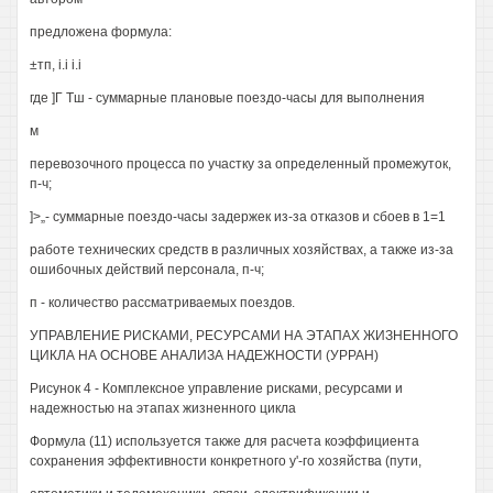
предложена формула:
±тп, i.i i.i
где ]Г Тш - суммарные плановые поездо-часы для выполнения
м
перевозочного процесса по участку за определенный промежуток,
п-ч;
]>„- суммарные поездо-часы задержек из-за отказов и сбоев в 1=1
работе технических средств в различных хозяйствах, а также из-за
ошибочных действий персонала, п-ч;
п - количество рассматриваемых поездов.
УПРАВЛЕНИЕ РИСКАМИ, РЕСУРСАМИ НА ЭТАПАХ ЖИЗНЕННОГО
ЦИКЛА НА ОСНОВЕ АНАЛИЗА НАДЕЖНОСТИ (УРРАН)
Рисунок 4 - Комплексное управление рисками, ресурсами и
надежностью на этапах жизненного цикла
Формула (11) используется также для расчета коэффициента
сохранения эффективности конкретного у'-го хозяйства (пути,