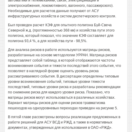
автоматики и телемеханики, связи, электрификации и
электроснабжения, локомотивного, вагонного, пассажирского).
Необходимые для расчетов данные получают от АСУ
инфраструктурных хозяйств и систем диспетчерского контроля.
Был проведен расчет КЭФ для опытного полигона Буй-Свеча
Северной ж.д. (протяженностью 368 км) и хозяйства пути этого
полигона, который показал, что значение КЭФ составляет для
полигона 93,4 %, а для хозяйства пути - 98,5%.
Для анализа рисков в работе используются матрицы рисков,
разработанные на основе методологии УРРАН. Матрица рисков
представляет собой таблицу, в которой отображаются частоты
возникновения события и тяжести последствий этого события, что
позволяет в наглядной форме оценить уровень риска
рассматриваемого события. В диссертации определены типовые
уровни возникновения событий, типовые уровни тяжести
последствий, типовые уровни риска и разработаны рекомендации
по снижению риска для каждого уровня риска. Показано, что
матрицы рисков могут использоваться в различных хозяйствах.
Вариант матрицы рисков для оценки рисков травматизма
пешеходов на одноуровневых переходах приведен на рисунке 5.
В пятой главе рассмотрены вопросы реализации предложенных в
работе решений для АСУ ВСД и РЖД, а также в нормативных
документах, утвержденных для использования в ОАО «РЖД».