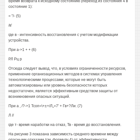
Время возврата к исходному состоянию (переход из состояния 4 в
состояние 1):
= "/- (5)
/в'
где в - интенсивность восстановления с учетом модификации
устройства.
При а->1 + + (6)
РЛ Рц р
Отсюда следует вывод, что, в условиях ограниченности ресурсов,
применение организационных методов в системах управления
технологическими процессами, которые не могут быть
автоматизированы или уровень безопасности которых
недостаточен, является эффективным средством защиты от
возникновения опасных ситуаций.
При а , /?->1 Тсоп=\+±+/Л„=7' + Гв+?Ли. (7)
Л //
где т- время наработки на отказ, Тв - время до восстановления.
На рисунке 3 показана зависимость среднего времени между
опасными отказами (см. формулу 4) от эффективности