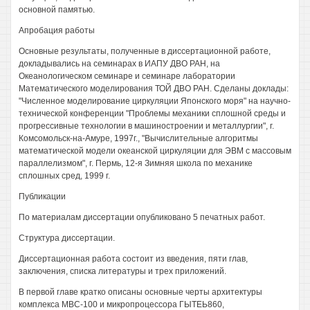
основной памятью.
Апробация работы
Основные результаты, полученные в диссертационной работе,
докладывались на семинарах в ИАПУ ДВО РАН, на
Океанологическом семинаре и семинаре лаборатории
Математического моделирования ТОЙ ДВО РАН. Сделаны доклады:
"Численное моделирование циркуляции Японского моря" на научно-
технической конференции "Проблемы механики сплошной среды и
прогрессивные технологии в машиностроении и металлургии", г.
Комсомольск-на-Амуре, 1997г., "Вычислительные алгоритмы
математической модели океанской циркуляции для ЭВМ с массовым
параллелизмом", г. Пермь, 12-я Зимняя школа по механике
сплошных сред, 1999 г.
Публикации
По материалам диссертации опубликовано 5 печатных работ.
Структура диссертации.
Диссертационная работа состоит из введения, пяти глав,
заключения, списка литературы и трех приложений.
В первой главе кратко описаны основные черты архитектуры
комплекса МВС-100 и микропроцессора ГЫТЕЬ860,