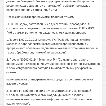
данных наблюдений. Знание структуры течений необходимо для
решения задач, связанных с навигацией, рыбным промыслом,
распространением загрязнений и т.д.
Связь с научными программами, планами, темами
Решение задач, поставленных в диссертации, проводилось в
соответствии с научно-исследовательскими планами ИАПУ ДВО
РАН в рамках выполнения разделов следующих программ:
1.Проект N0201.01.018 Миннауки РФ "Разработка для систем
массового параллелизма новых методов прогнозирования и
программного обеспечения динамики океана и окраинных морей, а
также обработки спутниковой информации";
2. Проект N0201.01.244 Миннауки РФ "Создание системного
программного обеспечения мультипроцессорных суперкомпьютеров
и режимов удаленного доступа к вычислительным ресурсам на
основе
использования стандартизованных средств программирования
высокого уровня";
3.Проект Российского фонда фундаментальных исследований
"Реализация математической модели динамики океана с
использованием спутниковой информации на ЭВМ с массовым
параллелизмом".