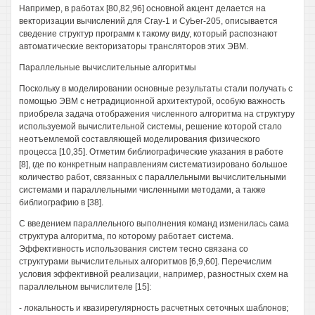
Например, в работах [80,82,96] основной акцент делается на
векторизации вычислений для Сгау-1 и СуЬег-205, описывается
сведение структур программ к такому виду, который распознают
автоматические векторизаторы трансляторов этих ЭВМ.
Параллельные вычислительные алгоритмы
Поскольку в моделировании основные результаты стали получать с
помощью ЭВМ с нетрадиционной архитектурой, особую важность
приобрела задача отображения численного алгоритма на структуру
используемой вычислительной системы, решение которой стало
неотъемлемой составляющей моделирования физического
процесса [10,35]. Отметим библиографические указания в работе
[8], где по конкретным направлениям систематизировано большое
количество работ, связанных с параллельными вычислительными
системами и параллельными численными методами, а также
библиографию в [38].
С введением параллельного выполнения команд изменилась сама
структура алгоритма, по которому работает система.
Эффективность использования систем тесно связана со
структурами вычислительных алгоритмов [6,9,60]. Перечислим
условия эффективной реализации, например, разностных схем на
параллельном вычислителе [15]:
- локальность и квазирегулярность расчетных сеточных шаблонов;