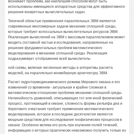
возникает проблема, как наилучшим способом могут быть
использованы имеющиеся аппаратные средства для эффективного
решения конкретных вычислительных задач.
Типичной областью применения параллельных ЭВМ являются
современные многомерные задачи механики сплошной среды,
которые требуют колоссальных вычислительных ресурсов ЭВМ.
Реализация вычислений на ЭВМ с массовым параллелизмом может
входить составной частью в исследования, направленные на
решение фундаментальных проблем математического
моделирования в механике сплошной среды. Реализация
подразумевает отображение всей вычислитель-
ной схемы, включая численные методы и алгоритмы расчета
моделей, на параллельно-конвейерную архитектуру ЭВМ.
Расчет гидротермодинамического режима Мирового океана и его
изменений со временем - актуальная и крайне сложная в
математическом отношении проблема механики сплошной среды.
Нелинейность уравнений, описывающих тот или иной физический
процесс, протекающий в океане, сложность формы рельефа дна и
берегового очертания требуют применения математического
моделирования, которое в последние десятилетия является
мощным средством для исследования геофизических процессов в
океане. Особенно велика его роль при изучении полей течений,
информацию о которых практически невозможно получить только из