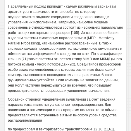
Параллельный подход приводит к самым различным вариантам
архитектуры в зависимости от способа, по которому
осуществляется задание очередности следования команд и
управления их исполнением. Например, наиболее мощные
современные суперкомпьютеры состоят из нескольких параллельно
работающих векторных процессоров [105]. Из всего разнообразия
выделим системы с массовым параллелизмом (МРР - Massively
Parallel Processing), как наиболее распространенные. В таких
системах каждый процессор имеет только свою локальную память и
обменивается информацией с соседями по сети. По классификации
Флинна [71] такие системы относятся к типу MIMD или МКМД (много
потоков команд - много потоков данных). Среди типов процессоров
особо выделим конвейерные, в которых различные фазы одной
команды выполняются последовательно на различных блоках
функциональных устройств. Если команды не зависят по данным,
они могут частично перекрываться во времени, что повышает
производительность процессора и удешевляет вычисления.
Обратной стороной удешевления вычислений за счет введения
параллелизма является усложнение программирования. Для
написания и оптимизации своих программ пользователю обычно
предоставляются встроенные в языки высокого уровня средства
распараллеливания
по процессорам и векторизаторы трансляторов [4,12,16, 21,61].