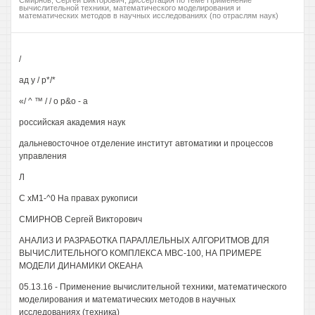
Смирнов, Сергей Викторович, диссертация по теме Применение
вычислительной техники, математического моделирования и
математических методов в научных исследованиях (по отраслям наук)
/
ад у / р*/*
«/ ^ ™ / / о р&о - а
российская академия наук
дальневосточное отделение институт автоматики и процессов
управления
Л
С хМ1-^0 На правах рукописи
СМИРНОВ Сергей Викторович
АНАЛИЗ И РАЗРАБОТКА ПАРАЛЛЕЛЬНЫХ АЛГОРИТМОВ ДЛЯ
ВЫЧИСЛИТЕЛЬНОГО КОМПЛЕКСА МВС-100, НА ПРИМЕРЕ
МОДЕЛИ ДИНАМИКИ ОКЕАНА
05.13.16 - Применение вычислительной техники, математического
моделирования и математических методов в научных
исследованиях (техника)