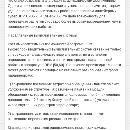
что стало возможным благодаря двум техническим достижениям.
Одним из них является создание спутникового альтиметра, вторым -
удешевление вычислительных работ с появлением конвейерных
суперЭВМ СЯАУ-1 и СуЬег-205, что дало возможность для
проведения расчетов с гораздо более высоким разрешением, чем в
предшествующих работах.
Параллельные вычислительные системы
Рост вычислительных возможностей современных
высокопроизводительных вычислительных систем связан не только
с переходом на высокочастотные элементы, но и во многом
определяется интенсивным развитием средств параллельной
работы в аппаратуре ЭВМ [50,60]. Увеличение производительности
может достигаться с помощью может самых разнообразных форм
параллелизма:
1) сокращение временных затрат при обращении к памяти за счет
усложнения ее структуры: а)разбиение памяти на модули,
обращение к которым производится одновременно, б) применение
дополнительной быстродействующей кэш-памяти, в) увеличение
числа внутренних регистров в процессоре;
2) сокращенние длительности исполнения команд за счет
временного перекрытия различных ее фаз;
3) выполнение системой одновременно нескольких команд.