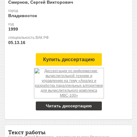
Смирнов, Сергей Викторович
город
Владивосток
год
1999
специальность ВАК РФ
05.13.16
Купить диссертацию
Читать диссертацию
Текст работы