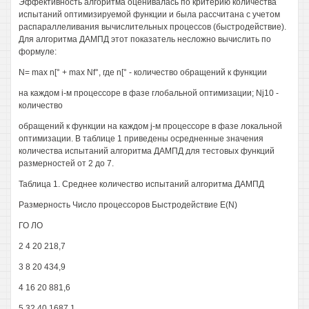
Эффективность алгоритма оценивалась по критерию количества
испытаний оптимизируемой функции и была рассчитана с учетом
распараллеливания вычислительных процессов (быстродействие).
Для алгоритма ДАМПД этот показатель несложно вычислить по
формуле:
N= max n[° + max Nf°, где n[° - количество обращений к функции
на каждом i-м процессоре в фазе глобальной оптимизации; Nj10 -
количество
обращений к функции на каждом j-м процессоре в фазе локальной
оптимизации. В таблице 1 приведены осредненные значения
количества испытаний алгоритма ДАМПД для тестовых функций
размерностей от 2 до 7.
Таблица 1. Среднее количество испытаний алгоритма ДАМПД
Размерность Число процессоров Быстродействие E(N)
ГО ЛО
2 4 20 218,7
3 8 20 434,9
4 16 20 881,6
5 32 40 1687,1