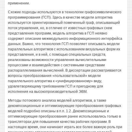
применении.
Схожие подходы используются в технологии графосимволического
программирования (ГСП). Здесь в качестве модели алгоритма
используется ориентированный помеченный граф, описывающий
поток управления, но, в отличие от известных графовых схем
представления программ, модель алгоритма в ГСП неявно
содержит описание межмодульного информационного интерфейса
данных. Важно, что технология ГСП позволяет описывать модели
параллельных алгоритмов с использованием визуальных форм их
представления, и в ней, с помощью специальных средств,
реализованы возможности управления вычислительными
процессами и взаимодействия с системными средствами
распараллеливания вычислений. В диссертации рассматриваются
вопросы преобразования «пользовательской» модели
параллельного алгоритма к «унифицированному» виду,
удовлетворяющему требованиям ГСП и пригодному для
исполнения на высокопроизводительной ЭВМ.
Методы потокового анализа моделей алгоритмов, а также
декомпозиционные и оптимизирующие преобразования графовых
моделей подробно описаны в п.п. 1.2. Декомпозиционные и
оптимизирующие преобразования ранее использовались только в
трансляторах для повышения качества рабочих программ. В
настоящее время, они начинают играть все более важную роль при