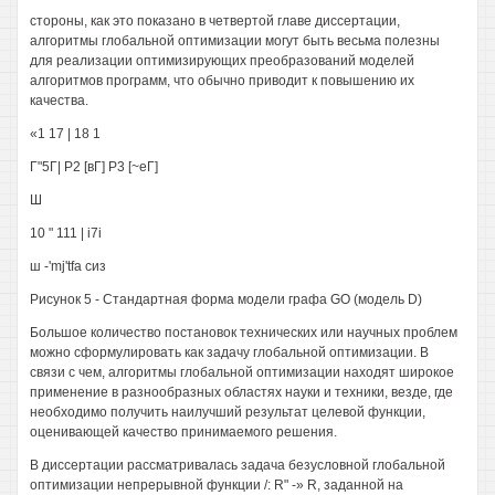
стороны, как это показано в четвертой главе диссертации,
алгоритмы глобальной оптимизации могут быть весьма полезны
для реализации оптимизирующих преобразований моделей
алгоритмов программ, что обычно приводит к повышению их
качества.
«1 17 | 18 1
Г"5Г| Р2 [вГ] Р3 [~еГ]
Ш
10 " 111 | i7i
ш -'mj'tfa сиз
Рисунок 5 - Стандартная форма модели графа GO (модель D)
Большое количество постановок технических или научных проблем
можно сформулировать как задачу глобальной оптимизации. В
связи с чем, алгоритмы глобальной оптимизации находят широкое
применение в разнообразных областях науки и техники, везде, где
необходимо получить наилучший результат целевой функции,
оценивающей качество принимаемого решения.
В диссертации рассматривалась задача безусловной глобальной
оптимизации непрерывной функции /: R" -» R, заданной на