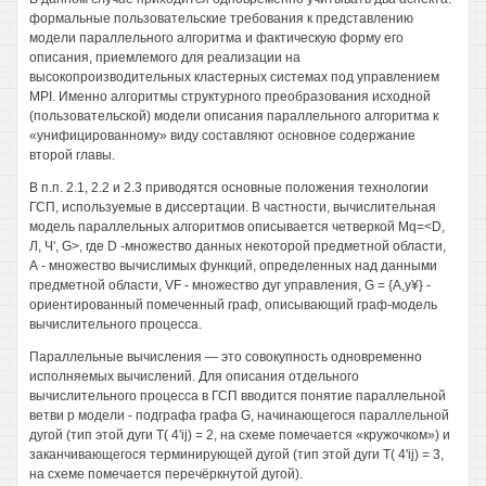
формальные пользовательские требования к представлению
модели параллельного алгоритма и фактическую форму его
описания, приемлемого для реализации на
высокопроизводительных кластерных системах под управлением
MPI. Именно алгоритмы структурного преобразования исходной
(пользовательской) модели описания параллельного алгоритма к
«унифицированному» виду составляют основное содержание
второй главы.
В п.п. 2.1, 2.2 и 2.3 приводятся основные положения технологии
ГСП, используемые в диссертации. В частности, вычислительная
модель параллельных алгоритмов описывается четверкой Mq=<D,
Л, Ч', G>, где D -множество данных некоторой предметной области,
А - множество вычислимых функций, определенных над данными
предметной области, VF - множество дуг управления, G = {A,y¥} -
ориентированный помеченный граф, описывающий граф-модель
вычислительного процесса.
Параллельные вычисления — это совокупность одновременно
исполняемых вычислений. Для описания отдельного
вычислительного процесса в ГСП вводится понятие параллельной
ветви р модели - подграфа графа G, начинающегося параллельной
дугой (тип этой дуги Т( 4'ij) = 2, на схеме помечается «кружочком») и
заканчивающегося терминирующей дугой (тип этой дуги Т( 4'ij) = 3,
на схеме помечается перечёркнутой дугой).