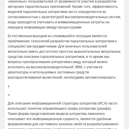
«конечных» пользователей от возможности участия в разработке
авторских параллельных приложений. Кроме того, эффективность
моделей параллельных алгоритмов часто определяется их
согласованностью с архитектурой высокопроизводительных систем,
когда приходится учитывать и коммуникационные затраты на
передачу информации между процессорами.
Естественным выходом из сложившейся ситуации является
приближение технологий разработки параллельных алгоритмов к
специалистам-предметникам. Для конечных пользователей
желательно иметь достаточно простые выразительные визуальные
средства описания параллельных алгоритмов, в то время как
вопросы преобразования алгоритмов к виду, который можно
исполнить на высокопроизводительной ЭВМ, с учетом их
архитектуры и используемых системных средств
распараллеливания вычислений, необходимо автоматизировать.
з
ч
Для описания информационной структуры алгоритма (ИСА) часто
используют понятие управляющего графа алгоритма (уграфа).
Такая форма представления модели алгоритма лаконично
описывает его информационную сущность, является удобным
формализмом для системного анализа свойств разрабатываемого