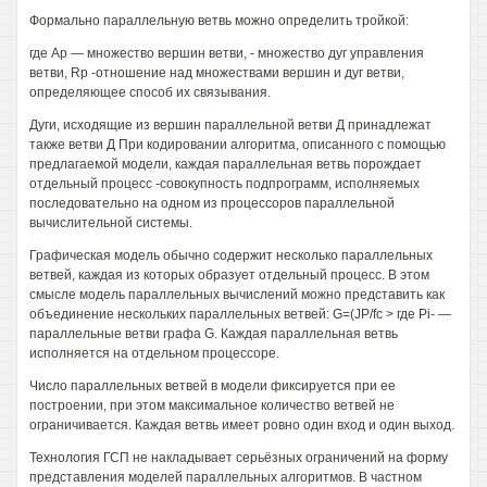
Формально параллельную ветвь можно определить тройкой:
где Ар — множество вершин ветви, - множество дуг управления
ветви, Rp -отношение над множествами вершин и дуг ветви,
определяющее способ их связывания.
Дуги, исходящие из вершин параллельной ветви Д принадлежат
также ветви Д При кодировании алгоритма, описанного с помощью
предлагаемой модели, каждая параллельная ветвь порождает
отдельный процесс -совокупность подпрограмм, исполняемых
последовательно на одном из процессоров параллельной
вычислительной системы.
Графическая модель обычно содержит несколько параллельных
ветвей, каждая из которых образует отдельный процесс. В этом
смысле модель параллельных вычислений можно представить как
объединение нескольких параллельных ветвей: G=(JP/fc > где Pi- —
параллельные ветви графа G. Каждая параллельная ветвь
исполняется на отдельном процессоре.
Число параллельных ветвей в модели фиксируется при ее
построении, при этом максимальное количество ветвей не
ограничивается. Каждая ветвь имеет ровно один вход и один выход.
Технология ГСП не накладывает серьёзных ограничений на форму
представления моделей параллельных алгоритмов. В частном