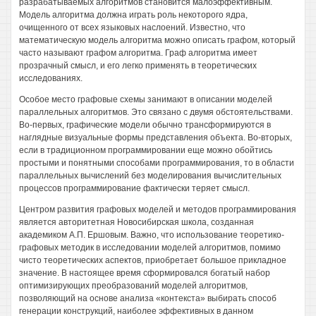
разрабатываемых алгоритмов становится малоэффективным.
Модель алгоритма должна играть роль некоторого ядра,
очищенного от всех языковых наслоений. Известно, что
математическую модель алгоритма можно описать графом, который
часто называют графом алгоритма. Граф алгоритма имеет
прозрачный смысл, и его легко применять в теоретических
исследованиях.
Особое место графовые схемы занимают в описании моделей
параллельных алгоритмов. Это связано с двумя обстоятельствами.
Во-первых, графические модели обычно трансформируются в
наглядные визуальные формы представления объекта. Во-вторых,
если в традиционном программировании еще можно обойтись
простыми и понятными способами программирования, то в области
параллельных вычислений без моделирования вычислительных
процессов программирование фактически теряет смысл.
Центром развития графовых моделей и методов программирования
является авторитетная Новосибирская школа, созданная
академиком А.П. Ершовым. Важно, что использование теоретико-
графовых методик в исследовании моделей алгоритмов, помимо
чисто теоретических аспектов, приобретает большое прикладное
значение. В настоящее время сформировался богатый набор
оптимизирующих преобразований моделей алгоритмов,
позволяющий на основе анализа «контекста» выбирать способ
генерации конструкций, наиболее эффективных в данном