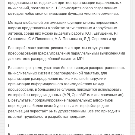
предлагаемых методов и алгоритмов организации параллельных
вычислений, поэтому в п.п. 1.3 приводится обзор современных
методов глобальной оптимизации функций многих переменных.
Методы глобальной оптимизации функции многих переменных
широко представлены в работах отечественных и зарубежных
авторов, среди них можно выделить работы Ю.Г. Евтушенко, Р.Г.
Стронгина, С.А.Пиявского, М.А. Посыпкина, Я.Д. Сергеева и др.
Во второй главе рассматриваются алгоритмы структурного
преобразования графа управления параллельными вычислениями
для систем с распределённой памятью MPI.
В настоящее время, учитывая более широкую распространенность
вычислительных систем с распределенной памятью, для
организации распределения вычислительной нагрузки и
организации информационного взаимодействия между
процессорами, в большинстве случаев, приходится использовать
интерфейсы передачи данных (MPI, OpenMP или аналогичные им).
В результате, программирование параллельных алгоритмов
переходит на более низкий уровень, а интерфейс средств
реализации перестаёт быть дружественным. Всё это приводит к
высокой трудоёмкости разработки программ.
t
В данном случае приходится одновременно учитывать два аспекта: