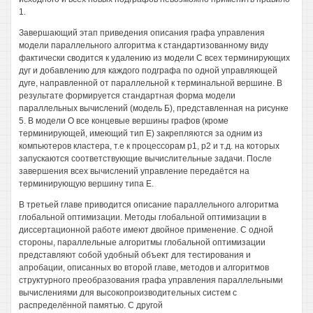
1.
Завершающий этап приведения описания графа управления
модели параллельного алгоритма к стандартизованному виду
фактически сводится к удалению из модели С всех терминирующих
дуг и добавлению для каждого подграфа по одной управляющей
дуге, направленной от параллельной к терминальной вершине. В
результате формируется стандартная форма модели
параллельных вычислений (модель Б), представленная на рисунке
5. В модели О все концевые вершины графов (кроме
терминирующей, имеющий тип Е) закрепляются за одним из
компьютеров кластера, т.е к процессорам р1, р2 и т.д. на которых
запускаются соответствующие вычислительные задачи. После
завершения всех вычислений управление передаётся на
терминирующую вершину типа Е.
В третьей главе приводится описание параллельного алгоритма
глобальной оптимизации. Методы глобальной оптимизации в
диссертационной работе имеют двойное применение. С одной
стороны, параллельные алгоритмы глобальной оптимизации
представляют собой удобный объект для тестирования и
апробации, описанных во второй главе, методов и алгоритмов
структурного преобразования графа управления параллельными
вычислениями для высокопроизводительных систем с
распределённой памятью. С другой