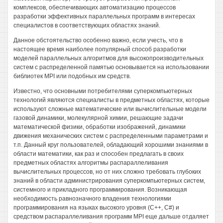
комплексов, обеспечивающих автоматизацию процессов
разработки эффективных параллельных программ в интересах
специалистов в соответствующих областях знаний.
Данное обстоятельство особенно важно, если учесть, что в
настоящее время наиболее популярный способ разработки
моделей параллельных алгоритмов для высокопроизводительных
систем с распределенной памятью основывается на использовании
библиотек MPI или подобных им средств.
Известно, что основными потребителями суперкомпьютерных
технологий являются специалисты в предметных областях, которые
используют сложные математические или вычислительные модели
газовой динамики, молекулярной химии, решающие задачи
математической физики, обработки изображений, динамики
движения механических систем с распределенными параметрами и
т.п. Данный круг пользователей, обладающий хорошими знаниями в
области математики, как раз и способен предлагать в своих
предметных областях алгоритмы распараллеливания
вычислительных процессов, но от них сложно требовать глубоких
знаний в области администрирования суперкомпьютерных систем,
системного и прикладного программирования. Возникающая
необходимость равнозначного владения технологиями
программирования на языках высокого уровня (С++, С#) и
средством распараллеливания программ MPI еще дальше отдаляет