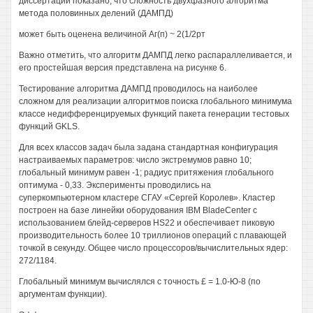
диссертации показано, что сложность двухфазного алгоритма
метода половинных делений (ДАМПД)
может быть оценена величиной Аг(п) ~ 2(1/2рт
Важно отметить, что алгоритм ДАМПД легко распараллеливается, и
его простейшая версия представлена на рисунке 6.
Тестирование алгоритма ДАМПД проводилось на наиболее
сложном для реализации алгоритмов поиска глобального минимума
классе недифференцируемых функций пакета генерации тестовых
функций GKLS.
Для всех классов задач была задана стандартная конфигурация
настраиваемых параметров: число экстремумов равно 10;
глобальный минимум равен -1; радиус притяжения глобального
оптимума - 0,33. Эксперименты проводились на
суперкомпьютерном кластере СГАУ «Сергей Королев». Кластер
построен на базе линейки оборудования IBM BladeCenter с
использованием блейд-серверов HS22 и обеспечивает пиковую
производительность более 10 триллионов операций с плавающей
точкой в секунду. Общее число процессоров/вычислительных ядер:
272/1184.
Глобальный минимум вычислялся с точность £ = 1.0-Ю-8 (по
аргументам функции).