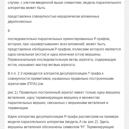
случае, с учетом введенной выше семантики, модель параллельного
алгоритма может быть
представлена совокупностью иерархически вложенных
двухполюсных
g
последовательно-параллельных ориентированных Р-графов,
которая, при «развертывании» всех вложений, может быть
представлена обобщенным Р-графом, полюсами которого являются
одна начальная (исток) и одна конечная (сток) вершины.
Первоначальную последовательную ветвь агрегата, содержащую
исток, называют мастер ветвью агрегата.
В п.п. 2.3 приводится алгоритм десуперпозиции /"-графа к
совокупности примитивов, названных правильно построенными
агрегатами (ППА) (см.
рис.1). Правильно построенный агрегат имеет только одну вершину
ветвления, одну терминирующую вершину и множество
параллельных вершин, связанных с вершинами ветвления и
терминации.
Идею алгоритма десуперпозиции Р-графа рассмотрим на примере
модели параллельного алгоритма (модель А см. рис.2). Здесь
вершины ветвления обозначены символом "Н". Терминирующие