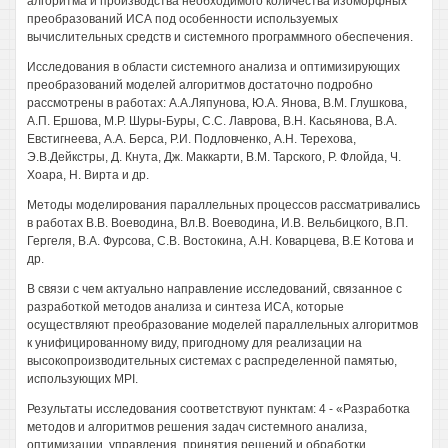
алгоритма и производства необходимого количества изоморфных
преобразований ИСА под особенности используемых
вычислительных средств и системного программного обеспечения.
Исследования в области системного анализа и оптимизирующих
преобразований моделей алгоритмов достаточно подробно
рассмотрены в работах: А.А.Ляпунова, Ю.А. Янова, В.М. Глушкова,
А.П. Ершова, М.Р. Шуры-Буры, С.С. Лаврова, В.Н. Касьянова, В.А.
Евстигнеева, A.A. Берса, Р.И. Подловченко, А.Н. Терехова,
Э.В.Дейкстры, Д. Кнута, Дж. Маккарти, В.М. Тарского, Р. Флойда, Ч.
Хоара, Н. Вирта и др.
Методы моделирования параллельных процессов рассматривались
в работах В.В. Воеводина, Вл.В. Воеводина, И.В. Вельбицкого, В.П.
Гергеля, В.А. Фурсова, C.B. Востокина, А.Н. Коварцева, В.Е Котова и
др.
В связи с чем актуально направление исследований, связанное с
разработкой методов анализа и синтеза ИСА, которые
осуществляют преобразование моделей параллельных алгоритмов
к унифицированному виду, пригодному для реализации на
высокопроизводительных системах с распределенной памятью,
использующих MPI.
Результаты исследования соответствуют пунктам: 4 - «Разработка
методов и алгоритмов решения задач системного анализа,
оптимизации, управления, принятия решений и обработки