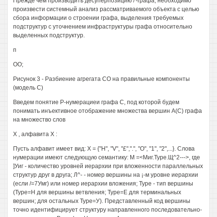
Прежде чем производить десуперпозицию /'-графа, необходимо
произвести системный анализ рассматриваемого объекта с целью
сбора информации о строении графа, выделения требуемых
подструктур с уточнением инфраструктуры графа относительно
выделенных подструктур.
п
ОО;
Рисунок 3 - Разбиение агрегата СО на правильные компоненты
(модель С)
Введем понятие Р-нумерациеи графа С, под которой будем
понимать инъективное отображение множества вершин А(С) графа
на множество слов
X , алфавита X :
Пусть алфавит имеет вид: Х = {"Н", "V", "£",".", "О", "1", "2",...}. Слова
нумерации имеют следующую семантику: М =<Миг.Туре.Щ^2--->, где
]Уиг - количество уровней иерархии при вложенности параллельных
структур друг в друга; Л^- - номер вершины на ¡-м уровне иерархии
(если /=7Умг) или номер иерархии вложения; Туре - тип вершины
(Туре=Н для вершины ветвления; Туре=Е для терминальных
вершин; для остальных Туре=У). Представленный код вершины
точно идентифицирует структуру направленного последовательно-