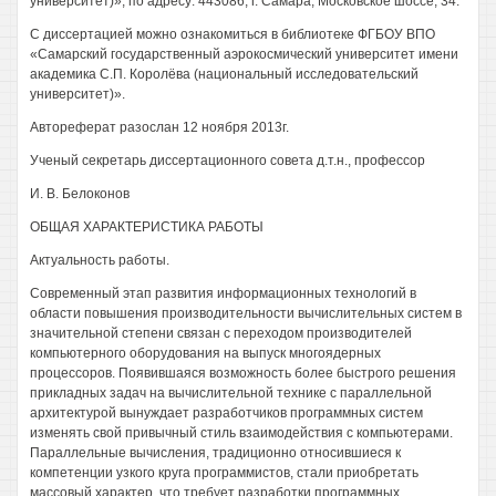
университет)», по адресу: 443086, г. Самара, Московское шоссе, 34.
С диссертацией можно ознакомиться в библиотеке ФГБОУ ВПО
«Самарский государственный аэрокосмический университет имени
академика С.П. Королёва (национальный исследовательский
университет)».
Автореферат разослан 12 ноября 2013г.
Ученый секретарь диссертационного совета д.т.н., профессор
И. В. Белоконов
ОБЩАЯ ХАРАКТЕРИСТИКА РАБОТЫ
Актуальность работы.
Современный этап развития информационных технологий в
области повышения производительности вычислительных систем в
значительной степени связан с переходом производителей
компьютерного оборудования на выпуск многоядерных
процессоров. Появившаяся возможность более быстрого решения
прикладных задач на вычислительной технике с параллельной
архитектурой вынуждает разработчиков программных систем
изменять свой привычный стиль взаимодействия с компьютерами.
Параллельные вычисления, традиционно относившиеся к
компетенции узкого круга программистов, стали приобретать
массовый характер, что требует разработки программных