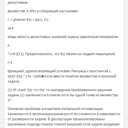
допустимом
множестве X eRn в следующей постановке:
/, = globmin f{x) = Дх»), (1)
хеХ
когда область допустимых значений задана единичным гиперкубом
п
^=<8 [О,1]. Предполагалось, что f(x) является гладкой невыпуклой
/=1
функцией, удовлетворяющей условию Липшица с константой L
(|/(х)~/(z)j ^ L\\x ~zla0)■ Если ввести понятие множества е-решений
задачи
(1) Xf ={хвХ: f(x) </»+£•}, то нахождение приближенного решения
задачи (1) заключается в поиске хотя бы одной точки из множества
X* .
Основная проблема алгоритмов глобальной оптимизации
заключается в экспоненциальном росте их сложности в зависимости
от размерности задачи. В диссертации проанализированы
различные подходы поиска точного решения этой задачи (редукция