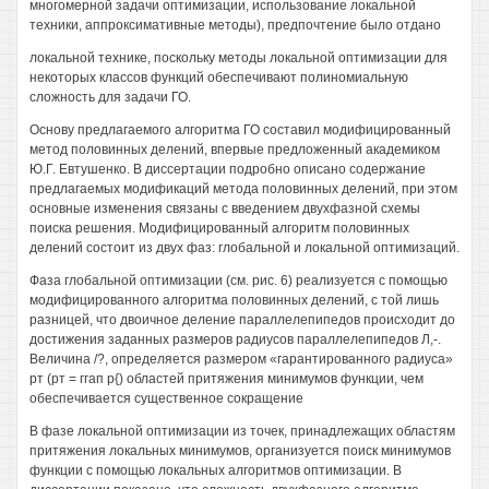
многомерной задачи оптимизации, использование локальной
техники, аппроксимативные методы), предпочтение было отдано
локальной технике, поскольку методы локальной оптимизации для
некоторых классов функций обеспечивают полиномиальную
сложность для задачи ГО.
Основу предлагаемого алгоритма ГО составил модифицированный
метод половинных делений, впервые предложенный академиком
Ю.Г. Евтушенко. В диссертации подробно описано содержание
предлагаемых модификаций метода половинных делений, при этом
основные изменения связаны с введением двухфазной схемы
поиска решения. Модифицированный алгоритм половинных
делений состоит из двух фаз: глобальной и локальной оптимизаций.
Фаза глобальной оптимизации (см. рис. 6) реализуется с помощью
модифицированного алгоритма половинных делений, с той лишь
разницей, что двоичное деление параллелепипедов происходит до
достижения заданных размеров радиусов параллелепипедов Л,-.
Величина /?, определяется размером «гарантированного радиуса»
рт (рт = ггап р{) областей притяжения минимумов функции, чем
обеспечивается существенное сокращение
В фазе локальной оптимизации из точек, принадлежащих областям
притяжения локальных минимумов, организуется поиск минимумов
функции с помощью локальных алгоритмов оптимизации. В