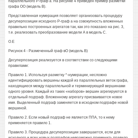
параллельного Р-граф а. На рисунке 4 приведен пример разметки
графа ОО (модель В).
Представленная нумерация позволяет организовать процедуру
десуперпозиции исходного Р-граф а на совокупность вложенных
правильно построенных агрегатов так, как это показано на рис. 3,
т.е. реализовать преобразование модели А в модель С.
О.Е
Рисунок 4 - Размеченный граф вО (модель В)
Десуперпозиция реализуется в соответствии со следующими
правилами:
Правило 1. Используя разметку ^-нумерации, несложно
идентифицировать вершины каждой из параллельных веток графа,
находящиеся между параллельной и терминирующей вершинами
одного уровня. Каждый из таких «наборов» вершин агрегируются в
отдельный подграф. Вложенному агрегату присваивается новое
имя. Выделенный подграф заменяется в исходном подграфе новой
вершиной.
Правило 2. Если новый подграф не является ППА, то к нему
применяется правило 1.
Правило 3. Процедура десуперпозиции завершается, если для
исходного и всех новых подграфов невозможно применить правило