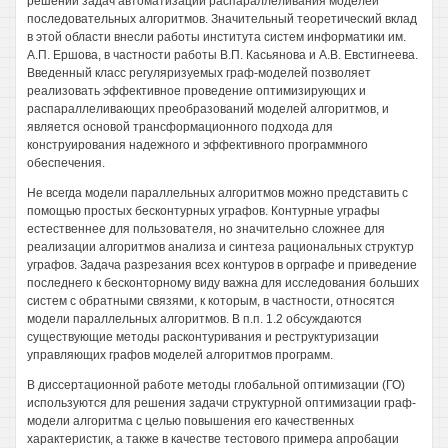
решении задач автоматизации распараллеливания моделей
последовательных алгоритмов. Значительный теоретический вклад
в этой области внесли работы института систем информатики им.
А.П. Ершова, в частности работы В.П. Касьянова и A.B. Евстигнеева.
Введенный класс регуляризуемых граф-моделей позволяет
реализовать эффективное проведение оптимизирующих и
распараллеливающих преобразований моделей алгоритмов, и
является основой трансформационного подхода для
конструирования надежного и эффективного программного
обеспечения.
Не всегда модели параллельных алгоритмов можно представить с
помощью простых бесконтурных уграфов. Контурные уграфы
естественнее для пользователя, но значительно сложнее для
реализации алгоритмов анализа и синтеза рациональных структур
уграфов. Задача разрезания всех контуров в орграфе и приведение
последнего к бесконторному виду важна для исследования больших
систем с обратными связями, к которым, в частности, относятся
модели параллельных алгоритмов. В п.п. 1.2 обсуждаются
существующие методы расконтуривания и реструктуризации
управляющих графов моделей алгоритмов программ.
В диссертационной работе методы глобальной оптимизации (ГО)
используются для решения задачи структурной оптимизации граф-
модели алгоритма с целью повышения его качественных
характеристик, а также в качестве тестового примера апробации