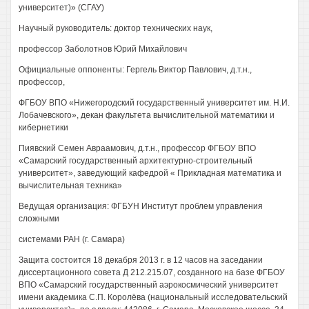
университет)» (СГАУ)
Научный руководитель: доктор технических наук,
профессор Заболотнов Юрий Михайлович
Официальные оппоненты: Гергель Виктор Павлович, д.т.н.,
профессор,
ФГБОУ ВПО «Нижегородский государственный университет им. Н.И.
Лобачевского», декан факультета вычислительной математики и
кибернетики
Пиявский Семен Авраамович, д.т.н., профессор ФГБОУ ВПО
«Самарский государственный архитектурно-строительный
университет», заведующий кафедрой « Прикладная математика и
вычислительная техника»
Ведущая организация: ФГБУН Институт проблем управления
сложными
системами РАН (г. Самара)
Защита состоится 18 декабря 2013 г. в 12 часов на заседании
диссертационного совета Д 212.215.07, созданного на базе ФГБОУ
ВПО «Самарский государственный аэрокосмический университет
имени академика С.П. Королёва (национальный исследовательский