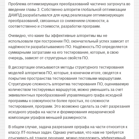
Проблема оптимизирующих преобразований частично затронута во
введении главы 3. Собственно алгоритм глобальной оптимизации
ДАМПД разрабатывался для нужд реализации оптимизирующих
преобразований, связанных со снижением сложности, а
соответственно и стоимости, разработки программ.
Очевидно, что какие бы эффективные алгоритмы мы не
использовали при построении ПО, окончательный успех зависит от
надёжности разрабатываемого ПО. Надёжность ПО определяется
суммарными затратами на его тестирование, которые, в свою
очередь, зависят от структурных свойств ПО.
В диссертации описываются методы структурного тестирования
моделей алгоритмов ПО, которые, в конечном итоге, сводятся к
покрытию пространства тестирования тестовыми маршрутами.
Структурную сложность алгоритма тестирования ПО, оцениваемую
количеством тестируемых маршрутов, можно уменьшить за счет
эквивалентных преобразований управляющего графа исходной
программы к совокупности более простых, по сложности
тестирования, программ. Это возможно сделать за счёт разрезания
исходного уграфа на части и формирования иерархической
композиции уграфов меньшей размерности.
В общем случае, задача разрезания орграфа на части относится к
классу ЛТ-полных задач. Однако учитывая, что нам не требуется
отыскивать её точное решение, можно предложить эффективный