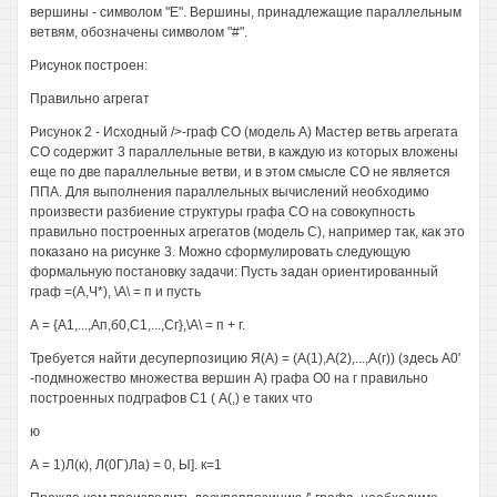
вершины - символом "Е". Вершины, принадлежащие параллельным
ветвям, обозначены символом "#".
Рисунок построен:
Правильно агрегат
Рисунок 2 - Исходный />-граф СО (модель А) Мастер ветвь агрегата
СО содержит 3 параллельные ветви, в каждую из которых вложены
еще по две параллельные ветви, и в этом смысле СО не является
ППА. Для выполнения параллельных вычислений необходимо
произвести разбиение структуры графа СО на совокупность
правильно построенных агрегатов (модель С), например так, как это
показано на рисунке 3. Можно сформулировать следующую
формальную постановку задачи: Пусть задан ориентированный
граф =(А,Ч*), \А\ = п и пусть
А = {А1,...,Ап,б0,С1,...,Сг},\А\ = п + г.
Требуется найти десуперпозицию Я(А) = (А(1),А(2),...,А(г)) (здесь А0'
-подмножество множества вершин А) графа О0 на г правильно
построенных подграфов С1 ( А(,) е таких что
ю
А = 1)Л(к), Л(0Г)Ла) = 0, Ы]. к=1