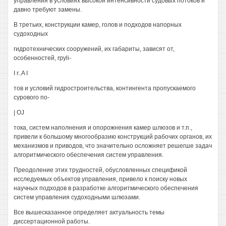
управления в условиях высокой интенсивности судовых потоков и
давно требуют замены.
В третьих, конструкции камер, голов и подходов напорных
судоходных
гидротехнических сооружений, их габариты, зависят от,
особенностей, rpyli-
I r..A I
тов и условий гидростроительства, контингента пропускаемого
сурового по-
| OJ
тока, систем наполнения и опорожнения камер шлюзов и т.п.,
привели к большому многообразию конструкций рабочих органов, их
механизмов и приводов, что значительно осложняет решегше задач
алгоритмического обеспечения систем управления.
Преодоление этих трудностей, обусловленных спецификой
исследуемых объектов управления, привело к поиску новых
научных подходов в разработке алгоритмического обеспечения
систем управления судоходными шлюзами.
Все вышесказанное определяет актуальность темы
диссертационной работы.