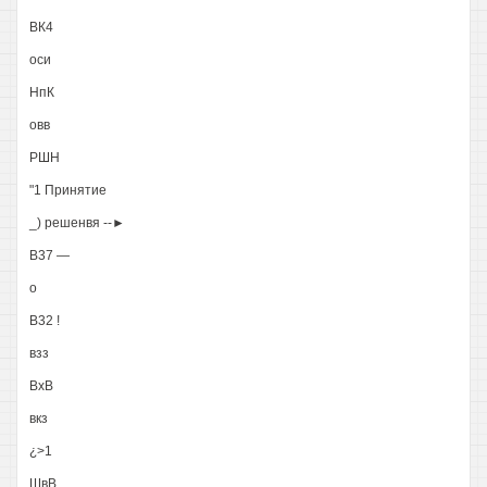
ВК4
оси
НпК
овв
РШН
"1 Принятие
_) решенвя --►
В37 —
о
В32 !
взз
ВхВ
вкз
¿>1
ШвВ