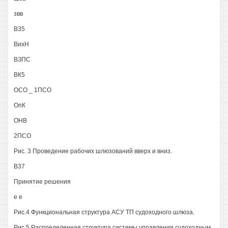
звв
В35
ВихН
ВЗПС
ВК5
ОСО _ 1ПСО
ОпК
ОНВ
2ПСО
Рис. 3 Проведение рабочих шлюзований вверх и вниз.
В37
Принятие решения
е е
Рис.4 Функциональная структура АСУ ТП судоходного шлюза.
Рис 5 Распределенная структура системы управления судоходным