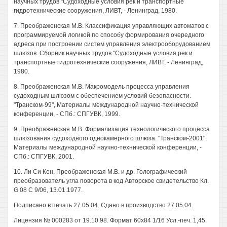
научных трудов "Судоходные условия рек и транспортные
гидротехнические сооружения, ЛИВТ, - Ленинград, 1980.
7. Преображенская М.В. Классификация управляющих автоматов с
программируемой логикой по способу формирования очередного
адреса при построении систем управления электрооборудованием
шлюзов. Сборник научных трудов "Судоходные условия рек и
транспортные гидротехнические сооружения, ЛИВТ, - Ленинград,
1980.
8. Преображенская М.В. Макромодель процесса управления
судоходным шлюзом с обеспечением условий безопасности.
"Транском-99", Материалы международной научно-технической
конференции, - СПб.: СПГУВК, 1999.
9. Преображенская М.В. Формализация технологического процесса
шлюзования судоходного однокамерного шлюза. "Транском-2001",
Материалы международной научно-технической конференции, -
СПб.: СПГУВК, 2001.
10. Ли Си Кен, Преображенская М.В. и др. Голографический
преобразователь угла поворота в код Авторское свидетельство Кл.
G 08 С 9/06, 13.01.1977.
Подписано в печать 27.05.04. Сдано в производство 27.05.04.
Лицензия № 000283 от 19.10.98. Формат 60x84 1/16 Усл.-печ. 1,45.