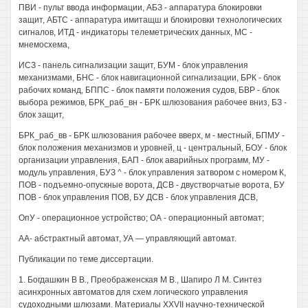
ПВИ - пульт ввода информации, АБЗ - аппаратура блокировки
защит, АБТС - аппаратура имитащш и блокировки технологических
сигналов, ИТД - индикаторы телеметрических данных, МС -
мнемосхема,
ИСЗ - панель сигнализации защит, БУМ - блок управления
механизмами, БНС - блок навигационной сигнализации, БРК - блок
рабочих команд, БППС - блок памяти положения судов, БВР - блок
выбора режимов, БРК_раб_вн - БРК шлюзования рабочее вниз, БЗ -
блок защит,
БРК_раб_вв - БРК шлюзования рабочее вверх, м - местный, БПМУ -
блок положения механизмов и уровней, ц - центральный, БОУ - блок
организации управления, БАП - блок аварийных программ, МУ -
модуль управления, БУЗ ^ - блок управления затвором с номером К,
ПОВ - подъемно-опускные ворота, ДСВ - двустворчатые ворота, БУ
ПОВ - блок управления ПОВ, БУ ДСВ - блок управления ДСВ,
ОпУ - операционное устройство; ОА - операционный автомат;
АА- абстрактный автомат, УА — управляющий автомат.
Публикации по теме диссертации.
1. Богдашкин В В., Преображенская М В., Шапиро Л М. Синтез
асинхронных автоматов для схем логического управления
судоходными шлюзами. Материалы XXVII научно-технической