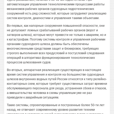
автоматизации управления технологическими процессами работы
механизмов рабочих органов судоходных гидротехнических
сооружений есть ряд сложностей, которые затрудняют реализацию
систем контроля, диагностики и управления такими объектами.
Во-первых, как напорные сооружения повышенной опасности, они
не допускают ложных срабатываний рабочих органов (ворот и
затворов шлюза), которые могут привести не только к авариям, но и
к катастрофам. Поэтому системы контроля и управления рабочими
органами судоходного шлюза должны быть обеспечены
многочисленными средствами защит и блокировок, требующих
строгого выполнения всех предусловий и постусловий следования
операций в алгоритмах функционирования технологических
процессов шлюзования судов.
Во-вторых, аппаратная реализация существующих в настоящее
время систем управления и контроля на большинстве судоходных
шлюзов внутренних водных путей России относятся к типу релейно-
контакторных схем, которые требуют существенных затрат времени
обслуживающего персонала для ухода, устранения сбоев и отказов,
а вмешательства человека в схемы управлешм уже не раз
приводили к аварийным ситуациям.
Такие системы, спроектированные и построенные более 50-ти лет
назад, не отвечают современному уровню развития техники