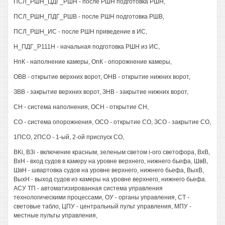
ПСЛ_РШН_ЦДГ_РШН - после РШН подготовка РШН,
ПСЛ_РШН_ПДГ_РШВ - после РШН подготовка РШВ,
ПСЛ_РШН_ИС - после РШН приведение в ИС,
Н_ПДГ_Р111Н - начальная подготовка РШН из ИС,
НпК - наполнение камеры, ОпК - опорожнение камеры,
ОВВ - открытие верхних ворот, ОНВ - открытие нижних ворот,
ЗВВ - закрытие верхних ворот, ЗНВ - закрытие нижних ворот,
СН - система наполнения, ОСН - открытие СН,
СО - система опорожнения, ОСО - открытие СО, ЗСО - закрытие СО,
1ПСО, 2ПСО - 1-ый, 2-ой приспуск СО,
BKi, B3i - включение красным, зеленым светом i-oro светофора, ВхВ,
ВхН - вход судов в камеру на уровне верхнего, нижнего бьефа, ШвВ,
ШвН - швартовка судов на уровне верхнего, нижнего бьефа, ВыхВ,
ВыхН - выход судов из камеры на уровне верхнего, нижнего бьефа.
АСУ ТП - автоматизированная система управления
технологическими процессами, ОУ - органы управления, СТ -
световые табло, ЦПУ - центральный пульт управления, МПУ -
местные пульты управления,