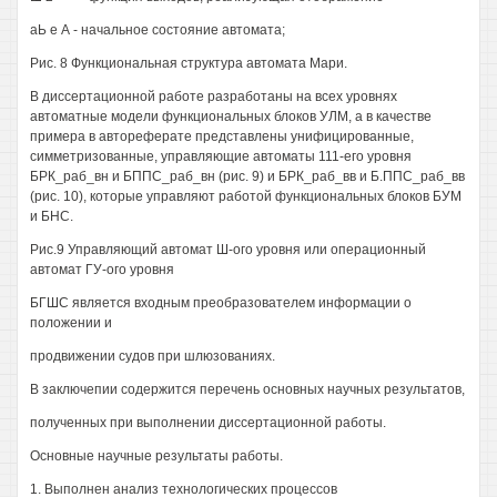
аЬ е А - начальное состояние автомата;
Рис. 8 Функциональная структура автомата Мари.
В диссертационной работе разработаны на всех уровнях
автоматные модели функциональных блоков УЛМ, а в качестве
примера в автореферате представлены унифицированные,
симметризованные, управляющие автоматы 111-его уровня
БРК_раб_вн и БППС_раб_вн (рис. 9) и БРК_раб_вв и Б.ППС_раб_вв
(рис. 10), которые управляют работой функциональных блоков БУМ
и БНС.
Рис.9 Управляющий автомат Ш-ого уровня или операционный
автомат ГУ-ого уровня
БГШС является входным преобразователем информации о
положении и
продвижении судов при шлюзованиях.
В заключепии содержится перечень основных научных результатов,
полученных при выполнении диссертационной работы.
Основные научные результаты работы.
1. Выполнен анализ технологических процессов