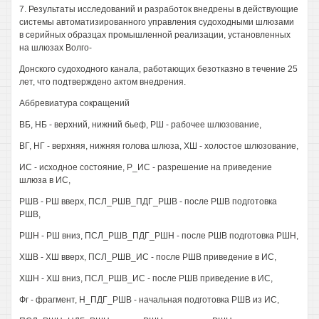
7. Результаты исследований и разработок внедрены в действующие
системы автоматизированного управления судоходными шлюзами
в серийных образцах промышленной реализации, установленных
на шлюзах Волго-
Донского судоходного канала, работающих безотказно в течение 25
лет, что подтверждено актом внедрения.
Аббревиатура сокращений
ВБ, НБ - верхний, нижний бьеф, РШ - рабочее шлюзование,
ВГ, НГ - верхняя, нижняя голова шлюза, ХШ - холостое шлюзование,
ИС - исходное состояние, Р_ИС - разрешение на приведение
шлюза в ИС,
РШВ - РШ вверх, ПСЛ_РШВ_ПДГ_РШВ - после РШВ подготовка
РШВ,
РШН - РШ вниз, ПСЛ_РШВ_ПДГ_РШН - после РШВ подготовка РШН,
ХШВ - ХШ вверх, ПСЛ_РШВ_ИС - после РШВ приведение в ИС,
ХШН - ХШ вниз, ПСЛ_РШВ_ИС - после РШВ приведение в ИС,
Фг - фрагмент, Н_ПДГ_РШВ - начальная подготовка РШВ из ИС,