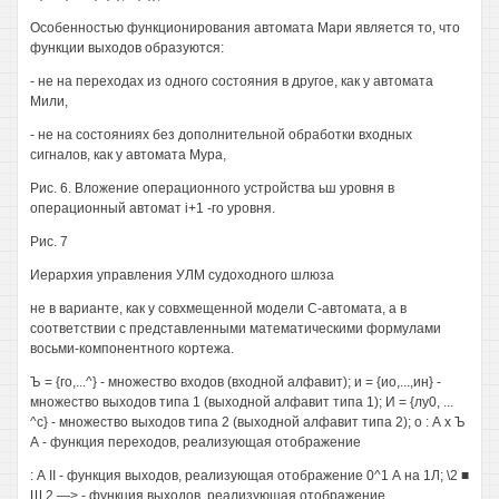
Особенностью функционирования автомата Мари является то, что
функции выходов образуются:
- не на переходах из одного состояния в другое, как у автомата
Мили,
- не на состояниях без дополнительной обработки входных
сигналов, как у автомата Мура,
Рис. 6. Вложение операционного устройства ьш уровня в
операционный автомат i+1 -го уровня.
Рис. 7
Иерархия управления УЛМ судоходного шлюза
не в варианте, как у совхмещенной модели С-автомата, а в
соответствии с представленными математическими формулами
восьми-компонентного кортежа.
Ъ = {го,...^} - множество входов (входной алфавит); и = {ио,...,ин} -
множество выходов типа 1 (выходной алфавит типа 1); И = {лу0, ...
^с} - множество выходов типа 2 (выходной алфавит типа 2); о : А х Ъ
А - функция переходов, реализующая отображение
: А II - функция выходов, реализующая отображение 0^1 А на 1Л; \2 ■
Ш 2 —> - функция выходов, реализующая отображение