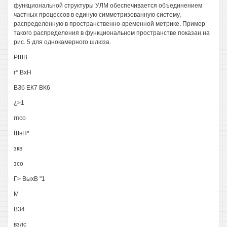
функциональной структуры УЛМ обеспечивается объединением
частных процессов в единую симметризованную систему,
распределенную в пространственно-временной метрике. Пример
такого распределения в функциональном пространстве показан на
рис. 5 для однокамерного шлюза.
РШВ
г* ВхН
ВЗб ЕК7 ВК6
¿>1
гпсо
ШвН*
зкв
зсо
Г> ВыхВ "1
М
В34
взлс