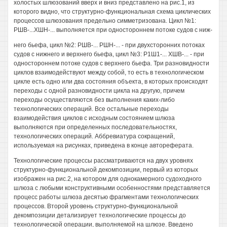
холостых шлюзований вверх и вниз представлено на рис.1, из
которого видно, что структурно-функциональная схема циклических
процессов шлюзования предельно симметризована. Цикл №1:
РШВ-...ХШН-... выполняется при одностороннем потоке судов с ниж-
него бьефа, цикл №2: РШВ-... РШН-... - при двухсторонних потоках
судов с нижнего и верхнего бьефа, цикл №3: Р1Ш1-... ХШВ-... - при
одностороннем потоке судов с верхнего бьефа. Три разновидности
циклов взаимодействуют между собой, то есть в технологическом
цикле есть одно или два состояния объекта, в которых происходят
переходы с одной разновидности цикла на другую, причем
переходы осуществляются без выполнения каких-либо
технологических операций. Все остальные переходы
взаимодействия циклов с исходным состоянием шлюза
выполняются при определенных последовательностях,
технологических операций. Аббревиатура сокращений,
используемая на рисунках, приведена в конце автореферата.
Технологические процессы рассматриваются на двух уровнях
структурно-функциональной декомпозиции, первый из которых
изображен на рис.2, на котором для однокамерного судоходного
шлюза с любыми конструктивными особенностями представляется
процесс работы шлюза десятью фрагментами технологических
процессов. Второй уровень структурно-функциональной
декомпозиции детализирует технологические процессы до
технологической операции, выполняемой на шлюзе. Введено