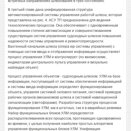
встречных направлениях шлюзования в трех состояниях.
В третьей главе дана унифицированная структура
автоматизированной системы управления работой шлюза, которая
представлена на рис. 4. АСУ ТП предназначена для ведения
технологических процессов. Она обеспечивает с одновременным
повышением степени автоматизации и совершенствованием
существующих систем управления судоходных шлюзов повышение
надежности системы управления и ремонтопригодности.
Вахтенный начальник шлюза (опера юр системы управления) с
помощью систем ввода и отображения информации осуществляет
процесс управления УЛМ и контролирует (по мнемосхеме,
индикаторам центрального пульта управления и визуально
наблюдая объект)
процесс управления объектом - судоходным шлюзом. УЛМ на базе
информации, поступающей от системы обеспечения информацией
и системы ввода информации определяет функционирование
объекта, управляя системой силового питания, системой приводов
рабочих органов (механизмов) шлюза и системой навигационной
сигнализации (светофорами). Разработана структура процессов
функционирования УЛМ, как в штатных, так и в аварийных режимах.
Набор функциональных блоков УЛМ определяется
распараллеливанием всех процессов, протекающих одновременно
во времени, с целью получения наиболее простых алгоритмов
управления функциональных блоков УЛМ. Унификация