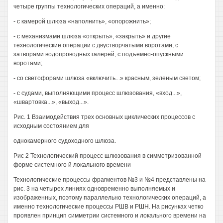
четыре группы технологических операций, а именно:
- с камерой шлюза «наполнить», «опорожнить»;
- с механизмами шлюза «открыть», «закрыть» и другие
технологические операции с двустворчатыми воротами, с
затворами водопроводных галерей, с подъемно-опускными
воротами;
- со светофорами шлюза «включить...» красным, зеленым светом;
- с судами, выполняющими процесс шлюзования, «вход...»,
«швартовка...», «выход...».
Рис. 1 Взаимодействия трех основных циклических процессов с
исходным состоянием для
однокамерного судоходного шлюза.
Рис 2 Технологический процесс шлюзования в симметризованной
форме системного й локального времени
Технологические процессы фрагментов №3 и №4 представлены на
рис. 3 на четырех линиях одновременно выполняемых и
изображенных, поэтому параллельно технологических операций, а
именно технологические процессы РШВ и РШН. На рисунках четко
проявлен принцип симметрии системного и локального времени на