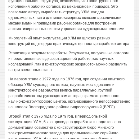
функциональная- структура, независящая'от конструктивного
исполнения рабочих органов, их механизмов и приводов. Это
позволило автору выработать структуру УЛМ, как для
однокамерных, так и для многокамерных шлюзов с различными
механизмами и приводами рабочих органов для построения
автоматизированных систем управления судоходными шлюзами.
Многолетний опыт эксплуатации УЛМ на шлюзах разных
конструкций подтвердил практическую ценность разработок автора.
Реализация результатов работы. Результаты, полученные автором
и представленные в диссертационной работе, как научных
исследований, так и конструкторских разработок можно разделить
на три временных этапа.
На первом этапе с 1972 года по 1976 год, при создании опытного
образца УЛМ судоходного шлюза, научные исследования и
конструкторские разработки велись параллельно, группой
разработчиков под руководством автора, в рамках временного
научно-конструкторского центра, организованного непосредственно
на шлюзах Волгоградского района гидросооружений (ВРГС).
Второй этап с 1976 года по 1979 год, в период опытной
эксплуатации УЛМ, была проведена доработка и подготовлена
документация совместно с конструкторским бюро Минского
электромеханического завода для промышленного серийного
изготовления УЛМ. На этом этапе проходила апробация и