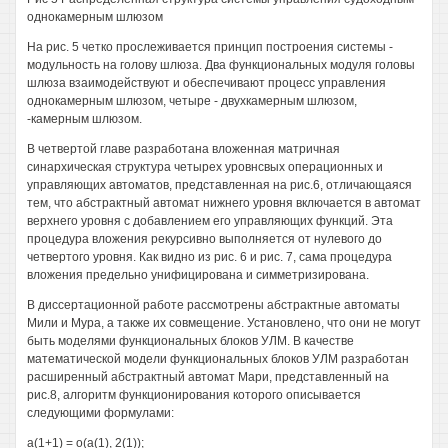
однокамерным шлюзом
На рис. 5 четко прослеживается принцип построения системы -
модульность на голову шлюза. Два функциональных модуля головы
шлюза взаимодействуют и обеспечивают процесс управления
однокамерным шлюзом, четыре - двухкамерным шлюзом,
-камерным шлюзом.
В четвертой главе разработана вложенная матричная
синархическая структура четырех уровнсвых операционных и
управляющих автоматов, представленная на рис.6, отличающаяся
тем, что абстрактный автомат нижнего уровня включается в автомат
верхнего уровня с добавлением его управляющих функций. Эта
процедура вложения рекурсивно выполняется от нулевого до
четвертого уровня. Как видно из рис. 6 и рис. 7, сама процедура
вложения предельно унифицирована и симметризирована.
В диссертационной работе рассмотрены абстрактные автоматы
Мили и Мура, а также их совмещение. Установлено, что они не могут
быть моделями функциональных блоков УЛМ. В качестве
математической модели функциональных блоков УЛМ разработан
расширенный абстрактный автомат Мари, представленный на
рис.8, алгоритм функционирования которого описывается
следующими формулами:
а(1+1) = о(а(1), 2(1));