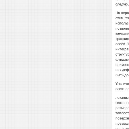
следую
На перв
схем. У
использ
позволя
компани
транзис
слоев. 
интегра
структу
фундаме
применя
них деф
быть дос
Увеличе
сложнос
локализ
связанн
размеро
теплоот
поверхн
превыша
подложк