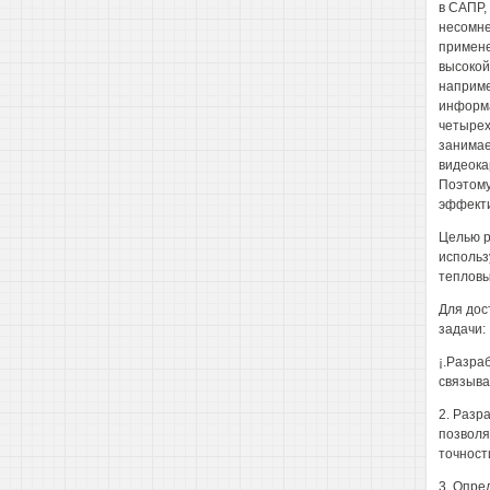
в САПР,
несомне
примене
высокой
наприме
информа
четырех
занимае
видеока
Поэтому
эффекти
Целью р
использ
тепловы
Для дос
задачи:
¡.Разра
связыва
2. Разр
позволя
точност
3. Опре