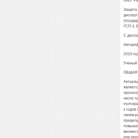
ОАО "Ра
Защита д
диссерт
(государ
ГСП-3, 
С диссе
Автореф
2010 год
Ученый 
ОБЩАЯ 
Актуаль
являетс
прогнозу
число т
полтора
х годов
своем р
пределу
повышен
множест
при про