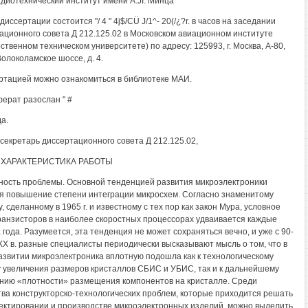
диотехнический институт имени A.JI. Минца"
иссертации состоится "/ 4 " 4j$/CÜ J/1^- 20(/¿?r. в часов на заседании
ационного совета Д 212.125.02 в Московском авиационном институте
ственном техническом университете) по адресу: 125993, г. Москва, А-80,
Волоколамское шоссе, д. 4.
ртацией можно ознакомиться в библиотеке МАИ.
ерат разослан " #
а.
секретарь диссертационного совета Д 212.125.02,
ХАРАКТЕРИСТИКА РАБОТЫ
ность проблемы. Основной тенденцией развития микроэлектроники
я повышение степени интеграции микросхем. Согласно знаменитому
, сделанному в 1965 г. и известному с тех пор как закон Мура, условное
ранзисторов в наиболее скоростных процессорах удваивается каждые
 года. Разумеется, эта тенденция не может сохраняться вечно, и уже с 90-
 XX в. разные специалисты периодически высказывают мысль о том, что в
азвитии микроэлектроника вплотную подошла как к технологическому
 увеличения размеров кристаллов СБИС и УБИС, так и к дальнейшему
ию «плотности» размещения компонентов на кристалле. Среди
ва конструкторско-технологических проблем, которые приходится решать
ектировании и производстве микроэлектронных изделий, можно выделить