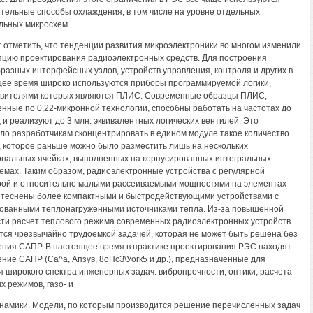
тельные способы охлаждения, в том числе на уровне отдельных
льных микросхем.
 отметить, что тенденции развития микроэлектроники во многом изменили
пцию проектирования радиоэлектронных средств. Для построения
разных интерфейсных узлов, устройств управления, контроля и других в
ее время широко используются приборы программируемой логики,
вителями которых являются ПЛИС. Современные образцы ПЛИС,
нные по 0,22-микронной технологии, способны работать на частотах до
 и реализуют до 3 млн. эквивалентных логических вентилей. Это
ло разработчикам сконцентрировать в едином модуле такое количество
", которое раньше можно было разместить лишь на нескольких
нальных ячейках, выполненных на корпусированных интегральных
емах. Таким образом, радиоэлектронные устройства с регулярной
рой и относительно малыми рассеиваемыми мощностями на элементах
теснены более компактными и быстродействующими устройствами с
ованными теплонагруженными источниками тепла. Из-за повышенной
ти расчет теплового режима современных радиоэлектронных устройств
тся чрезвычайно трудоемкой задачей, которая не может быть решена без
ния САПР. В настоящее время в практике проектирования РЭС находят
ние САПР (Са^а, Апзув, 8оПсЗ\Уогк5 и др.), предназначенные для
 широкого спектра инженерных задач: вибропрочности, оптики, расчета
х режимов, газо- и
намики. Модели, по которым производится решение перечисленных задач