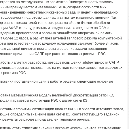
 строятся по методу конечных элементов. Универсальность, являясь
нным преимуществом названных САПР, создает сложности в их
нии к решению конкретных инженерных задач и ведет к неоправданно
 трудоемкости подготовки данных и затратам машинного времени. Так
р расчет показателей теплового режима сборки блоков обработки
ции АФАР с принудительным воздушным охлаждением на ЭВМ с
ядерным процессором и восемью гигабайтами оперативной памяти
т более 12 часов, а расчет показателей теплового режима компьютерной
рты при естественном воздушном охлаждении занимает более 3 часов.
 актуальной является постановка и решение задачи повышения
вности применения САПР при расчете тепловых режимов РЭС.
аботы является разработка методов повышения эффективности САПР,
ующих алгоритмы, основанные на методе конечных элементов в расчетах
х режимов РЭС.
тижения поставленной цели в работе решены следующие основные
ботана математическая модель нелинейной дискретизации сетки КЭ,
ющая параметры конструкции РЭС с шагом сетки КЭ.
аботаны алгоритмы оптимизации шага сетки КЭ в области источника тепла,
ющие определить значение шага сетки КЭ, соответствующего заданной
и результатов расчета показателей теплового режима.
делены статистические значения весовых коэффициентов, связывающих