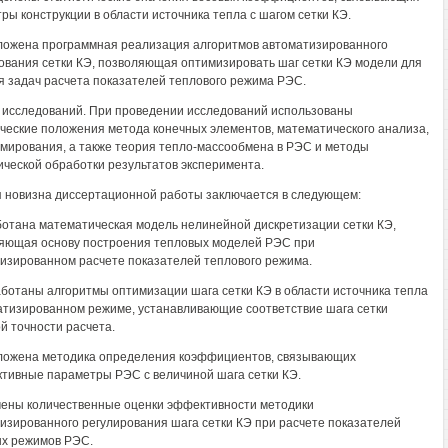
ры конструкции в области источника тепла с шагом сетки КЭ.
ложена программная реализация алгоритмов автоматизированного
ования сетки КЭ, позволяющая оптимизировать шаг сетки КЭ модели для
 задач расчета показателей теплового режима РЭС.
исследований. При проведении исследований использованы
ческие положения метода конечных элементов, математического анализа,
мирования, а также теория тепло-массообмена в РЭС и методы
ической обработки результатов эксперимента.
 новизна диссертационной работы заключается в следующем:
ботана математическая модель нелинейной дискретизации сетки КЭ,
яющая основу построения тепловых моделей РЭС при
изированном расчете показателей теплового режима.
аботаны алгоритмы оптимизации шага сетки КЭ в области источника тепла
атизированном режиме, устанавливающие соответствие шага сетки
й точности расчета.
ложена методика определения коэффициентов, связывающих
ктивные параметры РЭС с величиной шага сетки КЭ.
чены количественные оценки эффективности методики
изированного регулирования шага сетки КЭ при расчете показателей
х режимов РЭС.