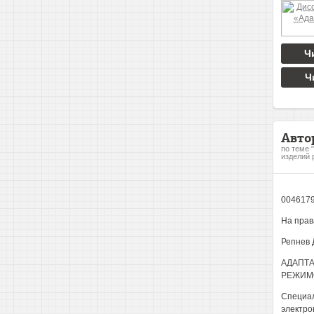
Ч
Ч
Авто
по теме 
изделий 
004617
На прав
Репнев 
АДАПТА
РЕЖИМ
Специал
электро