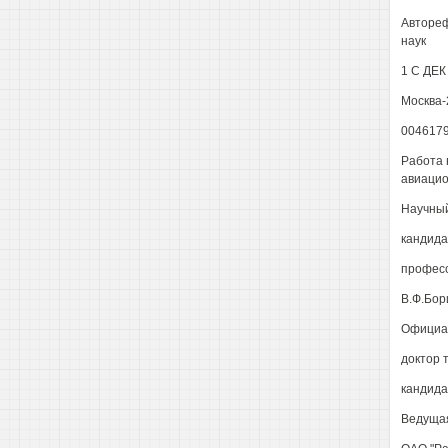
Автореф
наук
1 С ДЕК
Москва-
004617
Работа 
авиацио
Научный
кандида
профес
В.Ф.Бор
Официа
доктор 
кандидат
Ведущая