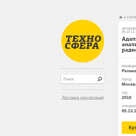
Систе
авторефе
05.13.12
Адап
анал
ради
кандида
Репне
город
Москв
год
2010
Доставка диссертаций
специал
05.13.
Ку