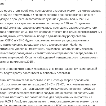
щие.
ом месте стоит проблема уменьшения размеров элементов интегральных
же сейчас оборудование для производства процессоров Intel Pentium 4,
ующее в процессе литографии излучение с длиной волны 248 нм,
ет получить на кристалле элементы размером 130 нм. По данным
и Intel уже в настоящее время удалось уменьшить размеры отдельного
тора примерно до 30 нм, что составляет всего несколько десятков атомных
По-видимому, естественный предел дальнейшему росту степени
ции СБИС и УБИС будет положен явлениями разупорядочивания
ры материалов за пределами окон в фоторезистах. На более
нтальном уровне он может быть обусловлен ограничением чистоты
емых полупроводников и статистическим характером распределения в
ектов и примесей. Судя по наблюдаемой тенденции, этот предел может
тигнут примерно к 2015 г.
ние степени интеграции микросхем и, следовательно, функциональной
ти ведет к росту рассеиваемых тепловых потоков и
ации источника тепла в составе РЭС. Поэтому второй проблемой,
ой с ростом степени интеграции СБИС и УБИС, т.е. с уменьшением как
в самих элементов, так и расстояний между ними, является проблема
вода. В условиях естественного воздушного охлаждения допустимая
остная плотность теплового потока для современных микросхем не
ет 0,05 Вт/мм2, что ограничивает плотность размещения элементов на
е. Для преодоления этого ограничения в РЭС все чаще используются