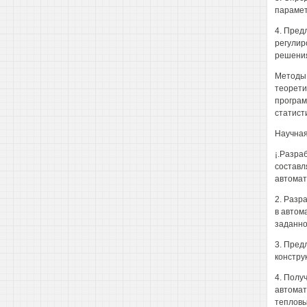
парамет
4. Пред
регулир
решения
Методы 
теорети
програм
статист
Научная
¡.Разра
составл
автомат
2. Разр
в автом
заданно
3. Пред
констру
4. Полу
автомат
тепловы