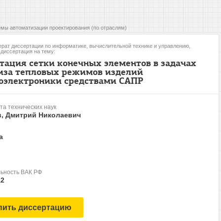
мы автоматизации проектирования (по отраслям)
рат диссертации по информатике, вычислительной технике и управлению,
, диссертация на тему:
тация сетки конечных элементов в задачах
иза тепловых режимов изделий
оэлектроники средствами САПР
та технических наук
в, Дмитрий Николаевич
а
ьность ВАК РФ
12
пить диссертацию