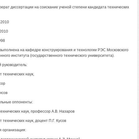
ерат диссертации на соискание ученой степени кандидата технических
 2010
2010
998
выполнена на кафедре конструирования и технологии РЭС Московского
нного института (государственного технического университета).
 руководитель:
т технических наук,
сор
исов
льные оппоненты:
технических наук, профессор A.B. Назаров
 технических наук, доцент П.Г. Кусов
 организация: