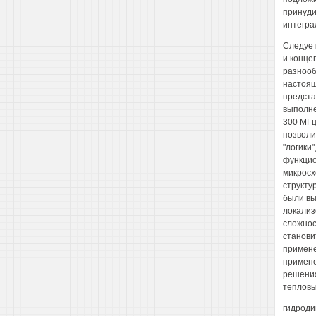
принуди
интегра
Следует
и конце
разнооб
настоящ
предста
выполне
300 МГц
позволи
"логики
функцио
микросх
структу
были вы
локализ
сложнос
станови
примене
примене
решения
тепловы
гидроди