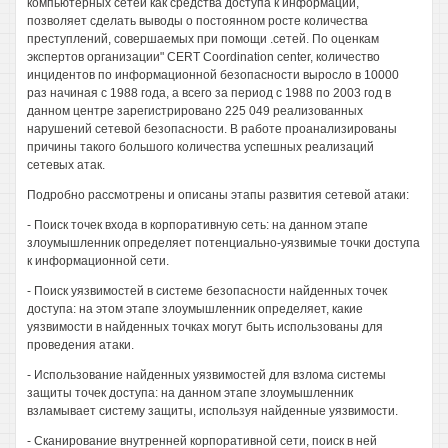
компьютерных сетей как средства доступа к информации,
позволяет сделать выводы о постоянном росте количества
преступлений, совершаемых при помощи .сетей. По оценкам
экспертов организации" CERT Coordination center, количество
инцидентов по информационной безопасности выросло в 10000
раз начиная с 1988 года, а всего за период с 1988 по 2003 год в
данном центре зарегистрировано 225 049 реализованных
нарушений сетевой безопасности. В работе проанализированы
причины такого большого количества успешных реализаций
сетевых атак.
Подробно рассмотрены и описаны этапы развития сетевой атаки:
- Поиск точек входа в корпоративную сеть: на данном этапе
злоумышленник определяет потенциально-уязвимые точки доступа
к информационной сети.
- Поиск уязвимостей в системе безопасности найденных точек
доступа: на этом этапе злоумышленник определяет, какие
уязвимости в найденных точках могут быть использованы для
проведения атаки.
- Использование найденных уязвимостей для взлома системы
защиты точек доступа: на данном этапе злоумышленник
взламывает систему защиты, используя найденные уязвимости.
- Сканирование внутренней корпоративной сети, поиск в ней