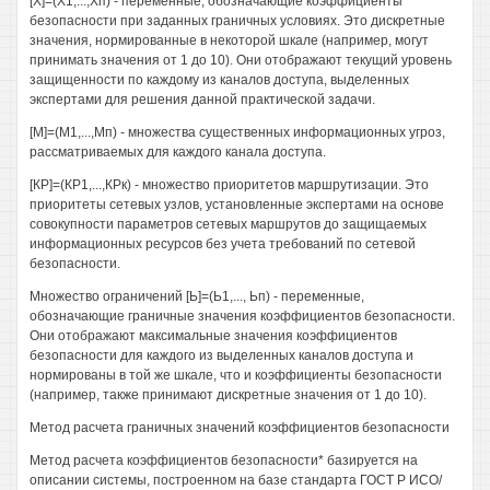
[Х]=(Х1,...,Хп) - переменные, обозначающие коэффициенты
безопасности при заданных граничных условиях. Это дискретные
значения, нормированные в некоторой шкале (например, могут
принимать значения от 1 до 10). Они отображают текущий уровень
защищенности по каждому из каналов доступа, выделенных
экспертами для решения данной практической задачи.
[М]=(М1,...,Мп) - множества существенных информационных угроз,
рассматриваемых для каждого канала доступа.
[КР]=(КР1,...,КРк) - множество приоритетов маршрутизации. Это
приоритеты сетевых узлов, установленные экспертами на основе
совокупности параметров сетевых маршрутов до защищаемых
информационных ресурсов без учета требований по сетевой
безопасности.
Множество ограничений [Ь]=(Ь1,..., Ьп) - переменные,
обозначающие граничные значения коэффициентов безопасности.
Они отображают максимальные значения коэффициентов
безопасности для каждого из выделенных каналов доступа и
нормированы в той же шкале, что и коэффициенты безопасности
(например, также принимают дискретные значения от 1 до 10).
Метод расчета граничных значений коэффициентов безопасности
Метод расчета коэффициентов безопасности* базируется на
описании системы, построенном на базе стандарта ГОСТ Р ИСО/