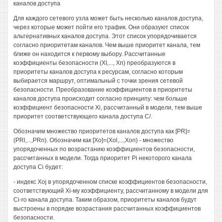
каналов доступа
Для каждого сетевого узла может быть несколько каналов доступа,
через которые может пойти его трафик. Они образуют список
альтернативных каналов доступа. Этот список упорядочивается
согласно приоритетам каналов. Чем выше приоритет канала, тем
ближе он находится к первому выбору. Рассчитанные
коэффициенты безопасности (XI,..., Хп) преобразуются в
приоритеты каналов доступа к ресурсам, согласно которым
выбирается маршрут, оптимальный с точки зрения сетевой
безопасности. Преобразование коэффициентов в приоритеты
каналов доступа происходит согласно принципу: чем больше
коэффициент безопасности Xi, рассчитанный в модели, тем выше
приоритет соответствующего канала доступа С/.
Обозначим множество приоритетов каналов доступа как [PR]=
(PRl,...,PRn). Обозначим как [Xo]=(Xol,...,Xon) - множество
упорядоченных по возрастанию коэффициентов безопасности,
рассчитанных в модели. Тогда приоритет Pi некоторого канала
доступа Ci будет:
- индекс Xoj в упорядоченном списке коэффициентов безопасности,
соответствующий Xi-му коэффициенту, рассчитанному в модели для
Ci-ro канала доступа. Таким образом, приоритеты каналов будут
выстроены в порядке возрастания рассчитанных коэффициентов
безопасности.