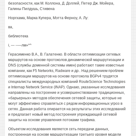
безопасности, как М. Коллона, Д. Доллей, Петер Дж. Мойера,
Галины Пилдушь, Стивена
Норгхама, Марка Купера, Мэтта Ферноу, А. Лу:
ва,
библиотека
i, — --—лм»*^
Герасименко В.А., В. Галатенко. В области оптимизации сетевых
маршрутов на основе протоколов динамической маршрутизации и
DNS (службы доменной системы имен) работают такие известные
компании, как F5 Networks, Radware и др.. Над решением проблем
оптимизации маршрутов на основе протокола BGPv4 трудятся
специалисты международных компаний RouteScience Technologies
и Internap Network Service (INAP). Однако, указанные исследования
направлены на построение и усовершенствование традиционных,
«барьерных» методов обеспечения сетевой защиты, которые не
могут эффективно справляться с рядом информационных угроз в
сетях. Данная работа опирается на результаты этих исследований
и предлагает новый метод построения упреждающей сетевой
защиты на основе управления потоками трафика.
Объектом исследования является сеть передачи данных,
построенная на основе маршрутизации третьего уровня модели