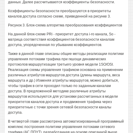
данных. Далее рассчитываются коэффициенты безопасности.
Коэффициенты безопасности преобразуются в приоритеты
каналов доступа согласно схеме, приведенной на рисунке 3.
Рисунок 3. Блок-схема алгоритма преобразования коэффициентов
На данной блок-схеме PRi - приоритет доступа i-ro канала, So -
матрица соответствия коэффициентов безопасности каналам
доступа, упорядоченная по убыванию коэффициентов.
Также в данной главе описаны общие методы реализации политики
управления потоками трафика при гкшощи динамических
протоколов маршрутизации третьего уровня модели 1SO/OSI.
Реализация схемы управления трафиком основана на применении
различных атрибутов маршрутов доступа (длины маршрута, веса
маршрута и др.) Изменяя атрибуты маршрутов, можно добиться,
чтобы трафик в сети проходил только по заданным каналам
доступа. В предложенной методике различные атрибуты
маршрутов используются для установки рассчитанных в модели
приоритетов каналов доступа и продвижения трафика через
приоритетные с точки зрения сетевой безопасности каналы
доступа.
В четвертой главе рассмотрена автоматизированный программный
комплекс построения политики управления потоками сетевого
трафика (АС ППУТ), разработанная на основе описанной выше