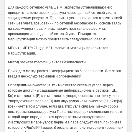
Для каждого сетевого узла ше[М] эксперты устанавливают его
приоритет с точки зрения доступа через данный сетевой узел к
защищаемым ресурсам. Приоритет устанавливается в рамках всей
сети без учета требований по сетевой безопасности, основываясь
на совокупности различных параметров каналов доступа,
проходящих через данный сетевой узел. Приоритет
маршрутизации можно представить следующим образом:
МР(ги)—ИР1"М21, где М21 - элемент матрицы приоритетов
маршрутизации.
Метод расчета коэффициентов безопасности
Приведем метод расчета коэффициентов безопасности. Для этого
введем несколько терминов и определений:
Определим множество [К] как множество сетевых узлов, через
которые доступны защищаемые информационные ресурсы (Ш,...,
Кп) и множество [Б] как множество упорядоченных пар этих узлов.
Упорядоченная пара de[D] для двух узлов из множества (п1,п2)е[М]
возникает в том случае, если два этих узла связаны между собой
некоторым каналом доступа При этом, порядок следования узлов в
каждой паре определяется приоритетом маршрутизации
участвующих в паре узлов: первым в паре следует узел, приоритет
которого КР(ш)е[КР] выше. В результате, получим ориентированный