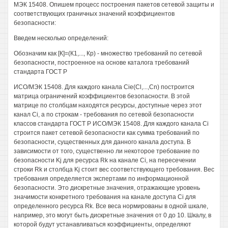
МЭК 15408. Опишем процесс построения пакетов сетевой защиты и
соответствующих граничных значений коэффициентов
безопасности:
Введем несколько определений:
Обозначим как [К]=(К1,..., Кр) - множество требований по сетевой
безопасности, построенное на основе каталога требований
стандарта ГОСТ Р
ИСО/МЭК 15408. Для каждого канала Cie(Cl,...,Cn) построится
матрица ограничений коэффициентов безопасности. В этой
матрице по столбцам находятся ресурсы, доступные через этот
канал Ci, а по строкам - требования по сетевой безопасности
классов стандарта ГОСТ Р ИСО/МЭК 15408. Для каждого канала Ci
строится пакет сетевой безопасности как сумма требований по
безопасности, существенных для данного канала доступа. В
зависимости от того, существенно ли некоторое требование по
безопасности Kj для ресурса Rk на канале Ci, на пересечении
строки Rk и столбца Kj стоит вес соответствующего требования. Вес
требования определяется экспертами по информационной
безопасности. Это дискретные значения, отражающие уровень
значимости конкретного требования на канале доступа Ci для
определенного ресурса Rk. Все веса нормированы в одной шкале,
например, это могут быть дискретные значения от 0 до 10. Шкалу, в
которой будут устанавливаться коэффициенты, определяют