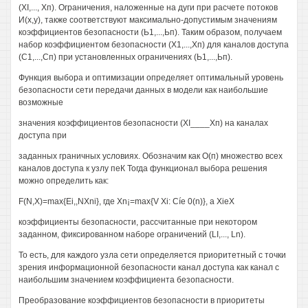
(XI,..., Хп). Ограничения, наложенные на дуги при расчете потоков
И(х,у), также соответствуют максимально-допустимым значениям
коэффициентов безопасности (Ь1,...,Ьп). Таким образом, получаем
набор коэффициентом безопасности (Х1,...,Хп) для каналов доступа
(С1,...,Сп) при установленных ограничениях (Ь1,...,Ьп).
Функция выбора и оптимизации определяет оптимальный уровень
безопасности сети передачи данных в модели как наибольшие
возможные
значения коэффициентов безопасности (XI____Хп) на каналах
доступа при
заданных граничных условиях. Обозначим как О(п) множество всех
каналов доступа к узлу пеК Тогда функционал выбора решения
можно определить как:
F(N,X)=max{Ei,,NXni}, где Xn¡=max{V Xi: Cíe 0(n)}, a XieX
коэффициенты безопасности, рассчитанные при некотором
заданном, фиксированном наборе ограничений (LI,..., Ln).
То есть, для каждого узла сети определяется приоритетный с точки
зрения информационной безопасности канал доступа как канал с
наибольшим значением коэффициента безопасности.
Преобразование коэффициентов безопасности в приоритеты