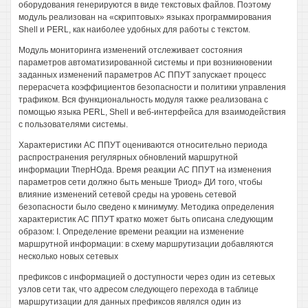
оборудования генерируются в виде текстовых файлов. Поэтому
модуль реализован на «скриптовых» языках программирования
Shell и PERL, как наиболее удобных для работы с текстом.
Модуль мониторинга изменений отслеживает состояния
параметров автоматизированной системы и при возникновении
заданных изменений параметров АС ППУТ запускает процесс
перерасчета коэффициентов безопасности и политики управления
трафиком. Вся функциональность модуля также реализована с
помощью языка PERL, Shell и веб-интерфейса для взаимодействия
с пользователями системы.
Характеристики АС ППУТ оцениваются относительно периода
распространения регулярных обновлений маршрутной
информации ТперНОда. Время реакции АС ППУТ на изменения
параметров сети должно быть меньше Триод» ДИ того, чтобы
влияние изменений сетевой среды на уровень сетевой
безопасности было сведено к минимуму. Методика определения
характеристик АС ППУТ кратко может быть описана следующим
образом: I. Определение времени реакции на изменение
маршрутной информации: в схему маршрутизации добавляются
несколько новых сетевых
префиксов с информацией о доступности через один из сетевых
узлов сети так, что адресом следующего перехода в таблице
маршрутизации для данных префиксов являлся один из