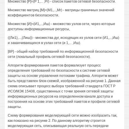
Множество [Р]=(Р 1,... ,Рг) - список пакетов сетевой безопасности.
Множество матриц [М]=(М1,...,Мг) - матрицы граничных значений
коэффициентов безопасности.
Множество [И]=(И1,...,Иш) - множество узлов сети, через которые
доступны информационные ресурсы,
({Ли1},...,(Лиш}) - множества дуг, исходящих из узлов сети (И1,...,Иш)
и заканчивающихся в узлах сети (и 1,... ,Иш).
[8Р] - общий набор требований по информационной безопасности
сети (локальный профиль сетевой безопасности).
Алгоритм формирования пакетов формализует процесс
определения требований по безопасности к системе сетевой
защиты на основе управления потоками трафика. Алгоритм может
быть представлен блок-схемой, изображенной на рисунке 1. Данная
схема описывает процесс выбора требований стандарта ГОСТ Р
ИСО/МЭК 15408, существенных с точки зрения сетевой защиты
информационных ресурсов на определенном канале доступа и
построения на основе этих требований пакетов и профиля сетевой
защиты.
Схему формирования моделирующей сети можно изобразить так,
как показано на рисунке 2. По данному алгоритму строится
моделирующая сеть, описывающая реальную сеть передачи