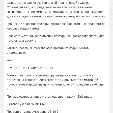
эксперты, исходя из особенностей практической задачи.
Устанавливая для определенного канала доступа высокие
коэффициенты значимости требований Ki, можно выделять канал
доступа среди остальных и прикреплять к нему больший приоритет.
Граничное значение коэффициента безопасности Li определяется:
как. следующая сумма:
- элемент матрицы ограничений коэффициентов безопасности для
i-oro канала доступа.
Таким образом, множество ограничений коэффициентов
определяется
как:
[L]= {L(Ci)}. где L(Ci)=Li Vie(l.....п).
Множество приоритетов маршрутизации сетевых узлов [NP]
строится на основе оценок экспертов и описывается матрицей
приоритетов маршрутизации, пример которой приведен в таблице
1.
Пример матрицы приоритетов маршрутизации _Таблица 1
Сетевой узел ni N2 nk-1 nk
Приоритет маршрутизации 1 5 10 7