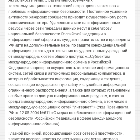
Актуальность темы. С развитием современных
телекоммуникационных технологий остро проявляются новые
проблемы информационной безопасности. Постоянное усиление
активности хакерских сообществ приводит к существенному росту
экономических потерь. Удаленные атаки на информационные
ресурсы через сети передачи данных несут в себе угрозу
национальной безопасности Российской Федерации в
информационной сфере и вьнгуждают правительство и президента
РФ идти на дополнительные меры по защите конфиденциальной
информации, вплоть до отключения государственных учреждений
от международных сетей общего доступа: «...Субъектам
международного информационного обмена в Российской
Федерации запрещено осуществлять включение информационных
систем, сетей связи и автономных персональных компьютеров, в
которых обрабатывается информация, содержащая сведения,
составляющие государственную тайну, и служебная информация
ограниченного распространения, а также для которых установлены
особые правила доступа к информационным ресурсам, в состав
средств международного информационного обмена, в том числе в
международную ассоциацию сетей "Интернет".» (Указ Президента
РФ от 12.05.2004 №611 «О мерах по обеспечению информационной
безопасности Российской Федерации в сфере международного
информационного обмена»).
Главной причиной, провоцирующей рост сетевой преступности,
является несовершенство существующих средств и методов