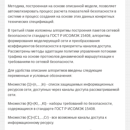
Методика, построенная на основе описанной модели, позволяет
автоматизировать процесс расчета показателей безопасности в
системе и процесс создания на основе этих данных конкретных
технических спецификаций.
В третьей главе изложены алгоритмы построения пакетов сетевой
безопасности стандарта ГОСТ Р ИСО/МЭК 15408, алгоритмы
формирования моделирующей сети и преобразования
коэффициентов безопасности в приоритеты каналов доступа.
Рассмотрены методы адаптации политики управления потоками
трафика на основе протоколов динамической маршрутизации к
требованиям по сетевой безопасности.
Для удобства описание алгоритмов введены следующие
переменные и условные обозначения:
Множество [1]=(n,... ,In) - список защищаемых информационных
ресурсов сети, доступных через каналы доступа рассматриваемой
сети.
Множество [K]=(Kl,...,Kt) - наборы требований по безопасности,
содержащиеся в стандарте ГОСТ Р ИСО/МЭК 15408.
Множество [С]=(С1,...,Сг) - все возможные каналы доступа к
информационному ресурсу.