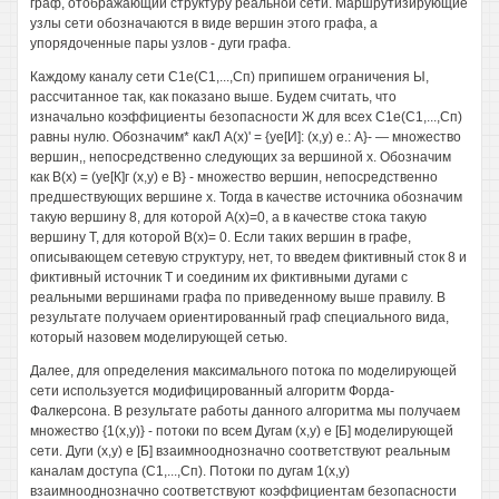
граф, отображающий структуру реальной сети. Маршрутизирующие
узлы сети обозначаются в виде вершин этого графа, а
упорядоченные пары узлов - дуги графа.
Каждому каналу сети С1е(С1,...,Сп) припишем ограничения Ы,
рассчитанное так, как показано выше. Будем считать, что
изначально коэффициенты безопасности Ж для всех С1е(С1,...,Сп)
равны нулю. Обозначим* какЛ А(х)' = {уе[И]: (х,у) е.: А}- — множество
вершин,, непосредственно следующих за вершиной х. Обозначим
как В(х) = (уе[К]г (х,у) е В} - множество вершин, непосредственно
предшествующих вершине х. Тогда в качестве источника обозначим
такую вершину 8, для которой А(х)=0, а в качестве стока такую
вершину Т, для которой В(х)= 0. Если таких вершин в графе,
описывающем сетевую структуру, нет, то введем фиктивный сток 8 и
фиктивный источник Т и соединим их фиктивными дугами с
реальными вершинами графа по приведенному выше правилу. В
результате получаем ориентированный граф специального вида,
который назовем моделирующей сетью.
Далее, для определения максимального потока по моделирующей
сети используется модифицированный алгоритм Форда-
Фалкерсона. В результате работы данного алгоритма мы получаем
множество {1(х,у)} - потоки по всем Дугам (х,у) е [Б] моделирующей
сети. Дуги (х,у) е [Б] взаимнооднозначно соответствуют реальным
каналам доступа (С1,...,Сп). Потоки по дугам 1(х,у)
взаимнооднозначно соответствуют коэффициентам безопасности